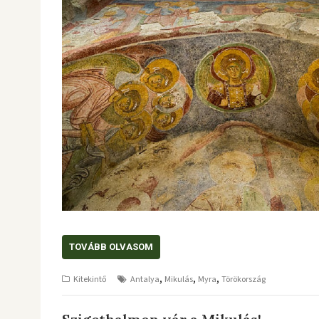
TOVÁBB OLVASOM
,
,
,
Kitekintő
Antalya
Mikulás
Myra
Törökország