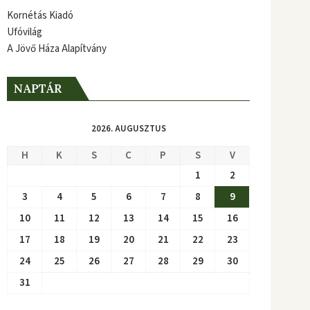
Kornétás Kiadó
Ufóvilág
A Jövő Háza Alapítvány
NAPTÁR
2026. AUGUSZTUS
H
K
S
C
P
S
V
1
2
3
4
5
6
7
8
9
10
11
12
13
14
15
16
17
18
19
20
21
22
23
24
25
26
27
28
29
30
31