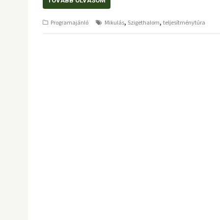
TOVÁBB OLVASOM
,
,
Programajánló
Mikulás
Szigethalom
teljesítménytúra