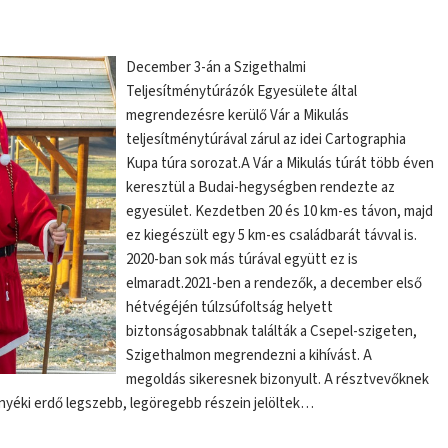
December 3-án a Szigethalmi
Teljesítménytúrázók Egyesülete által
megrendezésre kerülő Vár a Mikulás
teljesítménytúrával zárul az idei Cartographia
Kupa túra sorozat.A Vár a Mikulás túrát több éven
keresztül a Budai-hegységben rendezte az
egyesület. Kezdetben 20 és 10 km-es távon, majd
ez kiegészült egy 5 km-es családbarát távval is.
2020-ban sok más túrával együtt ez is
elmaradt.2021-ben a rendezők, a december első
hétvégéjén túlzsúfoltság helyett
biztonságosabbnak találták a Csepel-szigeten,
Szigethalmon megrendezni a kihívást. A
megoldás sikeresnek bizonyult. A résztvevőknek
nyéki erdő legszebb, legöregebb részein jelöltek…