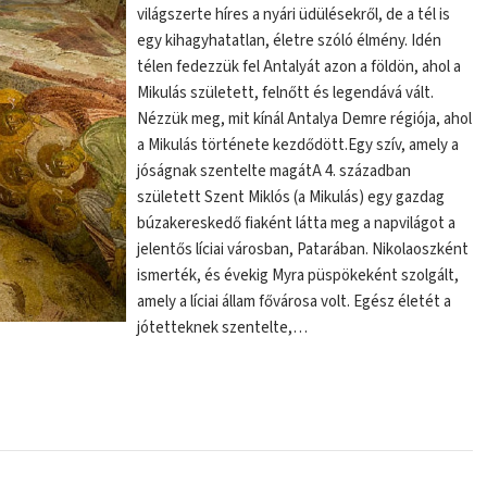
világszerte híres a nyári üdülésekről, de a tél is
egy kihagyhatatlan, életre szóló élmény. Idén
télen fedezzük fel Antalyát azon a földön, ahol a
Mikulás született, felnőtt és legendává vált.
Nézzük meg, mit kínál Antalya Demre régiója, ahol
a Mikulás története kezdődött.Egy szív, amely a
jóságnak szentelte magátA 4. században
született Szent Miklós (a Mikulás) egy gazdag
búzakereskedő fiaként látta meg a napvilágot a
jelentős líciai városban, Patarában. Nikolaoszként
ismerték, és évekig Myra püspökeként szolgált,
amely a líciai állam fővárosa volt. Egész életét a
jótetteknek szentelte,…