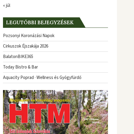
« júl
LEGUTÓBBI BEJEGYZÉSEK
Pozsonyi Koronázási Napok
Cirkuszok Éjszakája 2026
BalatonBIKE365
Today Bistro & Bar
Aquacity Poprad · Wellness és Gyógyfürdő