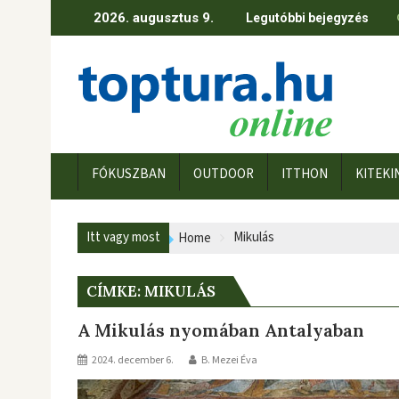
Skip
2026. augusztus 9.
Legutóbbi bejegyzés
to
content
FÓKUSZBAN
OUTDOOR
ITTHON
KITEKI
Itt vagy most
Mikulás
Home
CÍMKE:
MIKULÁS
A Mikulás nyomában Antalyaban
2024. december 6.
B. Mezei Éva