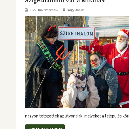
Szigethalmon vár a Mikulás!
2022. november 30.
Nagy József
nagyon tetszettek az útvonalak, melyeket a település kör