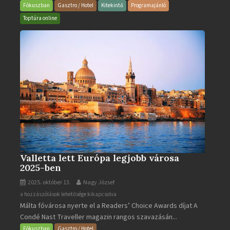
és
Fókuszban
Gasztro / Hotel
Kitekintő
Programajánló
Gyógyfürdő
Toptúra online
bejegyzéshez
Valletta lett Európa legjobb városa
2025-ben
2025. október 13.
Nagy József
Valletta
a hozzászólások lehetősége kikapcsolva
Málta fővárosa nyerte el a Readers’ Choice Awards díjat A
lett
Condé Nast Traveller magazin rangos szavazásán...
Európa
legjobb
Fókuszban
Gasztro / Hotel