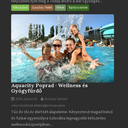
helyszínen nyílt meg a Today Bistro & Bar Egységes...
&
Bar
Fókuszban
Gasztro / Hotel
Itthon
Toptúra online
bejegyzéshez
Aquacity Poprad · Wellness és
Gyógyfürdő
2026. június 24.
Pusztay Sándor
Aquacity
a hozzászólások lehetősége kikapcsolva
Tűz és Víz.Az élet két alapeleme. Kényeztesd magad belső
Poprad
és fizikai egyensúlyra Szlovákia legnagyobb kétszintes
·
wellnessközpontjában....
Wellness