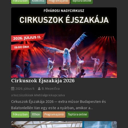
bejegyzéshez
Fókuszban
Kitekintő
Programajánló
Toptúra online
Cirkuszok Éjszakája 2026
2026. július 9.
B. Mezei Éva
Cirkuszok
a hozzászólások lehetősége kikapcsolva
Cirkuszok Éjszakája 2026 — extra műsor Budapesten és
Éjszakája
Balatonlellén Van egy este a nyárban, amikor a...
2026
bejegyzéshez
Fókuszban
Itthon
Programajánló
Toptúra online