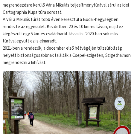
megrendezésre kerülő Vár a Mikulás teljesítménytúrával zárul az idei
Cartographia Kupa túra sorozat.
A Vár a Mikulás túrát több éven keresztül a Budai-hegységben
rendezte az egyesület. Kezdetben 20 és 10 km-es távon, majd ez
kiegészült egy 5 km-es családbarát távval is. 2020-ban sok más
túrával együtt ez is elmaradt.
2021-ben a rendezők, a december első hétvégéjén túlzsúfoltság
helyett biztonságosabbnak találták a Csepel-szigeten, Szigethalmon
megrendezni a kihívást.