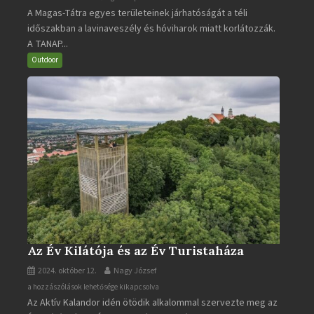
A Magas-Tátra egyes területeinek járhatóságát a téli
Magas-
időszakban a lavinaveszély és hóviharok miatt korlátozzák.
Tátra
A TANAP...
járható
turistaútjai
Outdoor
bejegyzéshez
Az Év Kilátója és az Év Turistaháza
2024. október 12.
Nagy József
Az
a hozzászólások lehetősége kikapcsolva
Az Aktív Kalandor idén ötödik alkalommal szervezte meg az
Év