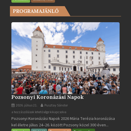
városa
PROGRAMAJÁNLÓ
2025-
ben
bejegyzéshez
Pozsonyi Koronázási Napok
2026. július 21.
Pusztay Sándor
Pozsonyi
a hozzászólások lehetősége kikapcsolva
Pozsonyi Koronázási Napok 2026 Mária Terézia koronázása
Koronázási
kel életre július 24–26. között Pozsony közel 300 éven...
Napok