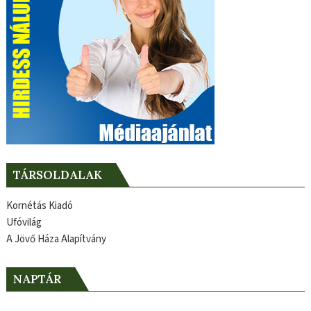
TÁRSOLDALAK
Kornétás Kiadó
Ufóvilág
A Jövő Háza Alapítvány
NAPTÁR