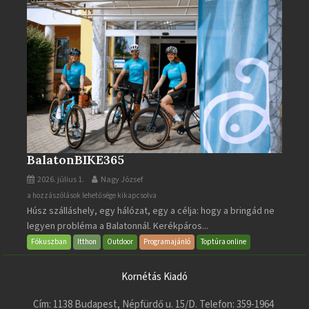
BalatonBIKE365
2026. július 1.
Nagy József
BalatonBIKE365
a hozzászólások lehetősége kikapcsolva
Húsz szálláshely, egy hálózat, egy a célja: hogy a bringád ne
bejegyzéshez
legyen probléma a Balatonnál. Kerékpáros...
Fókuszban
Itthon
Outdoor
Programajánló
Toptúra online
Kornétás Kiadó
Cím: 1138 Budapest, Népfürdő u. 15/D. Telefon: 359-1964