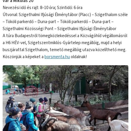
Vár a Mikulás 20
Nevezési idő és rajt: 8–10 óra; Szintidő: 6 óra
Útvonal: Szigethalmi Ifjúsági Élménytábor (Placc) – Szigethalom széle
– Tököli parkerdő – Duna-part – Tököli parkerdő – Duna-part –
Szigethalmi Közösségi Pont – Szigethalmi Ifjúsági Élménytábor
A túra Budapestről tömegközlekedéssel a Közvágóhíd végállomásról
a H6 HÉV-vel, Szigetszentmiklós-Gyártelep megállóig, majd a helyi
buszjárattal Szigethalom, temető megállóig utazva közelíthető meg.
Köszönjük a képeket a
borsmenta.hu
oldalnak!