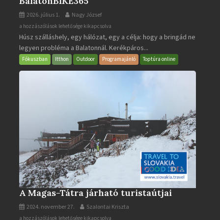
BalatonBIKE365
2026. július 1.
Nagy József
BalatonBIKE365
a hozzászólások lehetősége kikapcsolva
Húsz szálláshely, egy hálózat, egy a célja: hogy a bringád ne
bejegyzéshez
legyen probléma a Balatonnál. Kerékpáros...
Fókuszban
Itthon
Outdoor
Programajánló
Toptúra online
A Magas-Tátra járható turistaútjai
2024. november 27.
Szalontai Kriszta
A
a hozzászólások lehetősége kikapcsolva