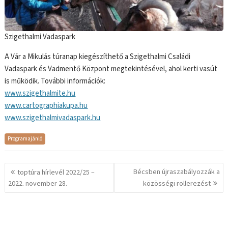
Szigethalmi Vadaspark
A Vár a Mikulás túranap kiegészíthető a Szigethalmi Családi
Vadaspark és Vadmentő Központ megtekintésével, ahol kerti vasút
is működik. További információk:
www.szigethalmite.hu
www.cartographiakupa.hu
www.szigethalmivadaspark.hu
Programajánló
Bejegyzés
Bécsben újraszabályozzák a
toptúra hírlevél 2022/25 –
navigáció
2022. november 28.
közösségi rollerezést