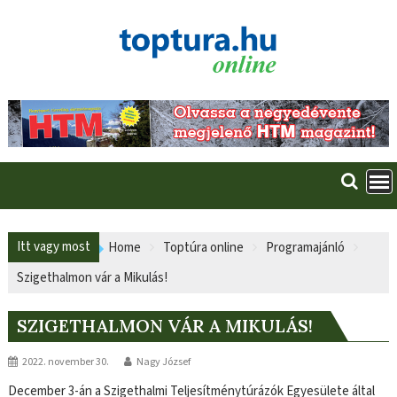
Skip
to
content
Itt vagy most
Home
Toptúra online
Programajánló
Szigethalmon vár a Mikulás!
SZIGETHALMON VÁR A MIKULÁS!
2022. november 30.
Nagy József
December 3-án a Szigethalmi Teljesítménytúrázók Egyesülete által