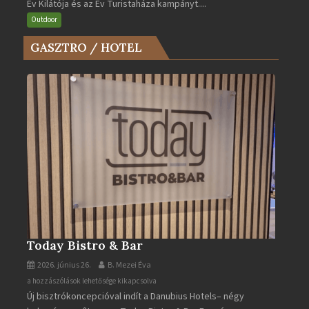
Év Kilátója és az Év Turistaháza kampányt....
Kilátója
és
Outdoor
az
GASZTRO / HOTEL
Év
Turistaháza
bejegyzéshez
Today Bistro & Bar
2026. június 26.
B. Mezei Éva
Today
a hozzászólások lehetősége kikapcsolva
Új bisztrókoncepcióval indít a Danubius Hotels– négy
Bistro