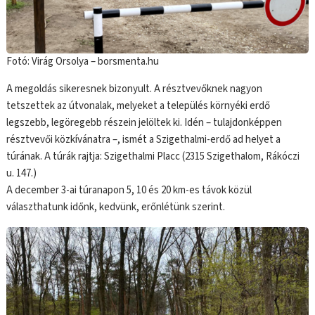
Fotó: Virág Orsolya – borsmenta.hu
A megoldás sikeresnek bizonyult. A résztvevőknek nagyon
tetszettek az útvonalak, melyeket a település környéki erdő
legszebb, legöregebb részein jelöltek ki. Idén – tulajdonképpen
résztvevői közkívánatra –, ismét a Szigethalmi-erdő ad helyet a
túrának. A túrák rajtja: Szigethalmi Placc (2315 Szigethalom, Rákóczi
u. 147.)
A december 3-ai túranapon 5, 10 és 20 km-es távok közül
választhatunk időnk, kedvünk, erőnlétünk szerint.