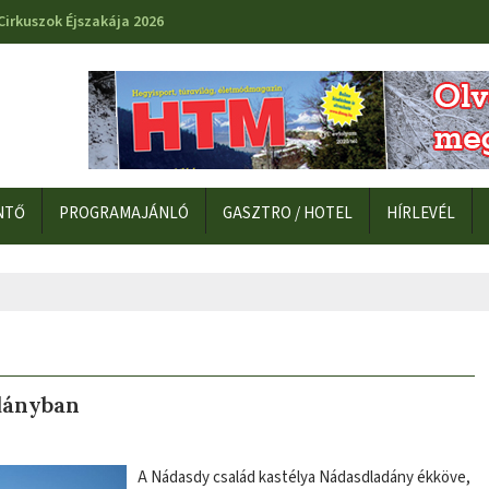
Cirkuszok Éjszakája 2026
NTŐ
PROGRAMAJÁNLÓ
GASZTRO / HOTEL
HÍRLEVÉL
dányban
A Nádasdy család kastélya Nádasdladány ékköve,