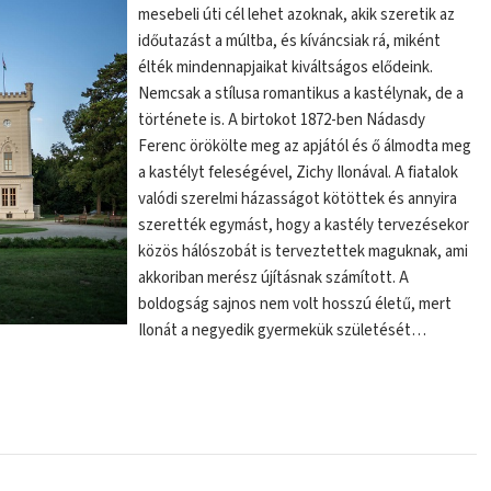
mesebeli úti cél lehet azoknak, akik szeretik az
időutazást a múltba, és kíváncsiak rá, miként
élték mindennapjaikat kiváltságos elődeink.
Nemcsak a stílusa romantikus a kastélynak, de a
története is. A birtokot 1872-ben Nádasdy
Ferenc örökölte meg az apjától és ő álmodta meg
a kastélyt feleségével, Zichy Ilonával. A fiatalok
valódi szerelmi házasságot kötöttek és annyira
szerették egymást, hogy a kastély tervezésekor
közös hálószobát is terveztettek maguknak, ami
akkoriban merész újításnak számított. A
boldogság sajnos nem volt hosszú életű, mert
Ilonát a negyedik gyermekük születését…