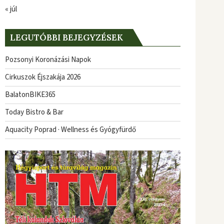
« júl
LEGUTÓBBI BEJEGYZÉSEK
Pozsonyi Koronázási Napok
Cirkuszok Éjszakája 2026
BalatonBIKE365
Today Bistro & Bar
Aquacity Poprad · Wellness és Gyógyfürdő