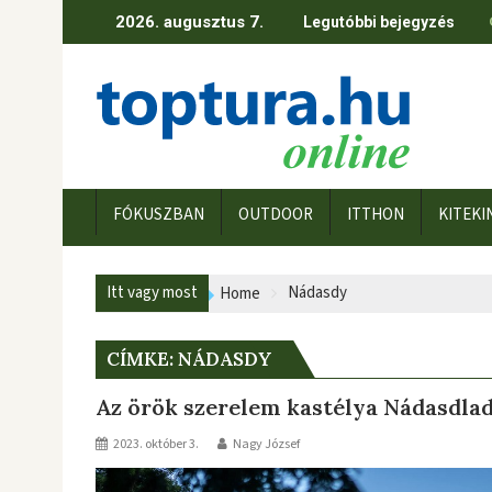
Skip
2026. augusztus 7.
Legutóbbi bejegyzés
to
content
FÓKUSZBAN
OUTDOOR
ITTHON
KITEKI
Itt vagy most
Nádasdy
Home
CÍMKE:
NÁDASDY
Az örök szerelem kastélya Nádasdla
2023. október 3.
Nagy József