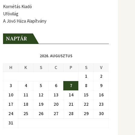
Kornétás Kiadó
Ufóvilág
A Jövő Háza Alapítvány
NAPTÁR
2026. AUGUSZTUS
H
K
S
C
P
S
V
1
2
3
4
5
6
7
8
9
10
11
12
13
14
15
16
17
18
19
20
21
22
23
24
25
26
27
28
29
30
31