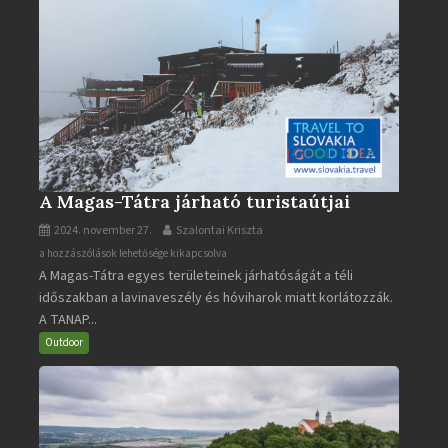
A Magas-Tátra járható turistaútjai
2024. november 27.
Szalontai Kriszta
A
a hozzászólások lehetősége kikapcsolva
A Magas-Tátra egyes területeinek járhatóságát a téli
Magas-
időszakban a lavinaveszély és hóviharok miatt korlátozzák.
Tátra
A TANAP...
járható
turistaútjai
Outdoor
bejegyzéshez