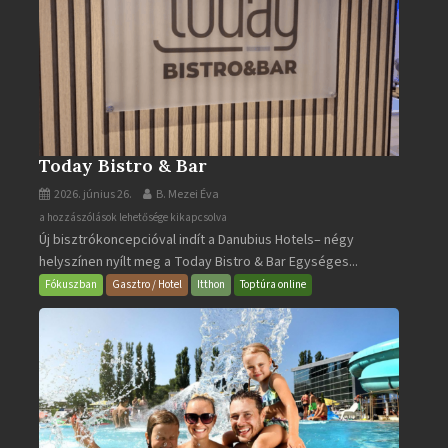
Today Bistro & Bar
2026. június 26.
B. Mezei Éva
Today
a hozzászólások lehetősége kikapcsolva
Új bisztrókoncepcióval indít a Danubius Hotels– négy
Bistro
helyszínen nyílt meg a Today Bistro & Bar Egységes...
&
Bar
Fókuszban
Gasztro / Hotel
Itthon
Toptúra online
bejegyzéshez