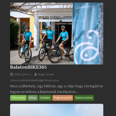
BalatonBIKE365
2026. július 1.
Nagy József
BalatonBIKE365
a hozzászólások lehetősége kikapcsolva
Húsz szálláshely, egy hálózat, egy a célja: hogy a bringád ne
bejegyzéshez
legyen probléma a Balatonnál. Kerékpáros...
Fókuszban
Itthon
Outdoor
Programajánló
Toptúra online