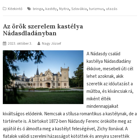
,
,
,
,
,
Kitekintő
bringa
kastély
Nyitra
Szlovákia
turizmus
utazás
Az örök szerelem kastélya
Nádasdladányban
2023. október 3.
Nagy József
A Nádasdy család
kastélya Nádasdladány
ékköve, mesebeli úti cél
lehet azoknak, akik
szeretik az időutazást a
múltba, és kíváncsiak rá,
miként élték
mindennapjaikat
kiváltságos elődeink. Nemcsak a stílusa romantikus a kastélynak, de a
története is. A birtokot 1872-ben Nádasdy Ferenc örökölte meg az
apjától és ő álmodta meg a kastélyt feleségével, Zichy Ilonával. A
fiatalok valódi szerelmi házasságot kötöttek és annyira szerették