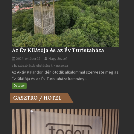
Az Év Kilátója és az Év Turistaháza
2024. október 12.
Nagy József
Az
a hozzászólások lehetősége kikapcsolva
Az Aktív Kalandor idén ötödik alkalommal szervezte meg az
Év
Év Kilátója és az Év Turistaháza kampányt....
Kilátója
és
Outdoor
az
GASZTRO / HOTEL
Év
Turistaháza
bejegyzéshez