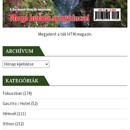
Megjelent a téli HTM magazin.
ARCHÍVUM
Archívum
KATEGÓRIÁK
Fókuszban
(174)
Gasztro / Hotel
(52)
Hírlevél
(111)
Itthon
(152)