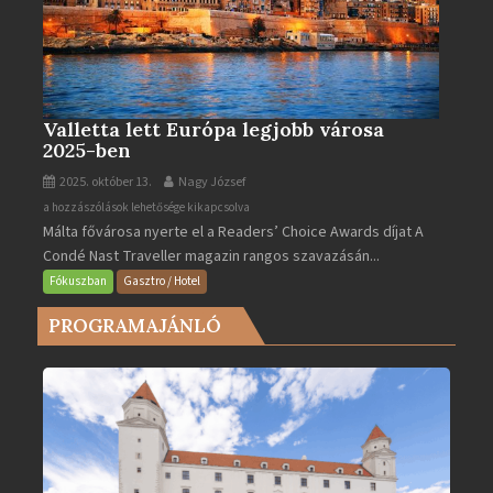
Valletta lett Európa legjobb városa
2025-ben
2025. október 13.
Nagy József
Valletta
a hozzászólások lehetősége kikapcsolva
Málta fővárosa nyerte el a Readers’ Choice Awards díjat A
lett
Condé Nast Traveller magazin rangos szavazásán...
Európa
legjobb
Fókuszban
Gasztro / Hotel
városa
PROGRAMAJÁNLÓ
2025-
ben
bejegyzéshez