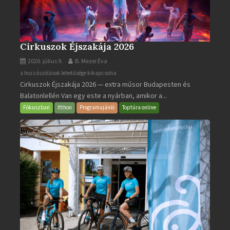
Cirkuszok Éjszakája 2026
2026. július 9.
B. Mezei Éva
Cirkuszok
a hozzászólások lehetősége kikapcsolva
Cirkuszok Éjszakája 2026 — extra műsor Budapesten és
Éjszakája
Balatonlellén Van egy este a nyárban, amikor a...
2026
bejegyzéshez
Fókuszban
Itthon
Programajánló
Toptúra online