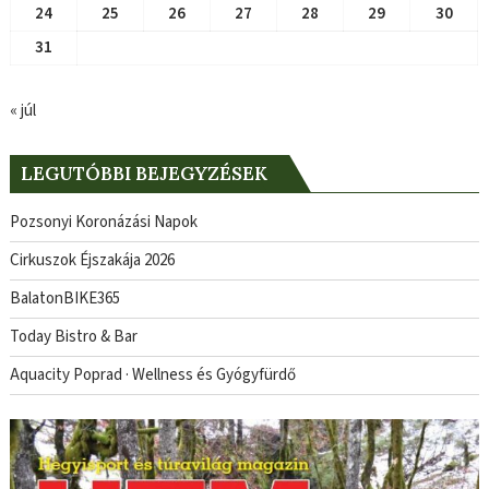
24
25
26
27
28
29
30
31
« júl
LEGUTÓBBI BEJEGYZÉSEK
Pozsonyi Koronázási Napok
Cirkuszok Éjszakája 2026
BalatonBIKE365
Today Bistro & Bar
Aquacity Poprad · Wellness és Gyógyfürdő