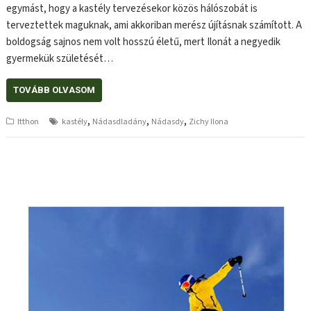
egymást, hogy a kastély tervezésekor közös hálószobát is
terveztettek maguknak, ami akkoriban merész újításnak számított. A
boldogság sajnos nem volt hosszú életű, mert Ilonát a negyedik
gyermekük születését…
TOVÁBB OLVASOM
,
,
,
Itthon
kastély
Nádasdladány
Nádasdy
Zichy Ilona