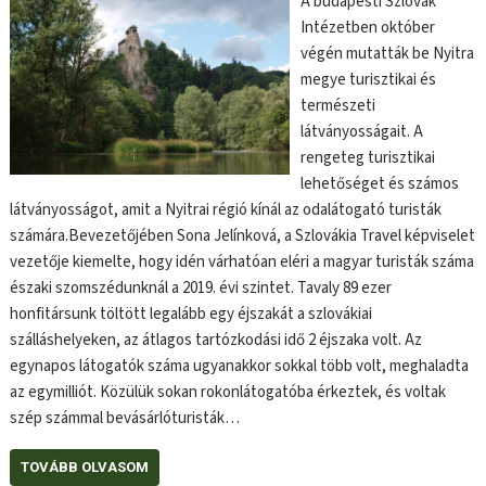
A budapesti Szlovák
Intézetben október
végén mutatták be Nyitra
megye turisztikai és
természeti
látványosságait. A
rengeteg turisztikai
lehetőséget és számos
látványosságot, amit a Nyitrai régió kínál az odalátogató turisták
számára.Bevezetőjében Sona Jelínková, a Szlovákia Travel képviselet
vezetője kiemelte, hogy idén várhatóan eléri a magyar turisták száma
északi szomszédunknál a 2019. évi szintet. Tavaly 89 ezer
honfitársunk töltött legalább egy éjszakát a szlovákiai
szálláshelyeken, az átlagos tartózkodási idő 2 éjszaka volt. Az
egynapos látogatók száma ugyanakkor sokkal több volt, meghaladta
az egymilliót. Közülük sokan rokonlátogatóba érkeztek, és voltak
szép számmal bevásárlóturisták…
TOVÁBB OLVASOM