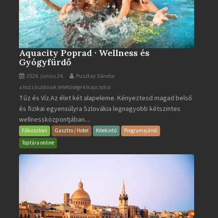
Aquacity Poprad · Wellness és
Gyógyfürdő
2026. június 24.
Pusztay Sándor
Aquacity
a hozzászólások lehetősége kikapcsolva
Tűz és Víz.Az élet két alapeleme. Kényeztesd magad belső
Poprad
és fizikai egyensúlyra Szlovákia legnagyobb kétszintes
·
wellnessközpontjában....
Wellness
és
Fókuszban
Gasztro / Hotel
Kitekintő
Programajánló
Gyógyfürdő
Toptúra online
bejegyzéshez