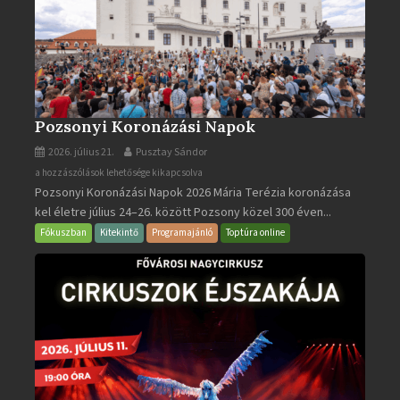
Pozsonyi Koronázási Napok
2026. július 21.
Pusztay Sándor
Pozsonyi
a hozzászólások lehetősége kikapcsolva
Pozsonyi Koronázási Napok 2026 Mária Terézia koronázása
Koronázási
kel életre július 24–26. között Pozsony közel 300 éven...
Napok
bejegyzéshez
Fókuszban
Kitekintő
Programajánló
Toptúra online