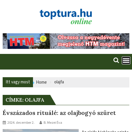
Skip
to
content
Itt vagy most
olajfa
Home
CÍMKE:
OLAJFA
Évszázados rituálé: az olajbogyó szüret
2024. december 2.
B. Mezei Éva