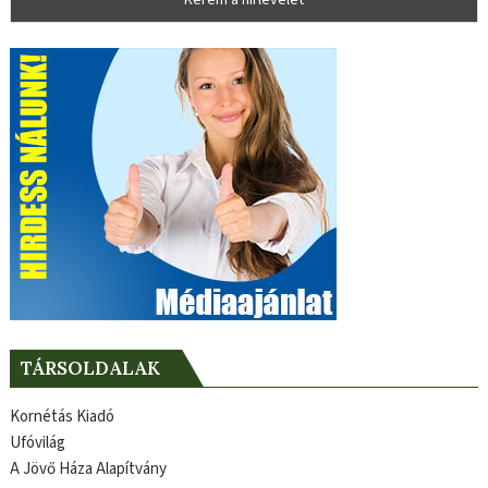
TÁRSOLDALAK
Kornétás Kiadó
Ufóvilág
A Jövő Háza Alapítvány