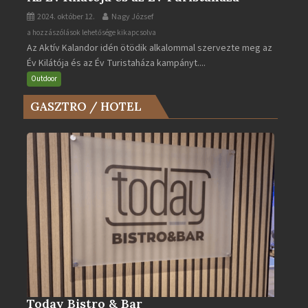
2024. október 12.
Nagy József
Az
a hozzászólások lehetősége kikapcsolva
Az Aktív Kalandor idén ötödik alkalommal szervezte meg az
Év
Év Kilátója és az Év Turistaháza kampányt....
Kilátója
és
Outdoor
az
GASZTRO / HOTEL
Év
Turistaháza
bejegyzéshez
Today Bistro & Bar