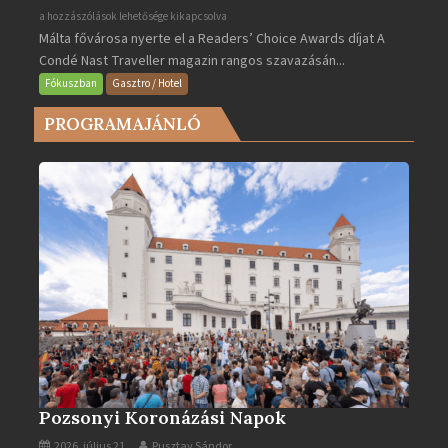
Valletta
a hozzászólások lehetősége kikapcsolva
Málta fővárosa nyerte el a Readers’ Choice Awards díjat A
lett
Condé Nast Traveller magazin rangos szavazásán...
Európa
legjobb
Fókuszban
Gasztro / Hotel
városa
PROGRAMAJÁNLÓ
2025-
ben
bejegyzéshez
Pozsonyi Koronázási Napok
2026. július 21.
Pusztay Sándor