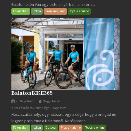
Balatonlellén Van egy este a nyárban, amikor a...
2026
bejegyzéshez
Fókuszban
Itthon
Programajánló
Toptúra online
BalatonBIKE365
2026. július 1.
Nagy József
BalatonBIKE365
a hozzászólások lehetősége kikapcsolva
Húsz szálláshely, egy hálózat, egy a célja: hogy a bringád ne
bejegyzéshez
legyen probléma a Balatonnál. Kerékpáros...
Fókuszban
Itthon
Outdoor
Programajánló
Toptúra online