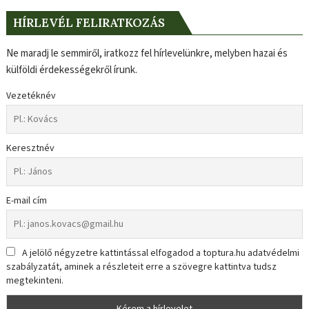
HÍRLEVÉL FELIRATKOZÁS
Ne maradj le semmiről, iratkozz fel hírlevelünkre, melyben hazai és
külföldi érdekességekről írunk.
Vezetéknév
Keresztnév
E-mail cím
A jelölő négyzetre kattintással elfogadod a toptura.hu adatvédelmi
szabályzatát, aminek a részleteit erre a szövegre kattintva tudsz
megtekinteni.