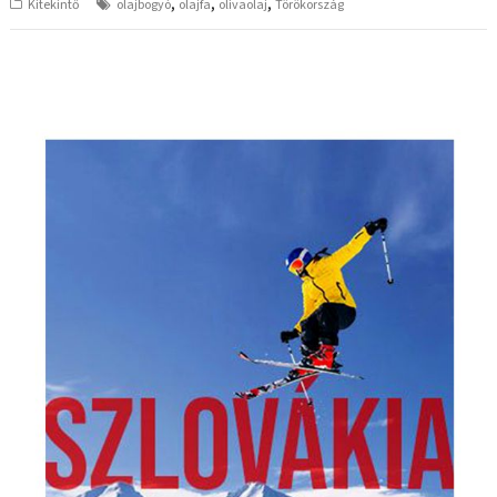
,
,
,
Kitekintő
olajbogyó
olajfa
olívaolaj
Törökország