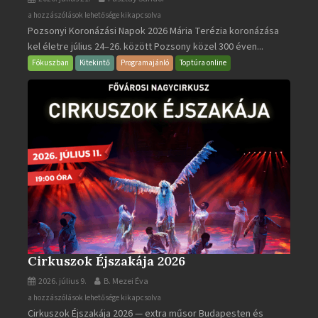
Pozsonyi
a hozzászólások lehetősége kikapcsolva
Pozsonyi Koronázási Napok 2026 Mária Terézia koronázása
Koronázási
kel életre július 24–26. között Pozsony közel 300 éven...
Napok
bejegyzéshez
Fókuszban
Kitekintő
Programajánló
Toptúra online
Cirkuszok Éjszakája 2026
2026. július 9.
B. Mezei Éva
Cirkuszok
a hozzászólások lehetősége kikapcsolva
Cirkuszok Éjszakája 2026 — extra műsor Budapesten és
Éjszakája