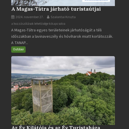
A Magas-Tátra járható turistaútjai
2024. november 27.
Szalontai Kriszta
A
a hozzászólások lehetősége kikapcsolva
A Magas-Tátra egyes területeinek járhatóságát a téli
Magas-
időszakban a lavinaveszély és hóviharok miatt korlátozzák.
Tátra
A TANAP...
járható
turistaútjai
Outdoor
bejegyzéshez
Az Év Kilátója és az Év Turistaháza