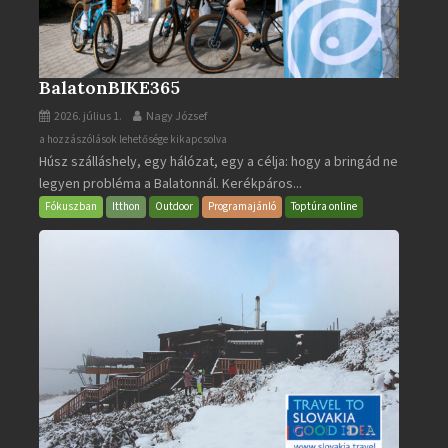
BalatonBIKE365
2026. július 1.
Nagy József
BalatonBIKE365
a hozzászólások lehetősége kikapcsolva
Húsz szálláshely, egy hálózat, egy a célja: hogy a bringád ne
bejegyzéshez
legyen probléma a Balatonnál. Kerékpáros...
Fókuszban
Itthon
Outdoor
Programajánló
Toptúra online