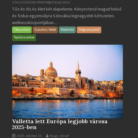
Aquacity
a hozzászólások lehetősége kikapcsolva
Tűz és Víz.Az élet két alapeleme. Kényeztesd magad belső
Poprad
és fizikai egyensúlyra Szlovákia legnagyobb kétszintes
·
wellnessközpontjában....
Wellness
és
Fókuszban
Gasztro / Hotel
Kitekintő
Programajánló
Gyógyfürdő
Toptúra online
bejegyzéshez
Valletta lett Európa legjobb városa
2025-ben
2025. október 13.
Nagy József