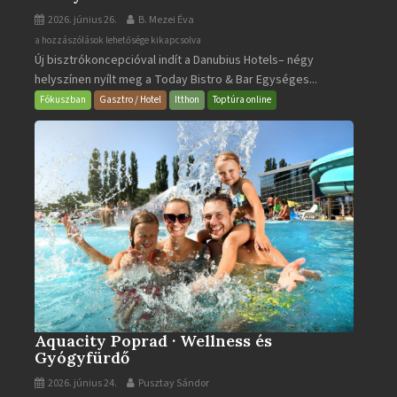
2026. június 26.
B. Mezei Éva
Today
a hozzászólások lehetősége kikapcsolva
Új bisztrókoncepcióval indít a Danubius Hotels– négy
Bistro
helyszínen nyílt meg a Today Bistro & Bar Egységes...
&
Bar
Fókuszban
Gasztro / Hotel
Itthon
Toptúra online
bejegyzéshez
Aquacity Poprad · Wellness és
Gyógyfürdő
2026. június 24.
Pusztay Sándor