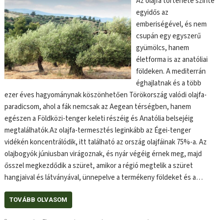
Az olajfa története szinte
egyidős az
emberiségével, és nem
csupán egy egyszerű
gyümölcs, hanem
életforma is az anatóliai
földeken. A mediterrán
éghajlatnak és a több
ezer éves hagyománynak köszönhetően Törökország valódi olajfa-
paradicsom, ahol a fák nemcsak az Aegean térségben, hanem
egészen a Földközi-tenger keleti részéig és Anatólia belsejéig
megtalálhatók.Az olajfa-termesztés leginkább az Égei-tenger
vidékén koncentrálódik, itt található az ország olajfáinak 75%-a. Az
olajbogyók júniusban virágoznak, és nyár végéig érnek meg, majd
ősszel megkezdődik a szüret, amikor a régió megtelik a szüret
hangjaival és látványával, ünnepelve a termékeny földeket és a…
TOVÁBB OLVASOM