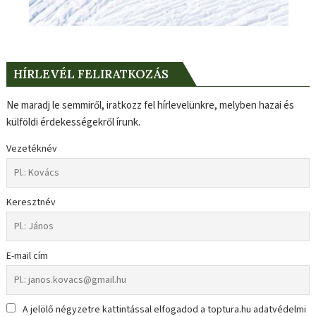
HÍRLEVÉL FELIRATKOZÁS
Ne maradj le semmiről, iratkozz fel hírlevelünkre, melyben hazai és
külföldi érdekességekről írunk.
Vezetéknév
Keresztnév
E-mail cím
A jelölő négyzetre kattintással elfogadod a toptura.hu adatvédelmi