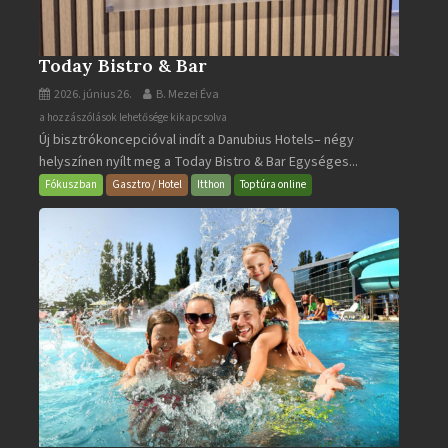
Today Bistro & Bar
2026. június 26.
B. Mezei Éva
Today
a hozzászólások lehetősége kikapcsolva
Új bisztrókoncepcióval indít a Danubius Hotels– négy
Bistro
helyszínen nyílt meg a Today Bistro & Bar Egységes...
&
Bar
Fókuszban
Gasztro / Hotel
Itthon
Toptúra online
bejegyzéshez