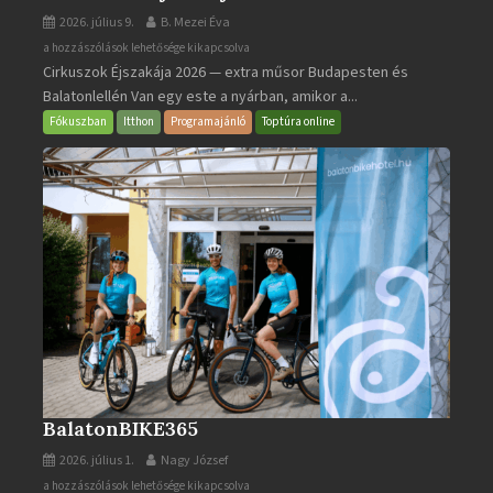
2026. július 9.
B. Mezei Éva
Cirkuszok
a hozzászólások lehetősége kikapcsolva
Cirkuszok Éjszakája 2026 — extra műsor Budapesten és
Éjszakája
Balatonlellén Van egy este a nyárban, amikor a...
2026
bejegyzéshez
Fókuszban
Itthon
Programajánló
Toptúra online
BalatonBIKE365
2026. július 1.
Nagy József
BalatonBIKE365
a hozzászólások lehetősége kikapcsolva