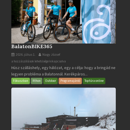
BalatonBIKE365
2026. július 1.
Nagy József
BalatonBIKE365
a hozzászólások lehetősége kikapcsolva
Húsz szálláshely, egy hálózat, egy a célja: hogy a bringád ne
bejegyzéshez
legyen probléma a Balatonnál. Kerékpáros...
Fókuszban
Itthon
Outdoor
Programajánló
Toptúra online