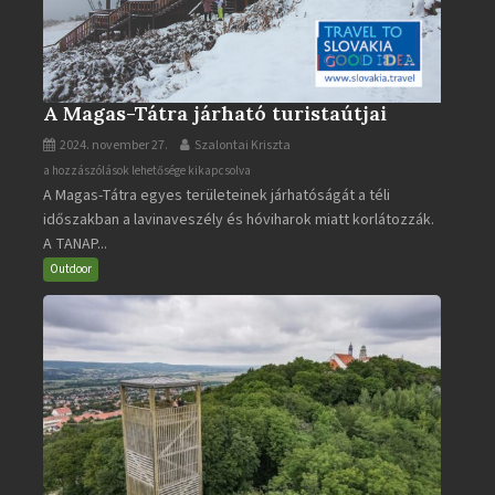
A Magas-Tátra járható turistaútjai
2024. november 27.
Szalontai Kriszta
A
a hozzászólások lehetősége kikapcsolva
A Magas-Tátra egyes területeinek járhatóságát a téli
Magas-
időszakban a lavinaveszély és hóviharok miatt korlátozzák.
Tátra
A TANAP...
járható
turistaútjai
Outdoor
bejegyzéshez