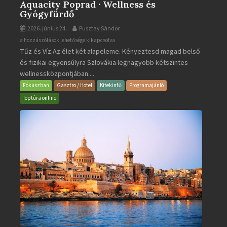
Aquacity Poprad · Wellness és
Gyógyfürdő
2026. június 24.
Pusztay Sándor
Aquacity
a hozzászólások lehetősége kikapcsolva
Tűz és Víz.Az élet két alapeleme. Kényeztesd magad belső
Poprad
és fizikai egyensúlyra Szlovákia legnagyobb kétszintes
·
wellnessközpontjában....
Wellness
és
Fókuszban
Gasztro / Hotel
Kitekintő
Programajánló
Gyógyfürdő
Toptúra online
bejegyzéshez