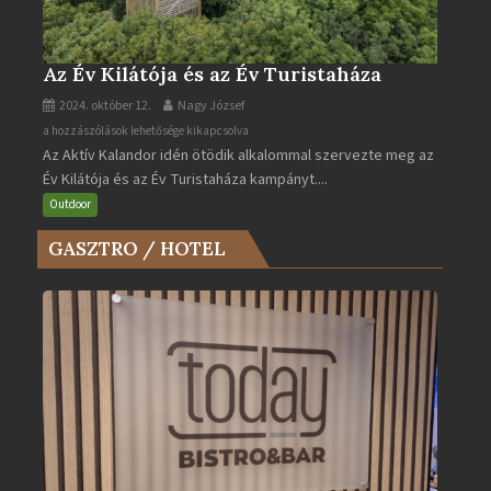
Az Év Kilátója és az Év Turistaháza
2024. október 12.
Nagy József
Az
a hozzászólások lehetősége kikapcsolva
Az Aktív Kalandor idén ötödik alkalommal szervezte meg az
Év
Év Kilátója és az Év Turistaháza kampányt....
Kilátója
és
Outdoor
az
GASZTRO / HOTEL
Év
Turistaháza
bejegyzéshez