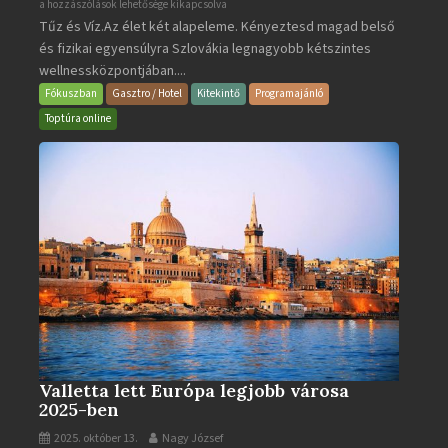
Aquacity
a hozzászólások lehetősége kikapcsolva
Tűz és Víz.Az élet két alapeleme. Kényeztesd magad belső
Poprad
és fizikai egyensúlyra Szlovákia legnagyobb kétszintes
·
wellnessközpontjában....
Wellness
és
Fókuszban
Gasztro / Hotel
Kitekintő
Programajánló
Gyógyfürdő
Toptúra online
bejegyzéshez
Valletta lett Európa legjobb városa
2025-ben
2025. október 13.
Nagy József