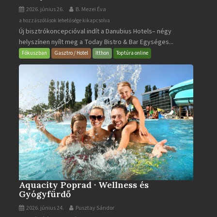
2026. június 26.
B. Mezei Éva
Today
a hozzászólások lehetősége kikapcsolva
Új bisztrókoncepcióval indít a Danubius Hotels– négy
Bistro
helyszínen nyílt meg a Today Bistro & Bar Egységes...
&
Bar
Fókuszban
Gasztro / Hotel
Itthon
Toptúra online
bejegyzéshez
Aquacity Poprad · Wellness és
Gyógyfürdő
2026. június 24.
Pusztay Sándor