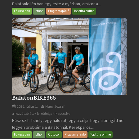
Balatonlellén Van egy este a nyárban, amikor a...
2026
bejegyzéshez
Fókuszban
Itthon
Programajánló
Toptúra online
BalatonBIKE365
2026. július 1.
Nagy József
BalatonBIKE365
a hozzászólások lehetősége kikapcsolva
Húsz szálláshely, egy hálózat, egy a célja: hogy a bringád ne
bejegyzéshez
legyen probléma a Balatonnál. Kerékpáros...
Fókuszban
Itthon
Outdoor
Programajánló
Toptúra online