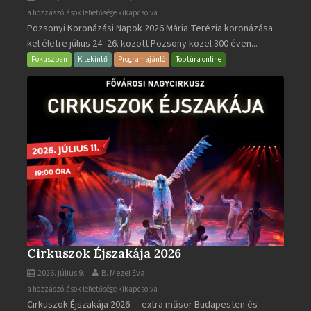
Pozsonyi
a hozzászólások lehetősége kikapcsolva
Pozsonyi Koronázási Napok 2026 Mária Terézia koronázása
Koronázási
kel életre július 24–26. között Pozsony közel 300 éven...
Napok
bejegyzéshez
Fókuszban
Kitekintő
Programajánló
Toptúra online
Cirkuszok Éjszakája 2026
2026. július 9.
B. Mezei Éva
Cirkuszok
a hozzászólások lehetősége kikapcsolva
Cirkuszok Éjszakája 2026 — extra műsor Budapesten és
Éjszakája