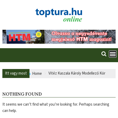
Skip
to
content
Itt vagy most
Vitéz Kaszala Károly Modellező Kör
Home
NOTHING FOUND
It seems we can’t find what you’re looking for. Perhaps searching
can help.