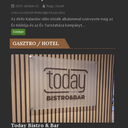
2024. október 12.
Nagy József
Az
a hozzászólások lehetősége kikapcsolva
Az Aktív Kalandor idén ötödik alkalommal szervezte meg az
Év
Év Kilátója és az Év Turistaháza kampányt....
Kilátója
és
Outdoor
az
GASZTRO / HOTEL
Év
Turistaháza
bejegyzéshez
Today Bistro & Bar