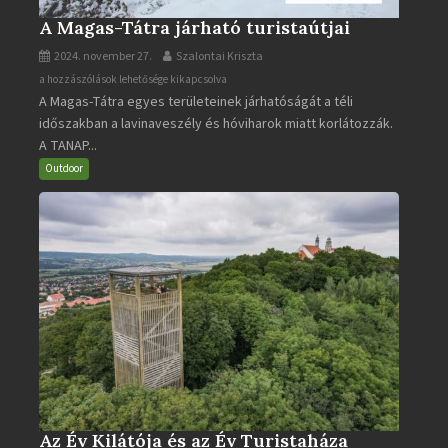
A Magas-Tátra járható turistaútjai
2024. november 27.
Szalontai Kriszta
A
a hozzászólások lehetősége kikapcsolva
A Magas-Tátra egyes területeinek járhatóságát a téli
Magas-
időszakban a lavinaveszély és hóviharok miatt korlátozzák.
Tátra
A TANAP...
járható
turistaútjai
Outdoor
bejegyzéshez
Az Év Kilátója és az Év Turistaháza