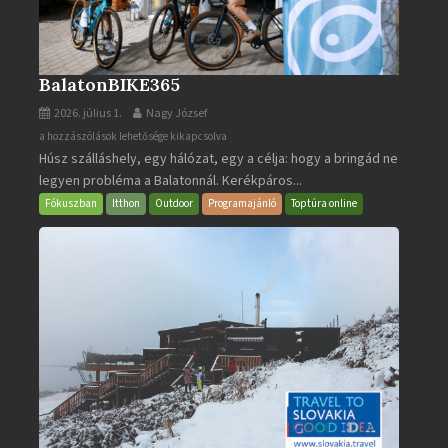
BalatonBIKE365
2026. július 1.
Nagy József
BalatonBIKE365
a hozzászólások lehetősége kikapcsolva
Húsz szálláshely, egy hálózat, egy a célja: hogy a bringád ne
bejegyzéshez
legyen probléma a Balatonnál. Kerékpáros...
Fókuszban
Itthon
Outdoor
Programajánló
Toptúra online