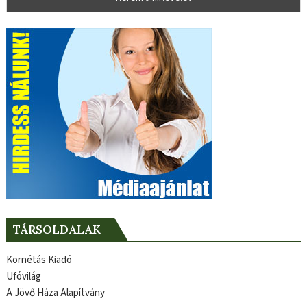
TÁRSOLDALAK
Kornétás Kiadó
Ufóvilág
A Jövő Háza Alapítvány