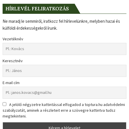
HÍRLEVÉL FELIRATKOZÁS
Ne maradj le semmiről, iratkozz fel hírlevelünkre, melyben hazai és
külföldi érdekességekről írunk.
Vezetéknév
Keresztnév
E-mail cím
A jelölő négyzetre kattintással elfogadod a toptura.hu adatvédelmi
szabályzatát, aminek a részleteit erre a szövegre kattintva tudsz
megtekinteni.