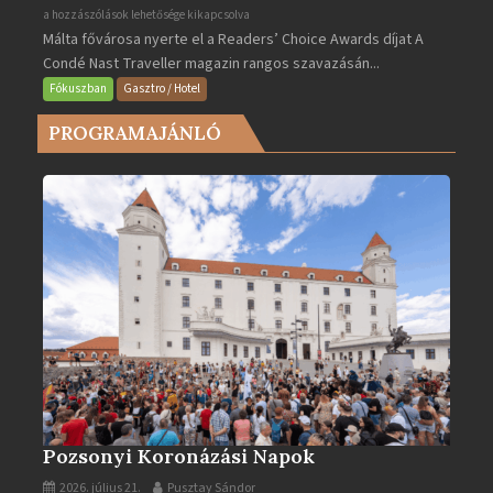
Valletta
a hozzászólások lehetősége kikapcsolva
Málta fővárosa nyerte el a Readers’ Choice Awards díjat A
lett
Condé Nast Traveller magazin rangos szavazásán...
Európa
legjobb
Fókuszban
Gasztro / Hotel
városa
PROGRAMAJÁNLÓ
2025-
ben
bejegyzéshez
Pozsonyi Koronázási Napok
2026. július 21.
Pusztay Sándor