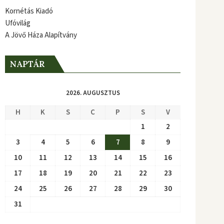
Kornétás Kiadó
Ufóvilág
A Jövő Háza Alapítvány
NAPTÁR
2026. AUGUSZTUS
H
K
S
C
P
S
V
1
2
3
4
5
6
7
8
9
10
11
12
13
14
15
16
17
18
19
20
21
22
23
24
25
26
27
28
29
30
31