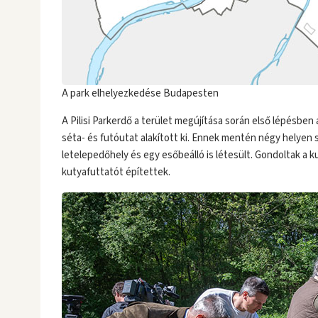
A park elhelyezkedése Budapesten
A Pilisi Parkerdő a terület megújítása során első lépésben a
séta- és futóutat alakított ki. Ennek mentén négy helyen s
letelepedőhely és egy esőbeálló is létesült. Gondoltak a k
kutyafuttatót építettek.