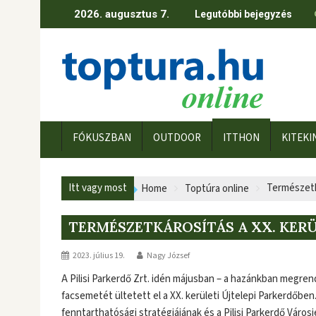
Skip
2026. augusztus 7.
Legutóbbi bejegyzés
to
content
FÓKUSZBAN
OUTDOOR
ITTHON
KITEKI
Itt vagy most
Természetk
Home
Toptúra online
TERMÉSZETKÁROSÍTÁS A XX. KER
2023. július 19.
Nagy József
A Pilisi Parkerdő Zrt. idén májusban – a hazánkban megren
facsemetét ültetett el a XX. kerületi Újtelepi Parkerdőben.
fenntarthatósági stratégiájának és a Pilisi Parkerdő Város