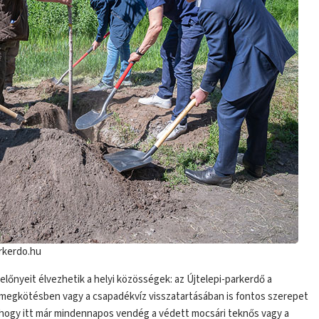
rkerdo.hu
lőnyeit élvezhetik a helyi közösségek: az Újtelepi-parkerdő a
énmegkötésben vagy a csapadékvíz visszatartásában is fontos szerepet
ja, hogy itt már mindennapos vendég a védett mocsári teknős vagy a