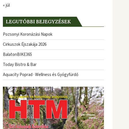
« júl
LEGUTÓBBI BEJEGYZÉSEK
Pozsonyi Koronázási Napok
Cirkuszok Éjszakája 2026
BalatonBIKE365
Today Bistro & Bar
Aquacity Poprad · Wellness és Gyógyfürdő