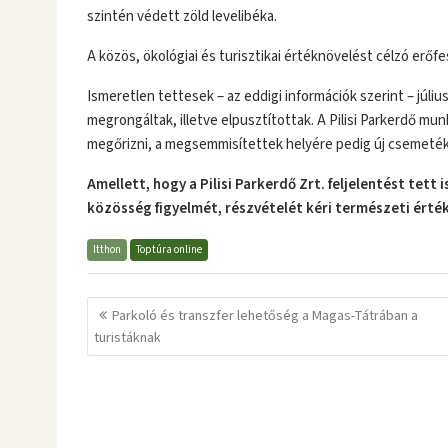
szintén védett zöld levelibéka.
A közös, ökológiai és turisztikai értéknövelést célzó erőf
Ismeretlen tettesek – az eddigi információk szerint – júl
megrongáltak, illetve elpusztítottak. A Pilisi Parkerdő 
megőrizni, a megsemmisítettek helyére pedig új csemeték
Amellett, hogy a Pilisi Parkerdő Zrt. feljelentést tett
közösség figyelmét, részvételét kéri természeti ért
Itthon
Toptúra online
Bejegyzés
Parkoló és transzfer lehetőség a Magas-Tátrában a
navigáció
turistáknak