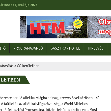
Cirkuszok Éjszakája 2026
NTŐ
PROGRAMAJÁNLÓ
GASZTRO / HOTEL
HÍRLEVÉL
árosítás a XX. kerületben
ÜLETBEN
dezésre kerülő atlétikai világbajnokság szervezőivel közösen – 40
 A faültetés az atlétikai világszövetség, a World Athletics
ierdő-fejlesztési Programjának közös, jelképes akciója volt. Most