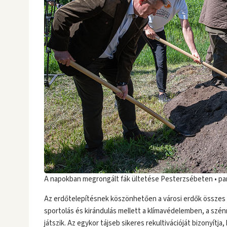
A napokban megrongált fák ültetése Pesterzsébeten • pa
Az erdőtelepítésnek köszönhetően a városi erdők összes e
sportolás és kirándulás mellett a klímavédelemben, a sz
játszik. Az egykor tájseb sikeres rekultivációját bizonyít