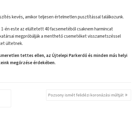
eszítés kevés, amikor teljesen értelmetlen pusztítással találkozunk.
ius 1-én este az elültetett 40 facsemetéből csaknem harmincat
munkatársai megpróbálják a menthető csemetéket visszametszéssel
et ültetnek.
 ismeretlen tettes ellen, az Újtelepi Parkerdő és minden más helyi
ékeink megőrzése érdekében.
Pozsony ismét felidézi koronázási múltját