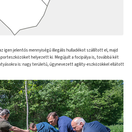
z igen jelentős mennyiségű illegális hulladékot szállított el, majd
porteszközöket helyezett ki. Megújult a focipálya is, továbbá két
utyásokra is: nagy területű, úgynevezett agility-eszközökkel ellátott