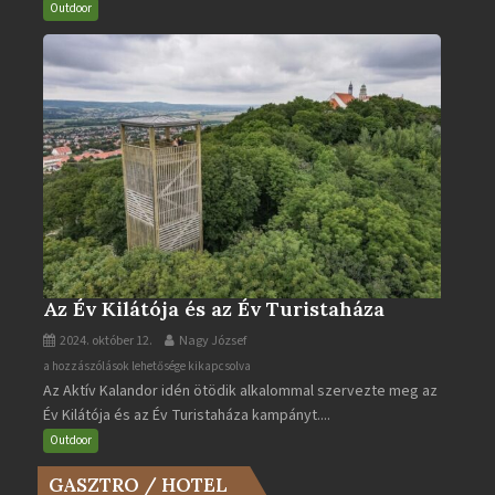
turistaútjai
Outdoor
bejegyzéshez
Az Év Kilátója és az Év Turistaháza
2024. október 12.
Nagy József
Az
a hozzászólások lehetősége kikapcsolva
Az Aktív Kalandor idén ötödik alkalommal szervezte meg az
Év
Év Kilátója és az Év Turistaháza kampányt....
Kilátója
és
Outdoor
az
GASZTRO / HOTEL
Év