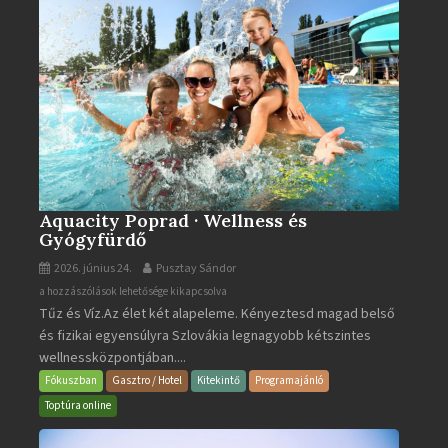
Aquacity Poprad · Wellness és
Gyógyfürdő
2026. június 24.
Pusztay Sándor
Aquacity
a hozzászólások lehetősége kikapcsolva
Tűz és Víz.Az élet két alapeleme. Kényeztesd magad belső
Poprad
és fizikai egyensúlyra Szlovákia legnagyobb kétszintes
·
wellnessközpontjában....
Wellness
és
Fókuszban
Gasztro / Hotel
Kitekintő
Programajánló
Gyógyfürdő
Toptúra online
bejegyzéshez