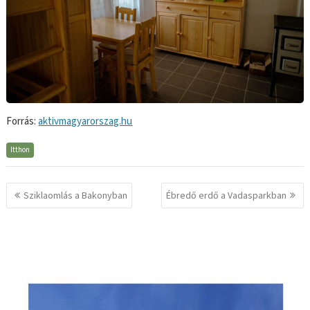
Forrás:
aktivmagyarorszag.hu
Itthon
Bejegyzés
Sziklaomlás a Bakonyban
Ébredő erdő a Vadasparkban
navigáció