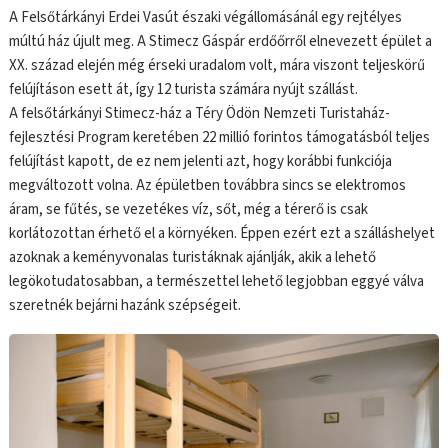
A Felsőtárkányi Erdei Vasút északi végállomásánál egy rejtélyes
múltú ház újult meg. A Stimecz Gáspár erdőőrről elnevezett épület a
XX. század elején még érseki uradalom volt, mára viszont teljeskörű
felújításon esett át, így 12 turista számára nyújt szállást.
A felsőtárkányi Stimecz-ház a Téry Ödön Nemzeti Turistaház-
fejlesztési Program keretében 22 millió forintos támogatásból teljes
felújítást kapott, de ez nem jelenti azt, hogy korábbi funkciója
megváltozott volna. Az épületben továbbra sincs se elektromos
áram, se fűtés, se vezetékes víz, sőt, még a térerő is csak
korlátozottan érhető el a környéken. Éppen ezért ezt a szálláshelyet
azoknak a keményvonalas turistáknak ajánlják, akik a lehető
legökotudatosabban, a természettel lehető legjobban eggyé válva
szeretnék bejárni hazánk szépségeit.