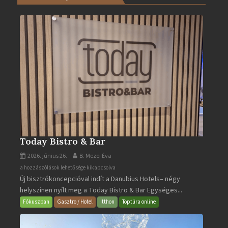
Turistaháza
bejegyzéshez
Today Bistro & Bar
2026. június 26.
B. Mezei Éva
Today
a hozzászólások lehetősége kikapcsolva
Új bisztrókoncepcióval indít a Danubius Hotels– négy
Bistro
helyszínen nyílt meg a Today Bistro & Bar Egységes...
&
Bar
Fókuszban
Gasztro / Hotel
Itthon
Toptúra online
bejegyzéshez