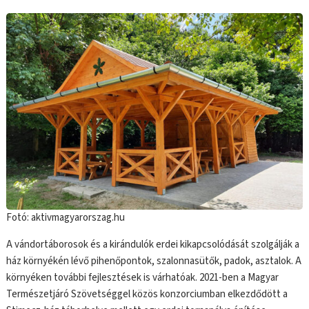
Fotó: aktivmagyarorszag.hu
A vándortáborosok és a kirándulók erdei kikapcsolódását szolgálják a
ház környékén lévő pihenőpontok, szalonnasütők, padok, asztalok. A
környéken további fejlesztések is várhatóak. 2021-ben a Magyar
Természetjáró Szövetséggel közös konzorciumban elkezdődött a