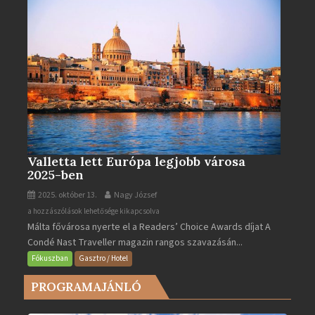
Valletta lett Európa legjobb városa
2025-ben
2025. október 13.
Nagy József
Valletta
a hozzászólások lehetősége kikapcsolva
Málta fővárosa nyerte el a Readers’ Choice Awards díjat A
lett
Condé Nast Traveller magazin rangos szavazásán...
Európa
legjobb
Fókuszban
Gasztro / Hotel
városa
PROGRAMAJÁNLÓ
2025-
ben