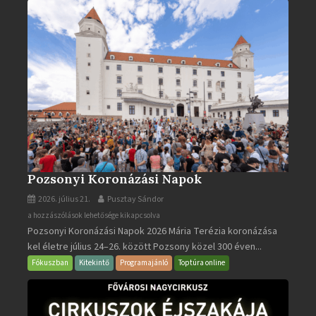
bejegyzéshez
Pozsonyi Koronázási Napok
2026. július 21.
Pusztay Sándor
Pozsonyi
a hozzászólások lehetősége kikapcsolva
Pozsonyi Koronázási Napok 2026 Mária Terézia koronázása
Koronázási
kel életre július 24–26. között Pozsony közel 300 éven...
Napok
bejegyzéshez
Fókuszban
Kitekintő
Programajánló
Toptúra online