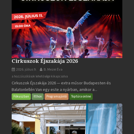
Cirkuszok Éjszakája 2026
2026. július 9.
B. Mezei Éva
Cirkuszok
a hozzászólások lehetősége kikapcsolva
Cirkuszok Éjszakája 2026 — extra műsor Budapesten és
Éjszakája
Balatonlellén Van egy este a nyárban, amikor a...
2026
bejegyzéshez
Fókuszban
Itthon
Programajánló
Toptúra online