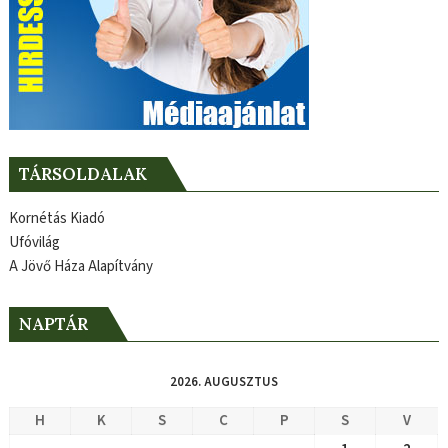
TÁRSOLDALAK
Kornétás Kiadó
Ufóvilág
A Jövő Háza Alapítvány
NAPTÁR
2026. AUGUSZTUS
H
K
S
C
P
S
V