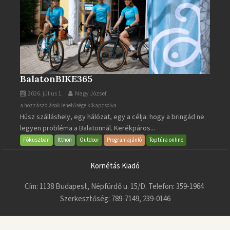
BalatonBIKE365
2026. július 1.
Nagy József
BalatonBIKE365
a hozzászólások lehetősége kikapcsolva
Húsz szálláshely, egy hálózat, egy a célja: hogy a bringád ne
bejegyzéshez
legyen probléma a Balatonnál. Kerékpáros...
Fókuszban
Itthon
Outdoor
Programajánló
Toptúra online
Kornétás Kiadó
Cím: 1138 Budapest, Népfürdő u. 15/D. Telefon: 359-1964
Szerkesztőség: 789-7149, 239-0146