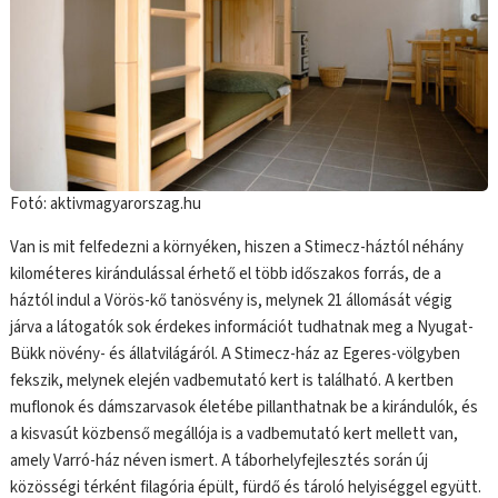
Fotó: aktivmagyarorszag.hu
Van is mit felfedezni a környéken, hiszen a Stimecz-háztól néhány
kilométeres kirándulással érhető el több időszakos forrás, de a
háztól indul a Vörös-kő tanösvény is, melynek 21 állomását végig
járva a látogatók sok érdekes információt tudhatnak meg a Nyugat-
Bükk növény- és állatvilágáról. A Stimecz-ház az Egeres-völgyben
fekszik, melynek elején vadbemutató kert is található. A kertben
muflonok és dámszarvasok életébe pillanthatnak be a kirándulók, és
a kisvasút közbenső megállója is a vadbemutató kert mellett van,
amely Varró-ház néven ismert. A táborhelyfejlesztés során új
közösségi térként filagória épült, fürdő és tároló helyiséggel együtt.