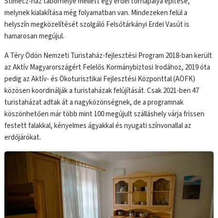
Stimecz-ház táborhelye mellett egy erdei tornapálya építése,
melynek kialakítása még folyamatban van. Mindezeken felül a
helyszín megközelítését szolgáló Felsőtárkányi Erdei Vasút is
hamarosan megújul.
A Téry Ödön Nemzeti Turistaház-fejlesztési Program 2018-ban került
az Aktív Magyarországért Felelős Kormánybiztosi Irodához, 2019 óta
pedig az Aktív- és Ökoturisztikai Fejlesztési Központtal (AÖFK)
közösen koordinálják a turistaházak felújítását. Csak 2021-ben 47
turistaházat adtak át a nagyközönségnek, de a programnak
köszönhetően már több mint 100 megújult szálláshely várja frissen
festett falakkal, kényelmes ágyakkal és nyugati színvonallal az
erdőjárókat.