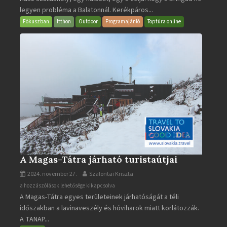
legyen probléma a Balatonnál. Kerékpáros...
Fókuszban
Itthon
Outdoor
Programajánló
Toptúra online
A Magas-Tátra járható turistaútjai
2024. november 27.
Szalontai Kriszta
A
a hozzászólások lehetősége kikapcsolva
A Magas-Tátra egyes területeinek járhatóságát a téli
Magas-
időszakban a lavinaveszély és hóviharok miatt korlátozzák.
Tátra
A TANAP...
járható