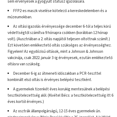
sem érvényesek a gyógyult státusz igazolására.
FFP2-es maszk viselése kötelező a kereskedelemben és a
múzeumokban.
Az oltási igazolás érvényessége december 6-tól a teljes körű
védettségtől számítva 9 hónapra csökken (korábban 12 hónap
volt). (Ausztriában a 2. oltás napjától teljesen oltottnak számít.)
Ezt követően emlékeztető oltás szükséges az érvényességhez.
Figyelem! Az egydózisú oltások, mint a Johnson & Johnson
vakcinája, csak 2022. január 3-ig érvényesek, ezután emlékeztető
oltásra van szükség.
December 6-ig az átmeneti időszakban a PCR-teszttel
kombinált első oltás is érvényes belépési tesztként.
A gyermekek tizenkét éves korukig mentesülnek a belépési
tesztkötelezettség alól. (Kivétel Bécs: a tesztkötelezettség itt 6
éves kortól érvényes.)
Az osztrák állampolgárságú, 12-15 éves gyermekek ún.