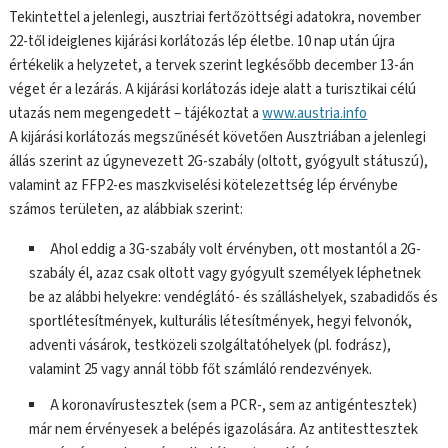
Tekintettel a jelenlegi, ausztriai fertőzöttségi adatokra, november
22-től ideiglenes kijárási korlátozás lép életbe. 10 nap után újra
értékelik a helyzetet, a tervek szerint legkésőbb december 13-án
véget ér a lezárás. A kijárási korlátozás ideje alatt a turisztikai célú
utazás nem megengedett – tájékoztat a
www.austria.info
A kijárási korlátozás megszűnését követően Ausztriában a jelenlegi
állás szerint az úgynevezett 2G-szabály (oltott, gyógyult státuszú),
valamint az FFP2-es maszkviselési kötelezettség lép érvénybe
számos területen, az alábbiak szerint:
Ahol eddig a 3G-szabály volt érvényben, ott mostantól a 2G-
szabály él, azaz csak oltott vagy gyógyult személyek léphetnek
be az alábbi helyekre: vendéglátó- és szálláshelyek, szabadidős és
sportlétesítmények, kulturális létesítmények, hegyi felvonók,
adventi vásárok, testközeli szolgáltatóhelyek (pl. fodrász),
valamint 25 vagy annál több főt számláló rendezvények.
A koronavírustesztek (sem a PCR-, sem az antigéntesztek)
már nem érvényesek a belépés igazolására. Az antitesttesztek