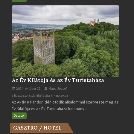
bejegyzéshez
Az Év Kilátója és az Év Turistaháza
2024. október 12.
Nagy József
Az
a hozzászólások lehetősége kikapcsolva
Az Aktív Kalandor idén ötödik alkalommal szervezte meg az
Év
Év Kilátója és az Év Turistaháza kampányt....
Kilátója
és
Outdoor
az
GASZTRO / HOTEL
Év