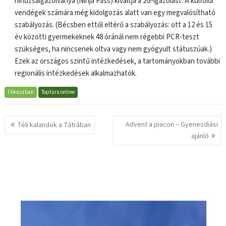
nindzsaigazolványa (Ninja Pass) kiváltja a 2G-igazolást. A külföldi
vendégek számára még kidolgozás alatt van egy megvalósítható
szabályozás. (Bécsben ettől eltérő a szabályozás: ott a 12 és 15
év közötti gyermekeknek 48 óránál nem régebbi PCR-teszt
szükséges, ha nincsenek oltva vagy nem gyógyult státuszúak.)
Ezek az országos szintű intézkedések, a tartományokban további
regionális intézkedések alkalmazhatók.
Fókuszban
Toptúra online
Bejegyzés
Advent a piacon – Gyenesdiási
Téli kalandok a Tátrában
navigáció
ajánló