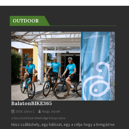
OUTDOOR
BalatonBIKE365
2026. július 1.
Nagy József
BalatonBIKE365
a hozzászólások lehetősége kikapcsolva
Húsz szálláshely, egy hálózat, egy a célja: hogy a bringád ne
bejegyzéshez