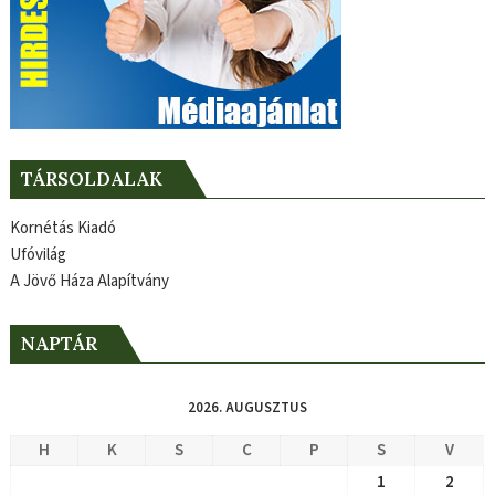
TÁRSOLDALAK
Kornétás Kiadó
Ufóvilág
A Jövő Háza Alapítvány
NAPTÁR
2026. AUGUSZTUS
H
K
S
C
P
S
V
1
2