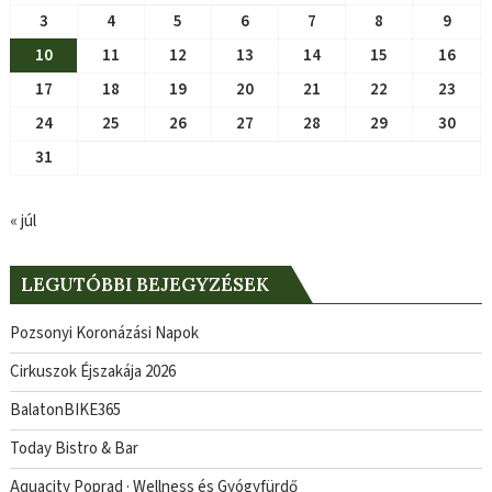
3
4
5
6
7
8
9
10
11
12
13
14
15
16
17
18
19
20
21
22
23
24
25
26
27
28
29
30
31
« júl
LEGUTÓBBI BEJEGYZÉSEK
Pozsonyi Koronázási Napok
Cirkuszok Éjszakája 2026
BalatonBIKE365
Today Bistro & Bar
Aquacity Poprad · Wellness és Gyógyfürdő