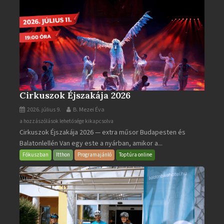
Cirkuszok Éjszakája 2026
2026. július 9.
B. Mezei Éva
Cirkuszok
a hozzászólások lehetősége kikapcsolva
Cirkuszok Éjszakája 2026 — extra műsor Budapesten és
Éjszakája
Balatonlellén Van egy este a nyárban, amikor a...
2026
bejegyzéshez
Fókuszban
Itthon
Programajánló
Toptúra online