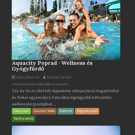
Aquacity Poprad · Wellness és
Gyógyfürdő
2026. június 24.
Pusztay Sándor
Aquacity
a hozzászólások lehetősége kikapcsolva
Tűz és Víz.Az élet két alapeleme. Kényeztesd magad belső
Poprad
és fizikai egyensúlyra Szlovákia legnagyobb kétszintes
·
wellnessközpontjában....
Wellness
és
Fókuszban
Gasztro / Hotel
Kitekintő
Programajánló
Gyógyfürdő
Toptúra online
bejegyzéshez