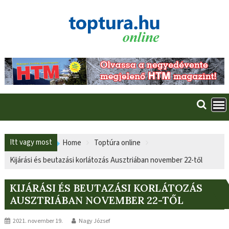
Skip
to
content
Itt vagy most
Home
Toptúra online
Kijárási és beutazási korlátozás Ausztriában november 22-től
KIJÁRÁSI ÉS BEUTAZÁSI KORLÁTOZÁS
AUSZTRIÁBAN NOVEMBER 22-TŐL
2021. november 19.
Nagy József