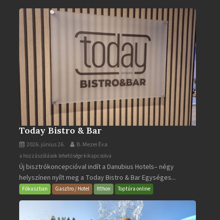
Turistaháza
bejegyzéshez
Today Bistro & Bar
2026. június 26.
B. Mezei Éva
Today
a hozzászólások lehetősége kikapcsolva
Új bisztrókoncepcióval indít a Danubius Hotels– négy
Bistro
helyszínen nyílt meg a Today Bistro & Bar Egységes...
&
Bar
Fókuszban
Gasztro / Hotel
Itthon
Toptúra online
bejegyzéshez