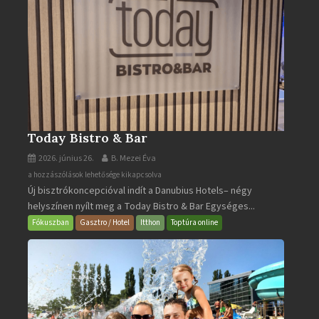
Today Bistro & Bar
2026. június 26.
B. Mezei Éva
Today
a hozzászólások lehetősége kikapcsolva
Új bisztrókoncepcióval indít a Danubius Hotels– négy
Bistro
helyszínen nyílt meg a Today Bistro & Bar Egységes...
&
Bar
Fókuszban
Gasztro / Hotel
Itthon
Toptúra online
bejegyzéshez