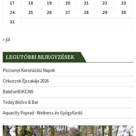
17
18
19
20
21
22
23
24
25
26
27
28
29
30
31
« júl
LEGUTÓBBI BEJEGYZÉSEK
Pozsonyi Koronázási Napok
Cirkuszok Éjszakája 2026
BalatonBIKE365
Today Bistro & Bar
Aquacity Poprad · Wellness és Gyógyfürdő