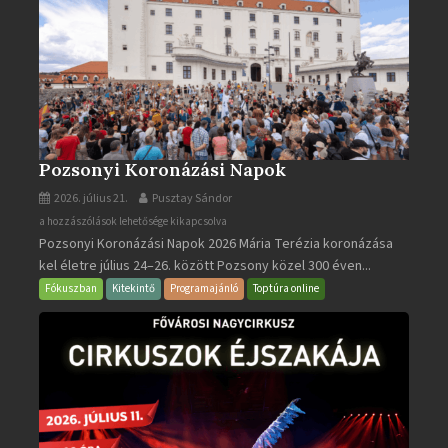
Pozsonyi Koronázási Napok
2026. július 21.
Pusztay Sándor
Pozsonyi
a hozzászólások lehetősége kikapcsolva
Pozsonyi Koronázási Napok 2026 Mária Terézia koronázása
Koronázási
kel életre július 24–26. között Pozsony közel 300 éven...
Napok
bejegyzéshez
Fókuszban
Kitekintő
Programajánló
Toptúra online