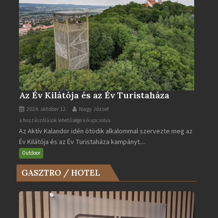
Az Év Kilátója és az Év Turistaháza
2024. október 12.
Nagy József
Az
a hozzászólások lehetősége kikapcsolva
Az Aktív Kalandor idén ötödik alkalommal szervezte meg az
Év
Év Kilátója és az Év Turistaháza kampányt....
Kilátója
és
Outdoor
az
GASZTRO / HOTEL
Év
Turistaháza
bejegyzéshez