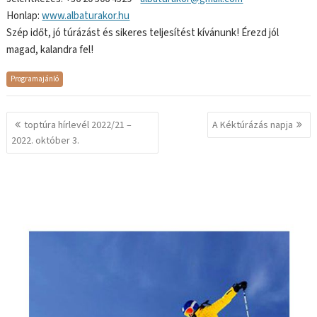
Honlap:
www.albaturakor.hu
Szép időt, jó túrázást és sikeres teljesítést kívánunk! Érezd jól
magad, kalandra fel!
Programajánló
Bejegyzés
toptúra hírlevél 2022/21 –
A Kéktúrázás napja
navigáció
2022. október 3.