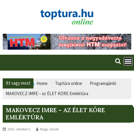
Skip
to
content
Itt vagy most
Home
Toptúra online
Programajánló
MAKOVECZ IMRE – az ÉLET KÖRE Emléktúra
MAKOVECZ IMRE – AZ ÉLET KÖRE
EMLÉKTÚRA
2022. október 5.
Nagy József