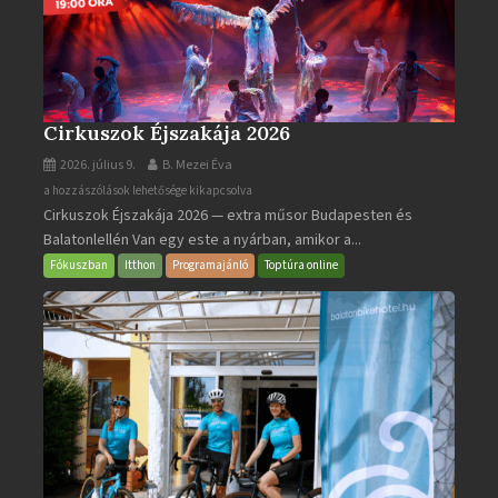
Cirkuszok Éjszakája 2026
2026. július 9.
B. Mezei Éva
Cirkuszok
a hozzászólások lehetősége kikapcsolva
Cirkuszok Éjszakája 2026 — extra műsor Budapesten és
Éjszakája
Balatonlellén Van egy este a nyárban, amikor a...
2026
bejegyzéshez
Fókuszban
Itthon
Programajánló
Toptúra online