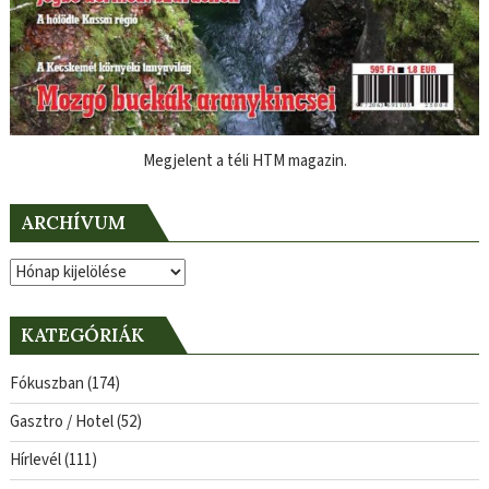
Megjelent a téli HTM magazin.
ARCHÍVUM
Archívum
KATEGÓRIÁK
Fókuszban
(174)
Gasztro / Hotel
(52)
Hírlevél
(111)