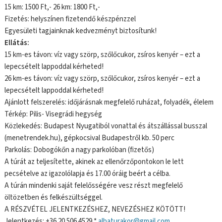
15 km: 1500 Ft,- 26 km: 1800 Ft,-
Fizetés: helyszínen fizetendő készpénzzel
Egyesületi tagjainknak kedvezményt biztosítunk!
Ellátás:
15 km-es távon: víz vagy szörp, szőlőcukor, zsíros kenyér – ezt a
lepecsételt lappoddal kérheted!
26 km-es távon: víz vagy szörp, szőlőcukor, zsíros kenyér – ezt a
lepecsételt lappoddal kérheted!
Ajánlott felszerelés: időjárásnak megfelelő ruházat, folyadék, élelem
Térkép: Pilis- Visegrádi hegység
Közlekedés: Budapest Nyugatiból vonattal és átszállással busszal
(menetrendek.hu), gépkocsival Budapestről kb. 50 perc
Parkolás: Dobogókőn a nagy parkolóban (fizetős)
A túrát az teljesítette, akinek az ellenőrzőpontokon le lett
pecsételve az igazolólapja és 17.00 óráig beért a célba.
A túrán mindenki saját felelősségére vesz részt megfelelő
öltözetben és felkészültséggel.
A RÉSZVÉTEL JELENTKEZÉSHEZ, NEVEZÉSHEZ KÖTÖTT!
Jelentkezés: +36 20 506 4529 *
albaturakor@gmail.com