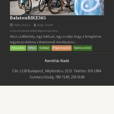
BalatonBIKE365
2026. július 1.
Nagy József
BalatonBIKE365
a hozzászólások lehetősége kikapcsolva
Húsz szálláshely, egy hálózat, egy a célja: hogy a bringád ne
bejegyzéshez
legyen probléma a Balatonnál. Kerékpáros...
Fókuszban
Itthon
Outdoor
Programajánló
Toptúra online
Kornétás Kiadó
Cím: 1138 Budapest, Népfürdő u. 15/D. Telefon: 359-1964
Szerkesztőség: 789-7149, 239-0146