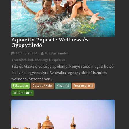
Aquacity Poprad · Wellness és
Gyógyfürdő
2026. június 24.
Pusztay Sándor
Aquacity
a hozzászólások lehetősége kikapcsolva
Tűz és Víz.Az élet két alapeleme. Kényeztesd magad belső
Poprad
és fizikai egyensúlyra Szlovákia legnagyobb kétszintes
·
wellnessközpontjában....
Wellness
és
Fókuszban
Gasztro / Hotel
Kitekintő
Programajánló
Gyógyfürdő
Toptúra online
bejegyzéshez