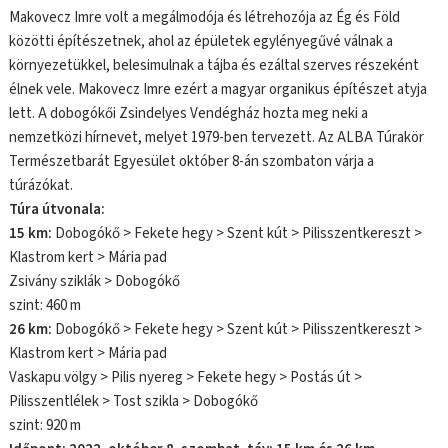
Makovecz Imre volt a megálmodója és létrehozója az Ég és Föld
közötti építészetnek, ahol az épületek egylényegűvé válnak a
környezetükkel, belesimulnak a tájba és ezáltal szerves részeként
élnek vele. Makovecz Imre ezért a magyar organikus építészet atyja
lett. A dobogókői Zsindelyes Vendégház hozta meg neki a
nemzetközi hírnevet, melyet 1979-ben tervezett. Az ALBA Túrakör
Természetbarát Egyesület október 8-án szombaton várja a
túrázókat.
Túra útvonala:
15 km:
Dobogókő > Fekete hegy > Szent kút > Pilisszentkereszt >
Klastrom kert > Mária pad
Zsivány sziklák > Dobogókő
szint: 460 m
26 km:
Dobogókő > Fekete hegy > Szent kút > Pilisszentkereszt >
Klastrom kert > Mária pad
Vaskapu völgy > Pilis nyereg > Fekete hegy > Postás út >
Pilisszentlélek > Tost szikla > Dobogókő
szint: 920 m