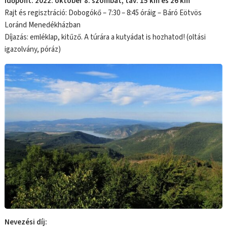
Időpont: 2022. október 8. szombat, táv: 15 km és 26 km
Rajt és regisztráció: Dobogókő – 7:30 – 8:45 óráig – Báró Eötvös
Loránd Menedékházban
Díjazás: emléklap, kitűző. A túrára a kutyádat is hozhatod! (oltási
igazolvány, póráz)
Nevezési díj: