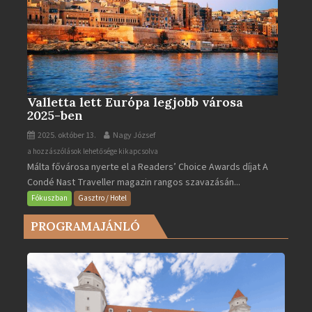
Valletta lett Európa legjobb városa
2025-ben
2025. október 13.
Nagy József
Valletta
a hozzászólások lehetősége kikapcsolva
Málta fővárosa nyerte el a Readers’ Choice Awards díjat A
lett
Condé Nast Traveller magazin rangos szavazásán...
Európa
legjobb
Fókuszban
Gasztro / Hotel
városa
PROGRAMAJÁNLÓ
2025-
ben
bejegyzéshez