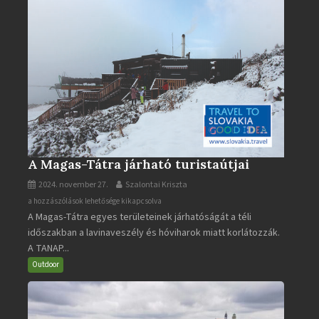
A Magas-Tátra járható turistaútjai
2024. november 27.
Szalontai Kriszta
A
a hozzászólások lehetősége kikapcsolva
A Magas-Tátra egyes területeinek járhatóságát a téli
Magas-
időszakban a lavinaveszély és hóviharok miatt korlátozzák.
Tátra
A TANAP...
járható
turistaútjai
Outdoor
bejegyzéshez