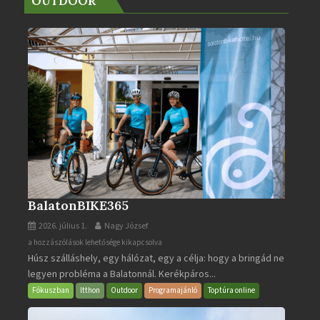
OUTDOOR
BalatonBIKE365
2026. július 1.
Nagy József
BalatonBIKE365
a hozzászólások lehetősége kikapcsolva
Húsz szálláshely, egy hálózat, egy a célja: hogy a bringád ne
bejegyzéshez
legyen probléma a Balatonnál. Kerékpáros...
Fókuszban
Itthon
Outdoor
Programajánló
Toptúra online