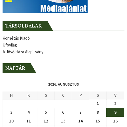
TÁRSOLDALAK
Kornétás Kiadó
Ufóvilág
A Jövő Háza Alapítvány
NAPTÁR
2026. AUGUSZTUS
H
K
S
C
P
S
V
1
2
3
4
5
6
7
8
9
10
11
12
13
14
15
16