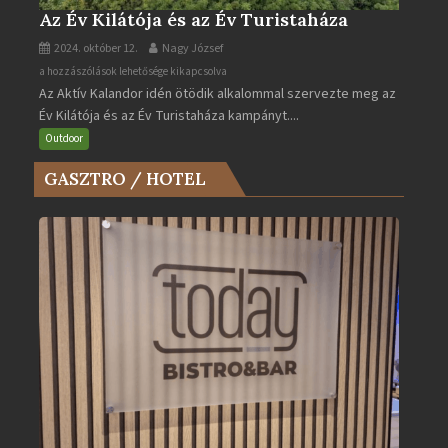
Az Év Kilátója és az Év Turistaháza
2024. október 12.
Nagy József
Az
a hozzászólások lehetősége kikapcsolva
Az Aktív Kalandor idén ötödik alkalommal szervezte meg az
Év
Év Kilátója és az Év Turistaháza kampányt....
Kilátója
és
Outdoor
az
GASZTRO / HOTEL
Év
Turistaháza
bejegyzéshez