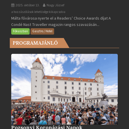
2025. október 13.
Nagy József
Valletta
a hozzászólások lehetősége kikapcsolva
Málta fővárosa nyerte el a Readers’ Choice Awards díjat A
lett
Condé Nast Traveller magazin rangos szavazásán...
Európa
legjobb
Fókuszban
Gasztro / Hotel
városa
PROGRAMAJÁNLÓ
2025-
ben
bejegyzéshez
Pozsonyi Koronázási Napok