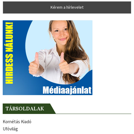
TÁRSOLDALAK
Kornétás Kiadó
Ufóvilág