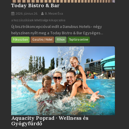
Today Bistro & Bar
2026. június 26.
B. Mezei Éva
Today
a hozzászólások lehetősége kikapcsolva
Új bisztrókoncepcióval indít a Danubius Hotels– négy
Bistro
helyszínen nyílt meg a Today Bistro & Bar Egységes...
&
Bar
Fókuszban
Gasztro / Hotel
Itthon
Toptúra online
bejegyzéshez
Aquacity Poprad · Wellness és
Gyógyfürdő