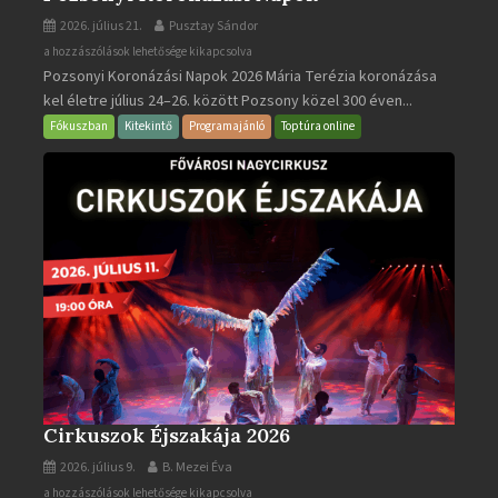
2026. július 21.
Pusztay Sándor
Pozsonyi
a hozzászólások lehetősége kikapcsolva
Pozsonyi Koronázási Napok 2026 Mária Terézia koronázása
Koronázási
kel életre július 24–26. között Pozsony közel 300 éven...
Napok
bejegyzéshez
Fókuszban
Kitekintő
Programajánló
Toptúra online
Cirkuszok Éjszakája 2026
2026. július 9.
B. Mezei Éva
Cirkuszok
a hozzászólások lehetősége kikapcsolva