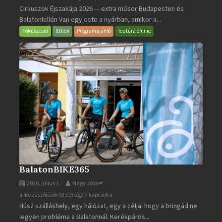
Cirkuszok Éjszakája 2026 — extra műsor Budapesten és
Éjszakája
Balatonlellén Van egy este a nyárban, amikor a...
2026
bejegyzéshez
Fókuszban
Itthon
Programajánló
Toptúra online
BalatonBIKE365
2026. július 1.
Nagy József
BalatonBIKE365
a hozzászólások lehetősége kikapcsolva
Húsz szálláshely, egy hálózat, egy a célja: hogy a bringád ne
bejegyzéshez
legyen probléma a Balatonnál. Kerékpáros...