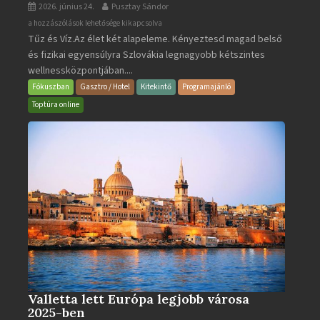
2026. június 24.
Pusztay Sándor
Aquacity
a hozzászólások lehetősége kikapcsolva
Tűz és Víz.Az élet két alapeleme. Kényeztesd magad belső
Poprad
és fizikai egyensúlyra Szlovákia legnagyobb kétszintes
·
wellnessközpontjában....
Wellness
és
Fókuszban
Gasztro / Hotel
Kitekintő
Programajánló
Gyógyfürdő
Toptúra online
bejegyzéshez
Valletta lett Európa legjobb városa
2025-ben