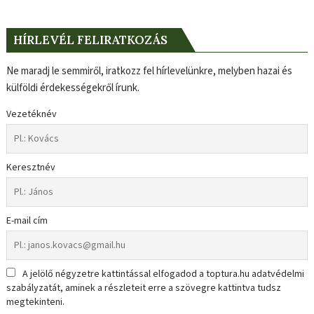
HÍRLEVÉL FELIRATKOZÁS
Ne maradj le semmiről, iratkozz fel hírlevelünkre, melyben hazai és
külföldi érdekességekről írunk.
Vezetéknév
Keresztnév
E-mail cím
A jelölő négyzetre kattintással elfogadod a toptura.hu adatvédelmi
szabályzatát, aminek a részleteit erre a szövegre kattintva tudsz
megtekinteni.