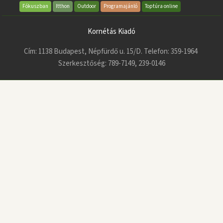
Fókuszban
Itthon
Outdoor
Programajánló
Toptúra online
Kornétás Kiadó
Cím: 1138 Budapest, Népfürdő u. 15/D. Telefon: 359-1964
Szerkesztőség: 789-7149, 239-0146