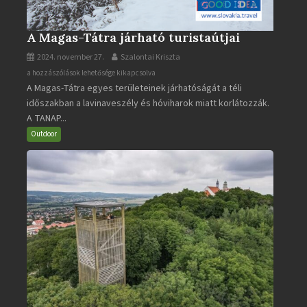
A Magas-Tátra járható turistaútjai
2024. november 27.
Szalontai Kriszta
A
a hozzászólások lehetősége kikapcsolva
A Magas-Tátra egyes területeinek járhatóságát a téli
Magas-
időszakban a lavinaveszély és hóviharok miatt korlátozzák.
Tátra
A TANAP...
járható
turistaútjai
Outdoor
bejegyzéshez