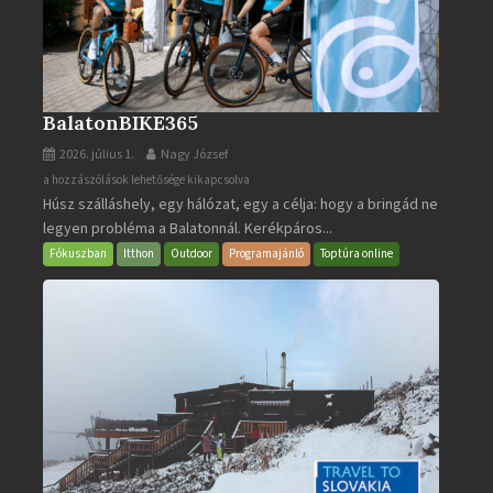
BalatonBIKE365
2026. július 1.
Nagy József
BalatonBIKE365
a hozzászólások lehetősége kikapcsolva
Húsz szálláshely, egy hálózat, egy a célja: hogy a bringád ne
bejegyzéshez
legyen probléma a Balatonnál. Kerékpáros...
Fókuszban
Itthon
Outdoor
Programajánló
Toptúra online