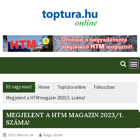
Skip
to
content
Itt vagy most
Home
Toptúra online
Fókuszban
Megjelent a HTM magazin 2023/1. száma!
MEGJELENT A HTM MAGAZIN 2023/1.
SZÁMA!
2023. február 14.
Nagy József