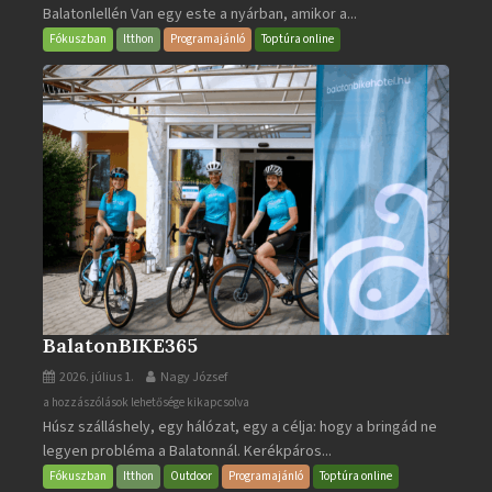
Balatonlellén Van egy este a nyárban, amikor a...
2026
bejegyzéshez
Fókuszban
Itthon
Programajánló
Toptúra online
BalatonBIKE365
2026. július 1.
Nagy József
BalatonBIKE365
a hozzászólások lehetősége kikapcsolva
Húsz szálláshely, egy hálózat, egy a célja: hogy a bringád ne
bejegyzéshez
legyen probléma a Balatonnál. Kerékpáros...
Fókuszban
Itthon
Outdoor
Programajánló
Toptúra online