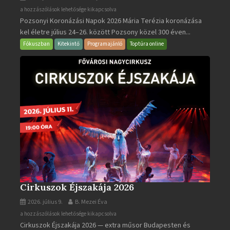
Pozsonyi
a hozzászólások lehetősége kikapcsolva
Pozsonyi Koronázási Napok 2026 Mária Terézia koronázása
Koronázási
kel életre július 24–26. között Pozsony közel 300 éven...
Napok
bejegyzéshez
Fókuszban
Kitekintő
Programajánló
Toptúra online
Cirkuszok Éjszakája 2026
2026. július 9.
B. Mezei Éva
Cirkuszok
a hozzászólások lehetősége kikapcsolva
Cirkuszok Éjszakája 2026 — extra műsor Budapesten és
Éjszakája