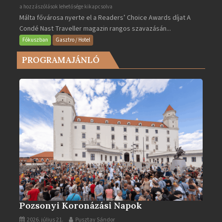
Valletta
a hozzászólások lehetősége kikapcsolva
Málta fővárosa nyerte el a Readers’ Choice Awards díjat A
lett
Condé Nast Traveller magazin rangos szavazásán...
Európa
legjobb
Fókuszban
Gasztro / Hotel
városa
PROGRAMAJÁNLÓ
2025-
ben
bejegyzéshez
Pozsonyi Koronázási Napok
2026. július 21.
Pusztay Sándor