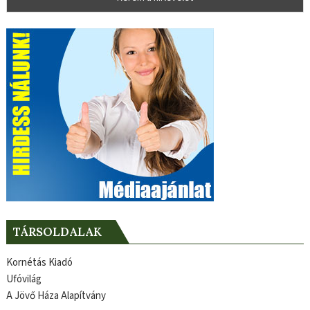
TÁRSOLDALAK
Kornétás Kiadó
Ufóvilág
A Jövő Háza Alapítvány