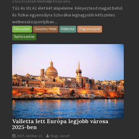
Aquacity
a hozzászólások lehetősége kikapcsolva
Tűz és Víz.Az élet két alapeleme. Kényeztesd magad belső
Poprad
és fizikai egyensúlyra Szlovákia legnagyobb kétszintes
·
wellnessközpontjában....
Wellness
és
Fókuszban
Gasztro / Hotel
Kitekintő
Programajánló
Gyógyfürdő
Toptúra online
bejegyzéshez
Valletta lett Európa legjobb városa
2025-ben
2025. október 13.
Nagy József