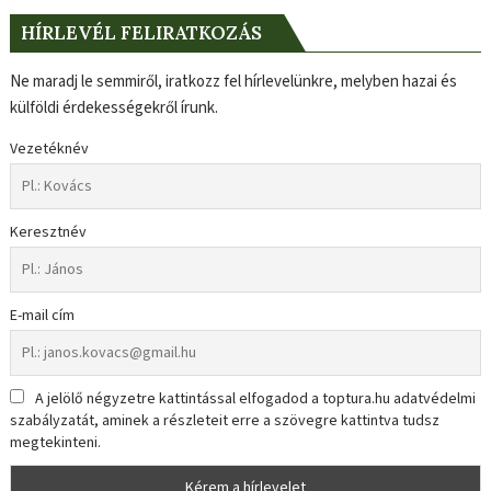
HÍRLEVÉL FELIRATKOZÁS
Ne maradj le semmiről, iratkozz fel hírlevelünkre, melyben hazai és
külföldi érdekességekről írunk.
Vezetéknév
Keresztnév
E-mail cím
A jelölő négyzetre kattintással elfogadod a toptura.hu adatvédelmi
szabályzatát, aminek a részleteit erre a szövegre kattintva tudsz
megtekinteni.