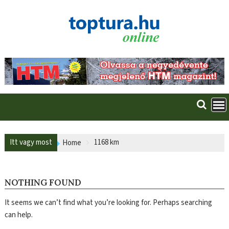
Skip
to
content
Itt vagy most
1168 km
Home
NOTHING FOUND
It seems we can’t find what you’re looking for. Perhaps searching
can help.