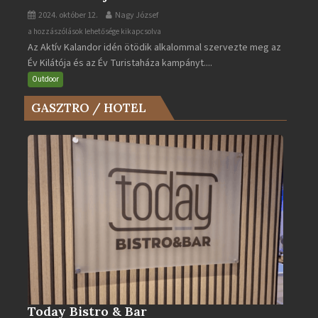
2024. október 12.
Nagy József
Az
a hozzászólások lehetősége kikapcsolva
Az Aktív Kalandor idén ötödik alkalommal szervezte meg az
Év
Év Kilátója és az Év Turistaháza kampányt....
Kilátója
és
Outdoor
az
GASZTRO / HOTEL
Év
Turistaháza
bejegyzéshez
Today Bistro & Bar