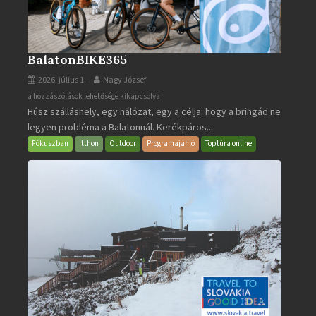
BalatonBIKE365
2026. július 1.
Nagy József
BalatonBIKE365
a hozzászólások lehetősége kikapcsolva
Húsz szálláshely, egy hálózat, egy a célja: hogy a bringád ne
bejegyzéshez
legyen probléma a Balatonnál. Kerékpáros...
Fókuszban
Itthon
Outdoor
Programajánló
Toptúra online