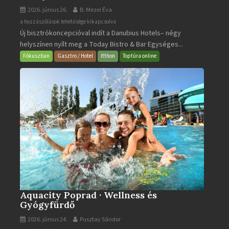
2026. június 26.
B. Mezei Éva
Today
a hozzászólások lehetősége kikapcsolva
Új bisztrókoncepcióval indít a Danubius Hotels– négy
Bistro
helyszínen nyílt meg a Today Bistro & Bar Egységes...
&
Bar
Fókuszban
Gasztro / Hotel
Itthon
Toptúra online
bejegyzéshez
Aquacity Poprad · Wellness és
Gyógyfürdő
2026. június 24.
Pusztay Sándor