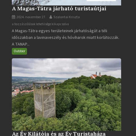
A Magas-Tátra járható turistaútjai
2024. november 27.
Szalontai Kriszta
A
a hozzászólások lehetősége kikapcsolva
A Magas-Tátra egyes területeinek járhatóságát a téli
Magas-
időszakban a lavinaveszély és hóviharok miatt korlátozzák.
Tátra
A TANAP...
járható
turistaútjai
Outdoor
bejegyzéshez
Az Év Kilátója és az Év Turistaháza