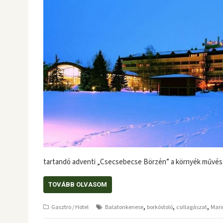
tartandó adventi „Csecsebecse Börzén” a környék művés
TOVÁBB OLVASOM
,
,
,
Gasztro / Hotel
Balatonkenese
borkóstoló
csillagászat
Mari