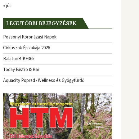
« júl
LEGUTÓBBI BEJEGYZÉSEK
Pozsonyi Koronázási Napok
Cirkuszok Éjszakája 2026
BalatonBIKE365
Today Bistro & Bar
Aquacity Poprad · Wellness és Gyógyfürdő