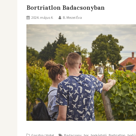
Bortriatlon Badacsonyban
2024. május 4.
B. Mezei Éva
,
,
,
,
Gasztro / Hotel
Badacsony
bor
borkóstoló
Bortriatlon
bortú