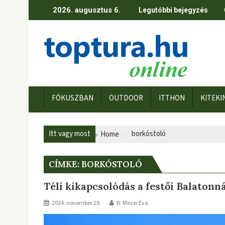
Skip
2026. augusztus 6.
Legutóbbi bejegyzés
to
content
FÓKUSZBAN
OUTDOOR
ITTHON
KITEKI
Itt vagy most
borkóstoló
Home
CÍMKE:
BORKÓSTOLÓ
Téli kikapcsolódás a festői Balatonn
2024. november 28.
B. Mezei Éva