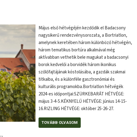
Május első hétvégéjén kezdődik el Badacsony
nagysikerű rendezvénysorozata, a Bortriatlon,
amelynek keretében három különböző hétvégén,
három tematikus bortúra alkalmával még
aktívabban vethetik bele magukat a badacsonyi
borok kedvelői a borvidék három ikonikus
szőlőfajtájának kóstolásába, a gazdák szakmai
titkaiba, és a különféle gasztronómiai és
kulturális programokba.Bortriatlon hétvégék
2024-es időpontjai:SZÜRKEBARÁT HÉTVÉGE:
május 3-4-5.KÉKNYELŰ HÉTVÉGE: június 14-15-
16.RIZLING HÉTVÉGE: október 25-26-27.
TOVÁBB OLVASOM
ra