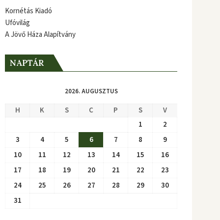
Kornétás Kiadó
Ufóvilág
A Jövő Háza Alapítvány
NAPTÁR
2026. AUGUSZTUS
H
K
S
C
P
S
V
1
2
3
4
5
6
7
8
9
10
11
12
13
14
15
16
17
18
19
20
21
22
23
24
25
26
27
28
29
30
31