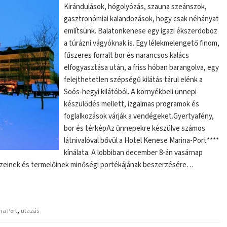
Kirándulások, hógolyózás, szauna szeánszok,
gasztronómiai kalandozások, hogy csak néhányat
említsünk. Balatonkenese egy igazi ékszerdoboz
a túrázni vágyóknak is. Egy lélekmelengető finom,
fűszeres forralt bor és narancsos kalács
elfogyasztása után, a friss hóban barangolva, egy
felejthetetlen szépségű kilátás tárul elénk a
Soós-hegyi kilátóból. A környékbeli ünnepi
készülődés mellett, izgalmas programok és
foglalkozások várják a vendégeket.Gyertyafény,
bor és térképAz ünnepekre készülve számos
látnivalóval bővül a Hotel Kenese Marina-Port****
kínálata. A lobbiban december 8-án vasárnap
zeinek és termelőinek minőségi portékájának beszerzésére…
,
na Port
utazás