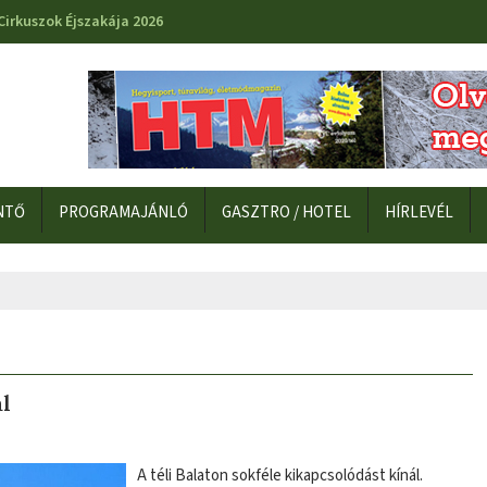
Cirkuszok Éjszakája 2026
NTŐ
PROGRAMAJÁNLÓ
GASZTRO / HOTEL
HÍRLEVÉL
ál
A téli Balaton sokféle kikapcsolódást kínál.