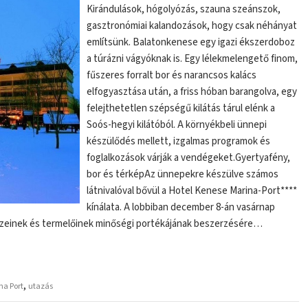
Kirándulások, hógolyózás, szauna szeánszok,
gasztronómiai kalandozások, hogy csak néhányat
említsünk. Balatonkenese egy igazi ékszerdoboz
a túrázni vágyóknak is. Egy lélekmelengető finom,
fűszeres forralt bor és narancsos kalács
elfogyasztása után, a friss hóban barangolva, egy
felejthetetlen szépségű kilátás tárul elénk a
Soós-hegyi kilátóból. A környékbeli ünnepi
készülődés mellett, izgalmas programok és
foglalkozások várják a vendégeket.Gyertyafény,
bor és térképAz ünnepekre készülve számos
látnivalóval bővül a Hotel Kenese Marina-Port****
kínálata. A lobbiban december 8-án vasárnap
zeinek és termelőinek minőségi portékájának beszerzésére…
,
na Port
utazás