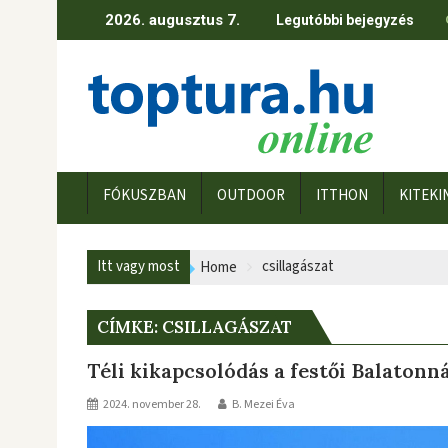
Skip
2026. augusztus 7.
Legutóbbi bejegyzés
to
content
FÓKUSZBAN
OUTDOOR
ITTHON
KITEKI
Itt vagy most
csillagászat
Home
CÍMKE:
CSILLAGÁSZAT
Téli kikapcsolódás a festői Balatonn
2024. november 28.
B. Mezei Éva