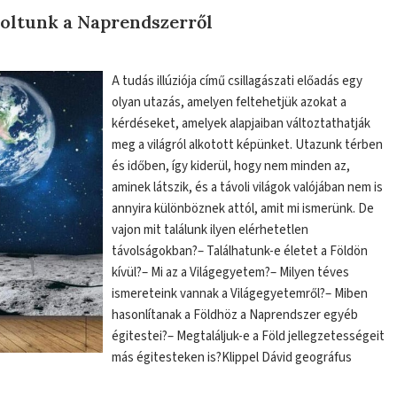
doltunk a Naprendszerről
A tudás illúziója című csillagászati előadás egy
olyan utazás, amelyen feltehetjük azokat a
kérdéseket, amelyek alapjaiban változtathatják
meg a világról alkotott képünket. Utazunk térben
és időben, így kiderül, hogy nem minden az,
aminek látszik, és a távoli világok valójában nem is
annyira különböznek attól, amit mi ismerünk. De
vajon mit találunk ilyen elérhetetlen
távolságokban?– Találhatunk-e életet a Földön
kívül?– Mi az a Világegyetem?– Milyen téves
ismereteink vannak a Világegyetemről?– Miben
hasonlítanak a Földhöz a Naprendszer egyéb
égitestei?– Megtaláljuk-e a Föld jellegzetességeit
más égitesteken is?Klippel Dávid geográfus