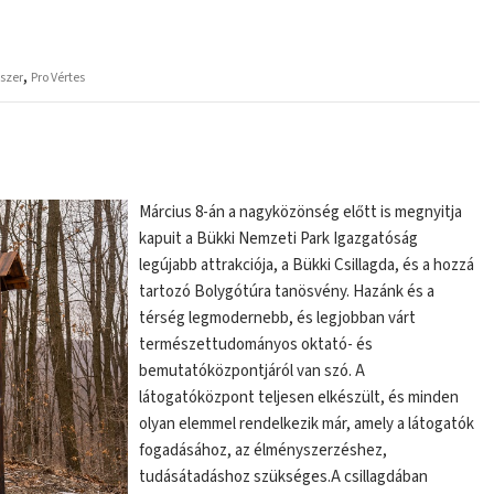
,
szer
Pro Vértes
Március 8-án a nagyközönség előtt is megnyitja
kapuit a Bükki Nemzeti Park Igazgatóság
legújabb attrakciója, a Bükki Csillagda, és a hozzá
tartozó Bolygótúra tanösvény. Hazánk és a
térség legmodernebb, és legjobban várt
természettudományos oktató- és
bemutatóközpontjáról van szó. A
látogatóközpont teljesen elkészült, és minden
olyan elemmel rendelkezik már, amely a látogatók
fogadásához, az élményszerzéshez,
tudásátadáshoz szükséges.A csillagdában