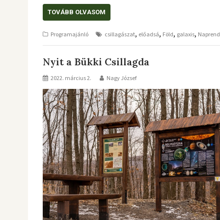
TOVÁBB OLVASOM
,
,
,
,
Programajánló
csillagászat
előadsá
Föld
galaxis
Naprend
Nyit a Bükki Csillagda
2022. március 2.
Nagy József