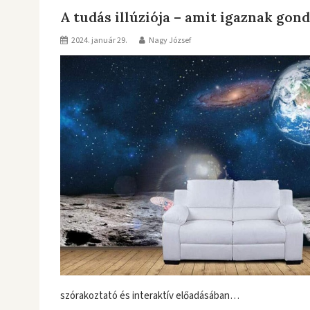
A tudás illúziója – amit igaznak gon
2024. január 29.
Nagy József
szórakoztató és interaktív előadásában…