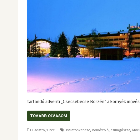
tartandó adventi „Csecsebecse Börzén” a környék művés
TOVÁBB OLVASOM
,
,
,
Gasztro / Hotel
Balatonkenese
borkóstoló
csillagászat
Mari