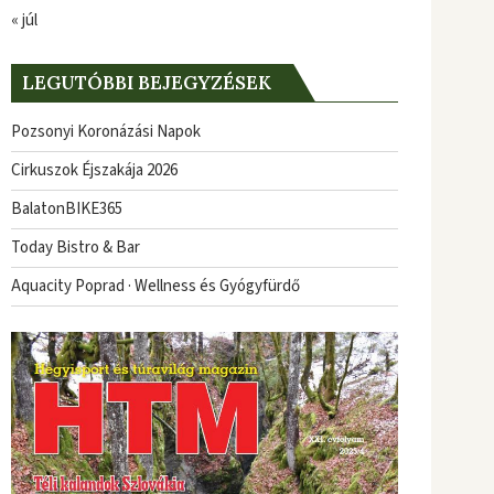
« júl
LEGUTÓBBI BEJEGYZÉSEK
Pozsonyi Koronázási Napok
Cirkuszok Éjszakája 2026
BalatonBIKE365
Today Bistro & Bar
Aquacity Poprad · Wellness és Gyógyfürdő