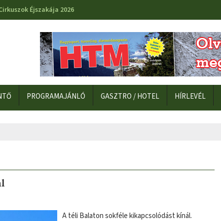
Cirkuszok Éjszakája 2026
NTŐ
PROGRAMAJÁNLÓ
GASZTRO / HOTEL
HÍRLEVÉL
ál
A téli Balaton sokféle kikapcsolódást kínál.