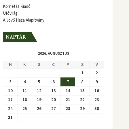
Kornétás Kiadó
Ufóvilág
A Jövő Háza Alapítvány
NAPTÁR
2026. AUGUSZTUS
H
K
S
C
P
S
V
1
2
3
4
5
6
7
8
9
10
11
12
13
14
15
16
17
18
19
20
21
22
23
24
25
26
27
28
29
30
31