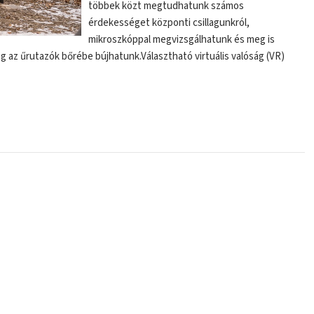
többek közt megtudhatunk számos
érdekességet központi csillagunkról,
mikroszkóppal megvizsgálhatunk és meg is
g az űrutazók bőrébe bújhatunk.Választható virtuális valóság (VR)