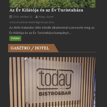
Az Év Kilátója és az Év Turistaháza
2024. október 12.
Nagy József
Az
a hozzászólások lehetősége kikapcsolva
Az Aktív Kalandor idén ötödik alkalommal szervezte meg az
Év
Év Kilátója és az Év Turistaháza kampányt....
Kilátója
és
Outdoor
az
GASZTRO / HOTEL
Év
Turistaháza
bejegyzéshez