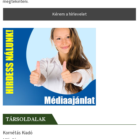
megtekinteni.
TÁRSOLDALAK
Kornétás Kiadó