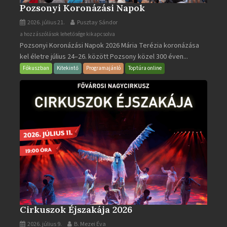
Pozsonyi Koronázási Napok
2026. július 21.
Pusztay Sándor
Pozsonyi
a hozzászólások lehetősége kikapcsolva
Pozsonyi Koronázási Napok 2026 Mária Terézia koronázása
Koronázási
kel életre július 24–26. között Pozsony közel 300 éven...
Napok
bejegyzéshez
Fókuszban
Kitekintő
Programajánló
Toptúra online
Cirkuszok Éjszakája 2026
2026. július 9.
B. Mezei Éva