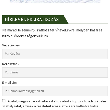
HÍRLEVÉL FELIRATKOZÁS
Ne maradj le semmiről, iratkozz fel hírlevelünkre, melyben hazai és
külföldi érdekességekről írunk.
Vezetéknév
Keresztnév
E-mail cím
A jelölő négyzetre kattintással elfogadod a toptura.hu adatvédelmi
szabályzatát, aminek a részleteit erre a szövegre kattintva tudsz