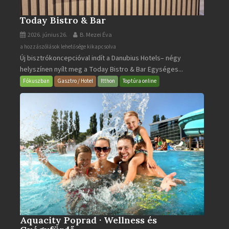
Today Bistro & Bar
2026. június 26.
B. Mezei Éva
Today
a hozzászólások lehetősége kikapcsolva
Új bisztrókoncepcióval indít a Danubius Hotels– négy
Bistro
helyszínen nyílt meg a Today Bistro & Bar Egységes...
&
Bar
Fókuszban
Gasztro / Hotel
Itthon
Toptúra online
bejegyzéshez
Aquacity Poprad · Wellness és