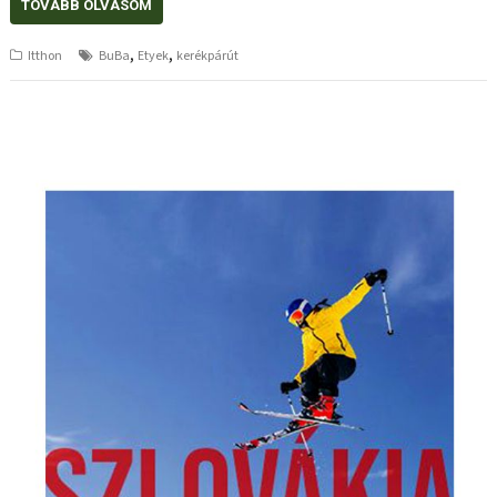
TOVÁBB OLVASOM
,
,
Itthon
BuBa
Etyek
kerékpárút