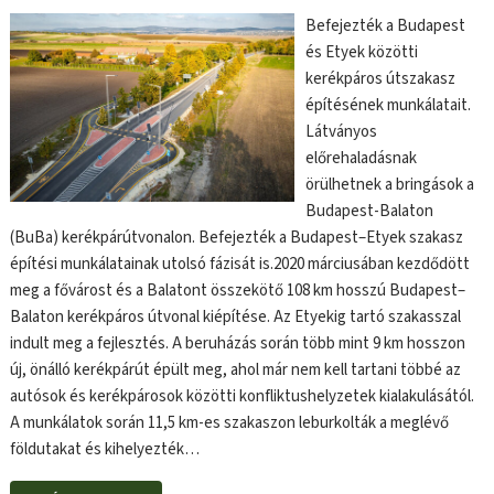
Befejezték a Budapest
és Etyek közötti
kerékpáros útszakasz
építésének munkálatait.
Látványos
előrehaladásnak
örülhetnek a bringások a
Budapest-Balaton
(BuBa) kerékpárútvonalon. Befejezték a Budapest–Etyek szakasz
építési munkálatainak utolsó fázisát is.2020 márciusában kezdődött
meg a fővárost és a Balatont összekötő 108 km hosszú Budapest–
Balaton kerékpáros útvonal kiépítése. Az Etyekig tartó szakasszal
indult meg a fejlesztés. A beruházás során több mint 9 km hosszon
új, önálló kerékpárút épült meg, ahol már nem kell tartani többé az
autósok és kerékpárosok közötti konfliktushelyzetek kialakulásától.
A munkálatok során 11,5 km-es szakaszon leburkolták a meglévő
földutakat és kihelyezték…