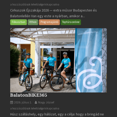
Cirkuszok
a hozzászólások lehetősége kikapcsolva
Cirkuszok Éjszakája 2026 — extra műsor Budapesten és
Éjszakája
Balatonlellén Van egy este a nyárban, amikor a...
2026
bejegyzéshez
Fókuszban
Itthon
Programajánló
Toptúra online
BalatonBIKE365
2026. július 1.
Nagy József
BalatonBIKE365
a hozzászólások lehetősége kikapcsolva
Húsz szálláshely, egy hálózat, egy a célja: hogy a bringád ne
bejegyzéshez