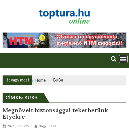
Skip
to
content
Itt vagy most
BuBa
Home
CÍMKE:
BUBA
Megnövelt biztonsággal tekerhetünk
Etyekre
2022. június 25.
Nagy József