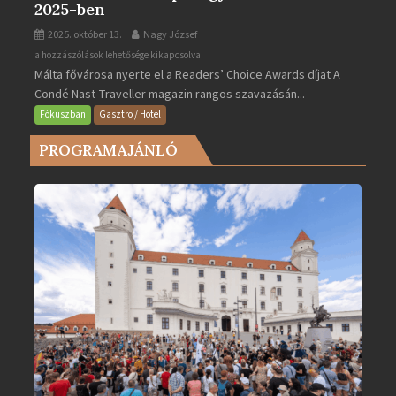
2025-ben
2025. október 13.
Nagy József
Valletta
a hozzászólások lehetősége kikapcsolva
Málta fővárosa nyerte el a Readers’ Choice Awards díjat A
lett
Condé Nast Traveller magazin rangos szavazásán...
Európa
legjobb
Fókuszban
Gasztro / Hotel
városa
PROGRAMAJÁNLÓ
2025-
ben
bejegyzéshez