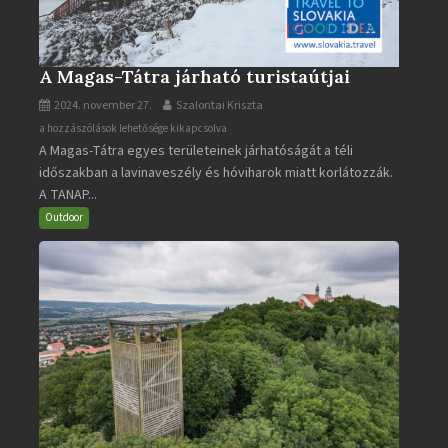
A Magas-Tátra járható turistaútjai
2024. november 27.
Szalontai Kriszta
A
a hozzászólások lehetősége kikapcsolva
A Magas-Tátra egyes területeinek járhatóságát a téli
Magas-
időszakban a lavinaveszély és hóviharok miatt korlátozzák.
Tátra
A TANAP...
járható
turistaútjai
Outdoor
bejegyzéshez