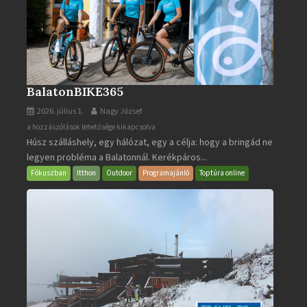
BalatonBIKE365
2026. július 1.
Nagy József
BalatonBIKE365
a hozzászólások lehetősége kikapcsolva
Húsz szálláshely, egy hálózat, egy a célja: hogy a bringád ne
bejegyzéshez
legyen probléma a Balatonnál. Kerékpáros...
Fókuszban
Itthon
Outdoor
Programajánló
Toptúra online