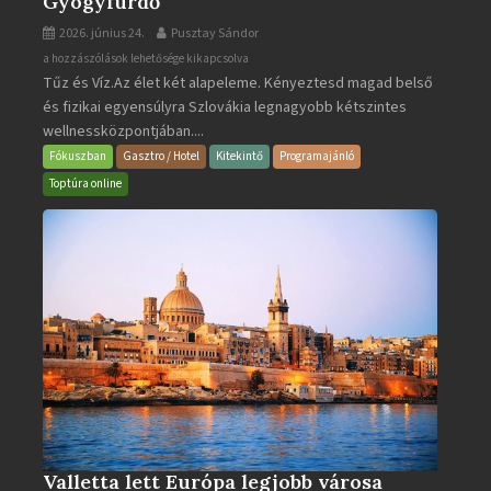
Gyógyfürdő
2026. június 24.
Pusztay Sándor
Aquacity
a hozzászólások lehetősége kikapcsolva
Tűz és Víz.Az élet két alapeleme. Kényeztesd magad belső
Poprad
és fizikai egyensúlyra Szlovákia legnagyobb kétszintes
·
wellnessközpontjában....
Wellness
és
Fókuszban
Gasztro / Hotel
Kitekintő
Programajánló
Gyógyfürdő
Toptúra online
bejegyzéshez
Valletta lett Európa legjobb városa