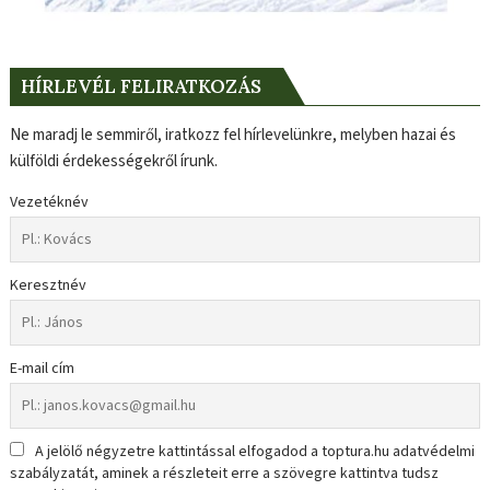
HÍRLEVÉL FELIRATKOZÁS
Ne maradj le semmiről, iratkozz fel hírlevelünkre, melyben hazai és
külföldi érdekességekről írunk.
Vezetéknév
Keresztnév
E-mail cím
A jelölő négyzetre kattintással elfogadod a toptura.hu adatvédelmi
szabályzatát, aminek a részleteit erre a szövegre kattintva tudsz