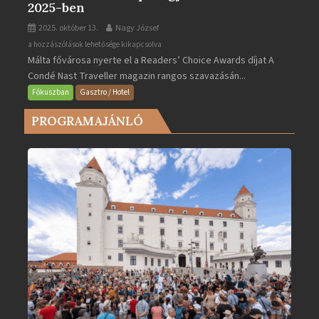
2025-ben
2025. október 13.
Nagy József
Valletta
a hozzászólások lehetősége kikapcsolva
Málta fővárosa nyerte el a Readers’ Choice Awards díjat A
lett
Condé Nast Traveller magazin rangos szavazásán...
Európa
legjobb
Fókuszban
Gasztro / Hotel
városa
PROGRAMAJÁNLÓ
2025-
ben
bejegyzéshez