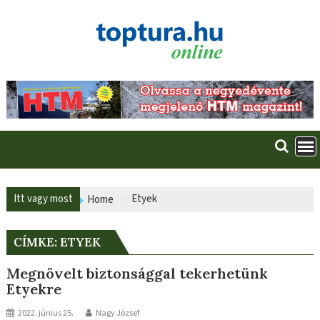
Skip
to
content
Itt vagy most
Etyek
Home
CÍMKE:
ETYEK
Megnövelt biztonsággal tekerhetünk
Etyekre
2022. június 25.
Nagy József