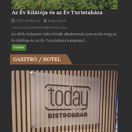
Az Év Kilátója és az Év Turistaháza
2024. október 12.
Nagy József
Az
a hozzászólások lehetősége kikapcsolva
Az Aktív Kalandor idén ötödik alkalommal szervezte meg az
Év
Év Kilátója és az Év Turistaháza kampányt....
Kilátója
és
Outdoor
az
GASZTRO / HOTEL
Év
Turistaháza
bejegyzéshez