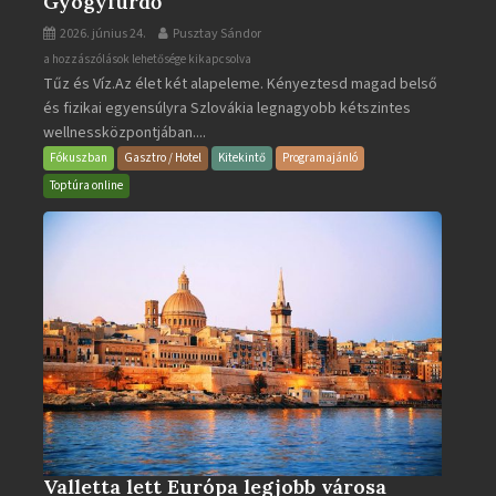
Gyógyfürdő
2026. június 24.
Pusztay Sándor
Aquacity
a hozzászólások lehetősége kikapcsolva
Tűz és Víz.Az élet két alapeleme. Kényeztesd magad belső
Poprad
és fizikai egyensúlyra Szlovákia legnagyobb kétszintes
·
wellnessközpontjában....
Wellness
és
Fókuszban
Gasztro / Hotel
Kitekintő
Programajánló
Gyógyfürdő
Toptúra online
bejegyzéshez
Valletta lett Európa legjobb városa