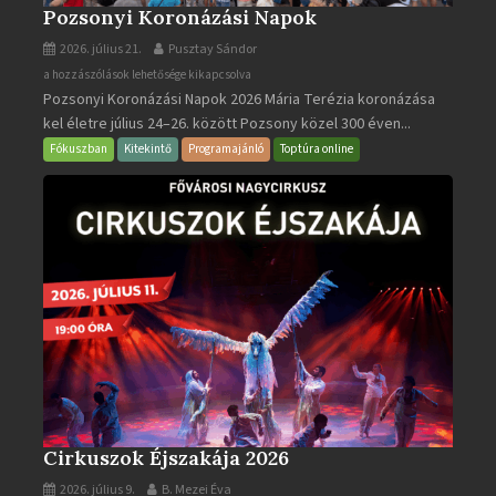
Pozsonyi Koronázási Napok
2026. július 21.
Pusztay Sándor
Pozsonyi
a hozzászólások lehetősége kikapcsolva
Pozsonyi Koronázási Napok 2026 Mária Terézia koronázása
Koronázási
kel életre július 24–26. között Pozsony közel 300 éven...
Napok
bejegyzéshez
Fókuszban
Kitekintő
Programajánló
Toptúra online
Cirkuszok Éjszakája 2026
2026. július 9.
B. Mezei Éva