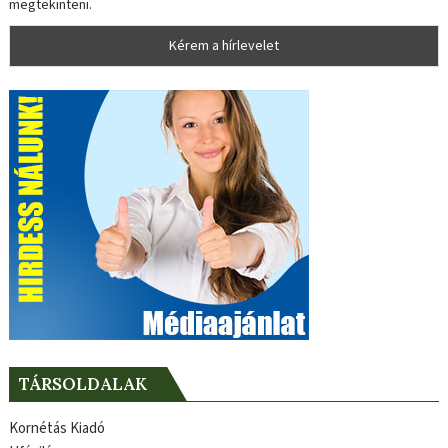
megtekinteni.
TÁRSOLDALAK
Kornétás Kiadó