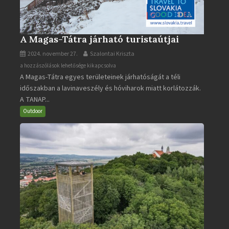
A Magas-Tátra járható turistaútjai
2024. november 27.
Szalontai Kriszta
A
a hozzászólások lehetősége kikapcsolva
A Magas-Tátra egyes területeinek járhatóságát a téli
Magas-
időszakban a lavinaveszély és hóviharok miatt korlátozzák.
Tátra
A TANAP...
járható
turistaútjai
Outdoor
bejegyzéshez