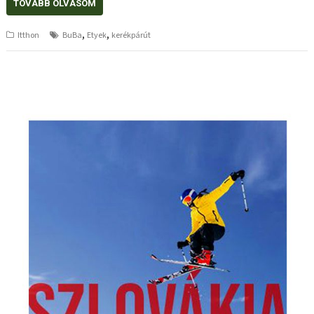
TOVÁBB OLVASOM
,
,
Itthon
BuBa
Etyek
kerékpárút