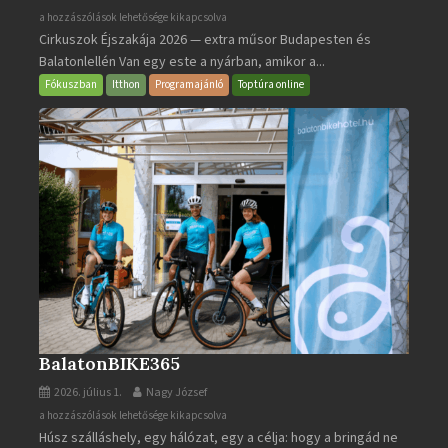
Cirkuszok
a hozzászólások lehetősége kikapcsolva
Cirkuszok Éjszakája 2026 — extra műsor Budapesten és
Éjszakája
Balatonlellén Van egy este a nyárban, amikor a...
2026
bejegyzéshez
Fókuszban
Itthon
Programajánló
Toptúra online
BalatonBIKE365
2026. július 1.
Nagy József
BalatonBIKE365
a hozzászólások lehetősége kikapcsolva
Húsz szálláshely, egy hálózat, egy a célja: hogy a bringád ne
bejegyzéshez