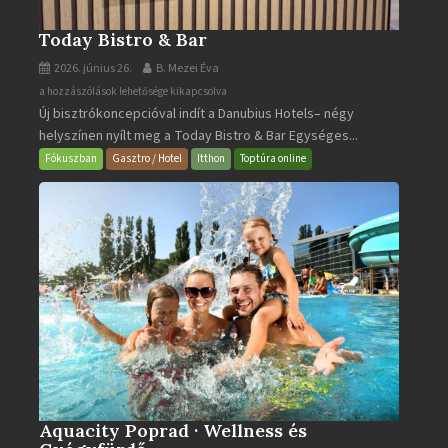
Today Bistro & Bar
2026. június 26.
B. Mezei Éva
Today
a hozzászólások lehetősége kikapcsolva
Új bisztrókoncepcióval indít a Danubius Hotels– négy
Bistro
helyszínen nyílt meg a Today Bistro & Bar Egységes...
&
Bar
Fókuszban
Gasztro / Hotel
Itthon
Toptúra online
bejegyzéshez
Aquacity Poprad · Wellness és