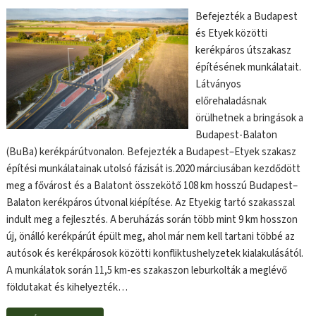
Befejezték a Budapest
és Etyek közötti
kerékpáros útszakasz
építésének munkálatait.
Látványos
előrehaladásnak
örülhetnek a bringások a
Budapest-Balaton
(BuBa) kerékpárútvonalon. Befejezték a Budapest–Etyek szakasz
építési munkálatainak utolsó fázisát is.2020 márciusában kezdődött
meg a fővárost és a Balatont összekötő 108 km hosszú Budapest–
Balaton kerékpáros útvonal kiépítése. Az Etyekig tartó szakasszal
indult meg a fejlesztés. A beruházás során több mint 9 km hosszon
új, önálló kerékpárút épült meg, ahol már nem kell tartani többé az
autósok és kerékpárosok közötti konfliktushelyzetek kialakulásától.
A munkálatok során 11,5 km-es szakaszon leburkolták a meglévő
földutakat és kihelyezték…