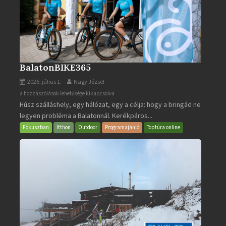
BalatonBIKE365
2026. július 1.
Nagy József
BalatonBIKE365
a hozzászólások lehetősége kikapcsolva
Húsz szálláshely, egy hálózat, egy a célja: hogy a bringád ne
bejegyzéshez
legyen probléma a Balatonnál. Kerékpáros...
Fókuszban
Itthon
Outdoor
Programajánló
Toptúra online