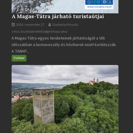
A Magas-Tátra járható turistaútjai
2024. november 27.
Szalontai Kriszta
A
a hozzászólások lehetősége kikapcsolva
A Magas-Tátra egyes területeinek járhatóságát a téli
Magas-
időszakban a lavinaveszély és hóviharok miatt korlátozzák.
Tátra
A TANAP...
járható
turistaútjai
Outdoor
bejegyzéshez