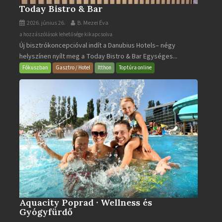
Today Bistro & Bar
2026. június 26.
B. Mezei Éva
Today
a hozzászólások lehetősége kikapcsolva
Új bisztrókoncepcióval indít a Danubius Hotels– négy
Bistro
helyszínen nyílt meg a Today Bistro & Bar Egységes...
&
Bar
Fókuszban
Gasztro / Hotel
Itthon
Toptúra online
bejegyzéshez
Aquacity Poprad · Wellness és
Gyógyfürdő