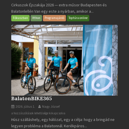
Cirkuszok Éjszakája 2026 — extra műsor Budapesten és
Éjszakája
Balatonlellén Van egy este a nyárban, amikor a...
2026
bejegyzéshez
Fókuszban
Itthon
Programajánló
Toptúra online
BalatonBIKE365
2026. július 1.
Nagy József
BalatonBIKE365
a hozzászólások lehetősége kikapcsolva
Húsz szálláshely, egy hálózat, egy a célja: hogy a bringád ne
bejegyzéshez
legyen probléma a Balatonnál. Kerékpáros...