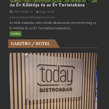
Az Év Kilátója és az Év Turistaháza
2024. október 12.
Nagy József
Az
a hozzászólások lehetősége kikapcsolva
Az Aktív Kalandor idén ötödik alkalommal szervezte meg az
Év
Év Kilátója és az Év Turistaháza kampányt....
Kilátója
és
Outdoor
az
GASZTRO / HOTEL
Év
Turistaháza
bejegyzéshez