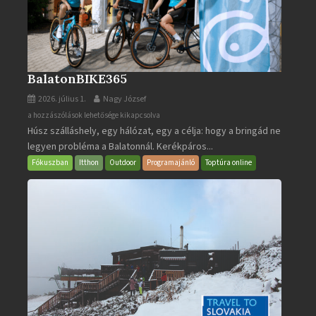
BalatonBIKE365
2026. július 1.
Nagy József
BalatonBIKE365
a hozzászólások lehetősége kikapcsolva
Húsz szálláshely, egy hálózat, egy a célja: hogy a bringád ne
bejegyzéshez
legyen probléma a Balatonnál. Kerékpáros...
Fókuszban
Itthon
Outdoor
Programajánló
Toptúra online