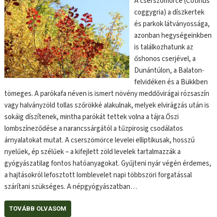
A cserszömörce (Cotinus
coggygria) a díszkertek
és parkok látványossága,
azonban hegységeinkben
is találkozhatunk az
őshonos cserjével, a
Dunántúlon, a Balaton-
felvidéken és a Bükkben
tömeges. A parókafa néven is ismert növény meddővirágai rózsaszín
vagy halványzöld tollas szőrökké alakulnak, melyek elvirágzás után is
sokáig díszítenek, mintha parókát tettek volna a tájra.Őszi
lombszíneződése a narancssárgától a tűzpirosig csodálatos
árnyalatokat mutat. A cserszömörce levelei elliptikusak, hosszú
nyelűek, ép szélűek – a kifejlett zöld levelek tartalmazzák a
gyógyászatilag fontos hatóanyagokat. Gyűjteni nyár végén érdemes,
a hajtásokról lefosztott lomblevelet napi többszöri forgatással
szárítani szükséges. A népgyógyászatban…
TOVÁBB OLVASOM