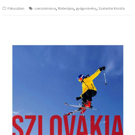
,
,
,
Fókuszban
cserszömörce
fitoterápia
gyógynövény
Szalontai Kriszta