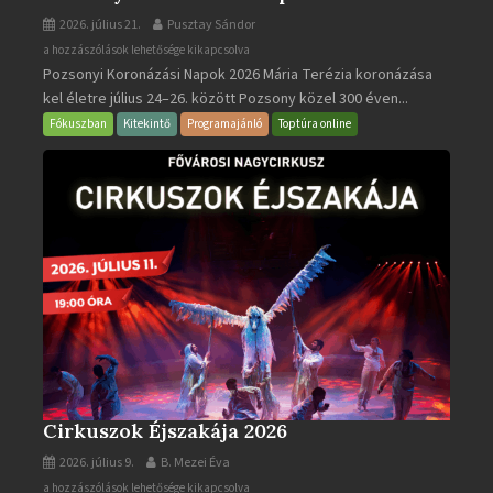
2026. július 21.
Pusztay Sándor
Pozsonyi
a hozzászólások lehetősége kikapcsolva
Pozsonyi Koronázási Napok 2026 Mária Terézia koronázása
Koronázási
kel életre július 24–26. között Pozsony közel 300 éven...
Napok
bejegyzéshez
Fókuszban
Kitekintő
Programajánló
Toptúra online
Cirkuszok Éjszakája 2026
2026. július 9.
B. Mezei Éva
Cirkuszok
a hozzászólások lehetősége kikapcsolva