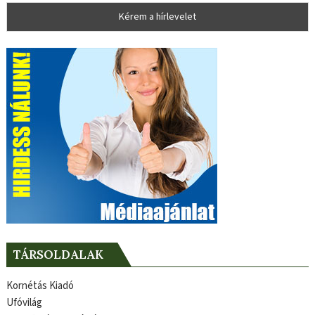
TÁRSOLDALAK
Kornétás Kiadó
Ufóvilág