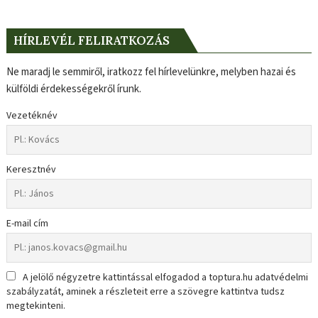
HÍRLEVÉL FELIRATKOZÁS
Ne maradj le semmiről, iratkozz fel hírlevelünkre, melyben hazai és
külföldi érdekességekről írunk.
Vezetéknév
Keresztnév
E-mail cím
A jelölő négyzetre kattintással elfogadod a toptura.hu adatvédelmi
szabályzatát, aminek a részleteit erre a szövegre kattintva tudsz
megtekinteni.