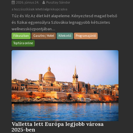
2026. június 24.
Pusztay Sándor
Aquacity
a hozzászólások lehetősége kikapcsolva
Tűz és Víz.Az élet két alapeleme. Kényeztesd magad belső
Poprad
és fizikai egyensúlyra Szlovákia legnagyobb kétszintes
·
wellnessközpontjában....
Wellness
és
Fókuszban
Gasztro / Hotel
Kitekintő
Programajánló
Gyógyfürdő
Toptúra online
bejegyzéshez
Valletta lett Európa legjobb városa
2025-ben