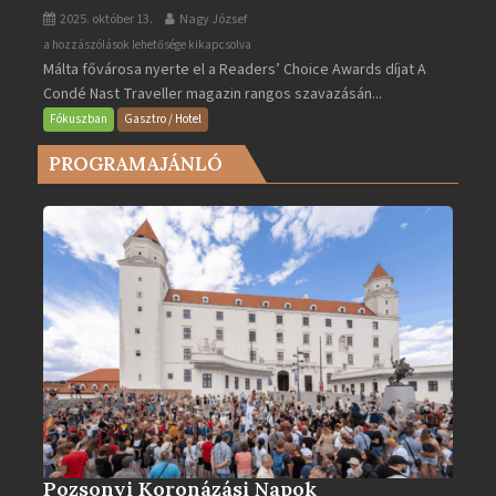
2025. október 13.
Nagy József
Valletta
a hozzászólások lehetősége kikapcsolva
Málta fővárosa nyerte el a Readers’ Choice Awards díjat A
lett
Condé Nast Traveller magazin rangos szavazásán...
Európa
legjobb
Fókuszban
Gasztro / Hotel
városa
PROGRAMAJÁNLÓ
2025-
ben
bejegyzéshez
Pozsonyi Koronázási Napok