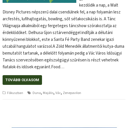
kezdődik a nap, a Walt
Disney Pictures népszerű dalai csendülnek fel, a nap folyamán lesz
arcfestés, lufihajtogatás, bowling, sőt sétakocsikázás is. A Tánc
Világnapja alkalmából egy fergeteges táncshow szórakoztatja az
érdeklődőket. Delhusa Gjon sztárvendéggel indítják a délutáni
könnyűzenei blokkot, este a Santa Fé Party Band zenekar igazi
utcabál hangulatot varázsol.A Zöld Menedék állatmentői kutya-duma
bemutatót tartanak, a délelőtt folyamán pedig a Vác Város Idősügyi
Tanács szervezésében egészségügyi szűrésen is részt vehetnek
fiatalok és idősek egyaránt.Food…
TOVÁBB OLVASOM
,
,
,
Fókuszban
Duna
Majális
Vác
Zenepavilon