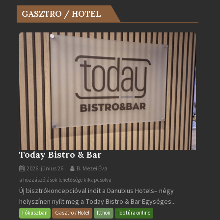
az
GASZTRO / HOTEL
Év
Turistaháza
bejegyzéshez
Today Bistro & Bar
2026. június 26.
B. Mezei Éva
Today
a hozzászólások lehetősége kikapcsolva
Új bisztrókoncepcióval indít a Danubius Hotels– négy
Bistro
helyszínen nyílt meg a Today Bistro & Bar Egységes...
&
Bar
Fókuszban
Gasztro / Hotel
Itthon
Toptúra online