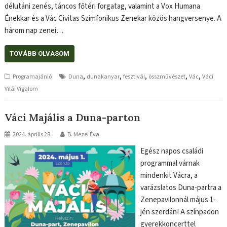
délutáni zenés, táncos főtéri forgatag, valamint a Vox Humana
Énekkar és a Vác Civitas Szimfonikus Zenekar közös hangversenye. A
három nap zenei…
TOVÁBB OLVASOM
,
,
,
,
,
Programajánló
Duna
dunakanyar
fesztivál
összművészet
Vác
Váci
Vilái Vigalom
Váci Majális a Duna-parton
2024. április 28.
B. Mezei Éva
Egész napos családi
programmal várnak
mindenkit Vácra, a
varázslatos Duna-partra a
Zenepavilonnál május 1-
jén szerdán! A színpadon
gyerekkoncerttel