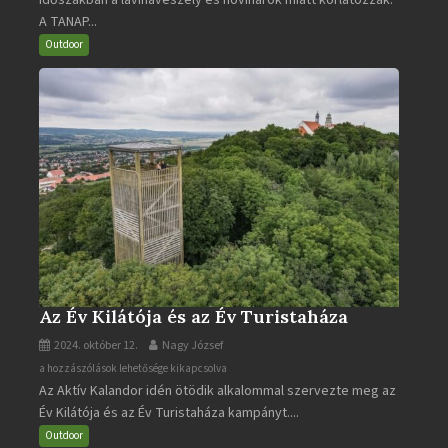
A TANAP...
járható
turistaútjai
Outdoor
bejegyzéshez
Az Év Kilátója és az Év Turistaháza
2024. október 12.
Nagy József
Az
a hozzászólások lehetősége kikapcsolva
Az Aktív Kalandor idén ötödik alkalommal szervezte meg az
Év
Év Kilátója és az Év Turistaháza kampányt....
Kilátója
és
Outdoor