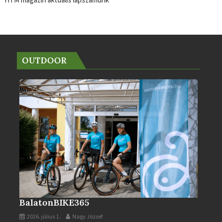
HTM magazin aktuális lapszámunk
OUTDOOR
BalatonBIKE365
2026. július 1.
Nagy József