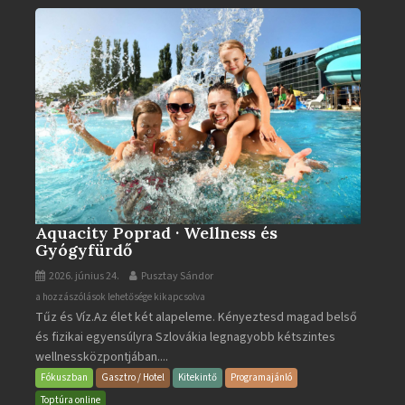
bejegyzéshez
Aquacity Poprad · Wellness és
Gyógyfürdő
2026. június 24.
Pusztay Sándor
Aquacity
a hozzászólások lehetősége kikapcsolva
Tűz és Víz.Az élet két alapeleme. Kényeztesd magad belső
Poprad
és fizikai egyensúlyra Szlovákia legnagyobb kétszintes
·
wellnessközpontjában....
Wellness
és
Fókuszban
Gasztro / Hotel
Kitekintő
Programajánló
Gyógyfürdő
Toptúra online