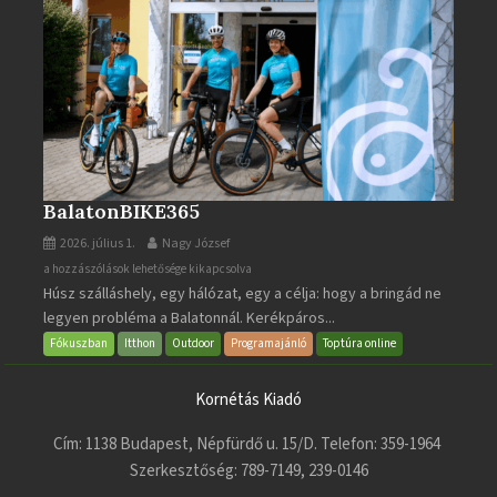
BalatonBIKE365
2026. július 1.
Nagy József
BalatonBIKE365
a hozzászólások lehetősége kikapcsolva
Húsz szálláshely, egy hálózat, egy a célja: hogy a bringád ne
bejegyzéshez
legyen probléma a Balatonnál. Kerékpáros...
Fókuszban
Itthon
Outdoor
Programajánló
Toptúra online
Kornétás Kiadó
Cím: 1138 Budapest, Népfürdő u. 15/D. Telefon: 359-1964
Szerkesztőség: 789-7149, 239-0146