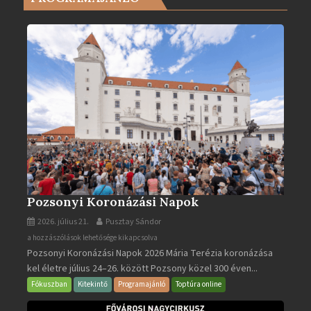
ben
bejegyzéshez
Pozsonyi Koronázási Napok
2026. július 21.
Pusztay Sándor
Pozsonyi
a hozzászólások lehetősége kikapcsolva
Pozsonyi Koronázási Napok 2026 Mária Terézia koronázása
Koronázási
kel életre július 24–26. között Pozsony közel 300 éven...
Napok
bejegyzéshez
Fókuszban
Kitekintő
Programajánló
Toptúra online