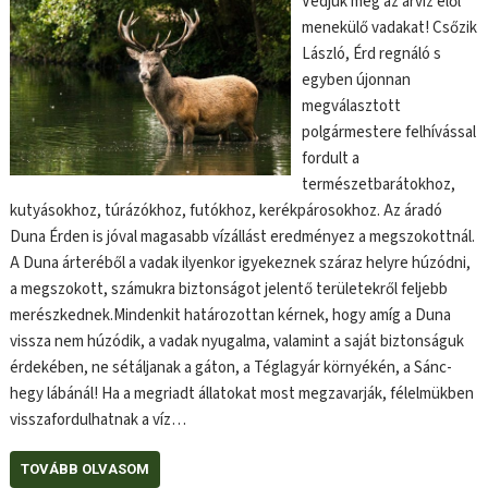
Védjük meg az árvíz elől
menekülő vadakat! Csőzik
László, Érd regnáló s
egyben újonnan
megválasztott
polgármestere felhívással
fordult a
természetbarátokhoz,
kutyásokhoz, túrázókhoz, futókhoz, kerékpárosokhoz. Az áradó
Duna Érden is jóval magasabb vízállást eredményez a megszokottnál.
A Duna árteréből a vadak ilyenkor igyekeznek száraz helyre húzódni,
a megszokott, számukra biztonságot jelentő területekről feljebb
merészkednek.Mindenkit határozottan kérnek, hogy amíg a Duna
vissza nem húzódik, a vadak nyugalma, valamint a saját biztonságuk
érdekében, ne sétáljanak a gáton, a Téglagyár környékén, a Sánc-
hegy lábánál! Ha a megriadt állatokat most megzavarják, félelmükben
visszafordulhatnak a víz…
TOVÁBB OLVASOM