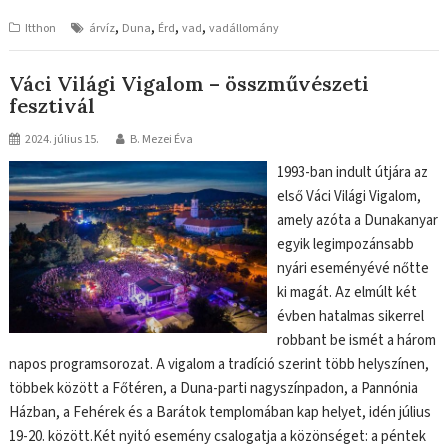
,
,
,
,
Itthon
árvíz
Duna
Érd
vad
vadállomány
Váci Világi Vigalom – összművészeti
fesztivál
2024. július 15.
B. Mezei Éva
1993-ban indult útjára az
első Váci Világi Vigalom,
amely azóta a Dunakanyar
egyik legimpozánsabb
nyári eseményévé nőtte
ki magát. Az elmúlt két
évben hatalmas sikerrel
robbant be ismét a három
napos programsorozat. A vigalom a tradíció szerint több helyszínen,
többek között a Főtéren, a Duna-parti nagyszínpadon, a Pannónia
Házban, a Fehérek és a Barátok templomában kap helyet, idén július
19-20. között.Két nyitó esemény csalogatja a közönséget: a péntek