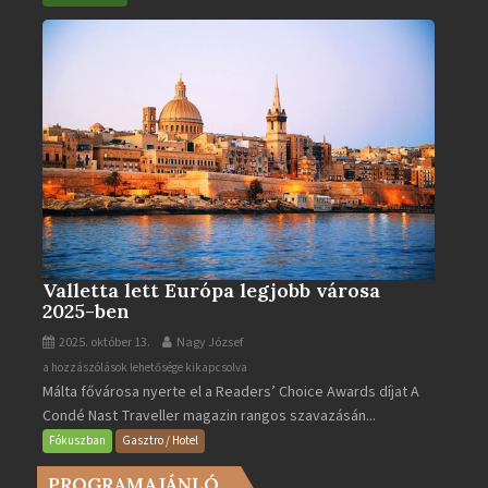
bejegyzéshez
Valletta lett Európa legjobb városa
2025-ben
2025. október 13.
Nagy József
Valletta
a hozzászólások lehetősége kikapcsolva
Málta fővárosa nyerte el a Readers’ Choice Awards díjat A
lett
Condé Nast Traveller magazin rangos szavazásán...
Európa
legjobb
Fókuszban
Gasztro / Hotel
városa
PROGRAMAJÁNLÓ
2025-