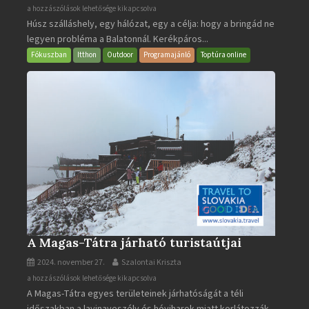
BalatonBIKE365
a hozzászólások lehetősége kikapcsolva
Húsz szálláshely, egy hálózat, egy a célja: hogy a bringád ne
bejegyzéshez
legyen probléma a Balatonnál. Kerékpáros...
Fókuszban
Itthon
Outdoor
Programajánló
Toptúra online
A Magas-Tátra járható turistaútjai
2024. november 27.
Szalontai Kriszta
A
a hozzászólások lehetősége kikapcsolva
A Magas-Tátra egyes területeinek járhatóságát a téli
Magas-
időszakban a lavinaveszély és hóviharok miatt korlátozzák.
Tátra