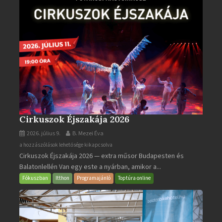
Cirkuszok Éjszakája 2026
2026. július 9.
B. Mezei Éva
Cirkuszok
a hozzászólások lehetősége kikapcsolva
Cirkuszok Éjszakája 2026 — extra műsor Budapesten és
Éjszakája
Balatonlellén Van egy este a nyárban, amikor a...
2026
bejegyzéshez
Fókuszban
Itthon
Programajánló
Toptúra online