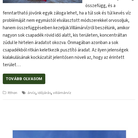
összefügg, és a
fenntartható jövőnk egyik záloga lehet, ha a túl sok és túl kevés víz
problémáját nem egymástól elválasztott módszerekkel orvosoljuk,
hanem összefüggéseiben kezeljük.Villámárvízről beszélünk, amikor
nagyon sok csapadék rövid idő alatt, kis területen, koncentráltan
zúdul le hirtelen áradatot okozva. Önmagában azonban a sok
csapadékból ritkán keletkezik pusztító áradat. Az ilyen jelenségek
kialakulásának kockázatát jelentősen növeli az, hogy az érintett
terület…
TOVÁBB OLVASOM
,
,
Itthon
árvíz
időjárás
villámárvíz