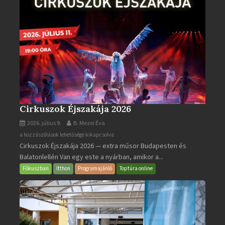
Cirkuszok Éjszakája 2026
2026. július 9.
B. Mezei Éva
Cirkuszok
a hozzászólások lehetősége kikapcsolva
Cirkuszok Éjszakája 2026 — extra műsor Budapesten és
Éjszakája
Balatonlellén Van egy este a nyárban, amikor a...
2026
bejegyzéshez
Fókuszban
Itthon
Programajánló
Toptúra online