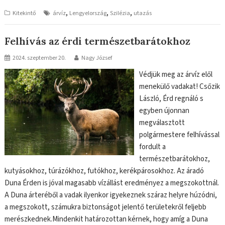
,
,
,
Kitekintő
árvíz
Lengyelország
Szilézia
utazás
Felhívás az érdi természetbarátokhoz
2024. szeptember 20.
Nagy József
Védjük meg az árvíz elől
menekülő vadakat! Csőzik
László, Érd regnáló s
egyben újonnan
megválasztott
polgármestere felhívással
fordult a
természetbarátokhoz,
kutyásokhoz, túrázókhoz, futókhoz, kerékpárosokhoz. Az áradó
Duna Érden is jóval magasabb vízállást eredményez a megszokottnál.
A Duna árteréből a vadak ilyenkor igyekeznek száraz helyre húzódni,
a megszokott, számukra biztonságot jelentő területekről feljebb
merészkednek.Mindenkit határozottan kérnek, hogy amíg a Duna