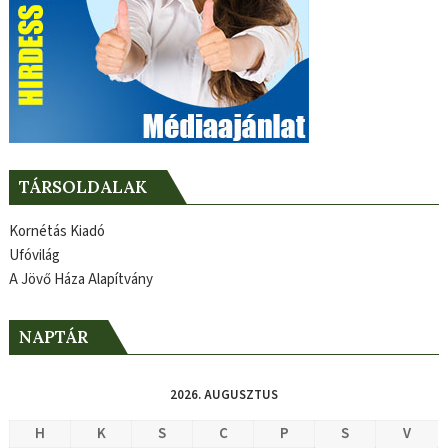
TÁRSOLDALAK
Kornétás Kiadó
Ufóvilág
A Jövő Háza Alapítvány
NAPTÁR
2026. AUGUSZTUS
H
K
S
C
P
S
V