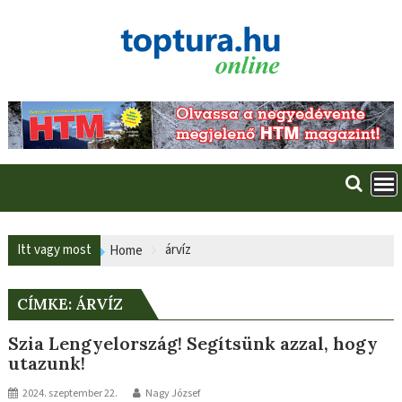
Skip
to
content
Itt vagy most
árvíz
Home
CÍMKE:
ÁRVÍZ
Szia Lengyelország! Segítsünk azzal, hogy
utazunk!
2024. szeptember 22.
Nagy József