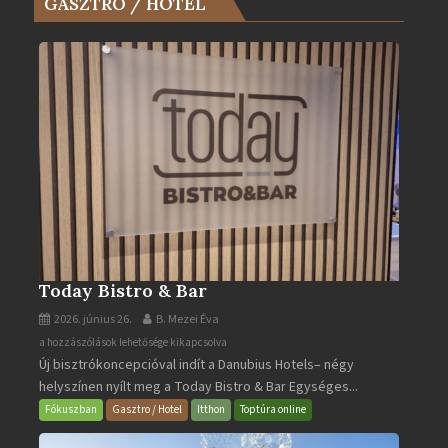
GASZTRO / HOTEL
Év
Turistaháza
bejegyzéshez
Today Bistro & Bar
2026. június 26.
B. Mezei Éva
Today
a hozzászólások lehetősége kikapcsolva
Új bisztrókoncepcióval indít a Danubius Hotels– négy
Bistro
helyszínen nyílt meg a Today Bistro & Bar Egységes...
&
Bar
Fókuszban
Gasztro / Hotel
Itthon
Toptúra online
bejegyzéshez