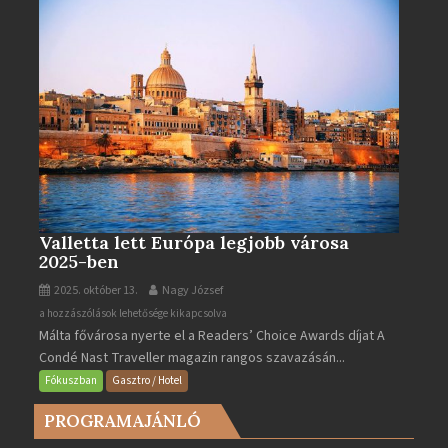
Valletta lett Európa legjobb városa
2025-ben
2025. október 13.
Nagy József
Valletta
a hozzászólások lehetősége kikapcsolva
Málta fővárosa nyerte el a Readers’ Choice Awards díjat A
lett
Condé Nast Traveller magazin rangos szavazásán...
Európa
legjobb
Fókuszban
Gasztro / Hotel
városa
PROGRAMAJÁNLÓ
2025-
ben