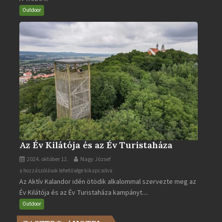
turistaútjai
Outdoor
bejegyzéshez
Az Év Kilátója és az Év Turistaháza
2024. október 12.
Nagy József
Az
a hozzászólások lehetősége kikapcsolva
Az Aktív Kalandor idén ötödik alkalommal szervezte meg az
Év
Év Kilátója és az Év Turistaháza kampányt....
Kilátója
és
Outdoor
az