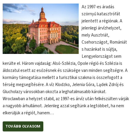
Az 1997-es áradás
szörnyű katasztrófát
jelentett a régiónak. A
jelenlegi árvízhelyzet,
mely Ausztriát,
Csehországot, Romániát
s hazánkat is sújtja,
Lengyelországot sem
kerülte el. Három vajdaság: Alsó-Szilézia, Opole régió és Szilézia is
áldozatul esett az esőzésnek és szüksége van minden segítségre. A
kormány támogatása mellett a turisztikai szakma is összefogott a
térség megsegítésére. A víz Klodzko, Jelenia Góra, Lądek Zdrój és
Glucholazy városokban okozta a leghatalmasabb károkat.
Wroclawban a helyzet stabil, az 1997-es árvíz után felkészülten várják
a nagyobb árhullámot. Jelenleg azzal segítünk a legtöbbet, ha nem
elkerüljük a régiót, hanem…
TOVÁBB OLVASOM