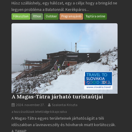
Húsz szálláshely, egy hálózat, egy a célja: hogy a bringád ne
bejegyzéshez
legyen probléma a Balatonnál. Kerékpáros...
Fókuszban
Itthon
Outdoor
Programajánló
Toptúra online
A Magas-Tátra járható turistaútjai
2024. november 27.
Szalontai Kriszta
A
a hozzászólások lehetősége kikapcsolva
A Magas-Tátra egyes területeinek járhatóságát a téli
Magas-
időszakban a lavinaveszély és hóviharok miatt korlátozzák.
Tátra
A TANAP...
járható