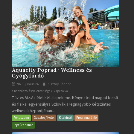
Aquacity Poprad · Wellness és
Gyógyfürdő
2026. június 24.
Pusztay Sándor
Aquacity
a hozzászólások lehetősége kikapcsolva
Tűz és Víz.Az élet két alapeleme. Kényeztesd magad belső
Poprad
és fizikai egyensúlyra Szlovákia legnagyobb kétszintes
·
wellnessközpontjában....
Wellness
és
Fókuszban
Gasztro / Hotel
Kitekintő
Programajánló
Gyógyfürdő
Toptúra online
bejegyzéshez