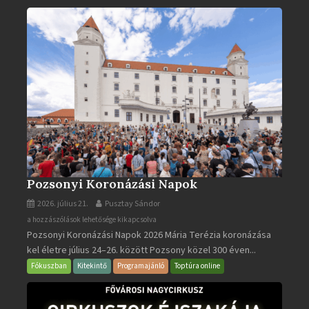
bejegyzéshez
Pozsonyi Koronázási Napok
2026. július 21.
Pusztay Sándor
Pozsonyi
a hozzászólások lehetősége kikapcsolva
Pozsonyi Koronázási Napok 2026 Mária Terézia koronázása
Koronázási
kel életre július 24–26. között Pozsony közel 300 éven...
Napok
bejegyzéshez
Fókuszban
Kitekintő
Programajánló
Toptúra online