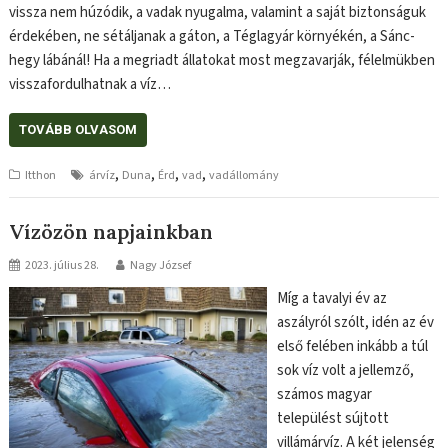
vissza nem húzódik, a vadak nyugalma, valamint a saját biztonságuk
érdekében, ne sétáljanak a gáton, a Téglagyár környékén, a Sánc-
hegy lábánál! Ha a megriadt állatokat most megzavarják, félelmükben
visszafordulhatnak a víz…
TOVÁBB OLVASOM
,
,
,
,
Itthon
árvíz
Duna
Érd
vad
vadállomány
Vízözön napjainkban
2023. július 28.
Nagy József
Míg a tavalyi év az
aszályról szólt, idén az év
első felében inkább a túl
sok víz volt a jellemző,
számos magyar
települést sújtott
villámárvíz. A két jelenség