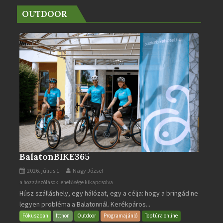
OUTDOOR
BalatonBIKE365
2026. július 1.
Nagy József
BalatonBIKE365
a hozzászólások lehetősége kikapcsolva
Húsz szálláshely, egy hálózat, egy a célja: hogy a bringád ne
bejegyzéshez
legyen probléma a Balatonnál. Kerékpáros...
Fókuszban
Itthon
Outdoor
Programajánló
Toptúra online