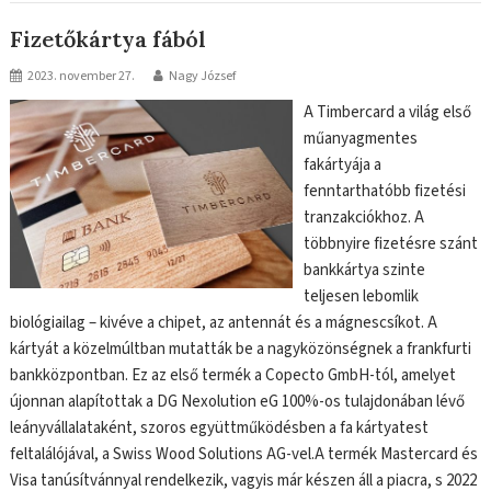
Fizetőkártya fából
2023. november 27.
Nagy József
A Timbercard a világ első
műanyagmentes
fakártyája a
fenntarthatóbb fizetési
tranzakciókhoz. A
többnyire fizetésre szánt
bankkártya szinte
teljesen lebomlik
biológiailag – kivéve a chipet, az antennát és a mágnescsíkot. A
kártyát a közelmúltban mutatták be a nagyközönségnek a frankfurti
bankközpontban. Ez az első termék a Copecto GmbH-tól, amelyet
újonnan alapítottak a DG Nexolution eG 100%-os tulajdonában lévő
leányvállalataként, szoros együttműködésben a fa kártyatest
feltalálójával, a Swiss Wood Solutions AG-vel.A termék Mastercard és
Visa tanúsítvánnyal rendelkezik, vagyis már készen áll a piacra, s 2022