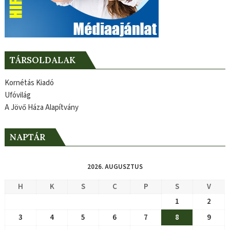
TÁRSOLDALAK
Kornétás Kiadó
Ufóvilág
A Jövő Háza Alapítvány
NAPTÁR
2026. AUGUSZTUS
H
K
S
C
P
S
V
1
2
3
4
5
6
7
8
9