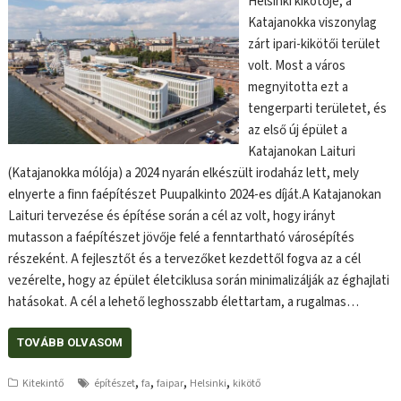
Helsinki kikötője, a
Katajanokka viszonylag
zárt ipari-kikötői terület
volt. Most a város
megnyitotta ezt a
tengerparti területet, és
az első új épület a
Katajanokan Laituri
(Katajanokka mólója) a 2024 nyarán elkészült irodaház lett, mely
elnyerte a finn faépítészet Puupalkinto 2024-es díját.A Katajanokan
Laituri tervezése és építése során a cél az volt, hogy irányt
mutasson a faépítészet jövője felé a fenntartható városépítés
részeként. A fejlesztőt és a tervezőket kezdettől fogva az a cél
vezérelte, hogy az épület életciklusa során minimalizálják az éghajlati
hatásokat. A cél a lehető leghosszabb élettartam, a rugalmas…
TOVÁBB OLVASOM
,
,
,
,
Kitekintő
építészet
fa
faipar
Helsinki
kikötő