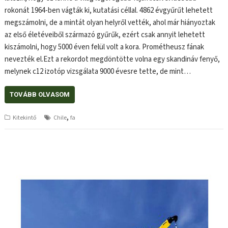
rokonát 1964-ben vágták ki, kutatási céllal. 4862 évgyűrűt lehetett
megszámolni, de a mintát olyan helyről vették, ahol már hiányoztak
az első életéveiből származó gyűrűk, ezért csak annyit lehetett
kiszámolni, hogy 5000 éven felül volt a kora. Prométheusz fának
nevezték el.Ezt a rekordot megdöntötte volna egy skandináv fenyő,
melynek c12 izotóp vizsgálata 9000 évesre tette, de mint…
TOVÁBB OLVASOM
,
Kitekintő
Chile
fa