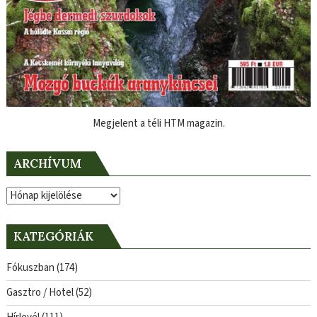
Megjelent a téli HTM magazin.
ARCHÍVUM
Archívum
KATEGÓRIÁK
Fókuszban
(174)
Gasztro / Hotel
(52)