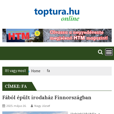
Skip
to
content
Itt vagy most
fa
Home
CÍMKE:
FA
Fából épült irodaház Finnországban
2025. május 16.
Nagy József