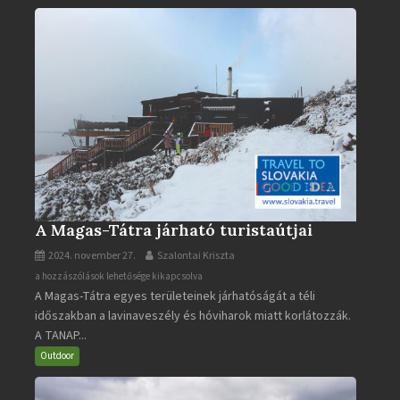
A Magas-Tátra járható turistaútjai
2024. november 27.
Szalontai Kriszta
A
a hozzászólások lehetősége kikapcsolva
A Magas-Tátra egyes területeinek járhatóságát a téli
Magas-
időszakban a lavinaveszély és hóviharok miatt korlátozzák.
Tátra
A TANAP...
járható
turistaútjai
Outdoor
bejegyzéshez