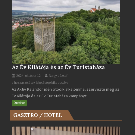
Az Év Kilátója és az Év Turistaháza
2024. október 12.
Nagy József
Az
a hozzászólások lehetősége kikapcsolva
Az Aktív Kalandor idén ötödik alkalommal szervezte meg az
Év
Év Kilátója és az Év Turistaháza kampányt....
Kilátója
és
Outdoor
az
GASZTRO / HOTEL
Év
Turistaháza
bejegyzéshez