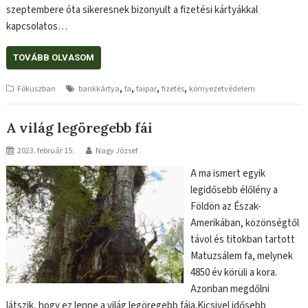
szeptembere óta sikeresnek bizonyult a fizetési kártyákkal
kapcsolatos…
TOVÁBB OLVASOM
,
,
,
,
Fókuszban
bankkártya
fa
faipar
fizetés
környezetvédelem
A világ legöregebb fái
2023. február 15.
Nagy József
A ma ismert egyik
legidősebb élőlény a
Földön az Észak-
Amerikában, közönségtől
távol és titokban tartott
Matuzsálem fa, melynek
4850 év körüli a kora.
Azonban megdőlni
látszik, hogy ez lenne a világ legöregebb fája.Kicsivel idősebb