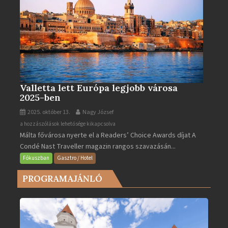
Valletta lett Európa legjobb városa
2025-ben
2025. október 13.
Nagy József
Valletta
a hozzászólások lehetősége kikapcsolva
Málta fővárosa nyerte el a Readers’ Choice Awards díjat A
lett
Condé Nast Traveller magazin rangos szavazásán...
Európa
legjobb
Fókuszban
Gasztro / Hotel
városa
PROGRAMAJÁNLÓ
2025-
ben
bejegyzéshez