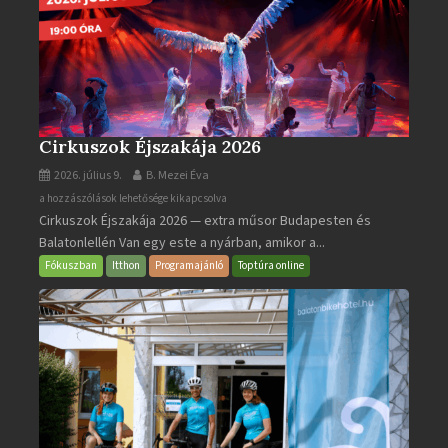
Cirkuszok Éjszakája 2026
2026. július 9.
B. Mezei Éva
Cirkuszok
a hozzászólások lehetősége kikapcsolva
Cirkuszok Éjszakája 2026 — extra műsor Budapesten és
Éjszakája
Balatonlellén Van egy este a nyárban, amikor a...
2026
bejegyzéshez
Fókuszban
Itthon
Programajánló
Toptúra online