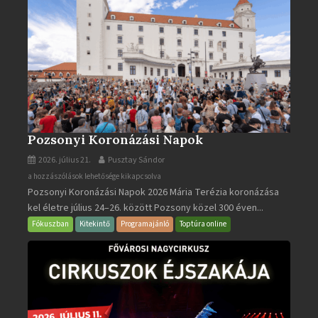
Pozsonyi Koronázási Napok
2026. július 21.
Pusztay Sándor
Pozsonyi
a hozzászólások lehetősége kikapcsolva
Pozsonyi Koronázási Napok 2026 Mária Terézia koronázása
Koronázási
kel életre július 24–26. között Pozsony közel 300 éven...
Napok
bejegyzéshez
Fókuszban
Kitekintő
Programajánló
Toptúra online