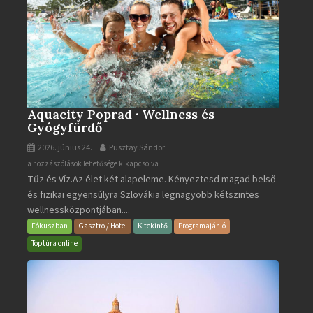
Aquacity Poprad · Wellness és
Gyógyfürdő
2026. június 24.
Pusztay Sándor
Aquacity
a hozzászólások lehetősége kikapcsolva
Tűz és Víz.Az élet két alapeleme. Kényeztesd magad belső
Poprad
és fizikai egyensúlyra Szlovákia legnagyobb kétszintes
·
wellnessközpontjában....
Wellness
és
Fókuszban
Gasztro / Hotel
Kitekintő
Programajánló
Gyógyfürdő
Toptúra online
bejegyzéshez