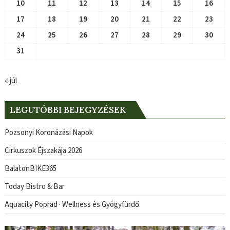
10
11
12
13
14
15
16
17
18
19
20
21
22
23
24
25
26
27
28
29
30
31
« júl
LEGUTÓBBI BEJEGYZÉSEK
Pozsonyi Koronázási Napok
Cirkuszok Éjszakája 2026
BalatonBIKE365
Today Bistro & Bar
Aquacity Poprad · Wellness és Gyógyfürdő