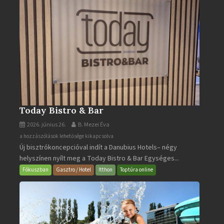
Today Bistro & Bar
2026. június 26.
B. Mezei Éva
Today
a hozzászólások lehetősége kikapcsolva
Új bisztrókoncepcióval indít a Danubius Hotels– négy
Bistro
helyszínen nyílt meg a Today Bistro & Bar Egységes...
&
Bar
Fókuszban
Gasztro / Hotel
Itthon
Toptúra online
bejegyzéshez