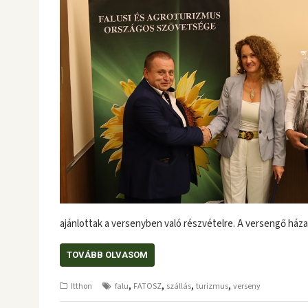
ajánlottak a versenyben való részvételre. A versengő ház
TOVÁBB OLVASOM
,
,
,
,
Itthon
falu
FATOSZ
szállás
turizmus
verseny