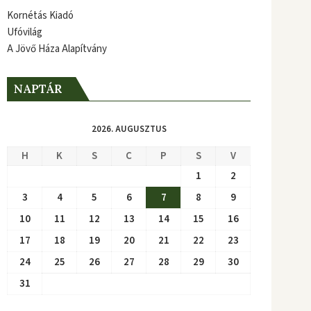
Kornétás Kiadó
Ufóvilág
A Jövő Háza Alapítvány
NAPTÁR
2026. AUGUSZTUS
H
K
S
C
P
S
V
1
2
3
4
5
6
7
8
9
10
11
12
13
14
15
16
17
18
19
20
21
22
23
24
25
26
27
28
29
30
31