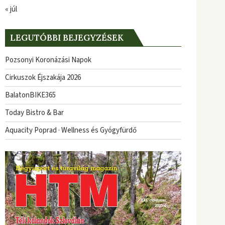
« júl
LEGUTÓBBI BEJEGYZÉSEK
Pozsonyi Koronázási Napok
Cirkuszok Éjszakája 2026
BalatonBIKE365
Today Bistro & Bar
Aquacity Poprad · Wellness és Gyógyfürdő