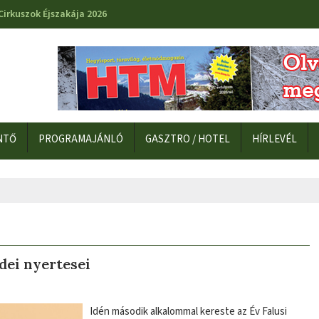
Cirkuszok Éjszakája 2026
NTŐ
PROGRAMAJÁNLÓ
GASZTRO / HOTEL
HÍRLEVÉL
idei nyertesei
Idén második alkalommal kereste az Év Falusi