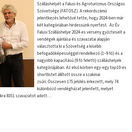
Szálláshelyét a Falusi és Agroturizmus Országos
Szövetsége (FATOSZ). A rekordszámú
jelentkezés lehetővé tette, hogy 2024-ben már
két kategóriában hirdessünk nyertest. Az Év
Falusi Szálláshelye 2024-es verseny győzteseit a
vendégek ajánlása és szavazatai alapján
választotta ki a Szövetség a kisebb
befogadóképességgel rendelkező (1–9 fő) és a
nagyobb kapacitású (9 fő feletti) szálláshelyek
kategóriájában. Az első körben egy-egy top10-es
shortlistet állított össze a szakmai
zsűri. Összesen 175 jelölés érkezett, mely 74
különböző vendégházat jelentett, melyet
akra 8351 szavazatot adott…