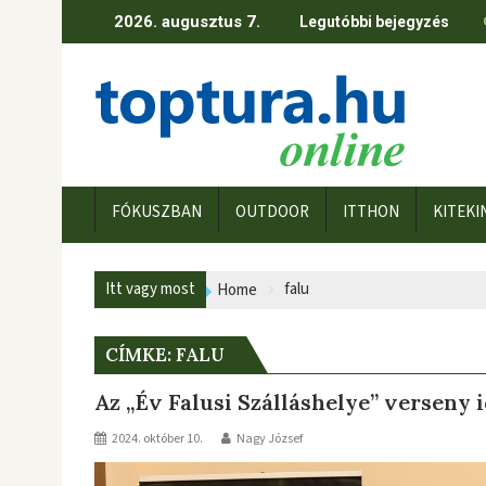
Skip
2026. augusztus 7.
Legutóbbi bejegyzés
to
content
FÓKUSZBAN
OUTDOOR
ITTHON
KITEKI
Itt vagy most
falu
Home
CÍMKE:
FALU
Az „Év Falusi Szálláshelye” verseny 
2024. október 10.
Nagy József