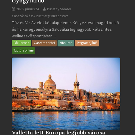
Gyógyfürdő
2026. június 24.
Pusztay Sándor
Aquacity
a hozzászólások lehetősége kikapcsolva
Tűz és Víz.Az élet két alapeleme. Kényeztesd magad belső
Poprad
és fizikai egyensúlyra Szlovákia legnagyobb kétszintes
·
wellnessközpontjában....
Wellness
és
Fókuszban
Gasztro / Hotel
Kitekintő
Programajánló
Gyógyfürdő
Toptúra online
bejegyzéshez
Valletta lett Európa legjobb városa