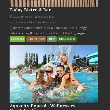
Today Bistro & Bar
2026. június 26.
B. Mezei Éva
Today
a hozzászólások lehetősége kikapcsolva
Új bisztrókoncepcióval indít a Danubius Hotels– négy
Bistro
helyszínen nyílt meg a Today Bistro & Bar Egységes...
&
Bar
Fókuszban
Gasztro / Hotel
Itthon
Toptúra online
bejegyzéshez
Aquacity Poprad · Wellness és