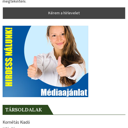
megtekinteni.
TÁRSOLDALAK
Kornétás Kiadó