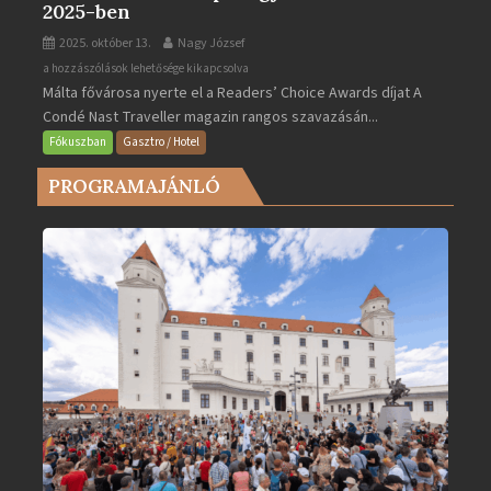
2025-ben
2025. október 13.
Nagy József
Valletta
a hozzászólások lehetősége kikapcsolva
Málta fővárosa nyerte el a Readers’ Choice Awards díjat A
lett
Condé Nast Traveller magazin rangos szavazásán...
Európa
legjobb
Fókuszban
Gasztro / Hotel
városa
PROGRAMAJÁNLÓ
2025-
ben
bejegyzéshez