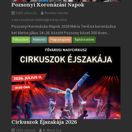
Pozsonyi Koronázási Napok
2026. július 21.
Pusztay Sándor
Pozsonyi
a hozzászólások lehetősége kikapcsolva
Pozsonyi Koronázási Napok 2026 Mária Terézia koronázása
Koronázási
kel életre július 24–26. között Pozsony közel 300 éven...
Napok
bejegyzéshez
Fókuszban
Kitekintő
Programajánló
Toptúra online
Cirkuszok Éjszakája 2026
2026. július 9.
B. Mezei Éva