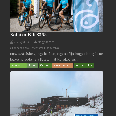
BalatonBIKE365
2026. július 1.
Nagy József
BalatonBIKE365
a hozzászólások lehetősége kikapcsolva
Húsz szálláshely, egy hálózat, egy a célja: hogy a bringád ne
bejegyzéshez
legyen probléma a Balatonnál. Kerékpáros...
Fókuszban
Itthon
Outdoor
Programajánló
Toptúra online