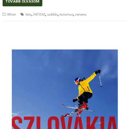
TOVÁBB OLVASOM
,
,
,
,
Itthon
falu
FATOSZ
szállás
turizmus
verseny