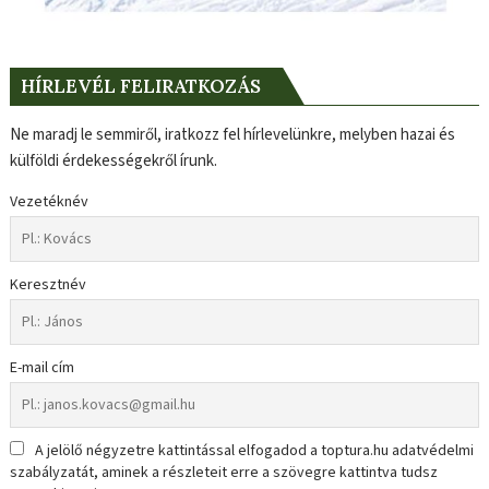
HÍRLEVÉL FELIRATKOZÁS
Ne maradj le semmiről, iratkozz fel hírlevelünkre, melyben hazai és
külföldi érdekességekről írunk.
Vezetéknév
Keresztnév
E-mail cím
A jelölő négyzetre kattintással elfogadod a toptura.hu adatvédelmi
szabályzatát, aminek a részleteit erre a szövegre kattintva tudsz