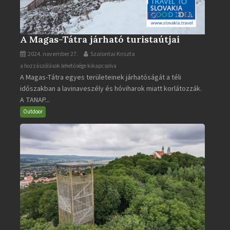
A Magas-Tátra járható turistaútjai
2024. november 27.
Szalontai Kriszta
A
a hozzászólások lehetősége kikapcsolva
A Magas-Tátra egyes területeinek járhatóságát a téli
Magas-
időszakban a lavinaveszély és hóviharok miatt korlátozzák.
Tátra
A TANAP...
járható
turistaútjai
Outdoor
bejegyzéshez