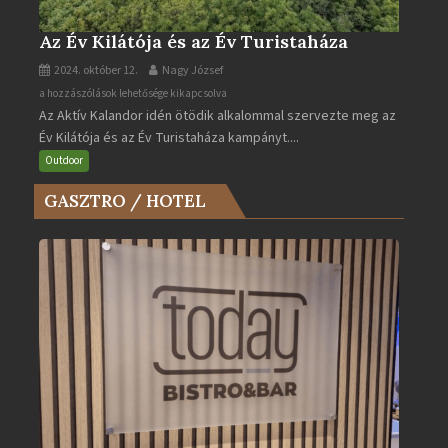
Az Év Kilátója és az Év Turistaháza
2024. október 12.
Nagy József
Az
a hozzászólások lehetősége kikapcsolva
Az Aktív Kalandor idén ötödik alkalommal szervezte meg az
Év
Év Kilátója és az Év Turistaháza kampányt....
Kilátója
és
Outdoor
az
GASZTRO / HOTEL
Év
Turistaháza
bejegyzéshez