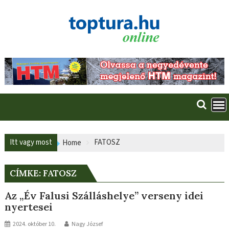
Skip
to
content
Itt vagy most
FATOSZ
Home
CÍMKE:
FATOSZ
Az „Év Falusi Szálláshelye” verseny idei
nyertesei
2024. október 10.
Nagy József