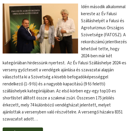
Idén második alkalommal
kereste az Év Falusi
Szálláshelyét a Falusi és
Agroturizmus Országos
Szövetsége (FATOSZ). A
rekordszámú jelentkezés
lehetővé tette, hogy
2024-ben már két
kategóriában hirdessünk nyertest. Az Év Falusi Szálláshelye 2024-es
verseny győzteseit a vendégek ajánlása és szavazatai alapján
választotta ki a Szövetség a kisebb befogadóképességgel
rendelkező (1–9 fő) és a nagyobb kapacitású (9 fő feletti)
szálláshelyek kategóriájában. Az első körben egy-egy top10-es
shortlistet állított össze a szakmai zsűri. Összesen 175 jelölés
érkezett, mely 74 különböző vendégházat jelentett, melyet
ajánlottak a versenyben való részvételre. A versengő házakra 8351
szavazatot adott…