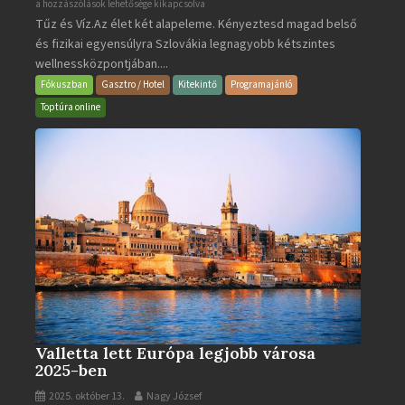
Aquacity
a hozzászólások lehetősége kikapcsolva
Tűz és Víz.Az élet két alapeleme. Kényeztesd magad belső
Poprad
és fizikai egyensúlyra Szlovákia legnagyobb kétszintes
·
wellnessközpontjában....
Wellness
és
Fókuszban
Gasztro / Hotel
Kitekintő
Programajánló
Gyógyfürdő
Toptúra online
bejegyzéshez
Valletta lett Európa legjobb városa
2025-ben
2025. október 13.
Nagy József