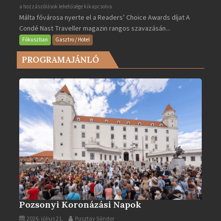
Valletta
a hozzászólások lehetősége kikapcsolva
Málta fővárosa nyerte el a Readers’ Choice Awards díjat A
lett
Condé Nast Traveller magazin rangos szavazásán...
Európa
legjobb
Fókuszban
Gasztro / Hotel
városa
PROGRAMAJÁNLÓ
2025-
ben
bejegyzéshez
Pozsonyi Koronázási Napok
2026. július 21.
Pusztay Sándor