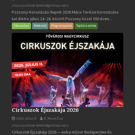
Pozsonyi
a hozzászólások lehetősége kikapcsolva
Pozsonyi Koronázási Napok 2026 Mária Terézia koronázása
Koronázási
kel életre július 24–26. között Pozsony közel 300 éven...
Napok
bejegyzéshez
Fókuszban
Kitekintő
Programajánló
Toptúra online
Cirkuszok Éjszakája 2026
2026. július 9.
B. Mezei Éva
Cirkuszok
a hozzászólások lehetősége kikapcsolva
Cirkuszok Éjszakája 2026 — extra műsor Budapesten és
Éjszakája