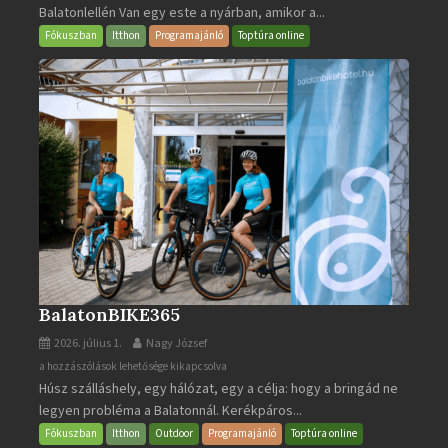
Balatonlellén Van egy este a nyárban, amikor a...
2026
bejegyzéshez
Fókuszban
Itthon
Programajánló
Toptúra online
BalatonBIKE365
2026. július 1.
Nagy József
BalatonBIKE365
a hozzászólások lehetősége kikapcsolva
Húsz szálláshely, egy hálózat, egy a célja: hogy a bringád ne
bejegyzéshez
legyen probléma a Balatonnál. Kerékpáros...
Fókuszban
Itthon
Outdoor
Programajánló
Toptúra online