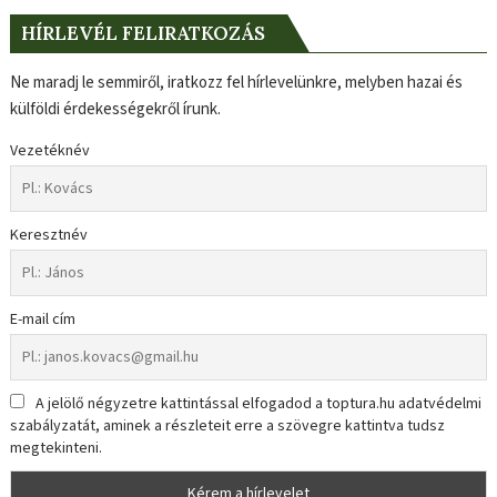
HÍRLEVÉL FELIRATKOZÁS
Ne maradj le semmiről, iratkozz fel hírlevelünkre, melyben hazai és
külföldi érdekességekről írunk.
Vezetéknév
Keresztnév
E-mail cím
A jelölő négyzetre kattintással elfogadod a toptura.hu adatvédelmi
szabályzatát, aminek a részleteit erre a szövegre kattintva tudsz
megtekinteni.