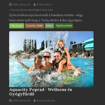
2026. június 26.
B. Mezei Éva
Today
a hozzászólások lehetősége kikapcsolva
Új bisztrókoncepcióval indít a Danubius Hotels– négy
Bistro
helyszínen nyílt meg a Today Bistro & Bar Egységes...
&
Bar
Fókuszban
Gasztro / Hotel
Itthon
Toptúra online
bejegyzéshez
Aquacity Poprad · Wellness és
Gyógyfürdő
2026. június 24.
Pusztay Sándor