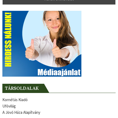
TÁRSOLDALAK
Kornétás Kiadó
Ufóvilág
A Jövő Háza Alapítvány