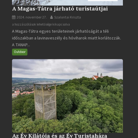
A Magas-Tátra járható turistaútjai
2024. november 27.
Szalontai Kriszta
A
a hozzászólások lehetősége kikapcsolva
A Magas-Tátra egyes területeinek járhatóságát a téli
Magas-
időszakban a lavinaveszély és hóviharok miatt korlátozzák.
Tátra
A TANAP...
járható
turistaútjai
Outdoor
bejegyzéshez
Az Év Kilátója és az Év Turistaháza