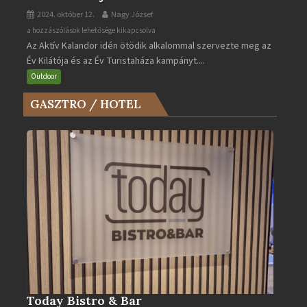
2024. október 12.
Nagy József
Az
a hozzászólások lehetősége kikapcsolva
Az Aktív Kalandor idén ötödik alkalommal szervezte meg az
Év
Év Kilátója és az Év Turistaháza kampányt....
Kilátója
és
Outdoor
az
GASZTRO / HOTEL
Év
Turistaháza
bejegyzéshez
Today Bistro & Bar