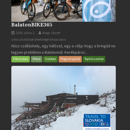
BalatonBIKE365
2026. július 1.
Nagy József
BalatonBIKE365
a hozzászólások lehetősége kikapcsolva
Húsz szálláshely, egy hálózat, egy a célja: hogy a bringád ne
bejegyzéshez
legyen probléma a Balatonnál. Kerékpáros...
Fókuszban
Itthon
Outdoor
Programajánló
Toptúra online