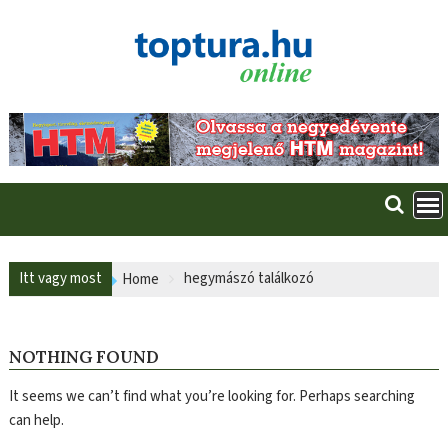
Skip
to
content
Itt vagy most
hegymászó találkozó
Home
NOTHING FOUND
It seems we can’t find what you’re looking for. Perhaps searching
can help.