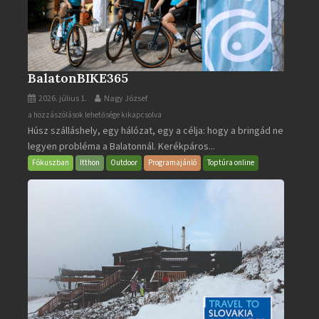
BalatonBIKE365
2026. július 1.
Nagy József
BalatonBIKE365
a hozzászólások lehetősége kikapcsolva
Húsz szálláshely, egy hálózat, egy a célja: hogy a bringád ne
bejegyzéshez
legyen probléma a Balatonnál. Kerékpáros...
Fókuszban
Itthon
Outdoor
Programajánló
Toptúra online