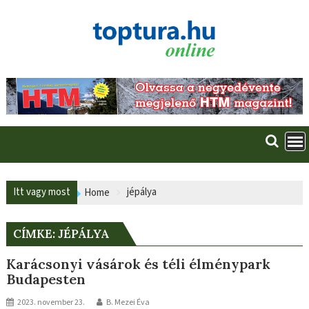
Skip
to
content
Itt vagy most
jépálya
Home
CÍMKE:
JÉPÁLYA
Karácsonyi vásárok és téli élménypark
Budapesten
2023. november 23.
B. Mezei Éva