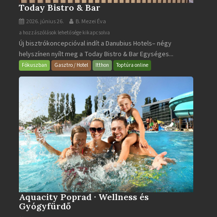
Today Bistro & Bar
2026. június 26.
B. Mezei Éva
Today
a hozzászólások lehetősége kikapcsolva
Új bisztrókoncepcióval indít a Danubius Hotels– négy
Bistro
helyszínen nyílt meg a Today Bistro & Bar Egységes...
&
Bar
Fókuszban
Gasztro / Hotel
Itthon
Toptúra online
bejegyzéshez
Aquacity Poprad · Wellness és
Gyógyfürdő