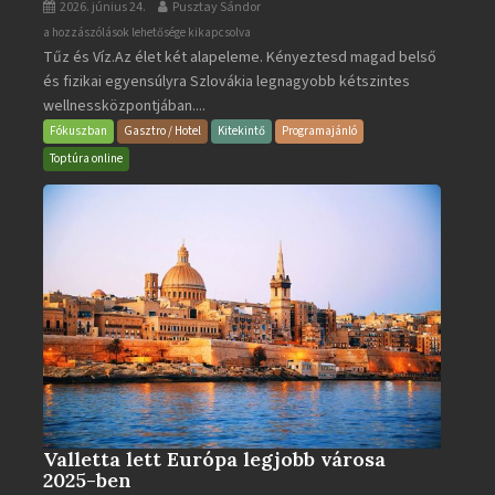
2026. június 24.
Pusztay Sándor
Aquacity
a hozzászólások lehetősége kikapcsolva
Tűz és Víz.Az élet két alapeleme. Kényeztesd magad belső
Poprad
és fizikai egyensúlyra Szlovákia legnagyobb kétszintes
·
wellnessközpontjában....
Wellness
és
Fókuszban
Gasztro / Hotel
Kitekintő
Programajánló
Gyógyfürdő
Toptúra online
bejegyzéshez
Valletta lett Európa legjobb városa
2025-ben