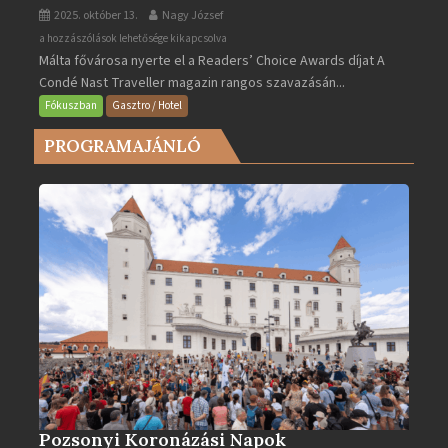
2025. október 13.
Nagy József
Valletta
a hozzászólások lehetősége kikapcsolva
Málta fővárosa nyerte el a Readers’ Choice Awards díjat A
lett
Condé Nast Traveller magazin rangos szavazásán...
Európa
legjobb
Fókuszban
Gasztro / Hotel
városa
PROGRAMAJÁNLÓ
2025-
ben
bejegyzéshez
Pozsonyi Koronázási Napok