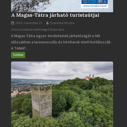
A Magas-Tátra járható turistaútjai
2024. november 27.
Szalontai Kriszta
A
a hozzászólások lehetősége kikapcsolva
A Magas-Tátra egyes területeinek járhatóságát a téli
Magas-
időszakban a lavinaveszély és hóviharok miatt korlátozzák.
Tátra
A TANAP...
járható
turistaútjai
Outdoor
bejegyzéshez