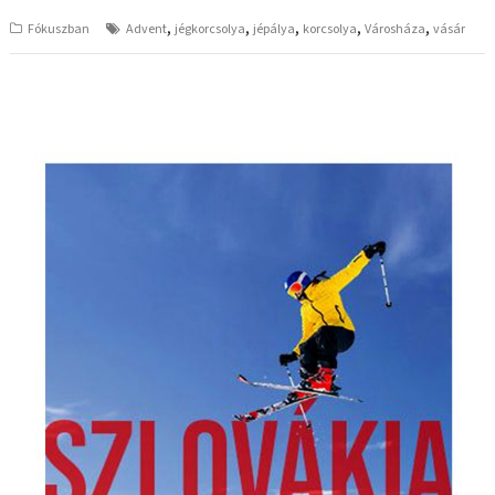
,
,
,
,
,
Fókuszban
Advent
jégkorcsolya
jépálya
korcsolya
Városháza
vásár