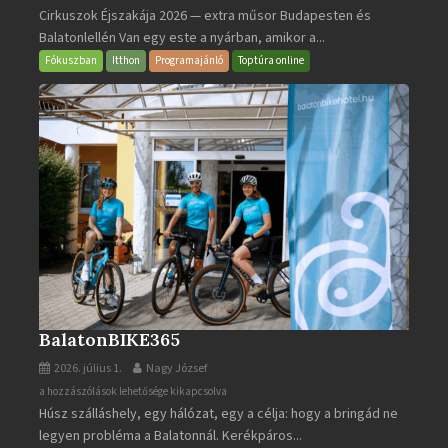
Cirkuszok Éjszakája 2026 — extra műsor Budapesten és
Éjszakája
Balatonlellén Van egy este a nyárban, amikor a...
2026
bejegyzéshez
Fókuszban
Itthon
Programajánló
Toptúra online
BalatonBIKE365
2026. július 1.
Nagy József
BalatonBIKE365
a hozzászólások lehetősége kikapcsolva
Húsz szálláshely, egy hálózat, egy a célja: hogy a bringád ne
bejegyzéshez
legyen probléma a Balatonnál. Kerékpáros...