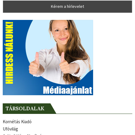
TÁRSOLDALAK
Kornétás Kiadó
Ufóvilág