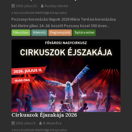
2026. július 21.
Pusztay Sándor
Pozsonyi
a hozzászólások lehetősége kikapcsolva
Pozsonyi Koronázási Napok 2026 Mária Terézia koronázása
Koronázási
kel életre július 24–26. között Pozsony közel 300 éven...
Napok
bejegyzéshez
Fókuszban
Kitekintő
Programajánló
Toptúra online
Cirkuszok Éjszakája 2026
2026. július 9.
B. Mezei Éva
Cirkuszok
a hozzászólások lehetősége kikapcsolva