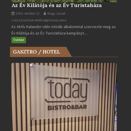
Az Év Kilátója és az Év Turistaháza
2024. október 12.
Nagy József
Az
a hozzászólások lehetősége kikapcsolva
Az Aktív Kalandor idén ötödik alkalommal szervezte meg az
Év
Év Kilátója és az Év Turistaháza kampányt....
Kilátója
és
Outdoor
az
GASZTRO / HOTEL
Év
Turistaháza
bejegyzéshez