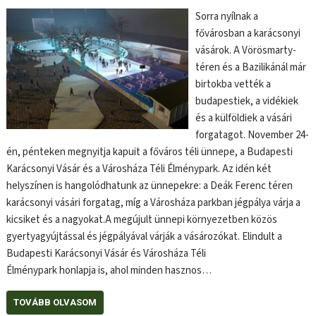
Sorra nyílnak a
fővárosban a karácsonyi
vásárok. A Vörösmarty-
téren és a Bazilikánál már
birtokba vették a
budapestiek, a vidékiek
és a külföldiek a vásári
forgatagot. November 24-
én, pénteken megnyitja kapuit a főváros téli ünnepe, a Budapesti
Karácsonyi Vásár és a Városháza Téli Élménypark. Az idén két
helyszínen is hangolódhatunk az ünnepekre: a Deák Ferenc téren
karácsonyi vásári forgatag, míg a Városháza parkban jégpálya várja a
kicsiket és a nagyokat.A megújult ünnepi környezetben közös
gyertyagyújtással és jégpályával várják a vásározókat. Elindult a
Budapesti Karácsonyi Vásár és Városháza Téli
Élménypark honlapja is, ahol minden hasznos…
TOVÁBB OLVASOM