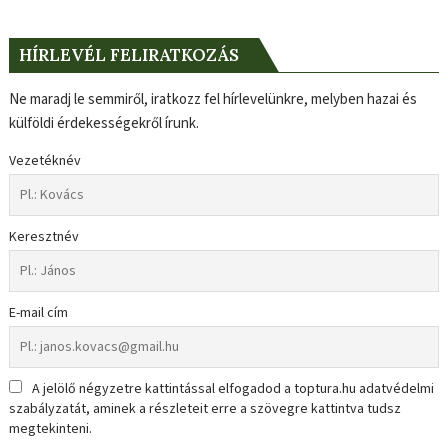
HÍRLEVÉL FELIRATKOZÁS
Ne maradj le semmiről, iratkozz fel hírlevelünkre, melyben hazai és
külföldi érdekességekről írunk.
Vezetéknév
Keresztnév
E-mail cím
A jelölő négyzetre kattintással elfogadod a toptura.hu adatvédelmi
szabályzatát, aminek a részleteit erre a szövegre kattintva tudsz
megtekinteni.