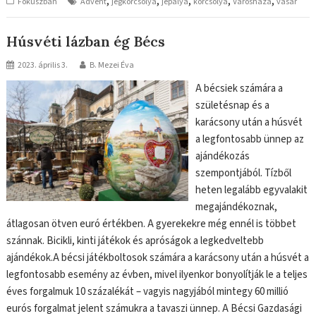
,
,
,
,
,
Fókuszban
Advent
jégkorcsolya
jépálya
korcsolya
Városháza
vásár
Húsvéti lázban ég Bécs
2023. április 3.
B. Mezei Éva
A bécsiek számára a
születésnap és a
karácsony után a húsvét
a legfontosabb ünnep az
ajándékozás
szempontjából. Tízből
heten legalább egyvalakit
megajándékoznak,
átlagosan ötven euró értékben. A gyerekekre még ennél is többet
szánnak. Bicikli, kinti játékok és apróságok a legkedveltebb
ajándékok.A bécsi játékboltosok számára a karácsony után a húsvét a
legfontosabb esemény az évben, mivel ilyenkor bonyolítják le a teljes
éves forgalmuk 10 százalékát – vagyis nagyjából mintegy 60 millió
eurós forgalmat jelent számukra a tavaszi ünnep. A Bécsi Gazdasági