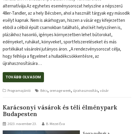
alternatívája.Az egyhetes eseménysorozat helyszíne a népszerű
48er-Tandler, az a hely Bécsben, ahol a használt tárgyak egy második
esélyt kapnak. Nem is akárhogyan, hiszen a vásár egy kifejezetten
ebből a célból épült csarnokban található, ahol két helyszínen is,
plázákhoz hasonló, igényes környezetben lehet bútorokat,
edényeket, ruhákat, könyveket, sportfelszereléseket és más
portékákat vásárolni jutányos áron. „A rendezvénysorozat célja,
hogy felhívja a figyelmet a hulladékcsökkentésre, az
újrahasznosítására…
TOVÁBB OLVASOM
,
,
,
Programajánló
Bécs
orenage week
újrahasznosítás
vásár
Karácsonyi vásárok és téli élménypark
Budapesten
2023. november 23.
B. Mezei Éva
Sorra nyílnak a