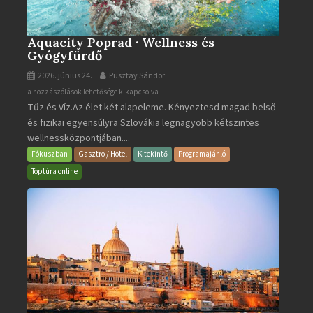
Aquacity Poprad · Wellness és
Gyógyfürdő
2026. június 24.
Pusztay Sándor
Aquacity
a hozzászólások lehetősége kikapcsolva
Tűz és Víz.Az élet két alapeleme. Kényeztesd magad belső
Poprad
és fizikai egyensúlyra Szlovákia legnagyobb kétszintes
·
wellnessközpontjában....
Wellness
és
Fókuszban
Gasztro / Hotel
Kitekintő
Programajánló
Gyógyfürdő
Toptúra online
bejegyzéshez