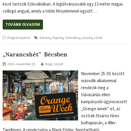
közé tartozik Szlovákiában. A leglátványosabb egy 13 méter magas
csillogó angyal, amely a többi fényelemmel együtt…
TOVÁBB OLVASOM
,
,
,
,
Programajánló
Advent
Poprád
Szlovákia
utazás
vásár
„Narancshét” Bécsben
2024. november 21.
Nagy József
November 25-30. között
második alkalommal
rendezik meg a
túlvásárlás ellen
kampányoló úgynevezett
„Orange week”-et, az
osztrák főváros híres
bolhapiacán, a 48er-
Tandleren. A rendezvény a Black Friday fenntartható