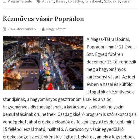
,
,
,
,
,
Programajánló
Advent
Kassa
korcsolya
óriáskerék
Szlovákia
vásár
Kézműves vásár Poprádon
2024. december 5.
Nagy József
A Magas-Tátra lábánál,
Poprádon immár 21. éve a
Szt. Egyed főtéren
december 13-tól rendezik
meg a hagyományos
karácsonyi vásárt. Az idei
évben a hazai és külföldi
látogatók a kézművesek
standjainak, a hagyományos gasztronómiának és a valódi
hagyományos disznóvágásnak, a karácsonyi szokások helyszíni
bemutatásának örülhetnek. Gazdag kísérő program is szórakoztatja a
vendégeket, ahol érdekes előadók és folklór-együttesek, több mint
15 fellépő lesz látható, hallható. A karácsonyi vásár egyedülálló
érdekessége az esténként kivilágított belváros, amely a legszebbek