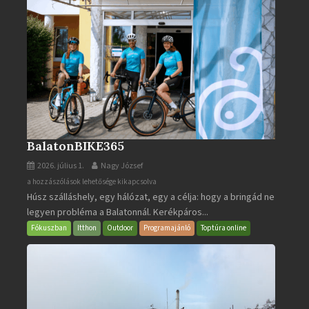
BalatonBIKE365
2026. július 1.
Nagy József
BalatonBIKE365
a hozzászólások lehetősége kikapcsolva
Húsz szálláshely, egy hálózat, egy a célja: hogy a bringád ne
bejegyzéshez
legyen probléma a Balatonnál. Kerékpáros...
Fókuszban
Itthon
Outdoor
Programajánló
Toptúra online