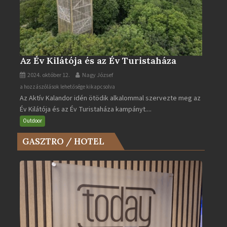
Az Év Kilátója és az Év Turistaháza
2024. október 12.
Nagy József
Az
a hozzászólások lehetősége kikapcsolva
Az Aktív Kalandor idén ötödik alkalommal szervezte meg az
Év
Év Kilátója és az Év Turistaháza kampányt....
Kilátója
és
Outdoor
az
GASZTRO / HOTEL
Év
Turistaháza
bejegyzéshez