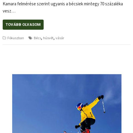
Kamara felmérése szerint ugyanis a bécsiek mintegy 70 százaléka
vesz…
TOVÁBB OLVASOM
,
,
Fókuszban
Bécs
húsvét
vásár