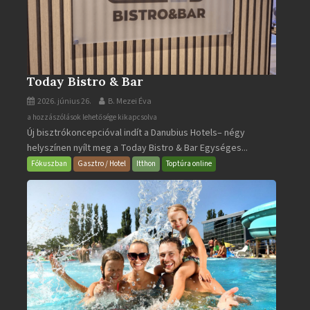
Today Bistro & Bar
2026. június 26.
B. Mezei Éva
Today
a hozzászólások lehetősége kikapcsolva
Új bisztrókoncepcióval indít a Danubius Hotels– négy
Bistro
helyszínen nyílt meg a Today Bistro & Bar Egységes...
&
Bar
Fókuszban
Gasztro / Hotel
Itthon
Toptúra online
bejegyzéshez