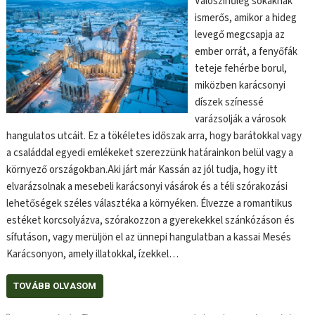
Valószínűleg sokaknak
ismerős, amikor a hideg
levegő megcsapja az
ember orrát, a fenyőfák
teteje fehérbe borul,
miközben karácsonyi
díszek színessé
varázsolják a városok
hangulatos utcáit. Ez a tökéletes időszak arra, hogy barátokkal vagy
a családdal egyedi emlékeket szerezzünk határainkon belül vagy a
környező országokban.Aki járt már Kassán az jól tudja, hogy itt
elvarázsolnak a mesebeli karácsonyi vásárok és a téli szórakozási
lehetőségek széles választéka a környéken. Élvezze a romantikus
estéket korcsolyázva, szórakozzon a gyerekekkel szánkózáson és
sífutáson, vagy merüljön el az ünnepi hangulatban a kassai Mesés
Karácsonyon, amely illatokkal, ízekkel…
TOVÁBB OLVASOM