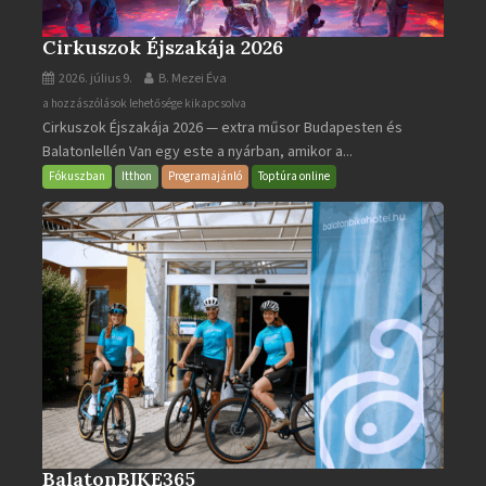
Cirkuszok Éjszakája 2026
2026. július 9.
B. Mezei Éva
Cirkuszok
a hozzászólások lehetősége kikapcsolva
Cirkuszok Éjszakája 2026 — extra műsor Budapesten és
Éjszakája
Balatonlellén Van egy este a nyárban, amikor a...
2026
bejegyzéshez
Fókuszban
Itthon
Programajánló
Toptúra online
BalatonBIKE365