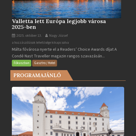
Valletta lett Európa legjobb városa
2025-ben
2025. október 13.
Nagy József
Valletta
a hozzászólások lehetősége kikapcsolva
Málta fővárosa nyerte el a Readers’ Choice Awards díjat A
lett
Condé Nast Traveller magazin rangos szavazásán...
Európa
legjobb
Fókuszban
Gasztro / Hotel
városa
PROGRAMAJÁNLÓ
2025-
ben
bejegyzéshez