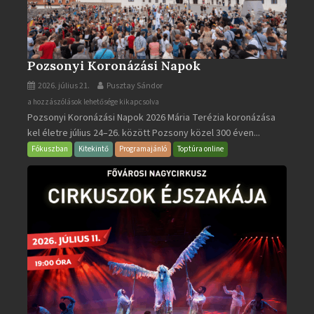
Pozsonyi Koronázási Napok
2026. július 21.
Pusztay Sándor
Pozsonyi
a hozzászólások lehetősége kikapcsolva
Pozsonyi Koronázási Napok 2026 Mária Terézia koronázása
Koronázási
kel életre július 24–26. között Pozsony közel 300 éven...
Napok
bejegyzéshez
Fókuszban
Kitekintő
Programajánló
Toptúra online