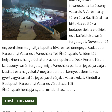
fővárosban a karácsonyi
vásárok. A Vörösmarty-
téren és a Bazilikánál már
birtokba vették a
budapestiek, a vidékiek
és a külföldiek a vásári
forgatagot. November 24-
én, pénteken megnyitja kapuit a főváros téli ünnepe, a Budapesti
Karácsonyi Vásár és a Városháza Téli Élménypark. Az idén két
helyszínen is hangolódhatunk az ünnepekre: a Deák Ferenc téren
karácsonyi vásári forgatag, míg a Városháza parkban jégpálya várja a
kicsiket és a nagyokat.A megújult ünnepi környezetben közös
gyertyagyújtással és jégpályával várják a vásározókat. Elindult a
Budapesti Karácsonyi Vásár és Városháza Téli
Élménypark honlapja is, ahol minden hasznos…
TOVÁBB OLVASOM