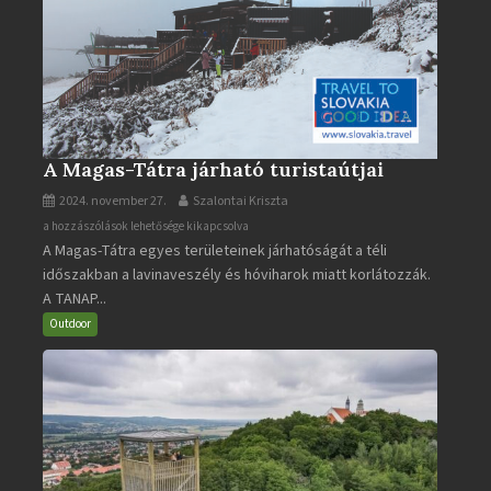
A Magas-Tátra járható turistaútjai
2024. november 27.
Szalontai Kriszta
A
a hozzászólások lehetősége kikapcsolva
A Magas-Tátra egyes területeinek járhatóságát a téli
Magas-
időszakban a lavinaveszély és hóviharok miatt korlátozzák.
Tátra
A TANAP...
járható
turistaútjai
Outdoor
bejegyzéshez