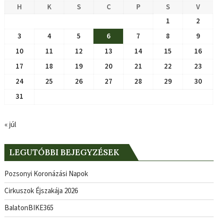
H
K
S
C
P
S
V
1
2
3
4
5
6
7
8
9
10
11
12
13
14
15
16
17
18
19
20
21
22
23
24
25
26
27
28
29
30
31
« júl
LEGUTÓBBI BEJEGYZÉSEK
Pozsonyi Koronázási Napok
Cirkuszok Éjszakája 2026
BalatonBIKE365