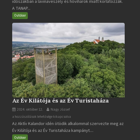
időszakban a lavinaveszély és hóviharok miatt korlátozzák.
Tátra
A TANAP...
járható
turistaútjai
Outdoor
bejegyzéshez
Az Év Kilátója és az Év Turistaháza
2024. október 12.
Nagy József
Az
a hozzászólások lehetősége kikapcsolva
Az Aktív Kalandor idén ötödik alkalommal szervezte meg az
Év
Év Kilátója és az Év Turistaháza kampányt....
Kilátója
és
Outdoor