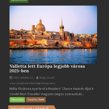
bejegyzéshez
Valletta lett Európa legjobb városa
2025-ben
2025. október 13.
Nagy József
Valletta
a hozzászólások lehetősége kikapcsolva
Málta fővárosa nyerte el a Readers’ Choice Awards díjat A
lett
Condé Nast Traveller magazin rangos szavazásán...
Európa
legjobb
Fókuszban
Gasztro / Hotel
városa