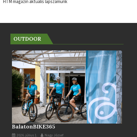
HTM magazin aktuális lapszámunk
OUTDOOR
BalatonBIKE365
2026. július 1.
Nagy József