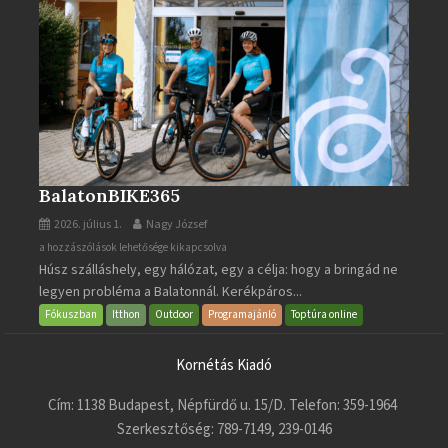
BalatonBIKE365
2026. július 1.
Nagy József
BalatonBIKE365
a hozzászólások lehetősége kikapcsolva
Húsz szálláshely, egy hálózat, egy a célja: hogy a bringád ne
bejegyzéshez
legyen probléma a Balatonnál. Kerékpáros...
Fókuszban
Itthon
Outdoor
Programajánló
Toptúra online
Kornétás Kiadó
Cím: 1138 Budapest, Népfürdő u. 15/D. Telefon: 359-1964
Szerkesztőség: 789-7149, 239-0146