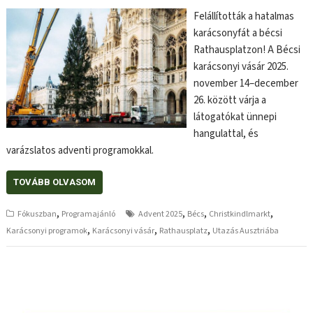
Felállították a hatalmas
karácsonyfát a bécsi
Rathausplatzon! A Bécsi
karácsonyi vásár 2025.
november 14–december
26. között várja a
látogatókat ünnepi
hangulattal, és
varázslatos adventi programokkal.
TOVÁBB OLVASOM
,
,
,
,
Fókuszban
Programajánló
Advent 2025
Bécs
Christkindlmarkt
,
,
,
Karácsonyi programok
Karácsonyi vásár
Rathausplatz
Utazás Ausztriába