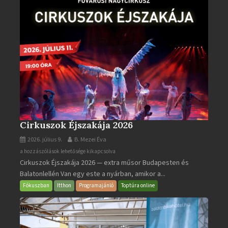
Cirkuszok Éjszakája 2026
2026. július 9.
B. Mezei Éva
Cirkuszok
a hozzászólások lehetősége kikapcsolva
Cirkuszok Éjszakája 2026 — extra műsor Budapesten és
Éjszakája
Balatonlellén Van egy este a nyárban, amikor a...
2026
bejegyzéshez
Fókuszban
Itthon
Programajánló
Toptúra online