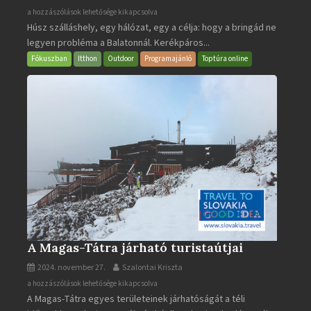
BalatonBIKE365
a hozzászólások lehetősége kikapcsolva
Húsz szálláshely, egy hálózat, egy a célja: hogy a bringád ne
bejegyzéshez
legyen probléma a Balatonnál. Kerékpáros...
Fókuszban
Itthon
Outdoor
Programajánló
Toptúra online
A Magas-Tátra járható turistaútjai
2024. november 27.
Szalontai Kriszta
A
a hozzászólások lehetősége kikapcsolva
A Magas-Tátra egyes területeinek járhatóságát a téli
Magas-