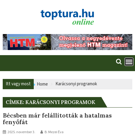
Skip
to
content
Itt vagy most
Karácsonyi programok
Home
CÍMKE:
KARÁCSONYI PROGRAMOK
Bécsben már felállították a hatalmas
fenyőfát
2025. november 3.
B. Mezei Éva