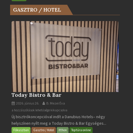
az
GASZTRO / HOTEL
Év
Turistaháza
bejegyzéshez
Today Bistro & Bar
2026. június 26.
B. Mezei Éva
Today
a hozzászólások lehetősége kikapcsolva
Új bisztrókoncepcióval indít a Danubius Hotels– négy
Bistro
helyszínen nyílt meg a Today Bistro & Bar Egységes...
&
Bar
Fókuszban
Gasztro / Hotel
Itthon
Toptúra online