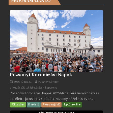
PROGRAMAJÁNLÓ
2025-
ben
bejegyzéshez
Pozsonyi Koronázási Napok
2026. július 21.
Pusztay Sándor
Pozsonyi
a hozzászólások lehetősége kikapcsolva
Pozsonyi Koronázási Napok 2026 Mária Terézia koronázása
Koronázási
kel életre július 24–26. között Pozsony közel 300 éven...
Napok
bejegyzéshez
Fókuszban
Kitekintő
Programajánló
Toptúra online