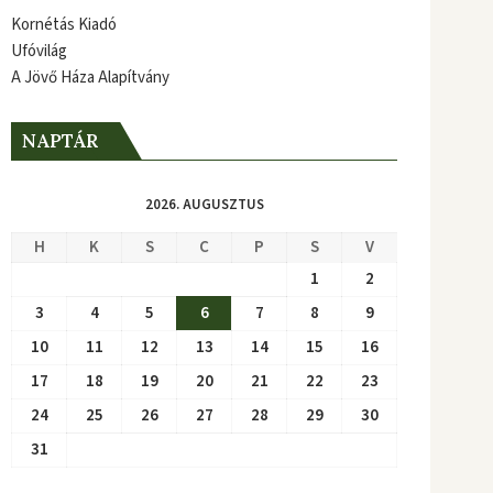
Kornétás Kiadó
Ufóvilág
A Jövő Háza Alapítvány
NAPTÁR
2026. AUGUSZTUS
H
K
S
C
P
S
V
1
2
3
4
5
6
7
8
9
10
11
12
13
14
15
16
17
18
19
20
21
22
23
24
25
26
27
28
29
30
31