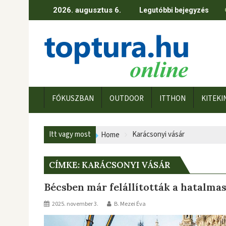
Skip
2026. augusztus 6.
Legutóbbi bejegyzés
to
content
FÓKUSZBAN
OUTDOOR
ITTHON
KITEKI
Itt vagy most
Karácsonyi vásár
Home
CÍMKE:
KARÁCSONYI VÁSÁR
Bécsben már felállították a hatalmas
2025. november 3.
B. Mezei Éva