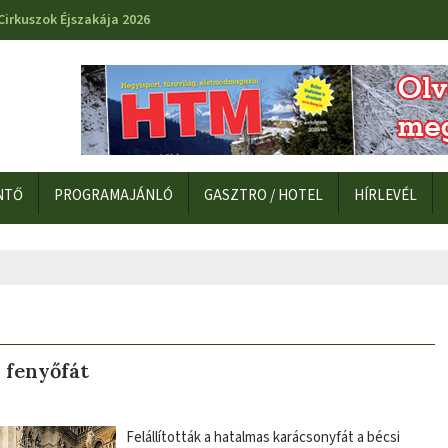
Cirkuszok Éjszakája 2026
NTŐ
PROGRAMAJÁNLÓ
GASZTRO / HOTEL
HÍRLEVÉL
 fenyőfát
Felállították a hatalmas karácsonyfát a bécsi