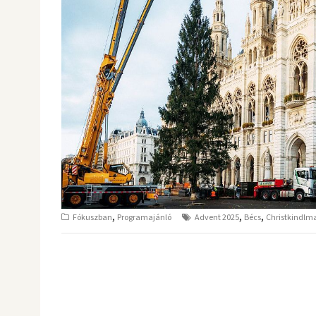
,
,
,
Fókuszban
Programajánló
Advent 2025
Bécs
Christkindlm