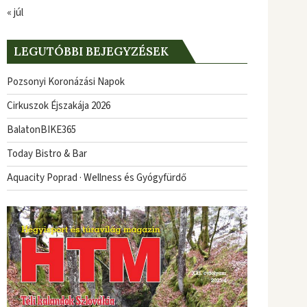
« júl
LEGUTÓBBI BEJEGYZÉSEK
Pozsonyi Koronázási Napok
Cirkuszok Éjszakája 2026
BalatonBIKE365
Today Bistro & Bar
Aquacity Poprad · Wellness és Gyógyfürdő