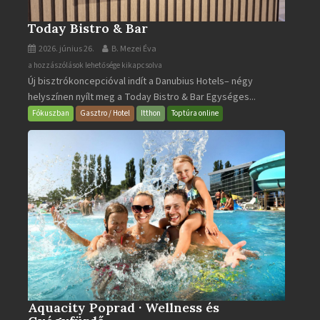
Today Bistro & Bar
2026. június 26.
B. Mezei Éva
Today
a hozzászólások lehetősége kikapcsolva
Új bisztrókoncepcióval indít a Danubius Hotels– négy
Bistro
helyszínen nyílt meg a Today Bistro & Bar Egységes...
&
Bar
Fókuszban
Gasztro / Hotel
Itthon
Toptúra online
bejegyzéshez
Aquacity Poprad · Wellness és