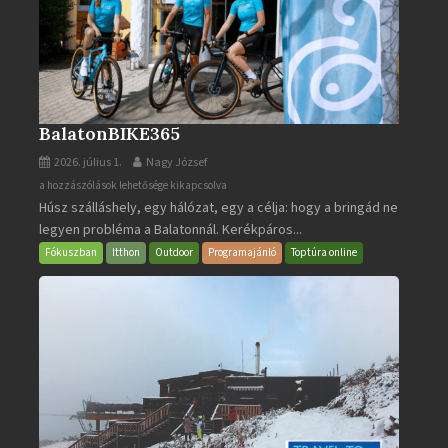
BalatonBIKE365
2026. július 1.
Nagy József
BalatonBIKE365
a hozzászólások lehetősége kikapcsolva
Húsz szálláshely, egy hálózat, egy a célja: hogy a bringád ne
bejegyzéshez
legyen probléma a Balatonnál. Kerékpáros...
Fókuszban
Itthon
Outdoor
Programajánló
Toptúra online