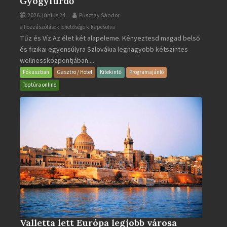
Gyógyfürdő
2026. június 24.
Pusztay Sándor
Aquacity
a hozzászólások lehetősége kikapcsolva
Tűz és Víz.Az élet két alapeleme. Kényeztesd magad belső
Poprad
és fizikai egyensúlyra Szlovákia legnagyobb kétszintes
·
wellnessközpontjában....
Wellness
és
Fókuszban
Gasztro / Hotel
Kitekintő
Programajánló
Gyógyfürdő
Toptúra online
bejegyzéshez
Valletta lett Európa legjobb városa