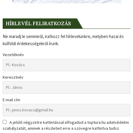
HÍRLEVÉL FELIRATKOZÁS
Ne maradj le semmiről, iratkozz fel hírlevelünkre, melyben hazai és
külföldi érdekességekről írunk.
Vezetéknév
Keresztnév
E-mail cím
A jelölő négyzetre kattintással elfogadod a toptura.hu adatvédelmi
szabályzatát, aminek a részleteit erre a szövegre kattintva tudsz