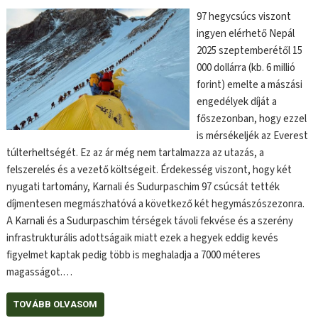
97 hegycsúcs viszont
ingyen elérhető Nepál
2025 szeptemberétől 15
000 dollárra (kb. 6 millió
forint) emelte a mászási
engedélyek díját a
főszezonban, hogy ezzel
is mérsékeljék az Everest
túlterheltségét. Ez az ár még nem tartalmazza az utazás, a
felszerelés és a vezető költségeit. Érdekesség viszont, hogy két
nyugati tartomány, Karnali és Sudurpaschim 97 csúcsát tették
díjmentesen megmászhatóvá a következő két hegymászószezonra.
A Karnali és a Sudurpaschim térségek távoli fekvése és a szerény
infrastrukturális adottságaik miatt ezek a hegyek eddig kevés
figyelmet kaptak pedig több is meghaladja a 7000 méteres
magasságot.…
TOVÁBB OLVASOM