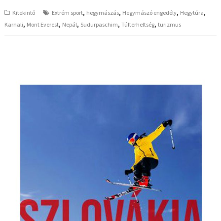
,
,
,
,
Kitekintő
Extrém sport
hegymászás
Hegymászó engedély
Hegytúra
,
,
,
,
,
Karnali
Mont Everest
Nepál
Sudurpaschim
Túlterheltség
turizmus