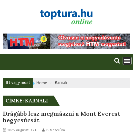
Skip
to
content
Itt vagy most
Karnali
Home
CÍMKE:
KARNALI
Drágább lesz megmászni a Mont Everest
hegycsúcsát
2025. augusztus 21.
B. Mezei Éva