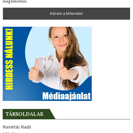
megtekinteni.
TÁRSOLDALAK
Kornétás Kiadó