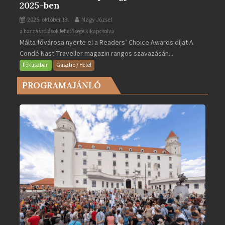
2025-ben
2025. október 13.
Nagy József
Valletta
a hozzászólások lehetősége kikapcsolva
Málta fővárosa nyerte el a Readers’ Choice Awards díjat A
lett
Condé Nast Traveller magazin rangos szavazásán...
Európa
legjobb
Fókuszban
Gasztro / Hotel
városa
PROGRAMAJÁNLÓ
2025-
ben
bejegyzéshez