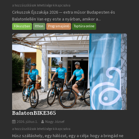
Cirkuszok
a hozzászólások lehetősége kikapcsolva
Cirkuszok Éjszakája 2026 — extra műsor Budapesten és
Éjszakája
Balatonlellén Van egy este a nyárban, amikor a...
2026
bejegyzéshez
Fókuszban
Itthon
Programajánló
Toptúra online
BalatonBIKE365
2026. július 1.
Nagy József
BalatonBIKE365
a hozzászólások lehetősége kikapcsolva
Húsz szálláshely, egy hálózat, egy a célja: hogy a bringád ne
bejegyzéshez