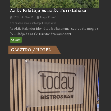
Az Év Kilátója és az Év Turistaháza
2024. október 12.
Nagy József
Az
a hozzászólások lehetősége kikapcsolva
Az Aktív Kalandor idén ötödik alkalommal szervezte meg az
Év
Év Kilátója és az Év Turistaháza kampányt....
Kilátója
és
Outdoor
az
GASZTRO / HOTEL
Év
Turistaháza
bejegyzéshez