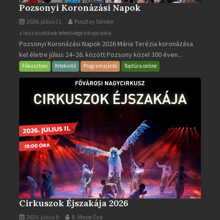
Pozsonyi Koronázási Napok
2026. július 21.
Pusztay Sándor
Pozsonyi
a hozzászólások lehetősége kikapcsolva
Pozsonyi Koronázási Napok 2026 Mária Terézia koronázása
Koronázási
kel életre július 24–26. között Pozsony közel 300 éven...
Napok
bejegyzéshez
Fókuszban
Kitekintő
Programajánló
Toptúra online
Cirkuszok Éjszakája 2026
2026. július 9.
B. Mezei Éva