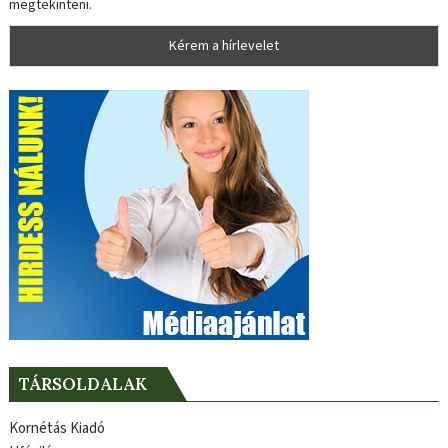
megtekinteni.
TÁRSOLDALAK
Kornétás Kiadó