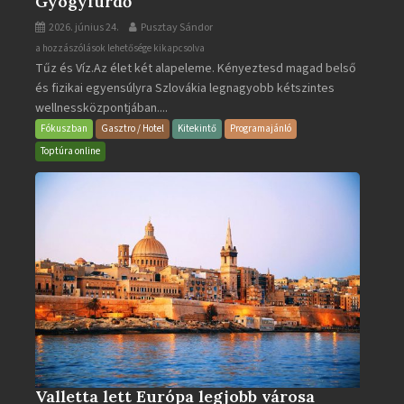
Gyógyfürdő
2026. június 24.
Pusztay Sándor
Aquacity
a hozzászólások lehetősége kikapcsolva
Tűz és Víz.Az élet két alapeleme. Kényeztesd magad belső
Poprad
és fizikai egyensúlyra Szlovákia legnagyobb kétszintes
·
wellnessközpontjában....
Wellness
és
Fókuszban
Gasztro / Hotel
Kitekintő
Programajánló
Gyógyfürdő
Toptúra online
bejegyzéshez
Valletta lett Európa legjobb városa