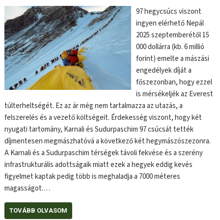
97 hegycsúcs viszont
ingyen elérhető Nepál
2025 szeptemberétől 15
000 dollárra (kb. 6 millió
forint) emelte a mászási
engedélyek díját a
főszezonban, hogy ezzel
is mérsékeljék az Everest
túlterheltségét. Ez az ár még nem tartalmazza az utazás, a
felszerelés és a vezető költségeit. Érdekesség viszont, hogy két
nyugati tartomány, Karnali és Sudurpaschim 97 csúcsát tették
díjmentesen megmászhatóvá a következő két hegymászószezonra.
A Karnali és a Sudurpaschim térségek távoli fekvése és a szerény
infrastrukturális adottságaik miatt ezek a hegyek eddig kevés
figyelmet kaptak pedig több is meghaladja a 7000 méteres
magasságot.…
TOVÁBB OLVASOM