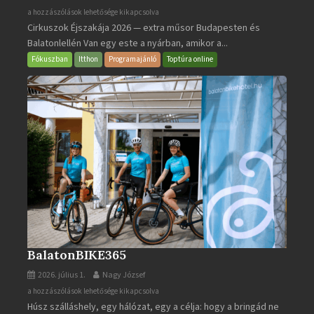
Cirkuszok
a hozzászólások lehetősége kikapcsolva
Cirkuszok Éjszakája 2026 — extra műsor Budapesten és
Éjszakája
Balatonlellén Van egy este a nyárban, amikor a...
2026
bejegyzéshez
Fókuszban
Itthon
Programajánló
Toptúra online
BalatonBIKE365
2026. július 1.
Nagy József
BalatonBIKE365
a hozzászólások lehetősége kikapcsolva
Húsz szálláshely, egy hálózat, egy a célja: hogy a bringád ne
bejegyzéshez