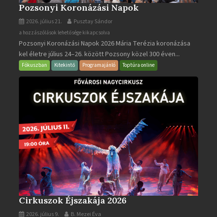
Pozsonyi Koronázási Napok
2026. július 21.
Pusztay Sándor
Pozsonyi
a hozzászólások lehetősége kikapcsolva
Pozsonyi Koronázási Napok 2026 Mária Terézia koronázása
Koronázási
kel életre július 24–26. között Pozsony közel 300 éven...
Napok
bejegyzéshez
Fókuszban
Kitekintő
Programajánló
Toptúra online
Cirkuszok Éjszakája 2026
2026. július 9.
B. Mezei Éva