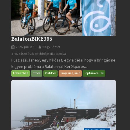
BalatonBIKE365
2026. július 1.
Nagy József
BalatonBIKE365
a hozzászólások lehetősége kikapcsolva
Húsz szálláshely, egy hálózat, egy a célja: hogy a bringád ne
bejegyzéshez
legyen probléma a Balatonnál. Kerékpáros...
Fókuszban
Itthon
Outdoor
Programajánló
Toptúra online