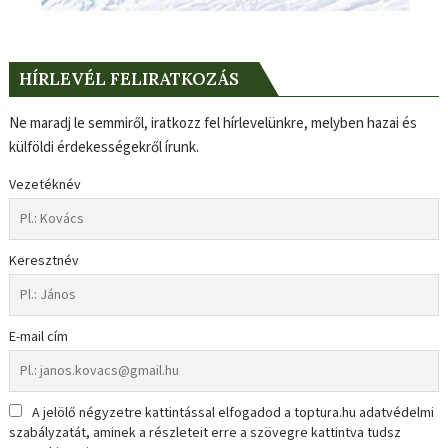
HÍRLEVÉL FELIRATKOZÁS
Ne maradj le semmiről, iratkozz fel hírlevelünkre, melyben hazai és
külföldi érdekességekről írunk.
Vezetéknév
Keresztnév
E-mail cím
A jelölő négyzetre kattintással elfogadod a toptura.hu adatvédelmi
szabályzatát, aminek a részleteit erre a szövegre kattintva tudsz