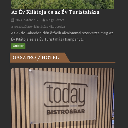
Az Év Kilátója és az Év Turistaháza
2024. október 12.
Nagy József
Az
a hozzászólások lehetősége kikapcsolva
Az Aktív Kalandor idén ötödik alkalommal szervezte meg az
Év
Év Kilátója és az Év Turistaháza kampányt....
Kilátója
és
Outdoor
az
GASZTRO / HOTEL
Év
Turistaháza
bejegyzéshez