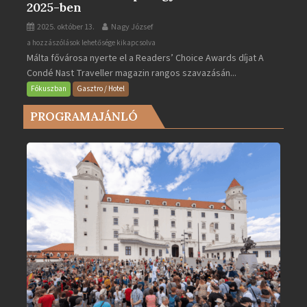
2025-ben
2025. október 13.
Nagy József
Valletta
a hozzászólások lehetősége kikapcsolva
Málta fővárosa nyerte el a Readers’ Choice Awards díjat A
lett
Condé Nast Traveller magazin rangos szavazásán...
Európa
legjobb
Fókuszban
Gasztro / Hotel
városa
PROGRAMAJÁNLÓ
2025-
ben
bejegyzéshez