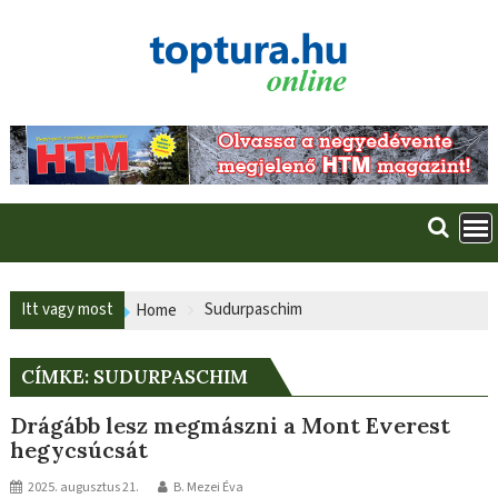
Skip
to
content
Itt vagy most
Sudurpaschim
Home
CÍMKE:
SUDURPASCHIM
Drágább lesz megmászni a Mont Everest
hegycsúcsát
2025. augusztus 21.
B. Mezei Éva