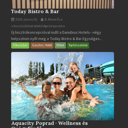
Today Bistro & Bar
2026. június 26.
B. Mezei Éva
Today
a hozzászólások lehetősége kikapcsolva
Új bisztrókoncepcióval indít a Danubius Hotels– négy
Bistro
helyszínen nyílt meg a Today Bistro & Bar Egységes...
&
Bar
Fókuszban
Gasztro / Hotel
Itthon
Toptúra online
bejegyzéshez
Aquacity Poprad · Wellness és