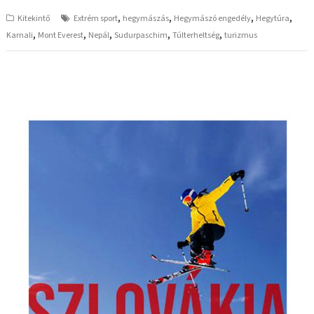
,
,
,
,
Kitekintő
Extrém sport
hegymászás
Hegymászó engedély
Hegytúra
,
,
,
,
,
Karnali
Mont Everest
Nepál
Sudurpaschim
Túlterheltség
turizmus