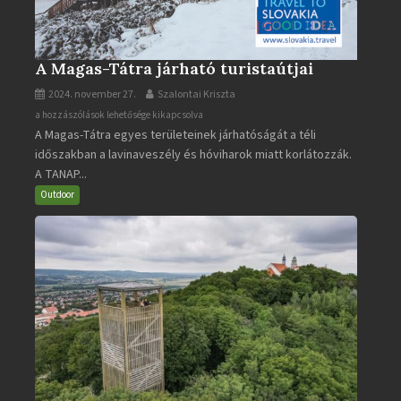
A Magas-Tátra járható turistaútjai
2024. november 27.
Szalontai Kriszta
A
a hozzászólások lehetősége kikapcsolva
A Magas-Tátra egyes területeinek járhatóságát a téli
Magas-
időszakban a lavinaveszély és hóviharok miatt korlátozzák.
Tátra
A TANAP...
járható
turistaútjai
Outdoor
bejegyzéshez