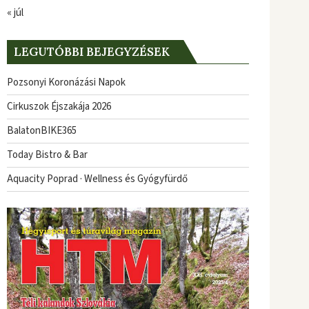
« júl
LEGUTÓBBI BEJEGYZÉSEK
Pozsonyi Koronázási Napok
Cirkuszok Éjszakája 2026
BalatonBIKE365
Today Bistro & Bar
Aquacity Poprad · Wellness és Gyógyfürdő