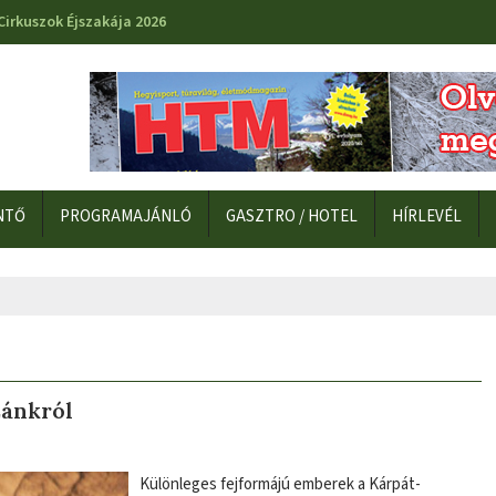
Cirkuszok Éjszakája 2026
NTŐ
PROGRAMAJÁNLÓ
GASZTRO / HOTEL
HÍRLEVÉL
zánkról
Különleges fejformájú emberek a Kárpát-