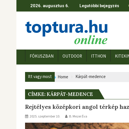
Skip
2026. augusztus 6.
Legutóbbi bejegyzés
to
content
FÓKUSZBAN
OUTDOOR
ITTHON
KITEKI
Itt vagy most
Kárpát-medence
Home
CÍMKE:
KÁRPÁT-MEDENCE
Rejtélyes középkori angol térkép ha
2025. szeptember 10.
B. Mezei Éva