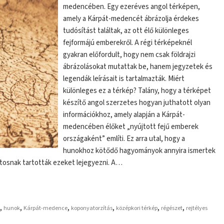
medencében. Egy ezeréves angol térképen,
amely a Kárpát-medencét ábrázolja érdekes
tudósítást találtak, az ott élő különleges
fejformájú emberekről. A régi térképeknél
gyakran előfordult, hogy nem csak földrajzi
ábrázolásokat mutattak be, hanem jegyzetek és
legendák leírásait is tartalmazták. Miért
különleges ez a térkép? Talány, hogy a térképet
készítő angol szerzetes hogyan juthatott olyan
információkhoz, amely alapján a Kárpát-
medencében élőket „nyújtott fejű emberek
országaként” említi. Ez arra utal, hogy a
hunokhoz kötődő hagyományok annyira ismertek
ntosnak tartották ezeket lejegyezni. A…
,
,
,
,
,
,
hunok
Kárpát-medence
koponyatorzítás
középkori térkép
régészet
rejtélyes