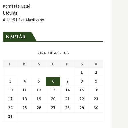
Kornétás Kiadó
Ufóvilág
A Jövő Háza Alapítvány
NAPTÁR
2026. AUGUSZTUS
H
K
S
C
P
S
V
1
2
3
4
5
6
7
8
9
10
11
12
13
14
15
16
17
18
19
20
21
22
23
24
25
26
27
28
29
30
31