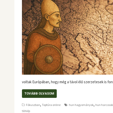
voltak Európában, hogy még a távol élő szerzetesek is fo
TOVÁBB OLVASOM
,
,
Fókuszban
Toptúra online
hun hagyományok
hun harcosok
térkép