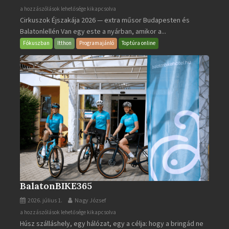
Cirkuszok
a hozzászólások lehetősége kikapcsolva
Cirkuszok Éjszakája 2026 — extra műsor Budapesten és
Éjszakája
Balatonlellén Van egy este a nyárban, amikor a...
2026
bejegyzéshez
Fókuszban
Itthon
Programajánló
Toptúra online
BalatonBIKE365
2026. július 1.
Nagy József
BalatonBIKE365
a hozzászólások lehetősége kikapcsolva
Húsz szálláshely, egy hálózat, egy a célja: hogy a bringád ne
bejegyzéshez