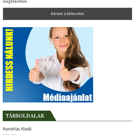
megtekinteni.
TÁRSOLDALAK
Kornétás Kiadó