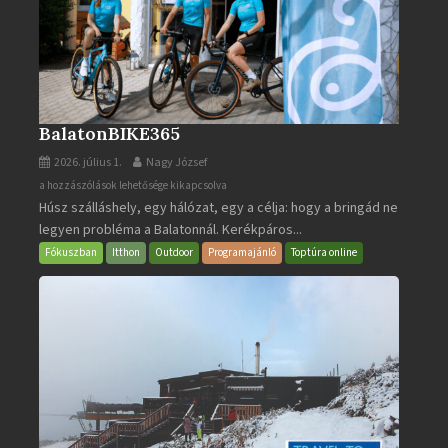
BalatonBIKE365
2026. július 1.
Nagy József
BalatonBIKE365
a hozzászólások lehetősége kikapcsolva
Húsz szálláshely, egy hálózat, egy a célja: hogy a bringád ne
bejegyzéshez
legyen probléma a Balatonnál. Kerékpáros...
Fókuszban
Itthon
Outdoor
Programajánló
Toptúra online