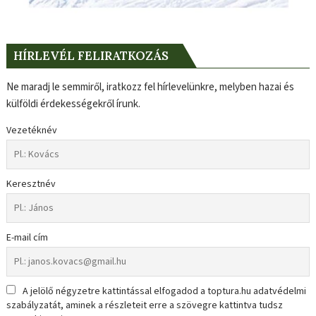
HÍRLEVÉL FELIRATKOZÁS
Ne maradj le semmiről, iratkozz fel hírlevelünkre, melyben hazai és
külföldi érdekességekről írunk.
Vezetéknév
Keresztnév
E-mail cím
A jelölő négyzetre kattintással elfogadod a toptura.hu adatvédelmi
szabályzatát, aminek a részleteit erre a szövegre kattintva tudsz