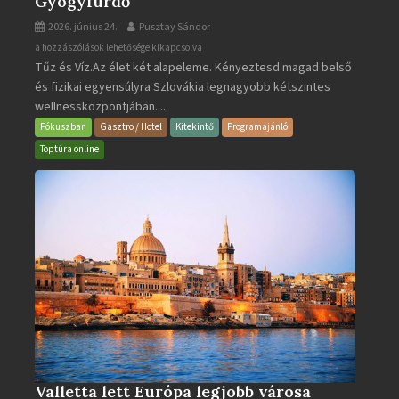
Gyógyfürdő
2026. június 24.
Pusztay Sándor
Aquacity
a hozzászólások lehetősége kikapcsolva
Tűz és Víz.Az élet két alapeleme. Kényeztesd magad belső
Poprad
és fizikai egyensúlyra Szlovákia legnagyobb kétszintes
·
wellnessközpontjában....
Wellness
és
Fókuszban
Gasztro / Hotel
Kitekintő
Programajánló
Gyógyfürdő
Toptúra online
bejegyzéshez
Valletta lett Európa legjobb városa