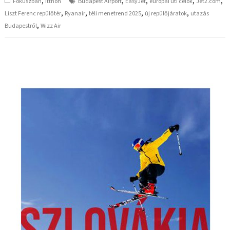
,
,
,
,
,
Fókuszban
Itthon
Budapest Airport
EasyJet
európai úti célok
Jet2.com
,
,
,
,
Liszt Ferenc repülőtér
Ryanair
téli menetrend 2025
új repülőjáratok
utazás
,
Budapestről
Wizz Air