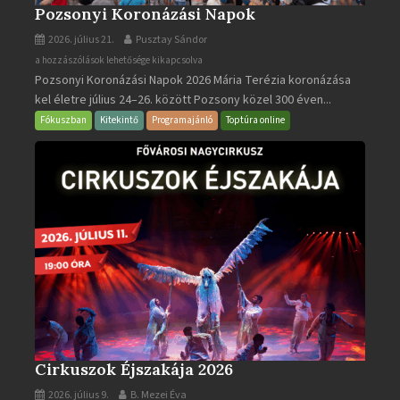
Pozsonyi Koronázási Napok
2026. július 21.
Pusztay Sándor
Pozsonyi
a hozzászólások lehetősége kikapcsolva
Pozsonyi Koronázási Napok 2026 Mária Terézia koronázása
Koronázási
kel életre július 24–26. között Pozsony közel 300 éven...
Napok
bejegyzéshez
Fókuszban
Kitekintő
Programajánló
Toptúra online
Cirkuszok Éjszakája 2026
2026. július 9.
B. Mezei Éva