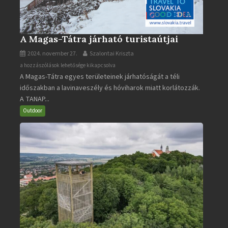
A Magas-Tátra járható turistaútjai
2024. november 27.
Szalontai Kriszta
A
a hozzászólások lehetősége kikapcsolva
A Magas-Tátra egyes területeinek járhatóságát a téli
Magas-
időszakban a lavinaveszély és hóviharok miatt korlátozzák.
Tátra
A TANAP...
járható
turistaútjai
Outdoor
bejegyzéshez