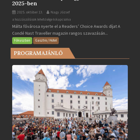
2025-ben
2025. október 13.
Nagy József
Valletta
a hozzászólások lehetősége kikapcsolva
Málta fővárosa nyerte el a Readers’ Choice Awards díjat A
lett
Condé Nast Traveller magazin rangos szavazásán...
Európa
legjobb
Fókuszban
Gasztro / Hotel
városa
PROGRAMAJÁNLÓ
2025-
ben
bejegyzéshez