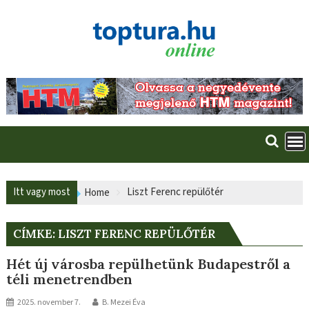
Skip
to
content
Itt vagy most
Liszt Ferenc repülőtér
Home
CÍMKE:
LISZT FERENC REPÜLŐTÉR
Hét új városba repülhetünk Budapestről a
téli menetrendben
2025. november 7.
B. Mezei Éva