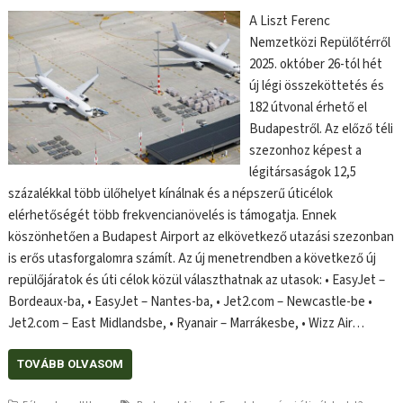
A Liszt Ferenc
Nemzetközi Repülőtérről
2025. október 26-tól hét
új légi összeköttetés és
182 útvonal érhető el
Budapestről. Az előző téli
szezonhoz képest a
légitársaságok 12,5
százalékkal több ülőhelyet kínálnak és a népszerű úticélok
elérhetőségét több frekvencianövelés is támogatja. Ennek
köszönhetően a Budapest Airport az elkövetkező utazási szezonban
is erős utasforgalomra számít. Az új menetrendben a következő új
repülőjáratok és úti célok közül választhatnak az utasok: • EasyJet –
Bordeaux-ba, • EasyJet – Nantes-ba, • Jet2.com – Newcastle-be •
Jet2.com – East Midlandsbe, • Ryanair – Marrákesbe, • Wizz Air…
TOVÁBB OLVASOM