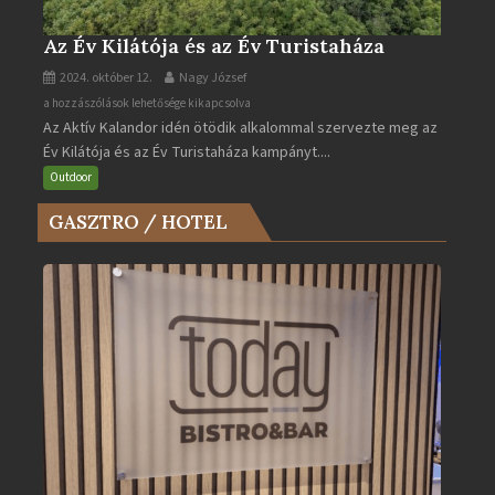
Az Év Kilátója és az Év Turistaháza
2024. október 12.
Nagy József
Az
a hozzászólások lehetősége kikapcsolva
Az Aktív Kalandor idén ötödik alkalommal szervezte meg az
Év
Év Kilátója és az Év Turistaháza kampányt....
Kilátója
és
Outdoor
az
GASZTRO / HOTEL
Év
Turistaháza
bejegyzéshez