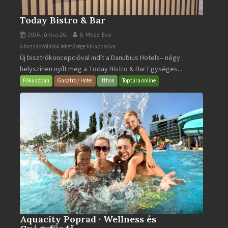
Today Bistro & Bar
2026. június 26.
B. Mezei Éva
Today
a hozzászólások lehetősége kikapcsolva
Új bisztrókoncepcióval indít a Danubius Hotels– négy
Bistro
helyszínen nyílt meg a Today Bistro & Bar Egységes...
&
Bar
Fókuszban
Gasztro / Hotel
Itthon
Toptúra online
bejegyzéshez
Aquacity Poprad · Wellness és