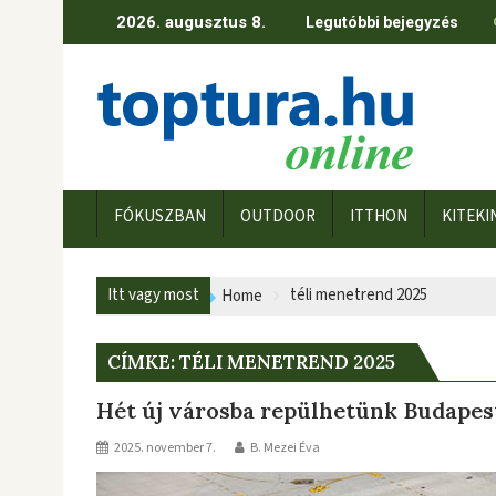
Skip
2026. augusztus 8.
Legutóbbi bejegyzés
to
content
FÓKUSZBAN
OUTDOOR
ITTHON
KITEKI
Itt vagy most
téli menetrend 2025
Home
CÍMKE:
TÉLI MENETREND 2025
Hét új városba repülhetünk Budapes
2025. november 7.
B. Mezei Éva