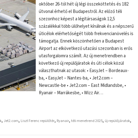
október 26-tól hét új légi összeköttetés és 182
útvonal érhető el Budapestről. Az előző téli
szezonhoz képest a légitársaságok 12,5
százalékkal több ülőhelyet kínálnak és a népszerű
úticélok elérhetőségét több frekvencianövelés is
támogatja. Ennek köszönhetően a Budapest
Airport az elkövetkező utazási szezonban is erős
utasforgalomra számít. Az új menetrendben a
következő új repülőjáratok és úti célok közül
választhatnak az utasok: • EasyJet – Bordeaux-
ba, • EasyJet – Nantes-ba, • Jet2.com –
Newcastle-be • Jet2.com – East Midlandsbe, •
Ryanair – Marrákesbe, • Wizz Air…
,
,
,
,
,
,
ok
Jet2.com
Liszt Ferenc repülőtér
Ryanair
téli menetrend 2025
új repülőjáratok