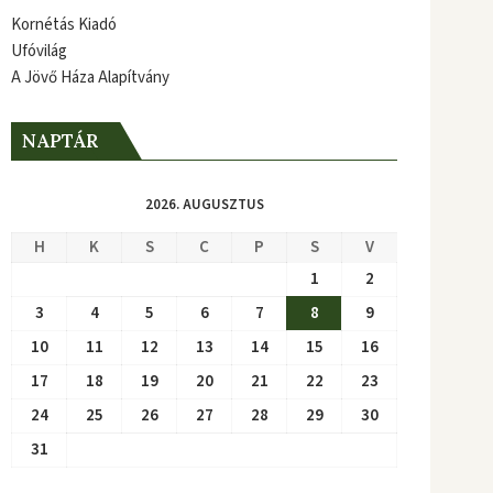
Kornétás Kiadó
Ufóvilág
A Jövő Háza Alapítvány
NAPTÁR
2026. AUGUSZTUS
H
K
S
C
P
S
V
1
2
3
4
5
6
7
8
9
10
11
12
13
14
15
16
17
18
19
20
21
22
23
24
25
26
27
28
29
30
31