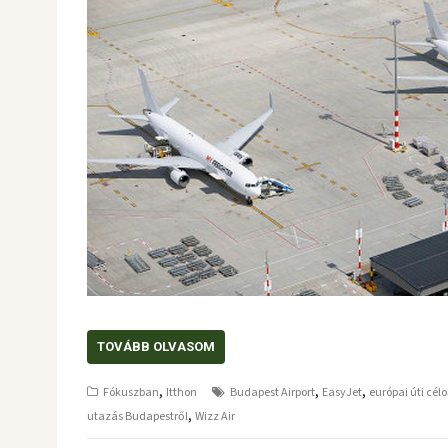
TOVÁBB OLVASOM
,
,
,
Fókuszban
Itthon
Budapest Airport
EasyJet
európai úti cél
,
utazás Budapestről
Wizz Air