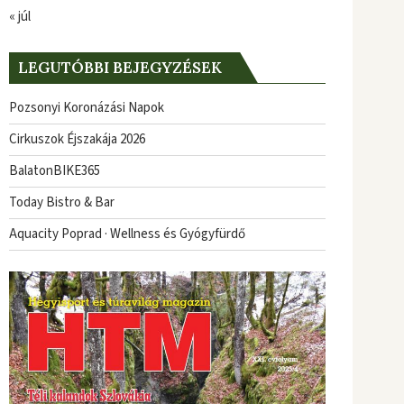
« júl
LEGUTÓBBI BEJEGYZÉSEK
Pozsonyi Koronázási Napok
Cirkuszok Éjszakája 2026
BalatonBIKE365
Today Bistro & Bar
Aquacity Poprad · Wellness és Gyógyfürdő