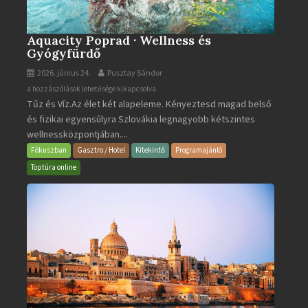
Aquacity Poprad · Wellness és
Gyógyfürdő
2026. június 24.
Pusztay Sándor
Aquacity
a hozzászólások lehetősége kikapcsolva
Tűz és Víz.Az élet két alapeleme. Kényeztesd magad belső
Poprad
és fizikai egyensúlyra Szlovákia legnagyobb kétszintes
·
wellnessközpontjában....
Wellness
és
Fókuszban
Gasztro / Hotel
Kitekintő
Programajánló
Gyógyfürdő
Toptúra online
bejegyzéshez