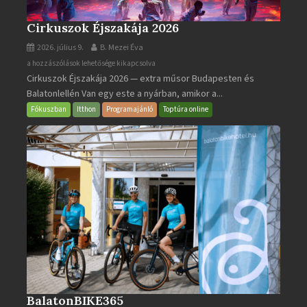
Cirkuszok Éjszakája 2026
2026. július 9.
B. Mezei Éva
Cirkuszok
a hozzászólások lehetősége kikapcsolva
Cirkuszok Éjszakája 2026 — extra műsor Budapesten és
Éjszakája
Balatonlellén Van egy este a nyárban, amikor a...
2026
bejegyzéshez
Fókuszban
Itthon
Programajánló
Toptúra online
BalatonBIKE365