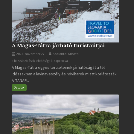
A Magas-Tátra járható turistaútjai
2024. november 27.
Szalontai Kriszta
A
a hozzászólások lehetősége kikapcsolva
A Magas-Tátra egyes területeinek járhatóságát a téli
Magas-
időszakban a lavinaveszély és hóviharok miatt korlátozzák.
Tátra
A TANAP...
járható
turistaútjai
Outdoor
bejegyzéshez