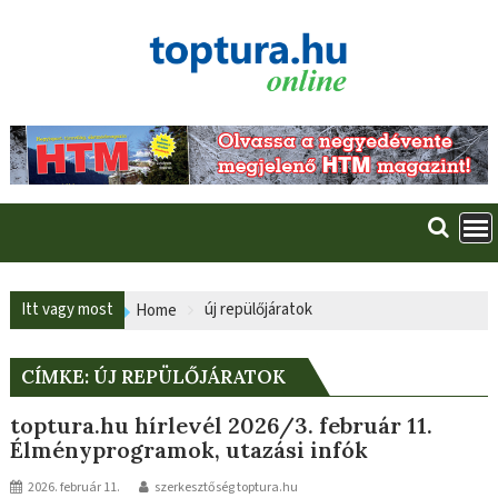
Skip
to
content
Itt vagy most
új repülőjáratok
Home
CÍMKE:
ÚJ REPÜLŐJÁRATOK
toptura.hu hírlevél 2026/3. február 11.
Élményprogramok, utazási infók
2026. február 11.
szerkesztőség toptura.hu