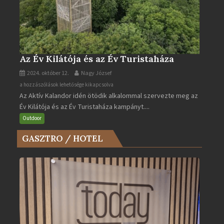
Az Év Kilátója és az Év Turistaháza
2024. október 12.
Nagy József
Az
a hozzászólások lehetősége kikapcsolva
Az Aktív Kalandor idén ötödik alkalommal szervezte meg az
Év
Év Kilátója és az Év Turistaháza kampányt....
Kilátója
és
Outdoor
az
GASZTRO / HOTEL
Év
Turistaháza
bejegyzéshez