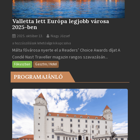
Valletta lett Európa legjobb városa
2025-ben
2025. október 13.
Nagy József
Valletta
a hozzászólások lehetősége kikapcsolva
Málta fővárosa nyerte el a Readers’ Choice Awards díjat A
lett
Condé Nast Traveller magazin rangos szavazásán...
Európa
legjobb
Fókuszban
Gasztro / Hotel
városa
PROGRAMAJÁNLÓ
2025-
ben
bejegyzéshez