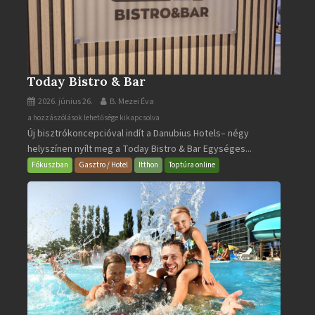
Today Bistro & Bar
2026. június 26.
B. Mezei Éva
Today
a hozzászólások lehetősége kikapcsolva
Új bisztrókoncepcióval indít a Danubius Hotels– négy
Bistro
helyszínen nyílt meg a Today Bistro & Bar Egységes...
&
Bar
Fókuszban
Gasztro / Hotel
Itthon
Toptúra online
bejegyzéshez