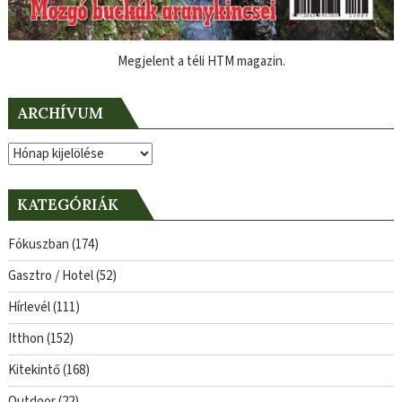
Megjelent a téli HTM magazin.
ARCHÍVUM
Archívum
KATEGÓRIÁK
Fókuszban
(174)
Gasztro / Hotel
(52)
Hírlevél
(111)
Itthon
(152)
Kitekintő
(168)
Outdoor
(22)