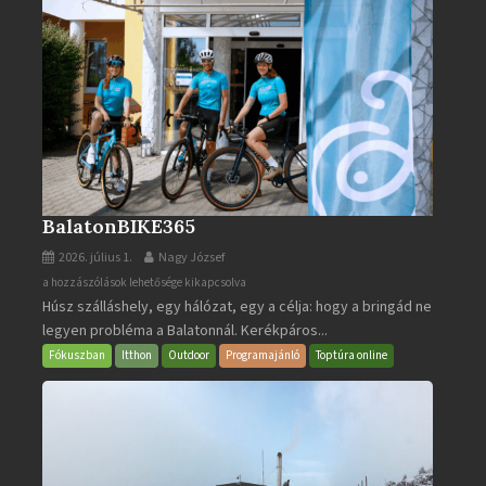
BalatonBIKE365
2026. július 1.
Nagy József
BalatonBIKE365
a hozzászólások lehetősége kikapcsolva
Húsz szálláshely, egy hálózat, egy a célja: hogy a bringád ne
bejegyzéshez
legyen probléma a Balatonnál. Kerékpáros...
Fókuszban
Itthon
Outdoor
Programajánló
Toptúra online