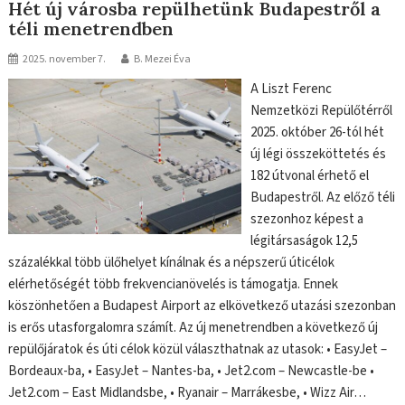
Hét új városba repülhetünk Budapestről a
téli menetrendben
2025. november 7.
B. Mezei Éva
A Liszt Ferenc
Nemzetközi Repülőtérről
2025. október 26-tól hét
új légi összeköttetés és
182 útvonal érhető el
Budapestről. Az előző téli
szezonhoz képest a
légitársaságok 12,5
százalékkal több ülőhelyet kínálnak és a népszerű úticélok
elérhetőségét több frekvencianövelés is támogatja. Ennek
köszönhetően a Budapest Airport az elkövetkező utazási szezonban
is erős utasforgalomra számít. Az új menetrendben a következő új
repülőjáratok és úti célok közül választhatnak az utasok: • EasyJet –
Bordeaux-ba, • EasyJet – Nantes-ba, • Jet2.com – Newcastle-be •
Jet2.com – East Midlandsbe, • Ryanair – Marrákesbe, • Wizz Air…