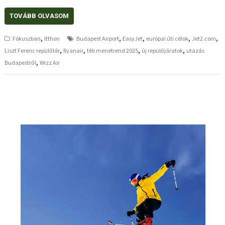
TOVÁBB OLVASOM
,
,
,
,
,
Fókuszban
Itthon
Budapest Airport
EasyJet
európai úti célok
Jet2.com
,
,
,
,
Liszt Ferenc repülőtér
Ryanair
téli menetrend 2025
új repülőjáratok
utazás
,
Budapestről
Wizz Air