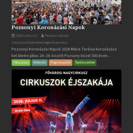
Pozsonyi Koronázási Napok
2026. július 21.
Pusztay Sándor
Pozsonyi
a hozzászólások lehetősége kikapcsolva
Pozsonyi Koronázási Napok 2026 Mária Terézia koronázása
Koronázási
kel életre július 24–26. között Pozsony közel 300 éven...
Napok
bejegyzéshez
Fókuszban
Kitekintő
Programajánló
Toptúra online