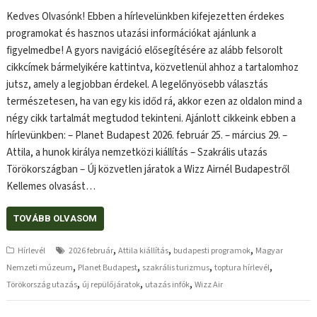
Kedves Olvasónk! Ebben a hírlevelünkben kifejezetten érdekes
programokat és hasznos utazási információkat ajánlunk a
figyelmedbe! A gyors navigáció elősegítésére az alább felsorolt
cikkcímek bármelyikére kattintva, közvetlenül ahhoz a tartalomhoz
jutsz, amely a legjobban érdekel. A legelőnyösebb választás
természetesen, ha van egy kis időd rá, akkor ezen az oldalon mind a
négy cikk tartalmát megtudod tekinteni. Ajánlott cikkeink ebben a
hírlevünkben: – Planet Budapest 2026. február 25. – március 29. –
Attila, a hunok királya nemzetközi kiállítás – Szakrális utazás
Törökországban – Új közvetlen járatok a Wizz Airnél Budapestről
Kellemes olvasást…
TOVÁBB OLVASOM
,
,
,
Hírlevél
2026 február
Attila kiállítás
budapesti programok
Magyar
,
,
,
,
Nemzeti múzeum
Planet Budapest
szakrális turizmus
toptura hírlevél
,
,
,
Törökország utazás
új repülőjáratok
utazás infók
Wizz Air