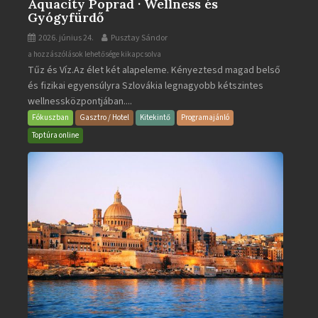
Aquacity Poprad · Wellness és
Gyógyfürdő
2026. június 24.
Pusztay Sándor
Aquacity
a hozzászólások lehetősége kikapcsolva
Tűz és Víz.Az élet két alapeleme. Kényeztesd magad belső
Poprad
és fizikai egyensúlyra Szlovákia legnagyobb kétszintes
·
wellnessközpontjában....
Wellness
és
Fókuszban
Gasztro / Hotel
Kitekintő
Programajánló
Gyógyfürdő
Toptúra online
bejegyzéshez