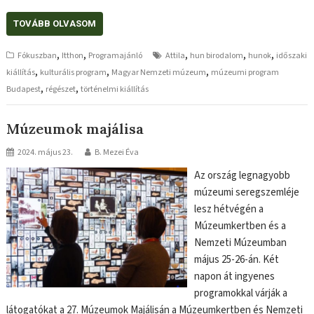
TOVÁBB OLVASOM
,
,
,
,
,
Fókuszban
Itthon
Programajánló
Attila
hun birodalom
hunok
időszaki
,
,
,
kiállítás
kulturális program
Magyar Nemzeti múzeum
múzeumi program
,
,
Budapest
régészet
történelmi kiállítás
Múzeumok majálisa
2024. május 23.
B. Mezei Éva
Az ország legnagyobb
múzeumi seregszemléje
lesz hétvégén a
Múzeumkertben és a
Nemzeti Múzeumban
május 25-26-án. Két
napon át ingyenes
programokkal várják a
látogatókat a 27. Múzeumok Majálisán a Múzeumkertben és Nemzeti