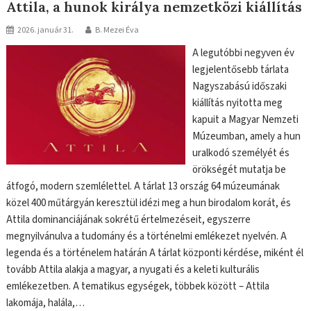
Attila, a hunok királya nemzetközi kiállítás
2026. január 31.
B. Mezei Éva
A legutóbbi negyven év
legjelentősebb tárlata
Nagyszabású időszaki
kiállítás nyitotta meg
kapuit a Magyar Nemzeti
Múzeumban, amely a hun
uralkodó személyét és
örökségét mutatja be
átfogó, modern szemlélettel. A tárlat 13 ország 64 múzeumának
közel 400 műtárgyán keresztül idézi meg a hun birodalom korát, és
Attila dominanciájának sokrétű értelmezéseit, egyszerre
megnyilvánulva a tudomány és a történelmi emlékezet nyelvén. A
legenda és a történelem határán A tárlat központi kérdése, miként él
tovább Attila alakja a magyar, a nyugati és a keleti kulturális
emlékezetben. A tematikus egységek, többek között – Attila
lakomája, halála,…