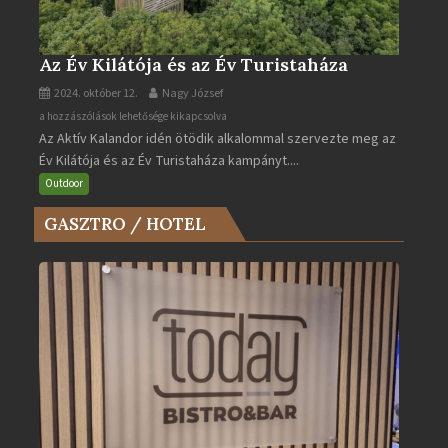
Az Év Kilátója és az Év Turistaháza
2024. október 12.
Nagy József
Az
a hozzászólások lehetősége kikapcsolva
Az Aktív Kalandor idén ötödik alkalommal szervezte meg az
Év
Év Kilátója és az Év Turistaháza kampányt....
Kilátója
és
Outdoor
az
GASZTRO / HOTEL
Év
Turistaháza
bejegyzéshez