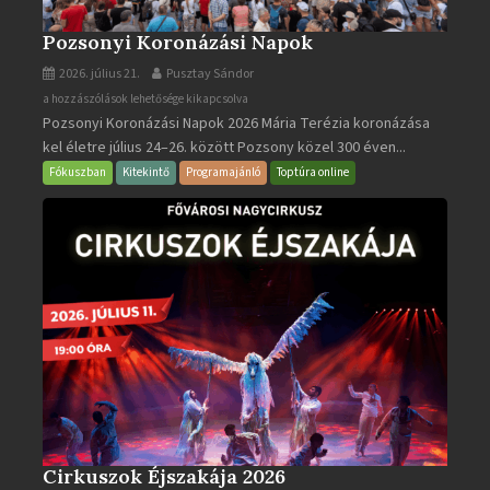
Pozsonyi Koronázási Napok
2026. július 21.
Pusztay Sándor
Pozsonyi
a hozzászólások lehetősége kikapcsolva
Pozsonyi Koronázási Napok 2026 Mária Terézia koronázása
Koronázási
kel életre július 24–26. között Pozsony közel 300 éven...
Napok
bejegyzéshez
Fókuszban
Kitekintő
Programajánló
Toptúra online
Cirkuszok Éjszakája 2026