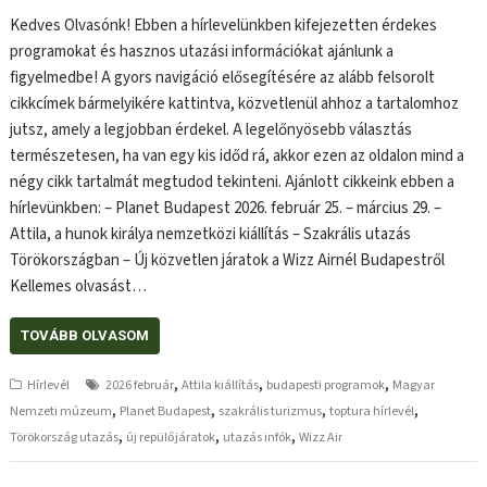
Kedves Olvasónk! Ebben a hírlevelünkben kifejezetten érdekes
programokat és hasznos utazási információkat ajánlunk a
figyelmedbe! A gyors navigáció elősegítésére az alább felsorolt
cikkcímek bármelyikére kattintva, közvetlenül ahhoz a tartalomhoz
jutsz, amely a legjobban érdekel. A legelőnyösebb választás
természetesen, ha van egy kis időd rá, akkor ezen az oldalon mind a
négy cikk tartalmát megtudod tekinteni. Ajánlott cikkeink ebben a
hírlevünkben: – Planet Budapest 2026. február 25. – március 29. –
Attila, a hunok királya nemzetközi kiállítás – Szakrális utazás
Törökországban – Új közvetlen járatok a Wizz Airnél Budapestről
Kellemes olvasást…
TOVÁBB OLVASOM
,
,
,
Hírlevél
2026 február
Attila kiállítás
budapesti programok
Magyar
,
,
,
,
Nemzeti múzeum
Planet Budapest
szakrális turizmus
toptura hírlevél
,
,
,
Törökország utazás
új repülőjáratok
utazás infók
Wizz Air