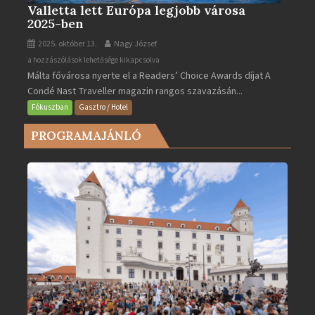
Valletta lett Európa legjobb városa
2025-ben
2025. október 13.
Nagy József
Valletta
a hozzászólások lehetősége kikapcsolva
Málta fővárosa nyerte el a Readers’ Choice Awards díjat A
lett
Condé Nast Traveller magazin rangos szavazásán...
Európa
legjobb
Fókuszban
Gasztro / Hotel
városa
PROGRAMAJÁNLÓ
2025-
ben
bejegyzéshez