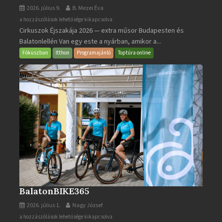
2026. július 9.
B. Mezei Éva
Cirkuszok
a hozzászólások lehetősége kikapcsolva
Cirkuszok Éjszakája 2026 — extra műsor Budapesten és
Éjszakája
Balatonlellén Van egy este a nyárban, amikor a...
2026
bejegyzéshez
Fókuszban
Itthon
Programajánló
Toptúra online
BalatonBIKE365
2026. július 1.
Nagy József
BalatonBIKE365
a hozzászólások lehetősége kikapcsolva