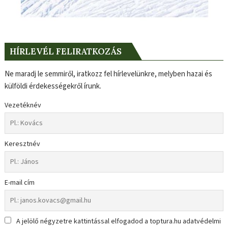
HÍRLEVÉL FELIRATKOZÁS
Ne maradj le semmiről, iratkozz fel hírlevelünkre, melyben hazai és
külföldi érdekességekről írunk.
Vezetéknév
Keresztnév
E-mail cím
A jelölő négyzetre kattintással elfogadod a toptura.hu adatvédelmi