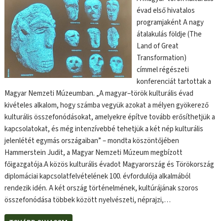
évad első hivatalos
programjaként A nagy
átalakulás földje (The
Land of Great
Transformation)
címmel régészeti
konferenciát tartottak a
Magyar Nemzeti Múzeumban. „A magyar–török kulturális évad
kivételes alkalom, hogy számba vegyük azokat a mélyen gyökerező
kulturális összefonódásokat, amelyekre építve tovább erősíthetjük a
kapcsolatokat, és még intenzívebbé tehetjük a két nép kulturális
jelenlétét egymás országaiban” – mondta köszöntőjében
Hammerstein Judit, a Magyar Nemzeti Múzeum megbízott
főigazgatója.A közös kulturális évadot Magyarország és Törökország
diplomáciai kapcsolatfelvételének 100. évfordulója alkalmából
rendezik idén. A két ország történelmének, kultúrájának szoros
összefonódása többek között nyelvészeti, néprajzi,…