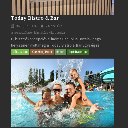
Today Bistro & Bar
2026. június 26.
B. Mezei Éva
Today
a hozzászólások lehetősége kikapcsolva
Új bisztrókoncepcióval indít a Danubius Hotels– négy
Bistro
helyszínen nyílt meg a Today Bistro & Bar Egységes...
&
Bar
Fókuszban
Gasztro / Hotel
Itthon
Toptúra online
bejegyzéshez