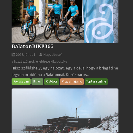
BalatonBIKE365
2026. július 1.
Nagy József
BalatonBIKE365
a hozzászólások lehetősége kikapcsolva
Húsz szálláshely, egy hálózat, egy a célja: hogy a bringád ne
bejegyzéshez
legyen probléma a Balatonnál. Kerékpáros...
Fókuszban
Itthon
Outdoor
Programajánló
Toptúra online