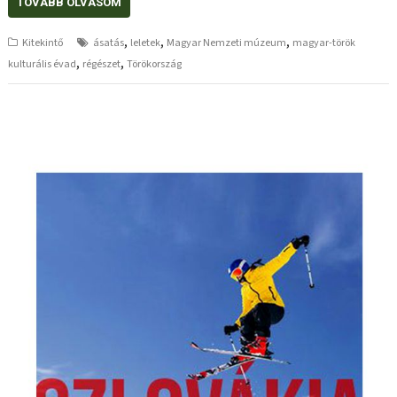
TOVÁBB OLVASOM
,
,
,
Kitekintő
ásatás
leletek
Magyar Nemzeti múzeum
magyar-török
,
,
kulturális évad
régészet
Törökország