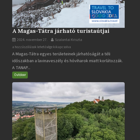
A Magas-Tátra járható turistaútjai
2024. november 27.
Szalontai Kriszta
A
a hozzászólások lehetősége kikapcsolva
A Magas-Tátra egyes területeinek járhatóságát a téli
Magas-
időszakban a lavinaveszély és hóviharok miatt korlátozzák.
Tátra
A TANAP...
járható
turistaútjai
Outdoor
bejegyzéshez