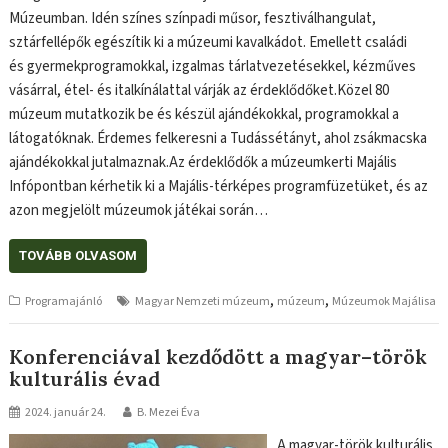
Múzeumban. Idén színes színpadi műsor, fesztiválhangulat,
sztárfellépők egészítik ki a múzeumi kavalkádot. Emellett családi
és gyermekprogramokkal, izgalmas tárlatvezetésekkel, kézműves
vásárral, étel- és italkínálattal várják az érdeklődőket.Közel 80
múzeum mutatkozik be és készül ajándékokkal, programokkal a
látogatóknak. Érdemes felkeresni a Tudássétányt, ahol zsákmacska
ajándékokkal jutalmaznak.Az érdeklődők a múzeumkerti Majális
Infópontban kérhetik ki a Majális-térképes programfüzetüket, és az
azon megjelölt múzeumok játékai során…
TOVÁBB OLVASOM
,
,
Programajánló
Magyar Nemzeti múzeum
múzeum
Múzeumok Majálisa
Konferenciával kezdődött a magyar–török
kulturális évad
2024. január 24.
B. Mezei Éva
A magyar-török kulturális