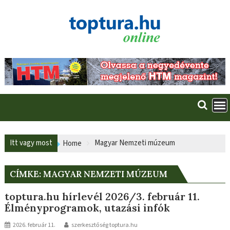
Skip
to
content
Itt vagy most
Magyar Nemzeti múzeum
Home
CÍMKE:
MAGYAR NEMZETI MÚZEUM
toptura.hu hírlevél 2026/3. február 11.
Élményprogramok, utazási infók
2026. február 11.
szerkesztőség toptura.hu