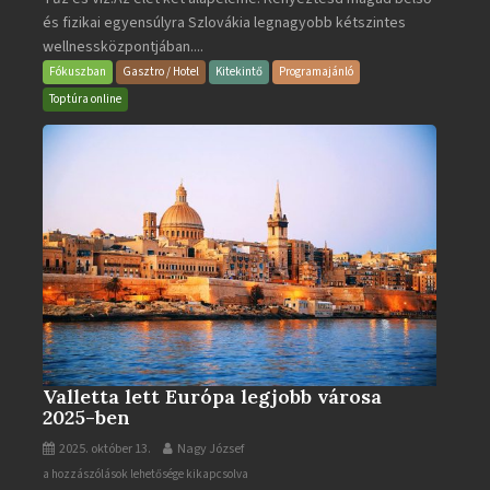
és fizikai egyensúlyra Szlovákia legnagyobb kétszintes
·
wellnessközpontjában....
Wellness
és
Fókuszban
Gasztro / Hotel
Kitekintő
Programajánló
Gyógyfürdő
Toptúra online
bejegyzéshez
Valletta lett Európa legjobb városa
2025-ben
2025. október 13.
Nagy József
Valletta
a hozzászólások lehetősége kikapcsolva