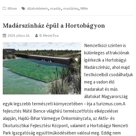
,
,
,
Itthon
állatvédelem
madár
madárles
MMe
Madárszínház épül a Hortobágyon
2024. július 16.
B. Mezei Éva
Nemzetközi szinten is
különleges attrakciónak
ígérkezik a Hortobágyi
Madárszínház, ahol majd
testközelből csodálhatjuk
meg a vadon élő
madarakat és más
állatokat Magyarország
egyik legszebb természeti környezetében – írja a turizmus.com.A
fejlesztés Máté Bence világhírű természetfotós elképzelései
alapján, Hajdú-Bihar Vármegye Önkormányzata, az Aktív- és
Ökoturisztikai Fejlesztési Központ, valamint a Hortobágyi Nemzeti
Park Igazgatóság együttműködésében valósul meg. Eddig nem