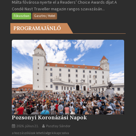
Málta fővárosa nyerte el a Readers’ Choice Awards díjat A
lett
Condé Nast Traveller magazin rangos szavazásán...
Európa
legjobb
Fókuszban
Gasztro / Hotel
városa
PROGRAMAJÁNLÓ
2025-
ben
bejegyzéshez
Pozsonyi Koronázási Napok
2026. július 21.
Pusztay Sándor
Pozsonyi
a hozzászólások lehetősége kikapcsolva