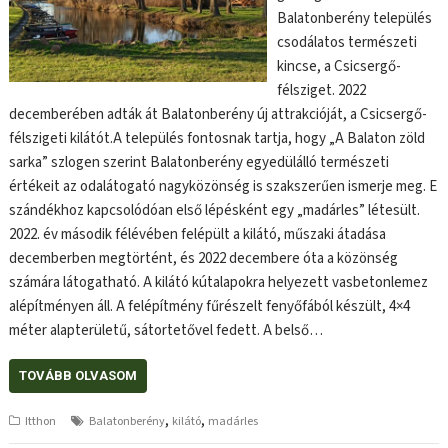
Balatonberény település
csodálatos természeti
kincse, a Csicsergő-
félsziget. 2022
decemberében adták át Balatonberény új attrakcióját, a Csicsergő-
félszigeti kilátót.A település fontosnak tartja, hogy „A Balaton zöld
sarka” szlogen szerint Balatonberény egyedülálló természeti
értékeit az odalátogató nagyközönség is szakszerűen ismerje meg. E
szándékhoz kapcsolódóan első lépésként egy „madárles” létesült.
2022. év második félévében felépült a kilátó, műszaki átadása
decemberben megtörtént, és 2022 decembere óta a közönség
számára látogatható. A kilátó kútalapokra helyezett vasbetonlemez
alépítményen áll. A felépítmény fűrészelt fenyőfából készült, 4×4
méter alapterületű, sátortetővel fedett. A belső…
TOVÁBB OLVASOM
,
,
Itthon
Balatonberény
kilátó
madárles