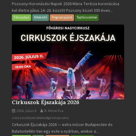
Pozsonyi Koronázási Napok 2026 Mária Terézia koronázása
Koronázási
kel életre július 24–26. között Pozsony közel 300 éven...
Napok
bejegyzéshez
Fókuszban
Kitekintő
Programajánló
Toptúra online
Cirkuszok Éjszakája 2026
2026. július 9.
B. Mezei Éva
Cirkuszok
a hozzászólások lehetősége kikapcsolva
Cirkuszok Éjszakája 2026 — extra műsor Budapesten és
Éjszakája
Balatonlellén Van egy este a nyárban, amikor a...
2026