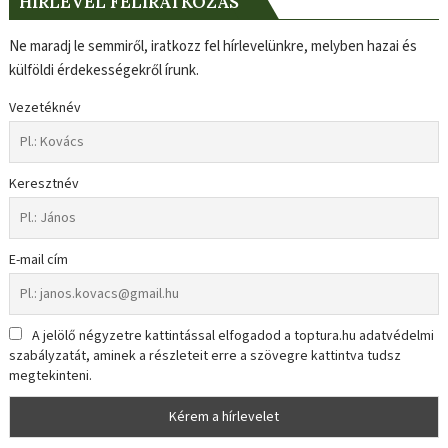
HÍRLEVÉL FELIRATKOZÁS
Ne maradj le semmiről, iratkozz fel hírlevelünkre, melyben hazai és
külföldi érdekességekről írunk.
Vezetéknév
Keresztnév
E-mail cím
A jelölő négyzetre kattintással elfogadod a toptura.hu adatvédelmi
szabályzatát, aminek a részleteit erre a szövegre kattintva tudsz
megtekinteni.