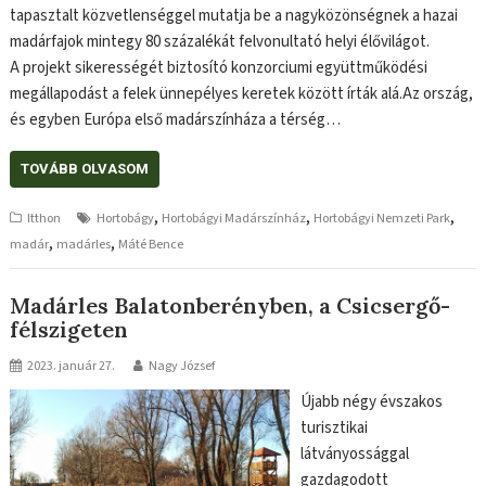
tapasztalt közvetlenséggel mutatja be a nagyközönségnek a hazai
madárfajok mintegy 80 százalékát felvonultató helyi élővilágot.
A projekt sikerességét biztosító konzorciumi együttműködési
megállapodást a felek ünnepélyes keretek között írták alá.Az ország,
és egyben Európa első madárszínháza a térség…
TOVÁBB OLVASOM
,
,
,
Itthon
Hortobágy
Hortobágyi Madárszínház
Hortobágyi Nemzeti Park
,
,
madár
madárles
Máté Bence
Madárles Balatonberényben, a Csicsergő-
félszigeten
2023. január 27.
Nagy József
Újabb négy évszakos
turisztikai
látványossággal
gazdagodott