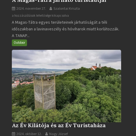
2024. november 27.
Szalontai Kriszta
A
a hozzászólások lehetősége kikapcsolva
A Magas-Tátra egyes területeinek járhatóságát a téli
Magas-
időszakban a lavinaveszély és hóviharok miatt korlátozzák.
Tátra
A TANAP...
járható
turistaútjai
Outdoor
bejegyzéshez
Az Év Kilátója és az Év Turistaháza
2024. október 12.
Nagy József