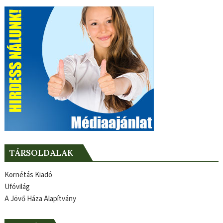
TÁRSOLDALAK
Kornétás Kiadó
Ufóvilág
A Jövő Háza Alapítvány