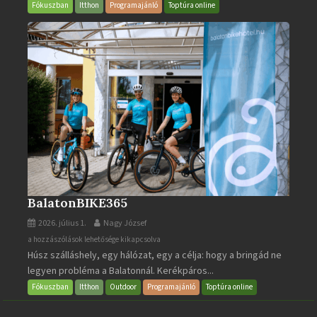
bejegyzéshez
Fókuszban
Itthon
Programajánló
Toptúra online
BalatonBIKE365
2026. július 1.
Nagy József
BalatonBIKE365
a hozzászólások lehetősége kikapcsolva
Húsz szálláshely, egy hálózat, egy a célja: hogy a bringád ne
bejegyzéshez
legyen probléma a Balatonnál. Kerékpáros...
Fókuszban
Itthon
Outdoor
Programajánló
Toptúra online