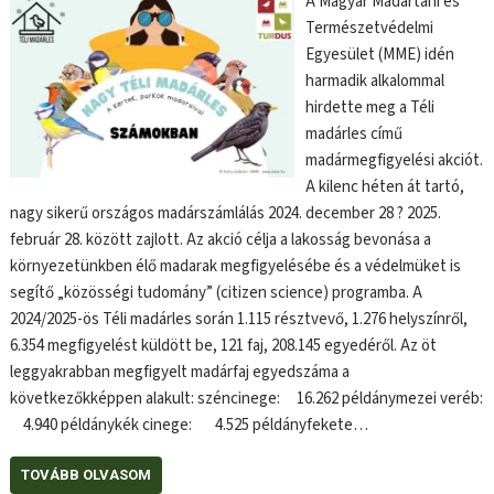
A Magyar Madártani és
Természetvédelmi
Egyesület (MME) idén
harmadik alkalommal
hirdette meg a Téli
madárles című
madármegfigyelési akciót.
A kilenc héten át tartó,
nagy sikerű országos madárszámlálás 2024. december 28 ? 2025.
február 28. között zajlott. Az akció célja a lakosság bevonása a
környezetünkben élő madarak megfigyelésébe és a védelmüket is
segítő „közösségi tudomány” (citizen science) programba. A
2024/2025-ös Téli madárles során 1.115 résztvevő, 1.276 helyszínről,
6.354 megfigyelést küldött be, 121 faj, 208.145 egyedéről. Az öt
leggyakrabban megfigyelt madárfaj egyedszáma a
következőkképpen alakult: széncinege: 16.262 példánymezei veréb:
4.940 példánykék cinege: 4.525 példányfekete…
TOVÁBB OLVASOM