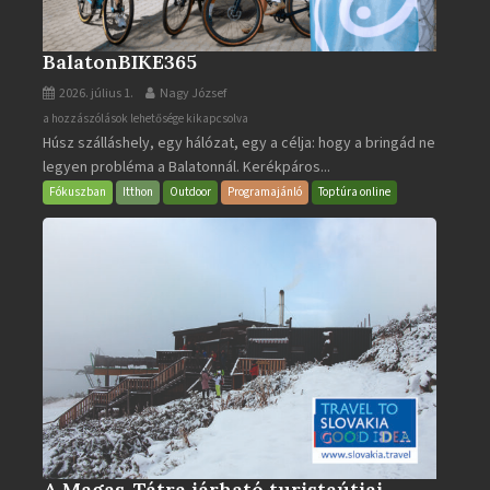
BalatonBIKE365
2026. július 1.
Nagy József
BalatonBIKE365
a hozzászólások lehetősége kikapcsolva
Húsz szálláshely, egy hálózat, egy a célja: hogy a bringád ne
bejegyzéshez
legyen probléma a Balatonnál. Kerékpáros...
Fókuszban
Itthon
Outdoor
Programajánló
Toptúra online
A Magas-Tátra járható turistaútjai