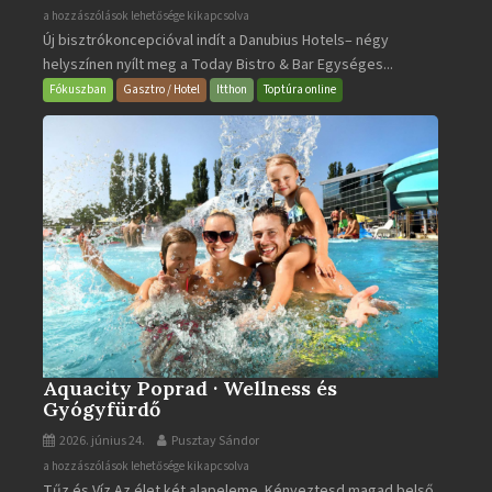
Today
a hozzászólások lehetősége kikapcsolva
Új bisztrókoncepcióval indít a Danubius Hotels– négy
Bistro
helyszínen nyílt meg a Today Bistro & Bar Egységes...
&
Bar
Fókuszban
Gasztro / Hotel
Itthon
Toptúra online
bejegyzéshez
Aquacity Poprad · Wellness és
Gyógyfürdő
2026. június 24.
Pusztay Sándor
Aquacity
a hozzászólások lehetősége kikapcsolva
Tűz és Víz.Az élet két alapeleme. Kényeztesd magad belső
Poprad