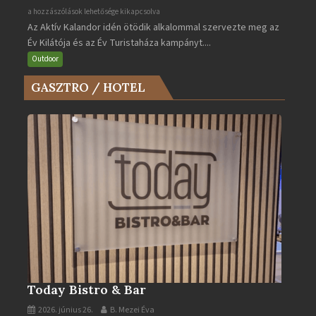
Az
a hozzászólások lehetősége kikapcsolva
Az Aktív Kalandor idén ötödik alkalommal szervezte meg az
Év
Év Kilátója és az Év Turistaháza kampányt....
Kilátója
és
Outdoor
az
GASZTRO / HOTEL
Év
Turistaháza
bejegyzéshez
Today Bistro & Bar
2026. június 26.
B. Mezei Éva