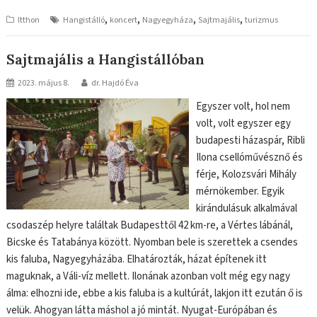
,
,
,
,
Itthon
Hangistálló
koncert
Nagyegyháza
Sajtmajális
turizmus
Sajtmajális a Hangistállóban
2023. május 8.
dr. Hajdó Éva
Egyszer volt, hol nem
volt, volt egyszer egy
budapesti házaspár, Ribli
Ilona csellóművésznő és
férje, Kolozsvári Mihály
mérnökember. Egyik
kirándulásuk alkalmával
csodaszép helyre találtak Budapesttől 42 km-re, a Vértes lábánál,
Bicske és Tatabánya között. Nyomban bele is szerettek a csendes
kis faluba, Nagyegyházába. Elhatározták, házat építenek itt
maguknak, a Váli-víz mellett. Ilonának azonban volt még egy nagy
álma: elhozni ide, ebbe a kis faluba is a kultúrát, lakjon itt ezután ő is
velük. Ahogyan látta máshol a jó mintát. Nyugat-Európában és