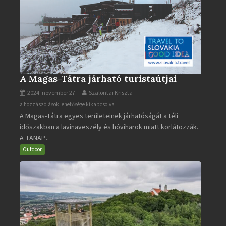
A Magas-Tátra járható turistaútjai
2024. november 27.
Szalontai Kriszta
A
a hozzászólások lehetősége kikapcsolva
A Magas-Tátra egyes területeinek járhatóságát a téli
Magas-
időszakban a lavinaveszély és hóviharok miatt korlátozzák.
Tátra
A TANAP...
járható
turistaútjai
Outdoor
bejegyzéshez