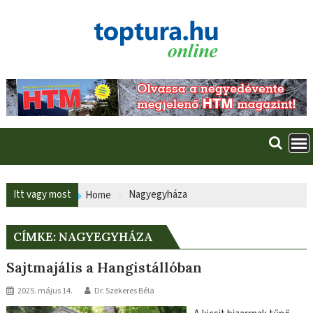
Skip
to
content
Itt vagy most
Nagyegyháza
Home
CÍMKE:
NAGYEGYHÁZA
Sajtmajális a Hangistállóban
2025. május 14.
Dr. Szekeres Béla