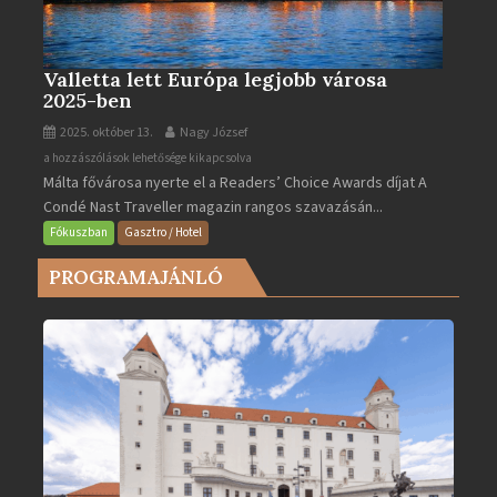
Valletta lett Európa legjobb városa
2025-ben
2025. október 13.
Nagy József
Valletta
a hozzászólások lehetősége kikapcsolva
Málta fővárosa nyerte el a Readers’ Choice Awards díjat A
lett
Condé Nast Traveller magazin rangos szavazásán...
Európa
legjobb
Fókuszban
Gasztro / Hotel
városa
PROGRAMAJÁNLÓ
2025-
ben
bejegyzéshez