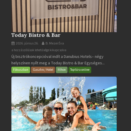
Today Bistro & Bar
2026. június 26.
B. Mezei Éva
Today
a hozzászólások lehetősége kikapcsolva
Új bisztrókoncepcióval indít a Danubius Hotels– négy
Bistro
helyszínen nyílt meg a Today Bistro & Bar Egységes...
&
Bar
Fókuszban
Gasztro / Hotel
Itthon
Toptúra online
bejegyzéshez