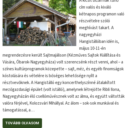
A kicsit bizarrnak tűnő
cím valós és kiváló
kétnapos programon való
részvételre szóló
meghívást takart. A
nagyegyházi
Hangistállóban idén is,
május 10-11-én
megrendezésre került Sajtmajálison (Kézműves Sajtok Kiállítása és
Vására, Óbarok-Nagyegyháza) volt szerencsénk részt venni, ahol – a
színes kultúrprogramok közepette – sajt, méz, és egyéb finomságok
kóstolására és vételére is bőséges lehetősége nyílt a
résztvevőknek. A Hangistálló egy koncerthelyszínné átalakított
mezőgazdasági épület (volt istálló), amelynek létrejötte Ribli Ilona,
Nagyegyházán élő csellóművésznek volt az álma, és együtt váltották
valóra férjével, Kolozsvári Mihállyal. Az álom – sok-sok munkával és
támogatással, a…
TOVÁBB OLVASOM