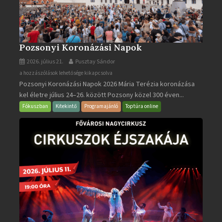
Pozsonyi Koronázási Napok
2026. július 21.
Pusztay Sándor
Pozsonyi
a hozzászólások lehetősége kikapcsolva
Pozsonyi Koronázási Napok 2026 Mária Terézia koronázása
Koronázási
kel életre július 24–26. között Pozsony közel 300 éven...
Napok
bejegyzéshez
Fókuszban
Kitekintő
Programajánló
Toptúra online