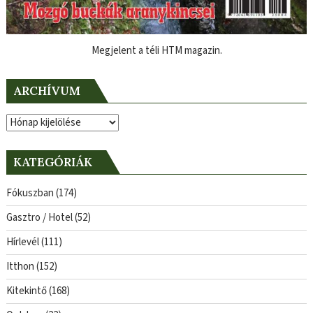
Megjelent a téli HTM magazin.
ARCHÍVUM
Archívum
KATEGÓRIÁK
Fókuszban
(174)
Gasztro / Hotel
(52)
Hírlevél
(111)
Itthon
(152)
Kitekintő
(168)