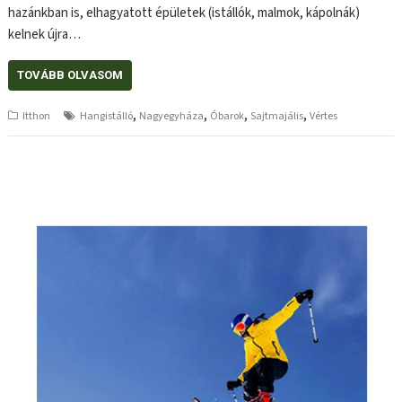
hazánkban is, elhagyatott épületek (istállók, malmok, kápolnák)
kelnek újra…
TOVÁBB OLVASOM
,
,
,
,
Itthon
Hangistálló
Nagyegyháza
Óbarok
Sajtmajális
Vértes