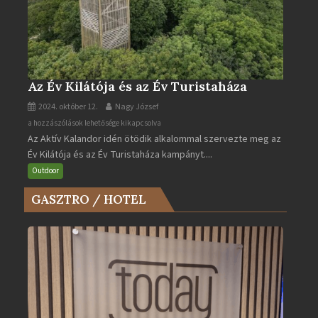
Az Év Kilátója és az Év Turistaháza
2024. október 12.
Nagy József
Az
a hozzászólások lehetősége kikapcsolva
Az Aktív Kalandor idén ötödik alkalommal szervezte meg az
Év
Év Kilátója és az Év Turistaháza kampányt....
Kilátója
és
Outdoor
az
GASZTRO / HOTEL
Év
Turistaháza
bejegyzéshez