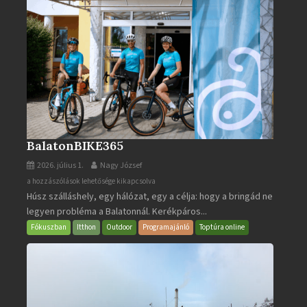
BalatonBIKE365
2026. július 1.
Nagy József
BalatonBIKE365
a hozzászólások lehetősége kikapcsolva
Húsz szálláshely, egy hálózat, egy a célja: hogy a bringád ne
bejegyzéshez
legyen probléma a Balatonnál. Kerékpáros...
Fókuszban
Itthon
Outdoor
Programajánló
Toptúra online