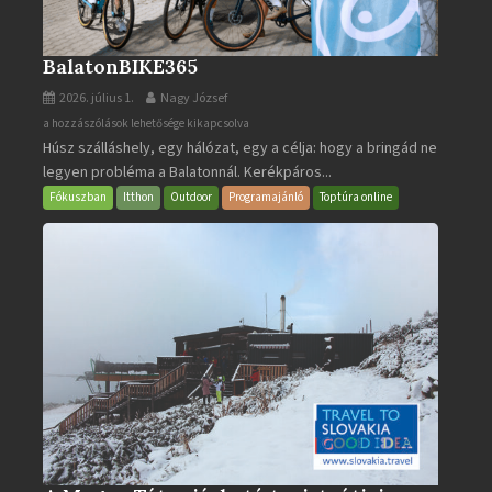
BalatonBIKE365
2026. július 1.
Nagy József
BalatonBIKE365
a hozzászólások lehetősége kikapcsolva
Húsz szálláshely, egy hálózat, egy a célja: hogy a bringád ne
bejegyzéshez
legyen probléma a Balatonnál. Kerékpáros...
Fókuszban
Itthon
Outdoor
Programajánló
Toptúra online