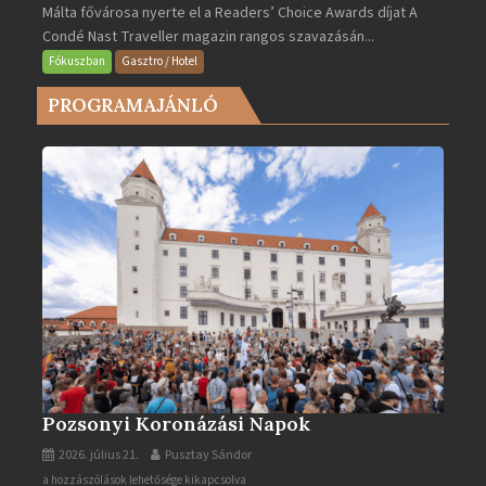
Málta fővárosa nyerte el a Readers’ Choice Awards díjat A
lett
Condé Nast Traveller magazin rangos szavazásán...
Európa
legjobb
Fókuszban
Gasztro / Hotel
városa
PROGRAMAJÁNLÓ
2025-
ben
bejegyzéshez
Pozsonyi Koronázási Napok
2026. július 21.
Pusztay Sándor
Pozsonyi
a hozzászólások lehetősége kikapcsolva