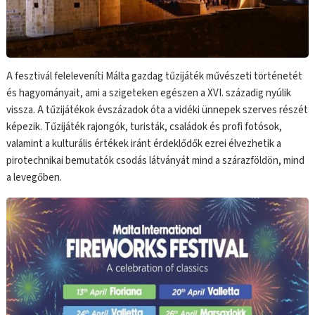
A fesztivál feleleveníti Málta gazdag tűzijáték művészeti történetét
és hagyományait, ami a szigeteken egészen a XVI. századig nyúlik
vissza. A tűzijátékok évszázadok óta a vidéki ünnepek szerves részét
képezik. Tűzijáték rajongók, turisták, családok és profi fotósok,
valamint a kulturális értékek iránt érdeklődők ezrei élvezhetik a
pirotechnikai bemutatók csodás látványát mind a szárazföldön, mind
a levegőben.