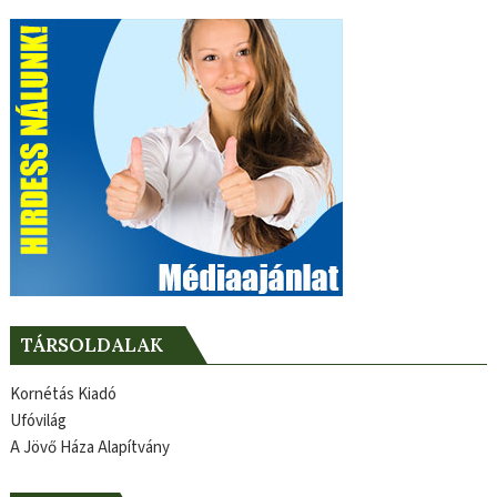
TÁRSOLDALAK
Kornétás Kiadó
Ufóvilág
A Jövő Háza Alapítvány