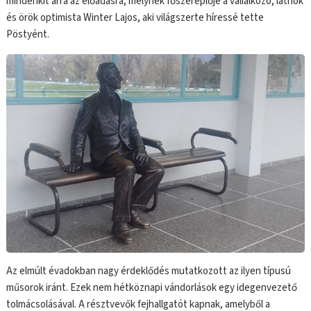
mindenkit arra az előadásra, melynek főszereplője a vállalkozó, látnok
és örök optimista Winter Lajos, aki világszerte híressé tette
Pöstyént.
Az elmúlt évadokban nagy érdeklődés mutatkozott az ilyen típusú
műsorok iránt. Ezek nem hétköznapi vándorlások egy idegenvezető
tolmácsolásával. A résztvevők fejhallgatót kapnak, amelyből a