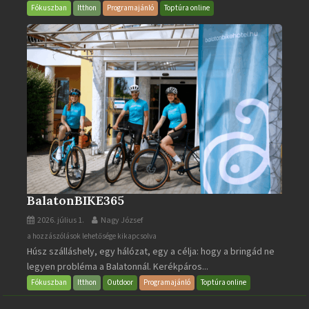
bejegyzéshez
Fókuszban
Itthon
Programajánló
Toptúra online
BalatonBIKE365
2026. július 1.
Nagy József
BalatonBIKE365
a hozzászólások lehetősége kikapcsolva
Húsz szálláshely, egy hálózat, egy a célja: hogy a bringád ne
bejegyzéshez
legyen probléma a Balatonnál. Kerékpáros...
Fókuszban
Itthon
Outdoor
Programajánló
Toptúra online