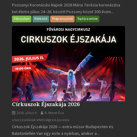
Pozsonyi Koronázási Napok 2026 Mária Terézia koronázása
Koronázási
kel életre július 24–26. között Pozsony közel 300 éven...
Napok
bejegyzéshez
Fókuszban
Kitekintő
Programajánló
Toptúra online
Cirkuszok Éjszakája 2026
2026. július 9.
B. Mezei Éva
Cirkuszok
a hozzászólások lehetősége kikapcsolva
Cirkuszok Éjszakája 2026 — extra műsor Budapesten és
Éjszakája
Balatonlellén Van egy este a nyárban, amikor a...
2026