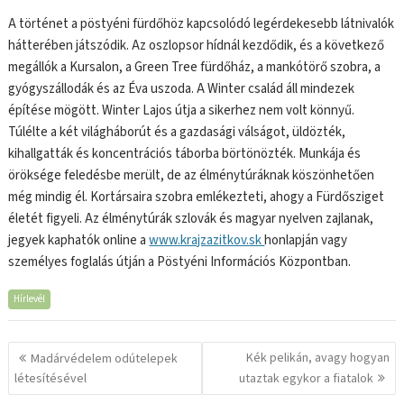
A történet a pöstyéni fürdőhöz kapcsolódó legérdekesebb látnivalók
hátterében játszódik. Az oszlopsor hídnál kezdődik, és a következő
megállók a Kursalon, a Green Tree fürdőház, a mankótörő szobra, a
gyógyszállodák és az Éva uszoda. A Winter család áll mindezek
építése mögött. Winter Lajos útja a sikerhez nem volt könnyű.
Túlélte a két világháborút és a gazdasági válságot, üldözték,
kihallgatták és koncentrációs táborba börtönözték. Munkája és
öröksége feledésbe merült, de az élménytúráknak köszönhetően
még mindig él. Kortársaira szobra emlékezteti, ahogy a Fürdősziget
életét figyeli. Az élménytúrák szlovák és magyar nyelven zajlanak,
jegyek kaphatók online a
www.krajzazitkov.sk
honlapján vagy
személyes foglalás útján a Pöstyéni Információs Központban.
Hírlevél
Bejegyzés
Kék pelikán, avagy hogyan
Madárvédelem odútelepek
navigáció
létesítésével
utaztak egykor a fiatalok