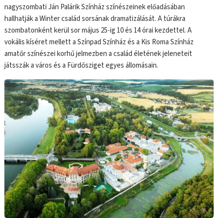
nagyszombati Ján Palárik Színház színészeinek előadásában
hallhatják a Winter család sorsának dramatizálását. A túrákra
szombatonként kerül sor május 25-ig 10 és 14 órai kezdettel. A
vokális kíséret mellett a Színpad Színház és a Kis Roma Színház
amatőr színészei korhű jelmezben a család életének jeleneteit
játsszák a város és a Fürdősziget egyes állomásain.