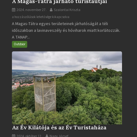
A Magas-Tátra járható turistaútjai
2024. november 27.
Szalontai Kriszta
A
a hozzászólások lehetősége kikapcsolva
A Magas-Tátra egyes területeinek járhatóságát a téli
Magas-
időszakban a lavinaveszély és hóviharok miatt korlátozzák.
Tátra
A TANAP...
járható
turistaútjai
Outdoor
bejegyzéshez
Az Év Kilátója és az Év Turistaháza
2024. október 12.
Nagy József