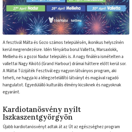
A fesztivál Málta és Gozo számos településén, ikonikus helyszínén
kerül megrendezésre. Idén fényárba borul Valletta, Marsaxlokk,
Mellieha és a gozoi Nadur település is. A nagy fináléra ismételten a
vallettai Nagy Kikötő (Grand Harbour) drámai háttere előtt kerül sor.
A Máltai Tűzijáték Fesztivál egy nagyon látványos program, aki
teheti, ne hagyja ki a lélegzetelállító látványt és magával ragadó
hangulatot. Egyedülálló kulturális élmény kicsiknek és nagyoknak
egyaránt.
Kardiotanösvény nyílt
Iszkaszentgyörgyön
Újabb kardiotanösvényt adtak át az Út az egészséghez program