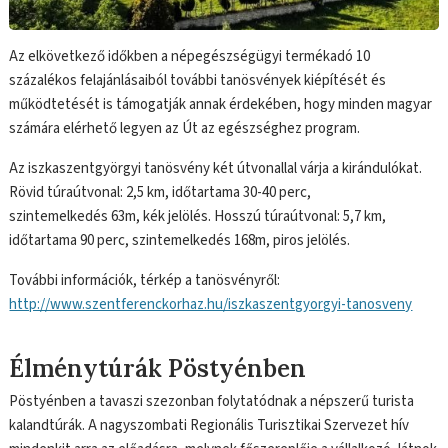
Az elkövetkező időkben a népegészségügyi termékadó 10
százalékos felajánlásaiból további tanösvények kiépítését és
működtetését is támogatják annak érdekében, hogy minden magyar
számára elérhető legyen az Út az egészséghez program.
Az iszkaszentgyörgyi tanösvény két útvonallal várja a kirándulókat.
Rövid túraútvonal: 2,5 km, időtartama 30-40 perc,
szintemelkedés 63m, kék jelölés. Hosszú túraútvonal: 5,7 km,
időtartama 90 perc, szintemelkedés 168m, piros jelölés.
További információk, térkép a tanösvényről:
http://www.szentferenckorhaz.hu/iszkaszentgyorgyi-tanosveny
Élménytúrák Pöstyénben
Pöstyénben a tavaszi szezonban folytatódnak a népszerű turista
kalandtúrák. A nagyszombati Regionális Turisztikai Szervezet hív