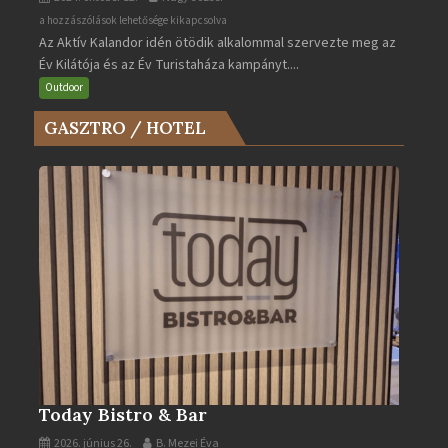
Az
a hozzászólások lehetősége kikapcsolva
Az Aktív Kalandor idén ötödik alkalommal szervezte meg az
Év
Év Kilátója és az Év Turistaháza kampányt....
Kilátója
és
Outdoor
az
GASZTRO / HOTEL
Év
Turistaháza
bejegyzéshez
Today Bistro & Bar
2026. június 26.
B. Mezei Éva