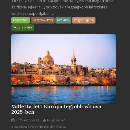
Tűz és Víz.Az élet két alapeleme. Kényeztesd magad belső
Poprad
és fizikai egyensúlyra Szlovákia legnagyobb kétszintes
·
wellnessközpontjában....
Wellness
és
Fókuszban
Gasztro / Hotel
Kitekintő
Programajánló
Gyógyfürdő
Toptúra online
bejegyzéshez
Valletta lett Európa legjobb városa
2025-ben
2025. október 13.
Nagy József
Valletta
a hozzászólások lehetősége kikapcsolva