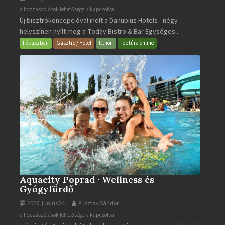
Today
a hozzászólások lehetősége kikapcsolva
Új bisztrókoncepcióval indít a Danubius Hotels– négy
Bistro
helyszínen nyílt meg a Today Bistro & Bar Egységes...
&
Bar
Fókuszban
Gasztro / Hotel
Itthon
Toptúra online
bejegyzéshez
Aquacity Poprad · Wellness és
Gyógyfürdő
2026. június 24.
Pusztay Sándor
Aquacity
a hozzászólások lehetősége kikapcsolva