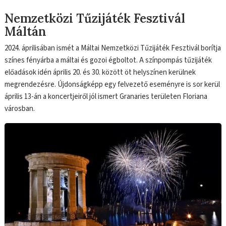
Nemzetközi Tűzijáték Fesztivál
Máltán
2024. áprilisában ismét a Máltai Nemzetközi Tűzijáték Fesztivál borítja
színes fényárba a máltai és gozoi égboltot. A színpompás tűzijáték
előadások idén április 20. és 30. között öt helyszínen kerülnek
megrendezésre. Újdonságképp egy felvezető eseményre is sor kerül
április 13-án a koncertjeiről jól ismert Granaries területen Floriana
városban.