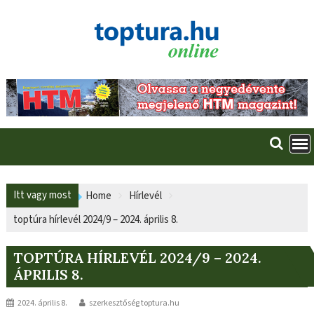
Skip
to
content
Itt vagy most
Home
Hírlevél
toptúra hírlevél 2024/9 – 2024. április 8.
TOPTÚRA HÍRLEVÉL 2024/9 – 2024.
ÁPRILIS 8.
2024. április 8.
szerkesztőség toptura.hu