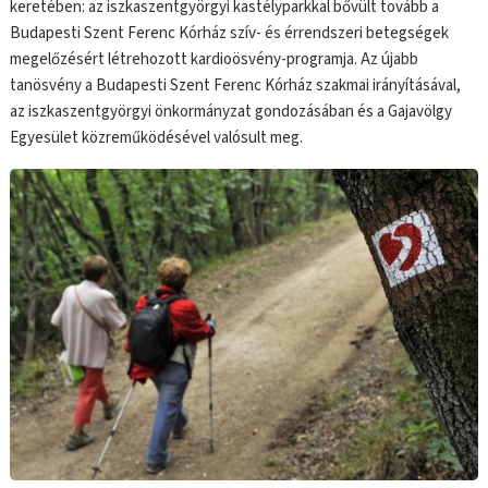
keretében: az iszkaszentgyörgyi kastélyparkkal bővült tovább a
Budapesti Szent Ferenc Kórház szív- és érrendszeri betegségek
megelőzésért létrehozott kardioösvény-programja. Az újabb
tanösvény a Budapesti Szent Ferenc Kórház szakmai irányításával,
az iszkaszentgyörgyi önkormányzat gondozásában és a Gajavölgy
Egyesület közreműködésével valósult meg.