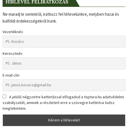
HÍRLEVÉL FELIRATKOZÁS
Ne maradj le semmiről, iratkozz fel hírlevelünkre, melyben hazai és
külföldi érdekességekről írunk.
Vezetéknév
Keresztnév
E-mail cím
A jelölő négyzetre kattintással elfogadod a toptura.hu adatvédelmi
szabályzatát, aminek a részleteit erre a szövegre kattintva tudsz
megtekinteni.