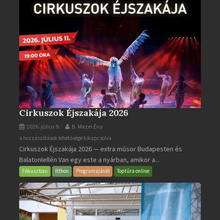
Cirkuszok Éjszakája 2026
2026. július 9.
B. Mezei Éva
Cirkuszok
a hozzászólások lehetősége kikapcsolva
Cirkuszok Éjszakája 2026 — extra műsor Budapesten és
Éjszakája
Balatonlellén Van egy este a nyárban, amikor a...
2026
bejegyzéshez
Fókuszban
Itthon
Programajánló
Toptúra online