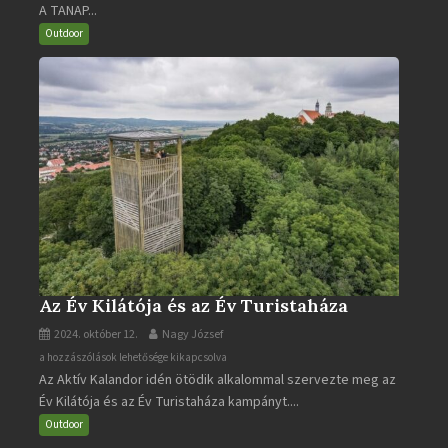
A TANAP...
járható
turistaútjai
Outdoor
bejegyzéshez
Az Év Kilátója és az Év Turistaháza
2024. október 12.
Nagy József
Az
a hozzászólások lehetősége kikapcsolva
Az Aktív Kalandor idén ötödik alkalommal szervezte meg az
Év
Év Kilátója és az Év Turistaháza kampányt....
Kilátója
és
Outdoor
az