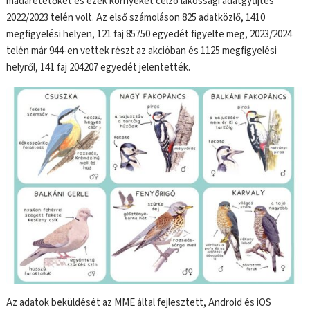
madáretetőket és ezek környékét célzó lakossági adatgyűjtés
2022/2023 telén volt. Az első számoláson 825 adatközlő, 1410
megfigyelési helyen, 121 faj 85750 egyedét figyelte meg, 2023/2024
telén már 944-en vettek részt az akcióban és 1125 megfigyelési
helyről, 141 faj 204207 egyedét jelentették.
Az adatok beküldését az MME által fejlesztett, Android és iOS