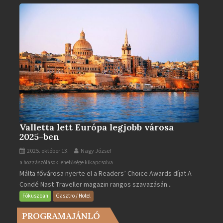
bejegyzéshez
Valletta lett Európa legjobb városa
2025-ben
2025. október 13.
Nagy József
Valletta
a hozzászólások lehetősége kikapcsolva
Málta fővárosa nyerte el a Readers’ Choice Awards díjat A
lett
Condé Nast Traveller magazin rangos szavazásán...
Európa
legjobb
Fókuszban
Gasztro / Hotel
városa
PROGRAMAJÁNLÓ
2025-