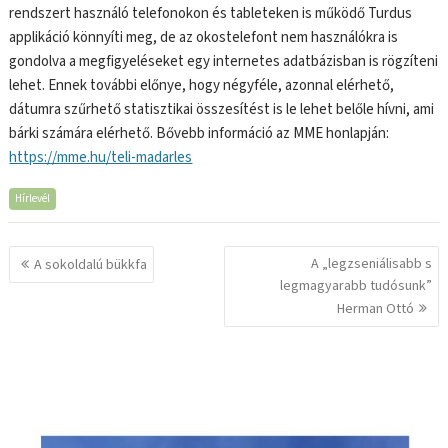
rendszert használó telefonokon és tableteken is működő Turdus
applikáció könnyíti meg, de az okostelefont nem használókra is
gondolva a megfigyeléseket egy internetes adatbázisban is rögzíteni
lehet. Ennek további előnye, hogy négyféle, azonnal elérhető,
dátumra szűrhető statisztikai összesítést is le lehet belőle hívni, ami
bárki számára elérhető. Bővebb információ az MME honlapján:
https://mme.hu/teli-madarles
Hírlevél
Bejegyzés
A „legzseniálisabb s
A sokoldalú bükkfa
navigáció
legmagyarabb tudósunk”
Herman Ottó