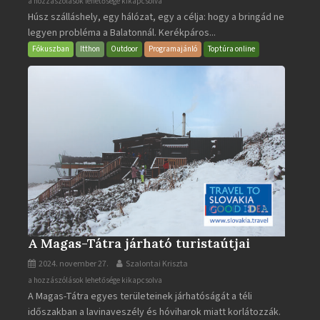
BalatonBIKE365
a hozzászólások lehetősége kikapcsolva
Húsz szálláshely, egy hálózat, egy a célja: hogy a bringád ne
bejegyzéshez
legyen probléma a Balatonnál. Kerékpáros...
Fókuszban
Itthon
Outdoor
Programajánló
Toptúra online
A Magas-Tátra járható turistaútjai
2024. november 27.
Szalontai Kriszta
A
a hozzászólások lehetősége kikapcsolva
A Magas-Tátra egyes területeinek járhatóságát a téli
Magas-
időszakban a lavinaveszély és hóviharok miatt korlátozzák.
Tátra