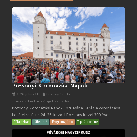
ben
bejegyzéshez
Pozsonyi Koronázási Napok
2026. július 21.
Pusztay Sándor
Pozsonyi
a hozzászólások lehetősége kikapcsolva
Pozsonyi Koronázási Napok 2026 Mária Terézia koronázása
Koronázási
kel életre július 24–26. között Pozsony közel 300 éven...
Napok
bejegyzéshez
Fókuszban
Kitekintő
Programajánló
Toptúra online