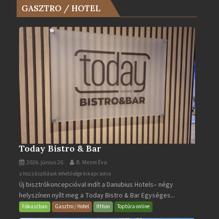
GASZTRO / HOTEL
Év
Turistaháza
bejegyzéshez
Today Bistro & Bar
2026. június 26.
B. Mezei Éva
Today
a hozzászólások lehetősége kikapcsolva
Új bisztrókoncepcióval indít a Danubius Hotels– négy
Bistro
helyszínen nyílt meg a Today Bistro & Bar Egységes...
&
Bar
Fókuszban
Gasztro / Hotel
Itthon
Toptúra online
bejegyzéshez