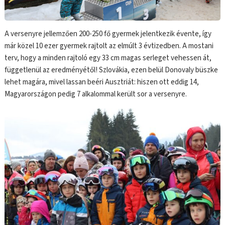
A versenyre jellemzően 200-250 fő gyermek jelentkezik évente, így
már közel 10 ezer gyermek rajtolt az elmúlt 3 évtizedben. A mostani
terv, hogy a minden rajtoló egy 33 cm magas serleget vehessen át,
függetlenül az eredményétől! Szlovákia, ezen belül Donovaly büszke
lehet magára, mivel lassan beéri Ausztriát: hiszen ott eddig 14,
Magyarországon pedig 7 alkalommal került sor a versenyre.