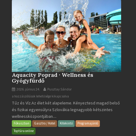
Aquacity Poprad · Wellness és
Gyógyfürdő
2026. június 24.
Pusztay Sándor
Aquacity
a hozzászólások lehetősége kikapcsolva
Tűz és Víz.Az élet két alapeleme. Kényeztesd magad belső
Poprad
és fizikai egyensúlyra Szlovákia legnagyobb kétszintes
·
wellnessközpontjában....
Wellness
és
Fókuszban
Gasztro / Hotel
Kitekintő
Programajánló
Gyógyfürdő
Toptúra online