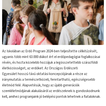
Az Iskolában az Erdő Program 2024-ben teljesítette célkitűzését,
ugyanis több mint 63.000 diákot ért el erdőpedagógiai foglalkozásai
révén, és hozta közelebb hozzájuk a legösszetettebb szárazföldi
életközösséget, az erdőket. Az Országos Erdészeti
Egyesület hosszú távú oktatási koncepciójának a része az
iránymutatás a természetközeli, fenntartható, egészségesebb
életmód felé. Alapvetésük, hogy az újabb generációk
szemléletmódjának alakulásáról az erdészeknek is gondoskodnunk
kell, amihez programjaink jó belépési pontok lehetnek a fiataloknak.