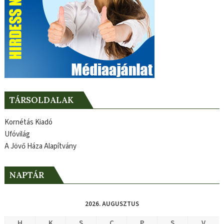
TÁRSOLDALAK
Kornétás Kiadó
Ufóvilág
A Jövő Háza Alapítvány
NAPTÁR
2026. AUGUSZTUS
H
K
S
C
P
S
V