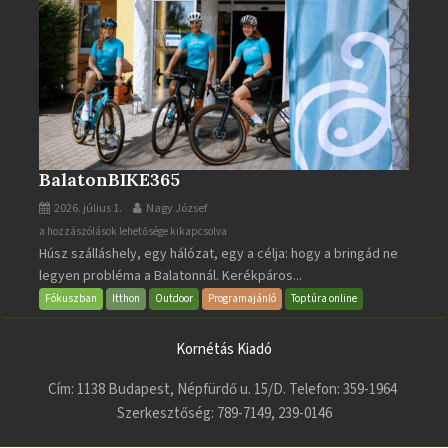
BalatonBIKE365
2026. július 1.
Nagy József
BalatonBIKE365
a hozzászólások lehetősége kikapcsolva
Húsz szálláshely, egy hálózat, egy a célja: hogy a bringád ne
bejegyzéshez
legyen probléma a Balatonnál. Kerékpáros...
Fókuszban
Itthon
Outdoor
Programajánló
Toptúra online
Kornétás Kiadó
Cím: 1138 Budapest, Népfürdő u. 15/D. Telefon: 359-1964
Szerkesztőség: 789-7149, 239-0146