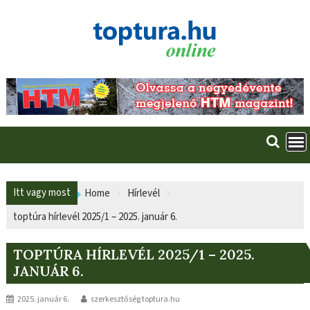
Skip
to
content
Itt vagy most
Home
Hírlevél
toptúra hírlevél 2025/1 – 2025. január 6.
TOPTÚRA HÍRLEVÉL 2025/1 – 2025.
JANUÁR 6.
2025. január 6.
szerkesztőség toptura.hu