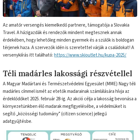
Az amatőr versengés kiemelkedő partnere, támogatója a Slovakia
Travel. A házigazdák és rendezők mindent megtesznek annak
érdekében, hogy lehetőleg minden gyermek és a szülők is boldogan
térjenek haza. A szervezők idén is szeretettel várják a családokat! A
versenykiírás itt található:
https://www.skioutlet.hu/kupa-2025/
Téli madárles lakossági részvétellel
A Magyar Madártani és Természetvédelmi Egyesület (MME) Nagy téli
madárles címmel ismét az etetők madarainak számlálására hívja az
érdeklődőket 2025. február 28-ig. Az akció célja a lakosság bevonása a
környezetünkben élő madarak megfigyelésébe, a védelmüket is
segítő „közösségi tudomány” (citizen science) jellegű
adatgyűjtésbe.