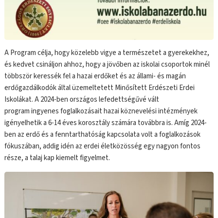
A Program célja, hogy közelebb vigye a természetet a gyerekekhez,
és kedvet csináljon ahhoz, hogy a jövőben az iskolai csoportok minél
többször keressék fel a hazai erdőket és az állami- és magán
erdőgazdálkodók által üzemeltetett Minősített Erdészeti Erdei
Iskolákat. A 2024-ben országos lefedettségűvé vált
program ingyenes foglalkozásait hazai köznevelési intézmények
igényelhetik a 6-14 éves korosztály számára továbbra is. Amíg 2024-
ben az erdő és a fenntarthatóság kapcsolata volt a foglalkozások
fókuszában, addig idén az erdei életközösség egy nagyon fontos
része, a talaj kap kiemelt figyelmet.