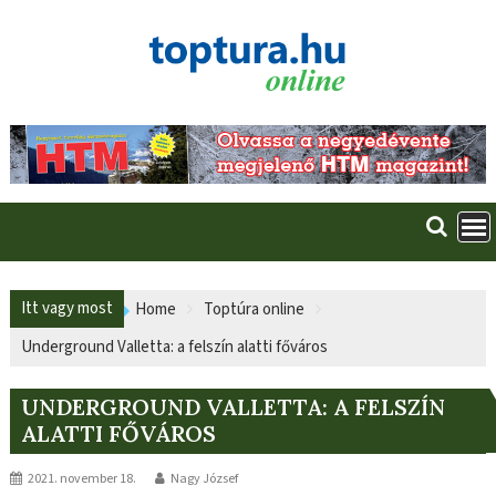
Skip
to
content
Itt vagy most
Home
Toptúra online
Underground Valletta: a felszín alatti főváros
UNDERGROUND VALLETTA: A FELSZÍN
ALATTI FŐVÁROS
2021. november 18.
Nagy József