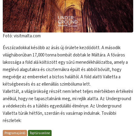
Fotó: visitmalta.com
Évszázadokkal később az ásás új őrülete kezdődött. A második
világháborúban 17,000 tonna bombát dobtak le Máltára. A főváros
lakossága a föld alá költözött egy sűrű menedékhálózatba, amely a
meglévő alagutakra és ciszternákra épült és abból bővült, hogy
megvédje az embereket a biztos haláltól. A föld alatti Valletta a
kétségbeesés és az ellenállás szimbóluma lett.
Vallettát, a világörökség részét nem lehet teljes mértékben értékelni
anélkül, hogy ne tapasztalnánk meg, mi rejlik alatta. Az Underground
a védekezés és a túlélés egyedülálló élménye. Az Underground
Valletta túrák hétfőn, szerdán és vasárnap indulnak. További
részletek:
Programajánló
Toptúra online