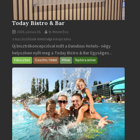
Today Bistro & Bar
2026. június 26.
B. Mezei Éva
Today
a hozzászólások lehetősége kikapcsolva
Új bisztrókoncepcióval indít a Danubius Hotels– négy
Bistro
helyszínen nyílt meg a Today Bistro & Bar Egységes...
&
Bar
Fókuszban
Gasztro / Hotel
Itthon
Toptúra online
bejegyzéshez