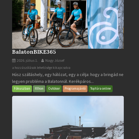
BalatonBIKE365
2026. július 1.
Nagy József
BalatonBIKE365
a hozzászólások lehetősége kikapcsolva
Húsz szálláshely, egy hálózat, egy a célja: hogy a bringád ne
bejegyzéshez
legyen probléma a Balatonnál. Kerékpáros...
Fókuszban
Itthon
Outdoor
Programajánló
Toptúra online