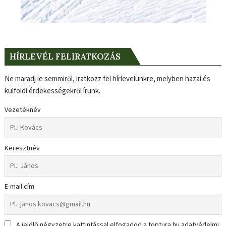
HÍRLEVÉL FELIRATKOZÁS
Ne maradj le semmiről, iratkozz fel hírlevelünkre, melyben hazai és
külföldi érdekességekről írunk.
Vezetéknév
Keresztnév
E-mail cím
A jelölő négyzetre kattintással elfogadod a toptura.hu adatvédelmi