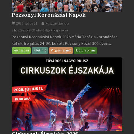
Pozsonyi Koronázási Napok
2026. július 21.
Pusztay Sándor
Pozsonyi
a hozzászólások lehetősége kikapcsolva
Pozsonyi Koronázási Napok 2026 Mária Terézia koronázása
Koronázási
kel életre július 24–26. között Pozsony közel 300 éven...
Napok
bejegyzéshez
Fókuszban
Kitekintő
Programajánló
Toptúra online
Cirkuszok Éjszakája 2026