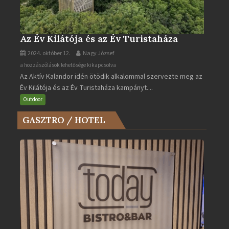
Az Év Kilátója és az Év Turistaháza
2024. október 12.
Nagy József
Az
a hozzászólások lehetősége kikapcsolva
Az Aktív Kalandor idén ötödik alkalommal szervezte meg az
Év
Év Kilátója és az Év Turistaháza kampányt....
Kilátója
és
Outdoor
az
GASZTRO / HOTEL
Év
Turistaháza
bejegyzéshez