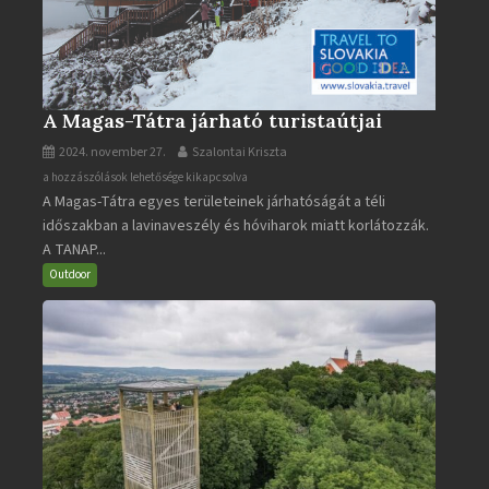
A Magas-Tátra járható turistaútjai
2024. november 27.
Szalontai Kriszta
A
a hozzászólások lehetősége kikapcsolva
A Magas-Tátra egyes területeinek járhatóságát a téli
Magas-
időszakban a lavinaveszély és hóviharok miatt korlátozzák.
Tátra
A TANAP...
járható
turistaútjai
Outdoor
bejegyzéshez