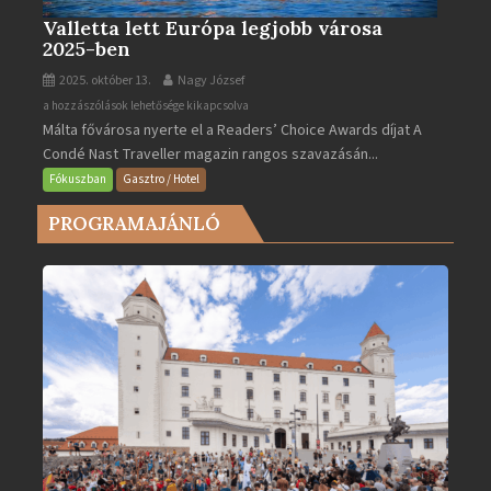
Valletta lett Európa legjobb városa
2025-ben
2025. október 13.
Nagy József
Valletta
a hozzászólások lehetősége kikapcsolva
Málta fővárosa nyerte el a Readers’ Choice Awards díjat A
lett
Condé Nast Traveller magazin rangos szavazásán...
Európa
legjobb
Fókuszban
Gasztro / Hotel
városa
PROGRAMAJÁNLÓ
2025-
ben
bejegyzéshez