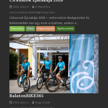
2026. július 9.
B. Mezei Éva
Cirkuszok
a hozzászólások lehetősége kikapcsolva
Cirkuszok Éjszakája 2026 — extra műsor Budapesten és
Éjszakája
Balatonlellén Van egy este a nyárban, amikor a...
2026
bejegyzéshez
Fókuszban
Itthon
Programajánló
Toptúra online
BalatonBIKE365
2026. július 1.
Nagy József
BalatonBIKE365