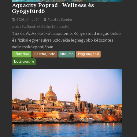
Aquacity Poprad · Wellness és
Gyógyfürdő
2026. június 24.
Pusztay Sándor
Aquacity
a hozzászólások lehetősége kikapcsolva
Tűz és Víz.Az élet két alapeleme. Kényeztesd magad belső
Poprad
és fizikai egyensúlyra Szlovákia legnagyobb kétszintes
·
wellnessközpontjában....
Wellness
és
Fókuszban
Gasztro / Hotel
Kitekintő
Programajánló
Gyógyfürdő
Toptúra online
bejegyzéshez