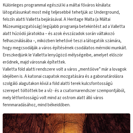
Különleges programmal egészül ki a máltai főváros kínálata:
látogatásunkat most még teljesebbé tehetjük az Underground,
felszín alatti Valletta bejárásával. A Heritage Malta (a Máltai
Múzeumigazgatóság) legújabb programja betekintést ad a Valletta
alatt húzódó járatokba – és azok évszázadok során váltakozó
felhasználásába –, miközben lehetővé teszi a látogatók számára,
hogy megcsodálják a város építésének csodálatos mérnöki munkáit.
Ereszkedjünk le Valletta lenyűgöző mélységeibe, amelyet először
erődnek, majd városnak építettek.
Valletta föld alatti rendszere volt a város „mentőöve” már a lovagok
idejében is. A katonai csapatok mozgatására és a gabonatárolásra
szolgáló alagutakon kívül a föld alatti terek kulcsfontosságú
szerepet töltöttek be a víz- és a csatornarendszer szempontjából,
mely létfontosságú volt mind az ostrom alatt álló város
fennmaradásához, mind békeidőben.