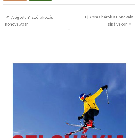
Bejegyzés
Új Apres bárok a Donovaly
„Végtelen” szórakozás
navigáció
Donovalyban
sípályákon