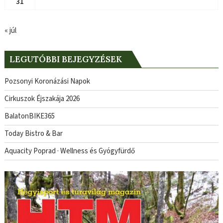
31
« júl
LEGUTÓBBI BEJEGYZÉSEK
Pozsonyi Koronázási Napok
Cirkuszok Éjszakája 2026
BalatonBIKE365
Today Bistro & Bar
Aquacity Poprad · Wellness és Gyógyfürdő