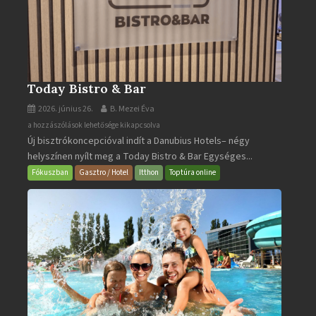
Today Bistro & Bar
2026. június 26.
B. Mezei Éva
Today
a hozzászólások lehetősége kikapcsolva
Új bisztrókoncepcióval indít a Danubius Hotels– négy
Bistro
helyszínen nyílt meg a Today Bistro & Bar Egységes...
&
Bar
Fókuszban
Gasztro / Hotel
Itthon
Toptúra online
bejegyzéshez