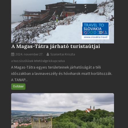
A Magas-Tátra járható turistaútjai
2024. november 27.
Szalontai Kriszta
A
a hozzászólások lehetősége kikapcsolva
A Magas-Tátra egyes területeinek járhatóságát a téli
Magas-
időszakban a lavinaveszély és hóviharok miatt korlátozzák.
Tátra
A TANAP...
járható
turistaútjai
Outdoor
bejegyzéshez