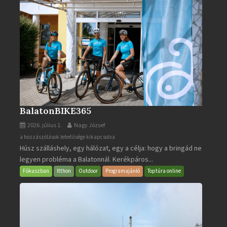
BalatonBIKE365
2026. július 1.
Nagy József
BalatonBIKE365
a hozzászólások lehetősége kikapcsolva
Húsz szálláshely, egy hálózat, egy a célja: hogy a bringád ne
bejegyzéshez
legyen probléma a Balatonnál. Kerékpáros...
Fókuszban
Itthon
Outdoor
Programajánló
Toptúra online