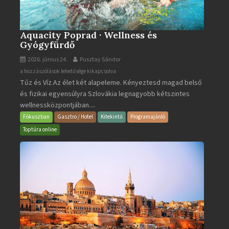
Aquacity Poprad · Wellness és
Gyógyfürdő
2026. június 24.
Pusztay Sándor
Aquacity
a hozzászólások lehetősége kikapcsolva
Tűz és Víz.Az élet két alapeleme. Kényeztesd magad belső
Poprad
és fizikai egyensúlyra Szlovákia legnagyobb kétszintes
·
wellnessközpontjában....
Wellness
és
Fókuszban
Gasztro / Hotel
Kitekintő
Programajánló
Gyógyfürdő
Toptúra online
bejegyzéshez