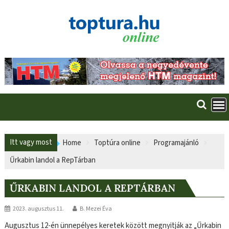
Skip
to
content
Itt vagy most
Home
Toptúra online
Programajánló
Űrkabin landol a RepTárban
ŰRKABIN LANDOL A REPTÁRBAN
2023. augusztus 11.
B. Mezei Éva
Augusztus 12-én ünnepélyes keretek között megnyitják az „Űrkabin