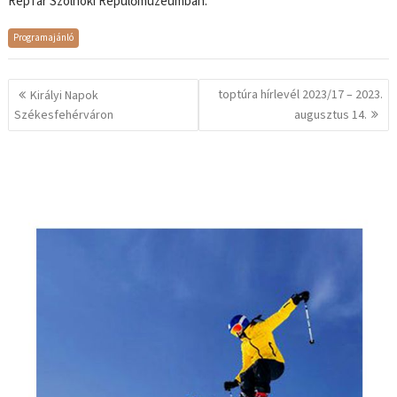
RepTár Szolnoki Repülőmúzeumban.
Programajánló
Bejegyzés
toptúra hírlevél 2023/17 – 2023.
Királyi Napok
navigáció
Székesfehérváron
augusztus 14.