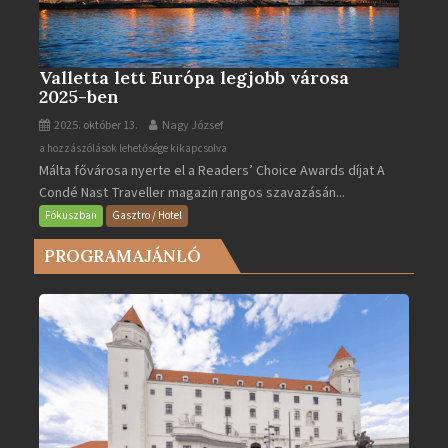
Valletta lett Európa legjobb városa
2025-ben
2025. október 13.
Nagy József
Valletta
a hozzászólások lehetősége kikapcsolva
Málta fővárosa nyerte el a Readers’ Choice Awards díjat A
lett
Condé Nast Traveller magazin rangos szavazásán...
Európa
legjobb
Fókuszban
Gasztro / Hotel
városa
PROGRAMAJÁNLÓ
2025-
ben
bejegyzéshez