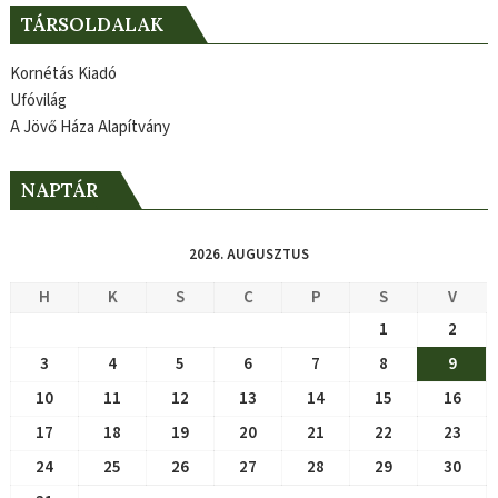
TÁRSOLDALAK
Kornétás Kiadó
Ufóvilág
A Jövő Háza Alapítvány
NAPTÁR
2026. AUGUSZTUS
H
K
S
C
P
S
V
1
2
3
4
5
6
7
8
9
10
11
12
13
14
15
16
17
18
19
20
21
22
23
24
25
26
27
28
29
30