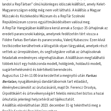
landol a RepTárban” című különleges időszaki kiállítást, amely Kelet-
Magyarországon eddig még nem volt látható. A kiállítás a Magyar
Műszaki és Közlekedési Múzeum és a RepTár Szolnoki
Repülőmúzeum szoros együttműködésében valósul meg.
A RepTár Hangárjában kiállításra kerül annak a Szojuz-35 űrhajónak az
eredeti parancsnoki kabinja, amelynek fedélzetén tért vissza a
Földre Farkas Bertalan és parancsnoka, Valerij Kubaszov. Ezen kívül
testközelbe kerülhetnek a látogatók olyan tárgyakkal, amelyek részt
vettek az űrrepülésben, és segítségükre voltak az űrhajósoknak
feladataik eredményes végrehajtásában. A kiállításon megtalálható
többek közt egy holdszonda modell, holdgömb, holdautó modell,
sugárterhelésmérő és kiértékelő berendezés.
Augusztus 12-én 11:00 órai kezdettel a megnyitó után
Farkas
Bertalan
, nyugállományú dandártábornok tart előadást,
élménybeszámolót az űrutazásáról, majd Dr. Ferencz Orsolya,
Űrpolitikáért és űrtevékenységért felelős miniszteri biztos a hazai
űrkutatás jelenlegi helyzetéről ad tájékoztatót.
A kiállítás előreláthatóan 2023. december 31-ig tekinthető meg a