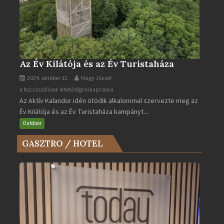
Az Év Kilátója és az Év Turistaháza
2024. október 12.
Nagy József
Az
a hozzászólások lehetősége kikapcsolva
Az Aktív Kalandor idén ötödik alkalommal szervezte meg az
Év
Év Kilátója és az Év Turistaháza kampányt....
Kilátója
és
Outdoor
az
GASZTRO / HOTEL
Év
Turistaháza
bejegyzéshez