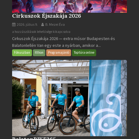
Cirkuszok Éjszakája 2026
2026. július 9.
B. Mezei Éva
Cirkuszok
a hozzászólások lehetősége kikapcsolva
Cirkuszok Éjszakája 2026 — extra műsor Budapesten és
Éjszakája
Balatonlellén Van egy este a nyárban, amikor a...
2026
bejegyzéshez
Fókuszban
Itthon
Programajánló
Toptúra online