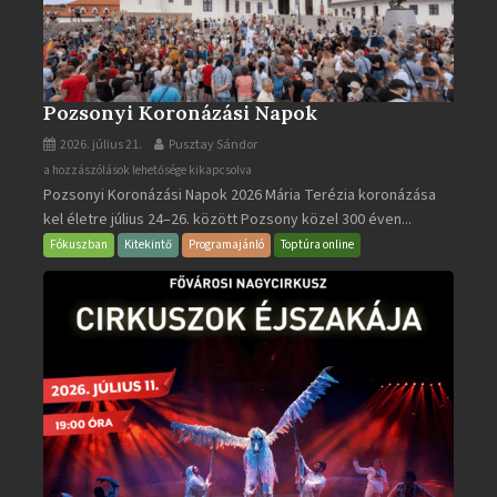
Pozsonyi Koronázási Napok
2026. július 21.
Pusztay Sándor
Pozsonyi
a hozzászólások lehetősége kikapcsolva
Pozsonyi Koronázási Napok 2026 Mária Terézia koronázása
Koronázási
kel életre július 24–26. között Pozsony közel 300 éven...
Napok
bejegyzéshez
Fókuszban
Kitekintő
Programajánló
Toptúra online