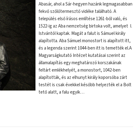
Abasár, ahol a Sár-hegyen hazánk legmagasabban
fekvő szőlőtermesztő vidéke található. A
település első írásos említése 1261-ből való, és
1522-ig az Aba nemzetség birtoka volt, amelyet I.
Istvántól kaptak. Magát a falut is Sámuel király
alapította. Aba Sámuel monostort is alapított itt,
és a legenda szerint 1044-ben itt is temették el.A
Magyarságkutató Intézet kutatásai szerint az
államalapítás egy meghatározó korszakának
feltárt emlékhelyét, a monostort, 1042-ben
alapították, és az elhunyt király koporsóba zárt
testét is csak évekkel később helyezték el a Bolt
tető alatt, a falu egyik…