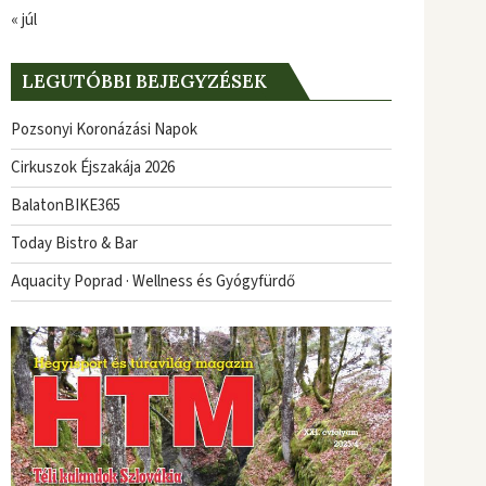
« júl
LEGUTÓBBI BEJEGYZÉSEK
Pozsonyi Koronázási Napok
Cirkuszok Éjszakája 2026
BalatonBIKE365
Today Bistro & Bar
Aquacity Poprad · Wellness és Gyógyfürdő