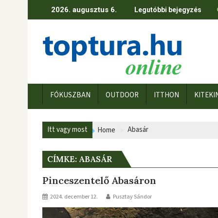
Skip
2026. augusztus 6.
Legutóbbi bejegyzés
to
content
FÓKUSZBAN
OUTDOOR
ITTHON
KITEKI
Itt vagy most
Abasár
Home
CÍMKE:
ABASÁR
Pinceszentelő Abasáron
2024. december 12.
Pusztay Sándor