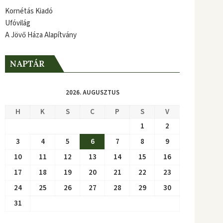
Kornétás Kiadó
Ufóvilág
A Jövő Háza Alapítvány
NAPTÁR
2026. AUGUSZTUS
H
K
S
C
P
S
V
1
2
3
4
5
6
7
8
9
10
11
12
13
14
15
16
17
18
19
20
21
22
23
24
25
26
27
28
29
30
31