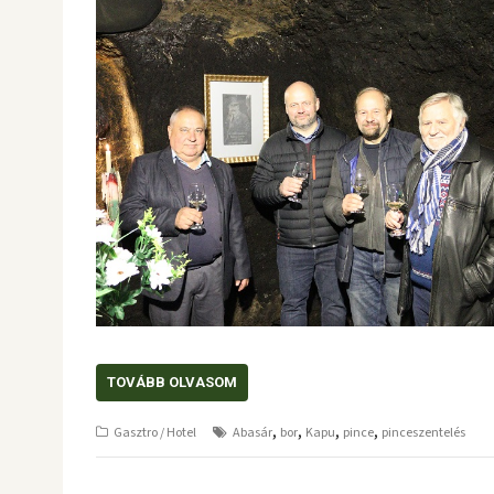
TOVÁBB OLVASOM
,
,
,
,
Gasztro / Hotel
Abasár
bor
Kapu
pince
pinceszentelés