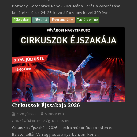
Pozsonyi Koronázási Napok 2026 Mária Terézia koronázása
Koronázási
kel életre július 24–26. között Pozsony közel 300 éven...
Napok
bejegyzéshez
Fókuszban
Kitekintő
Programajánló
Toptúra online
Cirkuszok Éjszakája 2026
2026. július 9.
B. Mezei Éva
Cirkuszok
a hozzászólások lehetősége kikapcsolva
Cirkuszok Éjszakája 2026 — extra műsor Budapesten és
Éjszakája
Balatonlellén Van egy este a nyárban, amikor a...
2026