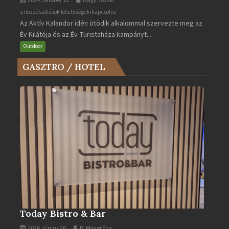
2024. október 12.
Nagy József
Az
a hozzászólások lehetősége kikapcsolva
Az Aktív Kalandor idén ötödik alkalommal szervezte meg az
Év
Év Kilátója és az Év Turistaháza kampányt....
Kilátója
és
Outdoor
az
GASZTRO / HOTEL
Év
Turistaháza
bejegyzéshez
Today Bistro & Bar
2026. június 26.
B. Mezei Éva