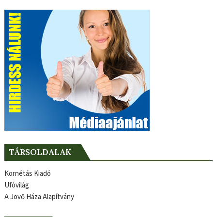
TÁRSOLDALAK
Kornétás Kiadó
Ufóvilág
A Jövő Háza Alapítvány