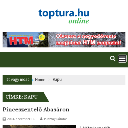
Skip
to
content
Itt vagy most
Kapu
Home
CÍMKE:
KAPU
Pinceszentelő Abasáron
2024. december 12.
Pusztay Sándor