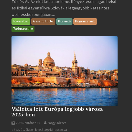
Tűz és Víz.Az élet két alapeleme. Kényeztesd magad belső
Poprad
és fizikai egyensúlyra Szlovákia legnagyobb kétszintes
·
wellnessközpontjában....
Wellness
és
Fókuszban
Gasztro / Hotel
Kitekintő
Programajánló
Gyógyfürdő
Toptúra online
bejegyzéshez
Valletta lett Európa legjobb városa
2025-ben
2025. október 13.
Nagy József
Valletta
a hozzászólások lehetősége kikapcsolva