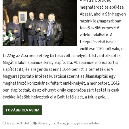
A Mátrai borvidék
meghatározó települése
Abasár, ahol a Sár-hegyen
hazánk legmagasabban
fekvő szőlőtermesztő
vidéke található. A
település első írásos
említése 1261-ből való, és
1522-ig az Aba nemzetség birtoka volt, amelyet I. Istvántól kaptak.
Magát a falut is Sámuel király alapította. Aba Sámuel monostort is
alapított itt, és a legenda szerint 1044-ben itt is temették el.A
Magyarságkutató Intézet kutatásai szerint az államalapítás egy
meghatározó korszakának feltárt emlékhelyét, a monostort, 1042-
ben alapították, és az elhunyt király koporsóba zárt testét is csak
évekkel később helyezték el a Bolt tető alatt, a falu egyik…
TOVÁBB OLVASOM
,
,
,
,
Gasztro / Hotel
Abasár
bor
Kapu
pince
pinceszentelés