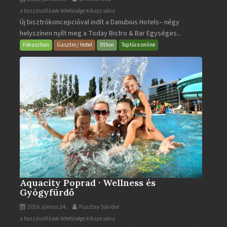
Today
a hozzászólások lehetősége kikapcsolva
Új bisztrókoncepcióval indít a Danubius Hotels– négy
Bistro
helyszínen nyílt meg a Today Bistro & Bar Egységes...
&
Bar
Fókuszban
Gasztro / Hotel
Itthon
Toptúra online
bejegyzéshez
Aquacity Poprad · Wellness és
Gyógyfürdő
2026. június 24.
Pusztay Sándor
Aquacity
a hozzászólások lehetősége kikapcsolva