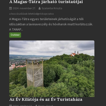
A Magas-Tátra járható turistaútjai
2024. november 27.
Szalontai Kriszta
A
a hozzászólások lehetősége kikapcsolva
A Magas-Tátra egyes területeinek járhatóságát a téli
Magas-
időszakban a lavinaveszély és hóviharok miatt korlátozzák.
Tátra
A TANAP...
járható
turistaútjai
Outdoor
bejegyzéshez
Az Év Kilátója és az Év Turistaháza