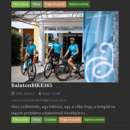
bejegyzéshez
Fókuszban
Itthon
Programajánló
Toptúra online
BalatonBIKE365
2026. július 1.
Nagy József
BalatonBIKE365
a hozzászólások lehetősége kikapcsolva
Húsz szálláshely, egy hálózat, egy a célja: hogy a bringád ne
bejegyzéshez
legyen probléma a Balatonnál. Kerékpáros...
Fókuszban
Itthon
Outdoor
Programajánló
Toptúra online