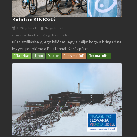
BalatonBIKE365
2026. július 1.
Nagy József
BalatonBIKE365
a hozzászólások lehetősége kikapcsolva
Húsz szálláshely, egy hálózat, egy a célja: hogy a bringád ne
bejegyzéshez
legyen probléma a Balatonnál. Kerékpáros...
Fókuszban
Itthon
Outdoor
Programajánló
Toptúra online