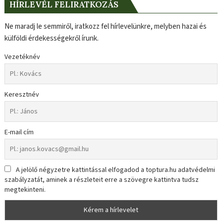
HÍRLEVÉL FELIRATKOZÁS
Ne maradj le semmiről, iratkozz fel hírlevelünkre, melyben hazai és
külföldi érdekességekről írunk.
Vezetéknév
Keresztnév
E-mail cím
A jelölő négyzetre kattintással elfogadod a toptura.hu adatvédelmi
szabályzatát, aminek a részleteit erre a szövegre kattintva tudsz
megtekinteni.