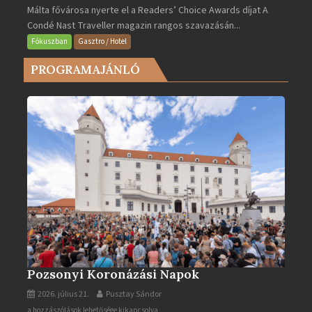
Málta fővárosa nyerte el a Readers’ Choice Awards díjat A
lett
Condé Nast Traveller magazin rangos szavazásán...
Európa
legjobb
Fókuszban
Gasztro / Hotel
városa
PROGRAMAJÁNLÓ
2025-
ben
bejegyzéshez
Pozsonyi Koronázási Napok
2026. július 21.
Pusztay Sándor
Pozsonyi
a hozzászólások lehetősége kikapcsolva