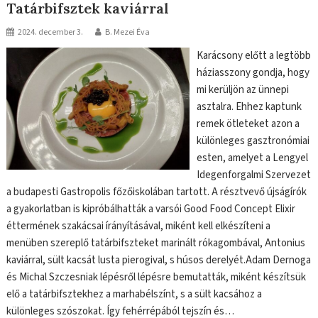
Tatárbifsztek kaviárral
2024. december 3.
B. Mezei Éva
Karácsony előtt a legtöbb
háziasszony gondja, hogy
mi kerüljön az ünnepi
asztalra. Ehhez kaptunk
remek ötleteket azon a
különleges gasztronómiai
esten, amelyet a Lengyel
Idegenforgalmi Szervezet
a budapesti Gastropolis főzőiskolában tartott. A résztvevő újságírók
a gyakorlatban is kipróbálhatták a varsói Good Food Concept Elixir
éttermének szakácsai írányításával, miként kell elkészíteni a
menüben szereplő tatárbifszteket marinált rókagombával, Antonius
kaviárral, sült kacsát lusta pierogival, s húsos derelyét.Adam Dernoga
és Michal Szczesniak lépésről lépésre bemutatták, miként készítsük
elő a tatárbifsztekhez a marhabélszínt, s a sült kacsához a
különleges szószokat. Így fehérrépából tejszín és…