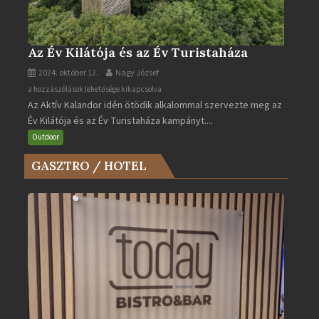
Az Év Kilátója és az Év Turistaháza
2024. október 12.
Nagy József
Az
a hozzászólások lehetősége kikapcsolva
Az Aktív Kalandor idén ötödik alkalommal szervezte meg az
Év
Év Kilátója és az Év Turistaháza kampányt....
Kilátója
és
Outdoor
az
GASZTRO / HOTEL
Év
Turistaháza
bejegyzéshez