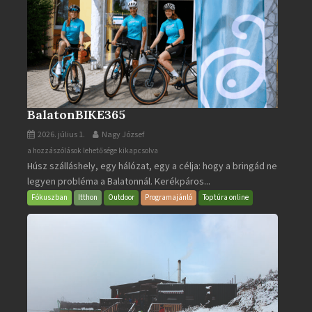
BalatonBIKE365
2026. július 1.
Nagy József
BalatonBIKE365
a hozzászólások lehetősége kikapcsolva
Húsz szálláshely, egy hálózat, egy a célja: hogy a bringád ne
bejegyzéshez
legyen probléma a Balatonnál. Kerékpáros...
Fókuszban
Itthon
Outdoor
Programajánló
Toptúra online