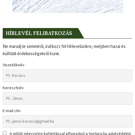
HÍRLEVÉL FELIRATKOZÁS
Ne maradj le semmiről, iratkozz fel hírlevelünkre, melyben hazai és
külföldi érdekességekről írunk.
Vezetéknév
Keresztnév
E-mail cím
A jelölő négyzetre kattintással elfogadod a toptura.hu adatvédelmi