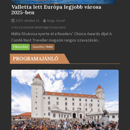
Valletta lett Európa legjobb városa
2025-ben
2025. október 13.
Nagy József
Valletta
a hozzászólások lehetősége kikapcsolva
Málta fővárosa nyerte el a Readers’ Choice Awards díjat A
lett
Condé Nast Traveller magazin rangos szavazásán...
Európa
legjobb
Fókuszban
Gasztro / Hotel
városa
PROGRAMAJÁNLÓ
2025-
ben
bejegyzéshez