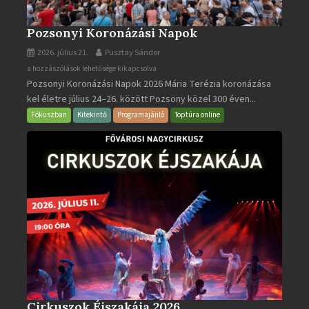
Pozsonyi Koronázási Napok
2026. július 21.
Pusztay Sándor
Pozsonyi
a hozzászólások lehetősége kikapcsolva
Pozsonyi Koronázási Napok 2026 Mária Terézia koronázása
Koronázási
kel életre július 24–26. között Pozsony közel 300 éven...
Napok
bejegyzéshez
Fókuszban
Kitekintő
Programajánló
Toptúra online
Cirkuszok Éjszakája 2026