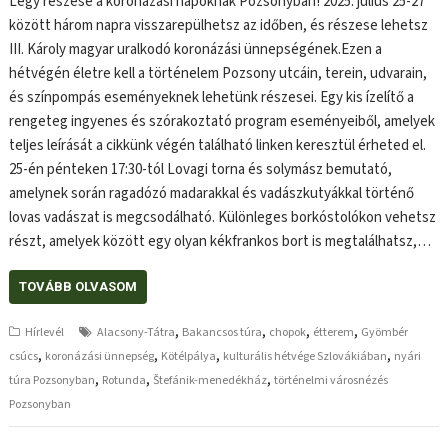
Légy részese a koronázási napoknak Pozsonyban! 2025. július 25-27
között három napra visszarepülhetsz az időben, és részese lehetsz
III. Károly magyar uralkodó koronázási ünnepségének.Ezen a
hétvégén életre kell a történelem Pozsony utcáin, terein, udvarain,
és színpompás eseményeknek lehetünk részesei. Egy kis ízelítő a
rengeteg ingyenes és szórakoztató program eseményeiből, amelyek
teljes leírását a cikkünk végén található linken keresztül érheted el.
25-én pénteken 17:30-tól Lovagi torna és solymász bemutató,
amelynek során ragadózó madarakkal és vadászkutyákkal történő
lovas vadászat is megcsodálható. Különleges borkóstolókon vehetsz
részt, amelyek között egy olyan kékfrankos bort is megtalálhatsz,…
TOVÁBB OLVASOM
,
,
,
,
Hírlevél
Alacsony-Tátra
Bakancsos túra
chopok
étterem
Gyömbér
,
,
,
,
csúcs
koronázási ünnepség
Kötélpálya
kulturális hétvége Szlovákiában
nyári
,
,
,
túra Pozsonyban
Rotunda
Štefánik-menedékház
történelmi városnézés
Pozsonyban