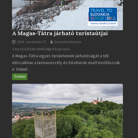
A Magas-Tátra járható turistaútjai
2024. november 27.
Szalontai Kriszta
A
a hozzászólások lehetősége kikapcsolva
A Magas-Tátra egyes területeinek járhatóságát a téli
Magas-
időszakban a lavinaveszély és hóviharok miatt korlátozzák.
Tátra
A TANAP...
járható
turistaútjai
Outdoor
bejegyzéshez