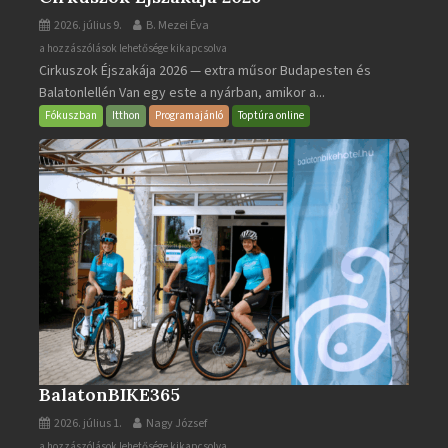
2026. július 9.
B. Mezei Éva
Cirkuszok
a hozzászólások lehetősége kikapcsolva
Cirkuszok Éjszakája 2026 — extra műsor Budapesten és
Éjszakája
Balatonlellén Van egy este a nyárban, amikor a...
2026
bejegyzéshez
Fókuszban
Itthon
Programajánló
Toptúra online
BalatonBIKE365
2026. július 1.
Nagy József
BalatonBIKE365
a hozzászólások lehetősége kikapcsolva