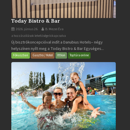
Today Bistro & Bar
2026. június 26.
B. Mezei Éva
Today
a hozzászólások lehetősége kikapcsolva
Új bisztrókoncepcióval indít a Danubius Hotels– négy
Bistro
helyszínen nyílt meg a Today Bistro & Bar Egységes...
&
Bar
Fókuszban
Gasztro / Hotel
Itthon
Toptúra online
bejegyzéshez