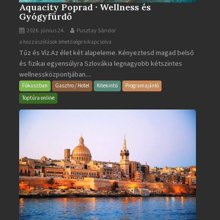
Aquacity Poprad · Wellness és
Gyógyfürdő
2026. június 24.
Pusztay Sándor
Aquacity
a hozzászólások lehetősége kikapcsolva
Tűz és Víz.Az élet két alapeleme. Kényeztesd magad belső
Poprad
és fizikai egyensúlyra Szlovákia legnagyobb kétszintes
·
wellnessközpontjában....
Wellness
és
Fókuszban
Gasztro / Hotel
Kitekintő
Programajánló
Gyógyfürdő
Toptúra online
bejegyzéshez