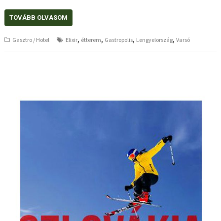
TOVÁBB OLVASOM
,
,
,
,
Gasztro / Hotel
Elixir
étterem
Gastropolis
Lengyelország
Varsó