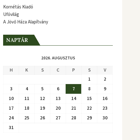
Kornétás Kiadó
Ufóvilág
A Jövő Háza Alapítvány
NAPTÁR
2026. AUGUSZTUS
H
K
S
C
P
S
V
1
2
3
4
5
6
7
8
9
10
11
12
13
14
15
16
17
18
19
20
21
22
23
24
25
26
27
28
29
30
31