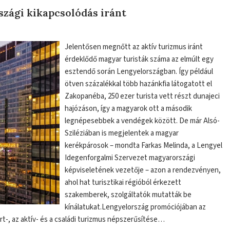
zági kikapcsolódás iránt
Jelentősen megnőtt az aktív turizmus iránt
érdeklődő magyar turisták száma az elmúlt egy
esztendő során Lengyelországban. Így például
ötven százalékkal több hazánkfia látogatott el
Zakopanéba, 250 ezer turista vett részt dunajeci
hajózáson, így a magyarok ott a második
legnépesebbek a vendégek között. De már Alsó-
Sziléziában is megjelentek a magyar
kerékpárosok – mondta Farkas Melinda, a Lengyel
Idegenforgalmi Szervezet magyarországi
képviseletének vezetője – azon a rendezvényen,
ahol hat turisztikai régióból érkezett
szakemberek, szolgáltatók mutatták be
kínálatukat.Lengyelország promóciójában az
t-, az aktív- és a családi turizmus népszerűsítése…