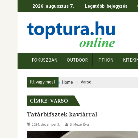
Skip
2026. augusztus 7.
Legutóbbi bejegyzés
to
content
FÓKUSZBAN
OUTDOOR
ITTHON
KITEKI
Itt vagy most
Varsó
Home
CÍMKE:
VARSÓ
Tatárbifsztek kaviárral
2024. december 3.
B. Mezei Éva