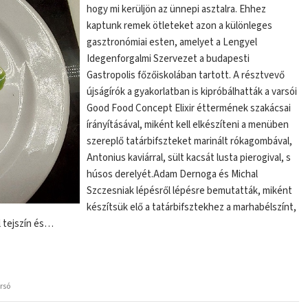
hogy mi kerüljön az ünnepi asztalra. Ehhez
kaptunk remek ötleteket azon a különleges
gasztronómiai esten, amelyet a Lengyel
Idegenforgalmi Szervezet a budapesti
Gastropolis főzőiskolában tartott. A résztvevő
újságírók a gyakorlatban is kipróbálhatták a varsói
Good Food Concept Elixir éttermének szakácsai
írányításával, miként kell elkészíteni a menüben
szereplő tatárbifszteket marinált rókagombával,
Antonius kaviárral, sült kacsát lusta pierogival, s
húsos derelyét.Adam Dernoga és Michal
Szczesniak lépésről lépésre bemutatták, miként
készítsük elő a tatárbifsztekhez a marhabélszínt,
l tejszín és…
rsó