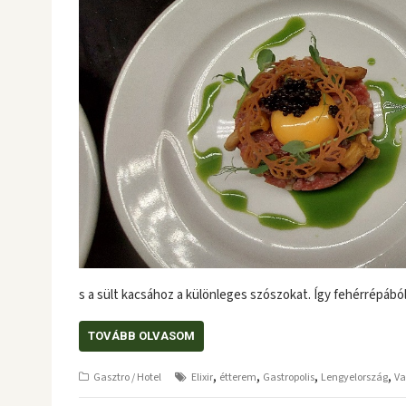
s a sült kacsához a különleges szószokat. Így fehérrépábó
TOVÁBB OLVASOM
,
,
,
,
Gasztro / Hotel
Elixir
étterem
Gastropolis
Lengyelország
Va