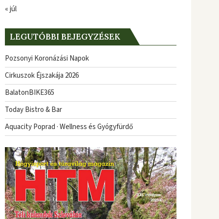
« júl
LEGUTÓBBI BEJEGYZÉSEK
Pozsonyi Koronázási Napok
Cirkuszok Éjszakája 2026
BalatonBIKE365
Today Bistro & Bar
Aquacity Poprad · Wellness és Gyógyfürdő