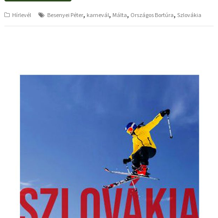
,
,
,
,
Hírlevél
Besenyei Péter
karnevál
Málta
Országos Bortúra
Szlovákia