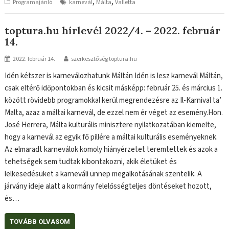
,
,
Programajánló
karnevál
Málta
Valletta
toptura.hu hírlevél 2022/4. – 2022. február
14.
2022. február 14.
szerkesztőség toptura.hu
Idén kétszer is karneválozhatunk Máltán Idén is lesz karnevál Máltán,
csak eltérő időpontokban és kicsit másképp: február 25. és március 1.
között rövidebb programokkal kerül megrendezésre az Il-Karnival ta’
Malta, azaz a máltai karnevál, de ezzel nem ér véget az esemény.Hon.
José Herrera, Málta kulturális minisztere nyilatkozatában kiemelte,
hogy a karnevál az egyik fő pillére a máltai kulturális eseményeknek.
Az elmaradt karneválok komoly hiányérzetet teremtettek és azok a
tehetségek sem tudtak kibontakozni, akik életüket és
lelkesedésüket a karneváli ünnep megalkotásának szentelik. A
járvány ideje alatt a kormány felelősségteljes döntéseket hozott,
és…
TOVÁBB OLVASOM