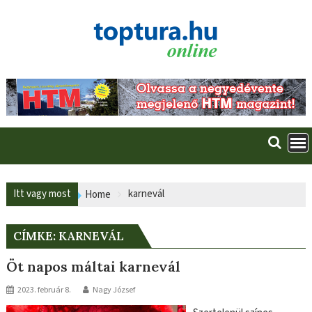
Skip
to
content
Itt vagy most
karnevál
Home
CÍMKE:
KARNEVÁL
Öt napos máltai karnevál
2023. február 8.
Nagy József