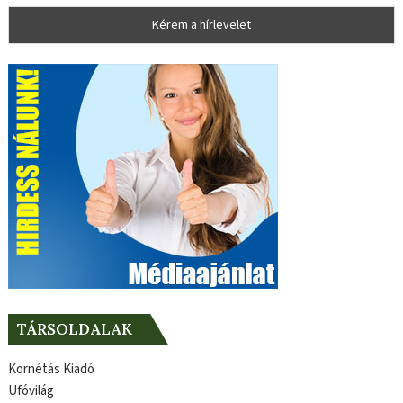
TÁRSOLDALAK
Kornétás Kiadó
Ufóvilág