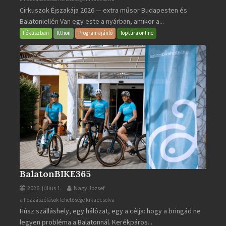
Cirkuszok Éjszakája 2026 — extra műsor Budapesten és
Éjszakája
Balatonlellén Van egy este a nyárban, amikor a...
2026
bejegyzéshez
Fókuszban
Itthon
Programajánló
Toptúra online
BalatonBIKE365
2026. július 1.
Nagy József
BalatonBIKE365
a hozzászólások lehetősége kikapcsolva
Húsz szálláshely, egy hálózat, egy a célja: hogy a bringád ne
bejegyzéshez
legyen probléma a Balatonnál. Kerékpáros...