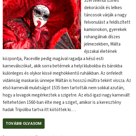
Szertelenül színes
dekorációk és lelkes
táncosok várják a nagy
felvonulást a feldíszített
kamionokon, gyerekek
rohangálnak díszes
jelmezekben, Málta
éjszakai életének
központja, Paceville pedig magával ragadja a késő esti
karneválozókat, akik sorra betérnek a helyi klubokba és bárokba
különleges és olykor kissé meghökkentő ruháikban. Az önfeledt
vidámság maskarás ünnepe Máltán is hosszú múltra tekint vissza. Az
első karneváli mulatságot 1535-ben tartották nem sokkal azután,
hogy a lovagok megérkeztek a szigetre. Az első igazi nagy karnevált
feltehetően 1560-ban élte meg a sziget, amikor is a keresztény
hadak Tripoliba tartva itt kötöttek ki.…
TOVÁBB OLVASOM