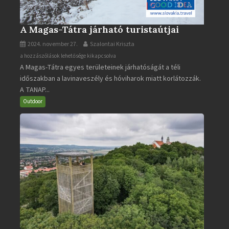
A Magas-Tátra járható turistaútjai
2024. november 27.
Szalontai Kriszta
A
a hozzászólások lehetősége kikapcsolva
A Magas-Tátra egyes területeinek járhatóságát a téli
Magas-
időszakban a lavinaveszély és hóviharok miatt korlátozzák.
Tátra
A TANAP...
járható
turistaútjai
Outdoor
bejegyzéshez