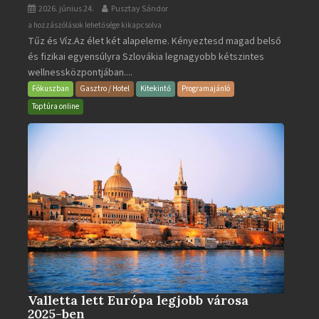
2026. június 24.
Pusztay Sándor
Aquacity
a hozzászólások lehetősége kikapcsolva
Tűz és Víz.Az élet két alapeleme. Kényeztesd magad belső
Poprad
és fizikai egyensúlyra Szlovákia legnagyobb kétszintes
·
wellnessközpontjában....
Wellness
és
Fókuszban
Gasztro / Hotel
Kitekintő
Programajánló
Gyógyfürdő
Toptúra online
bejegyzéshez
Valletta lett Európa legjobb városa
2025-ben