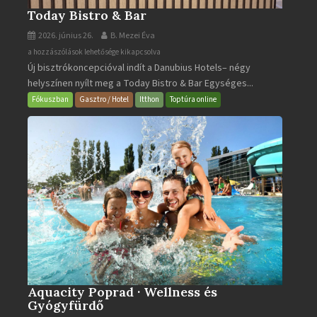
Today Bistro & Bar
2026. június 26.
B. Mezei Éva
Today
a hozzászólások lehetősége kikapcsolva
Új bisztrókoncepcióval indít a Danubius Hotels– négy
Bistro
helyszínen nyílt meg a Today Bistro & Bar Egységes...
&
Bar
Fókuszban
Gasztro / Hotel
Itthon
Toptúra online
bejegyzéshez
Aquacity Poprad · Wellness és
Gyógyfürdő