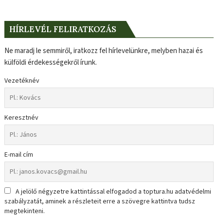
HÍRLEVÉL FELIRATKOZÁS
Ne maradj le semmiről, iratkozz fel hírlevelünkre, melyben hazai és
külföldi érdekességekről írunk.
Vezetéknév
Keresztnév
E-mail cím
A jelölő négyzetre kattintással elfogadod a toptura.hu adatvédelmi
szabályzatát, aminek a részleteit erre a szövegre kattintva tudsz
megtekinteni.