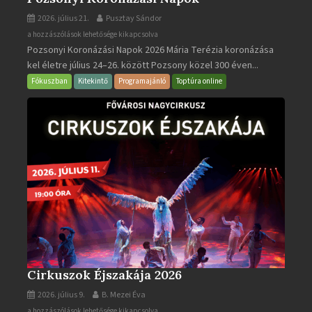
2026. július 21.
Pusztay Sándor
Pozsonyi
a hozzászólások lehetősége kikapcsolva
Pozsonyi Koronázási Napok 2026 Mária Terézia koronázása
Koronázási
kel életre július 24–26. között Pozsony közel 300 éven...
Napok
bejegyzéshez
Fókuszban
Kitekintő
Programajánló
Toptúra online
Cirkuszok Éjszakája 2026
2026. július 9.
B. Mezei Éva
Cirkuszok
a hozzászólások lehetősége kikapcsolva