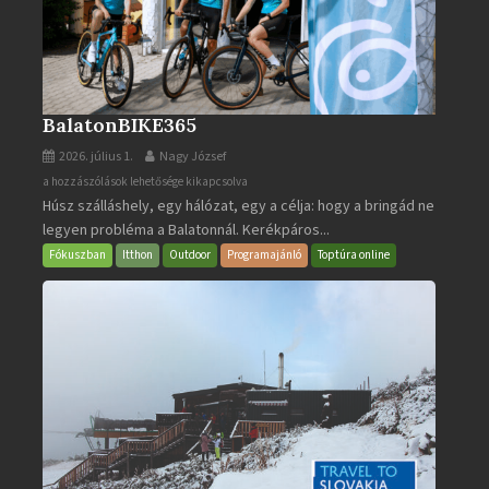
BalatonBIKE365
2026. július 1.
Nagy József
BalatonBIKE365
a hozzászólások lehetősége kikapcsolva
Húsz szálláshely, egy hálózat, egy a célja: hogy a bringád ne
bejegyzéshez
legyen probléma a Balatonnál. Kerékpáros...
Fókuszban
Itthon
Outdoor
Programajánló
Toptúra online