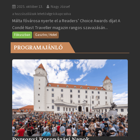
2025. október 13.
Nagy József
Valletta
a hozzászólások lehetősége kikapcsolva
Málta fővárosa nyerte el a Readers’ Choice Awards díjat A
lett
Condé Nast Traveller magazin rangos szavazásán...
Európa
legjobb
Fókuszban
Gasztro / Hotel
városa
PROGRAMAJÁNLÓ
2025-
ben
bejegyzéshez
Pozsonyi Koronázási Napok