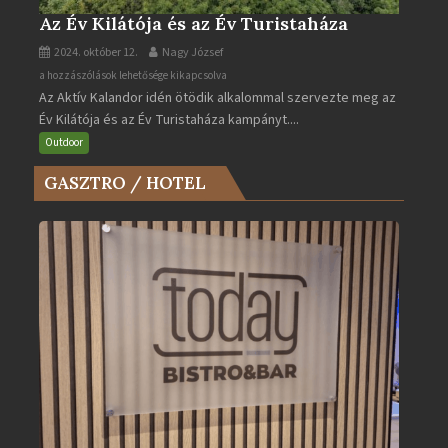
Az Év Kilátója és az Év Turistaháza
2024. október 12.
Nagy József
Az
a hozzászólások lehetősége kikapcsolva
Az Aktív Kalandor idén ötödik alkalommal szervezte meg az
Év
Év Kilátója és az Év Turistaháza kampányt....
Kilátója
és
Outdoor
az
GASZTRO / HOTEL
Év
Turistaháza
bejegyzéshez