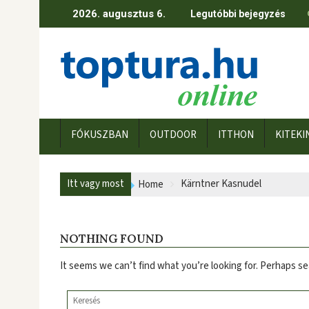
Skip
2026. augusztus 6.
Legutóbbi bejegyzés
to
content
FÓKUSZBAN
OUTDOOR
ITTHON
KITEKI
Itt vagy most
Kärntner Kasnudel
Home
NOTHING FOUND
It seems we can’t find what you’re looking for. Perhaps se