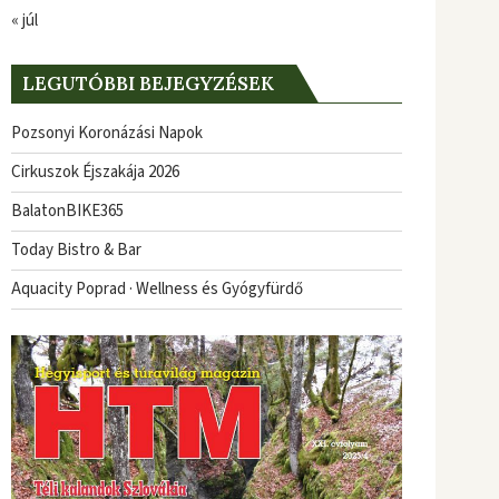
« júl
LEGUTÓBBI BEJEGYZÉSEK
Pozsonyi Koronázási Napok
Cirkuszok Éjszakája 2026
BalatonBIKE365
Today Bistro & Bar
Aquacity Poprad · Wellness és Gyógyfürdő