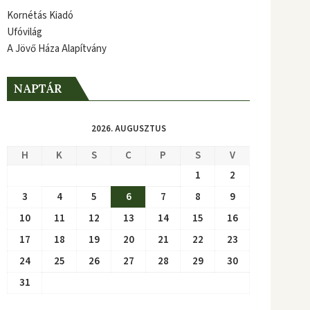
Kornétás Kiadó
Ufóvilág
A Jövő Háza Alapítvány
NAPTÁR
2026. AUGUSZTUS
H
K
S
C
P
S
V
1
2
3
4
5
6
7
8
9
10
11
12
13
14
15
16
17
18
19
20
21
22
23
24
25
26
27
28
29
30
31