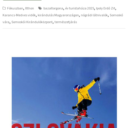
,
,
,
,
Fókuszban
Itthon
bazaltorgona
év turistaháza 2025
Ipoly Erdő Zrt
,
,
,
Karancs-Medves vidék
kirándulás Magyarországon
nógrádi látnivalók
Somoskő
,
,
vára
Somoskői Kirándulóközpont
természetjárás