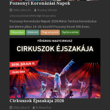
Pozsonyi Koronázási Napok
2026. július 21.
Pusztay Sándor
Pozsonyi
a hozzászólások lehetősége kikapcsolva
Pozsonyi Koronázási Napok 2026 Mária Terézia koronázása
Koronázási
kel életre július 24–26. között Pozsony közel 300 éven...
Napok
bejegyzéshez
Fókuszban
Kitekintő
Programajánló
Toptúra online
Cirkuszok Éjszakája 2026
2026. július 9.
B. Mezei Éva