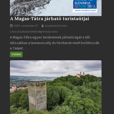
A Magas-Tátra járható turistaútjai
2024. november 27.
Szalontai Kriszta
A
a hozzászólások lehetősége kikapcsolva
A Magas-Tátra egyes területeinek járhatóságát a téli
Magas-
időszakban a lavinaveszély és hóviharok miatt korlátozzák.
Tátra
A TANAP...
járható
turistaútjai
Outdoor
bejegyzéshez