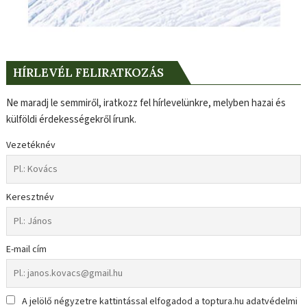
HÍRLEVÉL FELIRATKOZÁS
Ne maradj le semmiről, iratkozz fel hírlevelünkre, melyben hazai és
külföldi érdekességekről írunk.
Vezetéknév
Keresztnév
E-mail cím
A jelölő négyzetre kattintással elfogadod a toptura.hu adatvédelmi