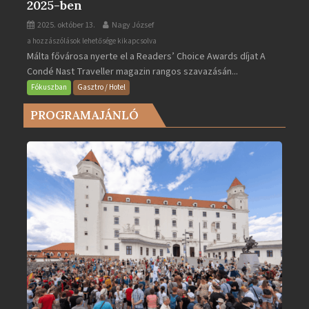
2025-ben
2025. október 13.
Nagy József
Valletta
a hozzászólások lehetősége kikapcsolva
Málta fővárosa nyerte el a Readers’ Choice Awards díjat A
lett
Condé Nast Traveller magazin rangos szavazásán...
Európa
legjobb
Fókuszban
Gasztro / Hotel
városa
PROGRAMAJÁNLÓ
2025-
ben
bejegyzéshez