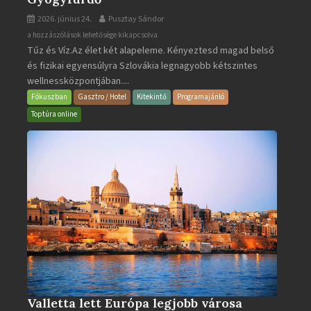
2026. június 24.
Pusztay Sándor
Aquacity
a hozzászólások lehetősége kikapcsolva
Tűz és Víz.Az élet két alapeleme. Kényeztesd magad belső
Poprad
és fizikai egyensúlyra Szlovákia legnagyobb kétszintes
·
wellnessközpontjában....
Wellness
és
Fókuszban
Gasztro / Hotel
Kitekintő
Programajánló
Gyógyfürdő
Toptúra online
bejegyzéshez
Valletta lett Európa legjobb városa