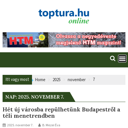
Skip
to
content
Itt vagy most
7
Home
2025
november
NAP:
2025. NOVEMBER 7.
Hét új városba repülhetünk Budapestről a
téli menetrendben
2025. november 7.
B. Mezei Éva