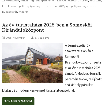
,
,
,
,
,
Fókuszban
Itthon
Budapest Airport
EasyJet
európai úti célok
Jet2.com
,
,
,
,
Liszt Ferenc repülőtér
Ryanair
téli menetrend 2025
új repülőjáratok
utazás
,
Budapestről
Wizz Air
Az év turistaháza 2025-ben a Somoskői
Kirándulóközpont
2025. november 7.
B. Mezei Éva
A természetjárók
szavazatai alapján a
Somoskői
Kirándulóközpont nyerte
el az év turistaháza 2025
címet. A Medves-fennsík
peremén fekvő, felújított
szálláshely páratlan
kilátást és modern kényelmet kínál a látogatóknak.
TOVÁBB OLVASOM