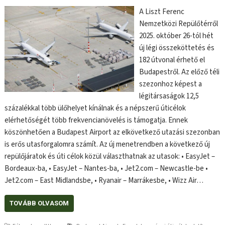
A Liszt Ferenc
Nemzetközi Repülőtérről
2025. október 26-tól hét
új légi összeköttetés és
182 útvonal érhető el
Budapestről. Az előző téli
szezonhoz képest a
légitársaságok 12,5
százalékkal több ülőhelyet kínálnak és a népszerű úticélok
elérhetőségét több frekvencianövelés is támogatja. Ennek
köszönhetően a Budapest Airport az elkövetkező utazási szezonban
is erős utasforgalomra számít. Az új menetrendben a következő új
repülőjáratok és úti célok közül választhatnak az utasok: • EasyJet –
Bordeaux-ba, • EasyJet – Nantes-ba, • Jet2.com – Newcastle-be •
Jet2.com – East Midlandsbe, • Ryanair – Marrákesbe, • Wizz Air…
TOVÁBB OLVASOM