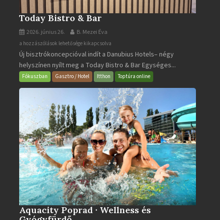
Today Bistro & Bar
2026. június 26.
B. Mezei Éva
Today
a hozzászólások lehetősége kikapcsolva
Új bisztrókoncepcióval indít a Danubius Hotels– négy
Bistro
helyszínen nyílt meg a Today Bistro & Bar Egységes...
&
Bar
Fókuszban
Gasztro / Hotel
Itthon
Toptúra online
bejegyzéshez
Aquacity Poprad · Wellness és
Gyógyfürdő