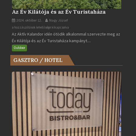
Az Év Kilátója és az Év Turistaháza
2024. október 12.
Nagy József
Az
a hozzászólások lehetősége kikapcsolva
Az Aktív Kalandor idén ötödik alkalommal szervezte meg az
Év
Év Kilátója és az Év Turistaháza kampányt....
Kilátója
és
Outdoor
az
GASZTRO / HOTEL
Év
Turistaháza
bejegyzéshez