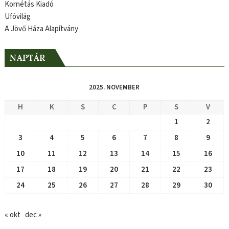
Kornétás Kiadó
Ufóvilág
A Jövő Háza Alapítvány
NAPTÁR
2025. NOVEMBER
H
K
S
C
P
S
V
1
2
3
4
5
6
7
8
9
10
11
12
13
14
15
16
17
18
19
20
21
22
23
24
25
26
27
28
29
30
« okt
dec »