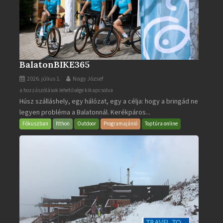
BalatonBIKE365
2026. július 1.
Nagy József
BalatonBIKE365
a hozzászólások lehetősége kikapcsolva
Húsz szálláshely, egy hálózat, egy a célja: hogy a bringád ne
bejegyzéshez
legyen probléma a Balatonnál. Kerékpáros...
Fókuszban
Itthon
Outdoor
Programajánló
Toptúra online