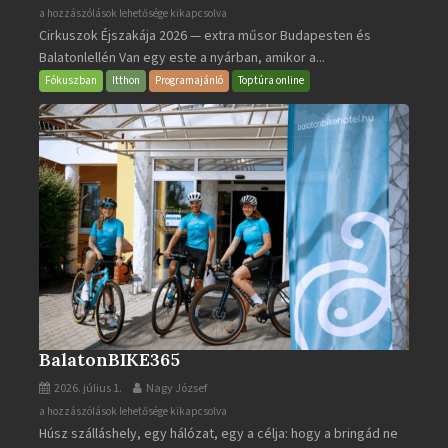
Cirkuszok
a hozzászólások lehetősége kikapcsolva
Cirkuszok Éjszakája 2026 — extra műsor Budapesten és
Éjszakája
Balatonlellén Van egy este a nyárban, amikor a...
2026
bejegyzéshez
Fókuszban
Itthon
Programajánló
Toptúra online
BalatonBIKE365
2026. július 1.
Nagy József
BalatonBIKE365
a hozzászólások lehetősége kikapcsolva
Húsz szálláshely, egy hálózat, egy a célja: hogy a bringád ne
bejegyzéshez