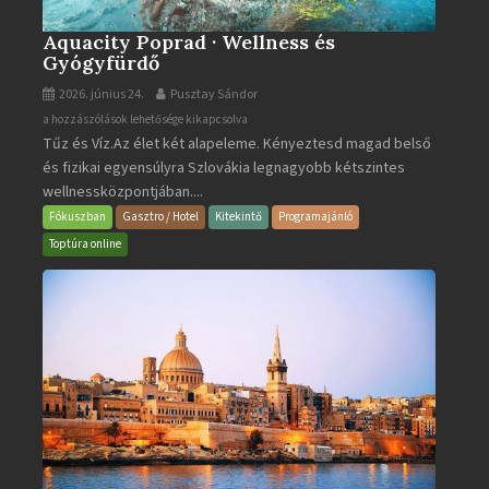
Aquacity Poprad · Wellness és
Gyógyfürdő
2026. június 24.
Pusztay Sándor
Aquacity
a hozzászólások lehetősége kikapcsolva
Tűz és Víz.Az élet két alapeleme. Kényeztesd magad belső
Poprad
és fizikai egyensúlyra Szlovákia legnagyobb kétszintes
·
wellnessközpontjában....
Wellness
és
Fókuszban
Gasztro / Hotel
Kitekintő
Programajánló
Gyógyfürdő
Toptúra online
bejegyzéshez