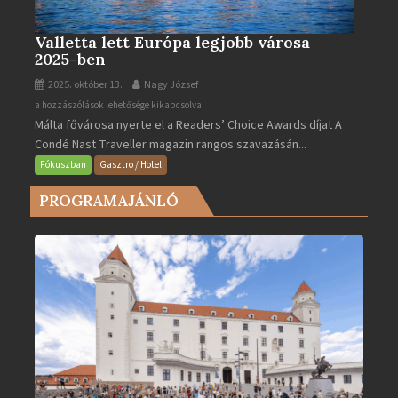
Valletta lett Európa legjobb városa
2025-ben
2025. október 13.
Nagy József
Valletta
a hozzászólások lehetősége kikapcsolva
Málta fővárosa nyerte el a Readers’ Choice Awards díjat A
lett
Condé Nast Traveller magazin rangos szavazásán...
Európa
legjobb
Fókuszban
Gasztro / Hotel
városa
PROGRAMAJÁNLÓ
2025-
ben
bejegyzéshez