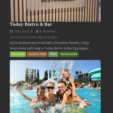
Today Bistro & Bar
2026. június 26.
B. Mezei Éva
Today
a hozzászólások lehetősége kikapcsolva
Új bisztrókoncepcióval indít a Danubius Hotels– négy
Bistro
helyszínen nyílt meg a Today Bistro & Bar Egységes...
&
Bar
Fókuszban
Gasztro / Hotel
Itthon
Toptúra online
bejegyzéshez