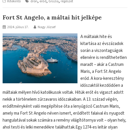
,
,
,
Kitekintő
drón
erőd
Grúzia
régészet
Fort St Angelo, a máltai hit jelképe
2024. július 17.
Nagy József
A máltaiak hite és
kitartása az évszázadok
során a viszontagságok
ellenére is rendíthetetlen
maradt – akár a Castrum
Maris, a Fort St Angelo
erőd. A kora-keresztény
időszaktól kezdődően a
máltaiak mélyen hívő katolikusok voltak. Hitük erőt és vigaszt adott
nekik a történelem zűrzavaros időszakaiban. A 13. század végén,
erődítményként való megépítése óta a lenyűgöző Castrum Maris,
amely ma Fort St Angelo néven ismert, erődített falaival és nyugodt
hangulatával sokak számára a remény világítótornya volt – olyan hely,
ahol testi és lelki menedékre találhattak.Egy 1274-es leltár olyan