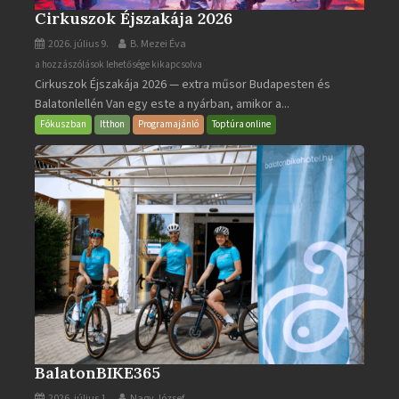
Cirkuszok Éjszakája 2026
2026. július 9.
B. Mezei Éva
Cirkuszok
a hozzászólások lehetősége kikapcsolva
Cirkuszok Éjszakája 2026 — extra műsor Budapesten és
Éjszakája
Balatonlellén Van egy este a nyárban, amikor a...
2026
bejegyzéshez
Fókuszban
Itthon
Programajánló
Toptúra online
BalatonBIKE365
2026. július 1.
Nagy József