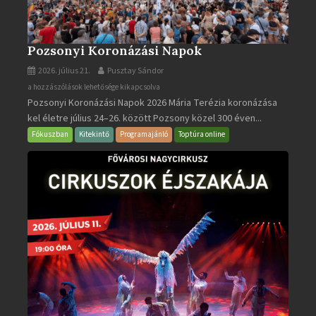
Pozsonyi Koronázási Napok
2026. július 21.
Pusztay Sándor
Pozsonyi
a hozzászólások lehetősége kikapcsolva
Pozsonyi Koronázási Napok 2026 Mária Terézia koronázása
Koronázási
kel életre július 24–26. között Pozsony közel 300 éven...
Napok
bejegyzéshez
Fókuszban
Kitekintő
Programajánló
Toptúra online