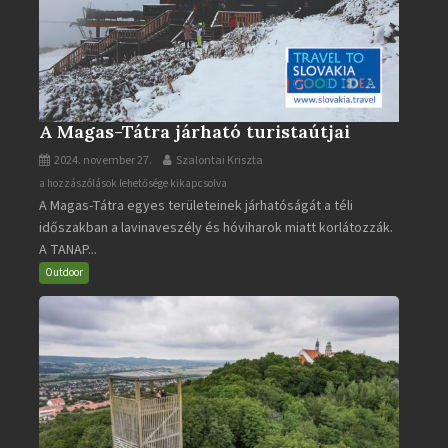
A Magas-Tátra járható turistaútjai
2024. november 27.
Szalontai Kriszta
A
a hozzászólások lehetősége kikapcsolva
A Magas-Tátra egyes területeinek járhatóságát a téli
Magas-
időszakban a lavinaveszély és hóviharok miatt korlátozzák.
Tátra
A TANAP...
járható
turistaútjai
Outdoor
bejegyzéshez