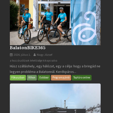
BalatonBIKE365
2026. július 1.
Nagy József
BalatonBIKE365
a hozzászólások lehetősége kikapcsolva
Húsz szálláshely, egy hálózat, egy a célja: hogy a bringád ne
bejegyzéshez
legyen probléma a Balatonnál. Kerékpáros...
Fókuszban
Itthon
Outdoor
Programajánló
Toptúra online