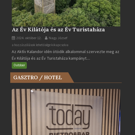
Az Év Kilátója és az Év Turistaháza
2024. október 12.
Nagy József
Az
a hozzászólások lehetősége kikapcsolva
Az Aktív Kalandor idén ötödik alkalommal szervezte meg az
Év
Év Kilátója és az Év Turistaháza kampányt....
Kilátója
és
Outdoor
az
GASZTRO / HOTEL
Év
Turistaháza
bejegyzéshez