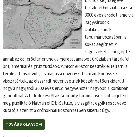
Drónok segítségével
tárták fel Grúziában azt a
3000 éves erődöt, amely a
nagyvárosok
kialakulásának
tanulmányozásában is
sokat segíthet. A
régészeket is meglepte
annak az ősi erődítménynek a mérete, amelyet Grúziában tártak fel
brit, amerikai és grúz tudósok. Amikor először kezdték el feltárni a
területet, nyár volt, és magas a növényzet, ám amikor ősszel
visszatértek, az elszáradt növényzetnek köszönhetően kiderült,
hogy a nagyjából 3000 éves erőd negyvenszer nagyobb a korábban
gondoltnál. A felfedezésről az Antiquity tudományos lapban jelent
meg publikáció.Nathaniel Erb-Satullo, a vizsgálat egyik részt vevő
kutatója szerint a drónoknak köszönhetően sikerült úgy…
TOVÁBB OLVASOM