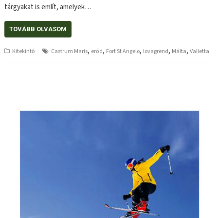
tárgyakat is említ, amelyek…
TOVÁBB OLVASOM
,
,
,
,
,
Kitekintő
Castrum Maris
erőd
Fort St Angelo
lovagrend
Málta
Valletta