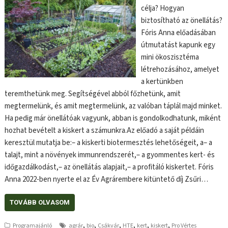
célja? Hogyan
biztosítható az önellátás?
Fóris Anna előadásában
útmutatást kapunk egy
mini ökoszisztéma
létrehozásához, amelyet
a kertünkben
teremthetünk meg. Segítségével abból főzhetünk, amit
megtermelünk, és amit megtermelünk, az valóban táplál majd minket.
Ha pedig már önellátóak vagyunk, abban is gondolkodhatunk, miként
hozhat bevételt a kiskert a számunkra.Az előadó a saját példáin
keresztül mutatja be:– a kiskerti biotermesztés lehetőségeit, a– a
talajt, mint a növények immunrendszerét,– a gyommentes kert- és
időgazdálkodást,– az önellátás alapjait,– a profitáló kiskertet. Fóris
Anna 2022-ben nyerte el az Év Agrárembere kitüntető díj Zsűri…
TOVÁBB OLVASOM
,
,
,
,
,
,
Programajánló
agrár
bio
Csákvár
HTE
kert
kiskert
Pro Vértes