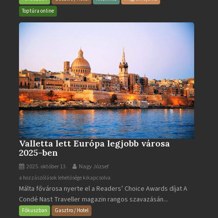
Gyógyfürdő
Toptúra online
bejegyzéshez
Valletta lett Európa legjobb városa
2025-ben
2025. október 13.
Nagy József
Valletta
a hozzászólások lehetősége kikapcsolva
Málta fővárosa nyerte el a Readers’ Choice Awards díjat A
lett
Condé Nast Traveller magazin rangos szavazásán...
Európa
legjobb
Fókuszban
Gasztro / Hotel