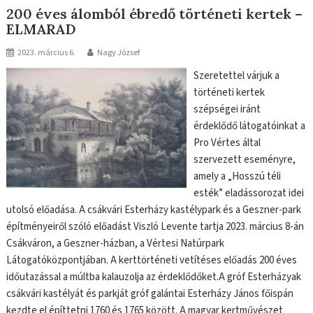
200 éves álomból ébredő történeti kertek –
ELMARAD
2023. március 6.
Nagy József
Szeretettel várjuk a
történeti kertek
szépségei iránt
érdeklődő látogatóinkat a
Pro Vértes által
szervezett eseményre,
amely a „Hosszú téli
esték” eladássorozat idei
utolsó előadása. A csákvári Esterházy kastélypark és a Geszner-park
építményeiről szóló előadást Viszló Levente tartja 2023. március 8-án
Csákváron, a Geszner-házban, a Vértesi Natúrpark
Látogatóközpontjában. A kerttörténeti vetítéses előadás 200 éves
időutazással a múltba kalauzolja az érdeklődőket.A gróf Esterházyak
csákvári kastélyát és parkját gróf galántai Esterházy János főispán
kezdte el építtetni 1760 és 1765 között. A magyar kertművészet