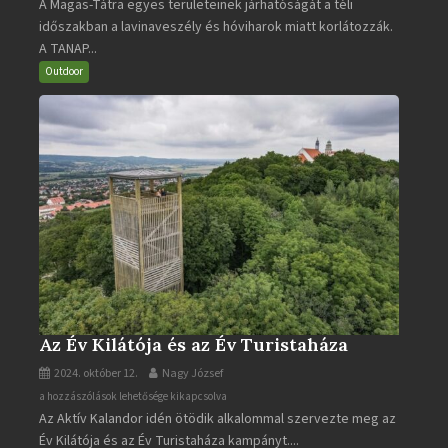
A Magas-Tátra egyes területeinek járhatóságát a téli
Magas-
időszakban a lavinaveszély és hóviharok miatt korlátozzák.
Tátra
A TANAP...
járható
turistaútjai
Outdoor
bejegyzéshez
Az Év Kilátója és az Év Turistaháza
2024. október 12.
Nagy József
Az
a hozzászólások lehetősége kikapcsolva
Az Aktív Kalandor idén ötödik alkalommal szervezte meg az
Év
Év Kilátója és az Év Turistaháza kampányt....
Kilátója