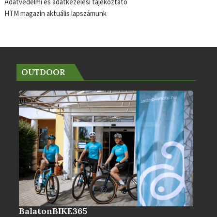
Adatvédelmi és adatkezelési tájékoztató
HTM magazin aktuális lapszámunk
OUTDOOR
BalatonBIKE365