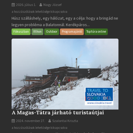
2026. július 1.
Nagy József
BalatonBIKE365
a hozzászólások lehetősége kikapcsolva
Húsz szálláshely, egy hálózat, egy a célja: hogy a bringád ne
bejegyzéshez
legyen probléma a Balatonnál. Kerékpáros...
Fókuszban
Itthon
Outdoor
Programajánló
Toptúra online
A Magas-Tátra járható turistaútjai
2024. november 27.
Szalontai Kriszta
A
a hozzászólások lehetősége kikapcsolva