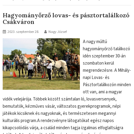
Hagyományőrző lovas- és pásztortalálkozó
Csákváron
2023. szeptember 28.
Nagy József
A nagy múltú
hagyományőrző találkozó
idén szeptember 30-án
szombaton kerül
megrendezésre. A Mihály-
napi Lovas- és
Pásztortalálkozón minden
ott van, ami a magyar
vidék velejárója. Többek között számtalan ló, lovasversenyek,
bemutatók, kézműves vásár, változatos gyerekprogramok, népi
játékok kicsiknek és nagyoknak, és természetesen megannyi
kulturális program.A rendezvényre látogatókat egész napos
kikapcsolódás várja, a család minden tagja izgalmas elfoglaltságra