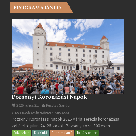
városa
PROGRAMAJÁNLÓ
2025-
ben
bejegyzéshez
Pozsonyi Koronázási Napok
2026. július 21.
Pusztay Sándor
Pozsonyi
a hozzászólások lehetősége kikapcsolva
Pozsonyi Koronázási Napok 2026 Mária Terézia koronázása
Koronázási
kel életre július 24–26. között Pozsony közel 300 éven...
Napok
bejegyzéshez
Fókuszban
Kitekintő
Programajánló
Toptúra online