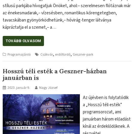
stílusú parkjába hívogatjuk Önöket, ahol:– szerelmesen flótáznak már
az énekesmadarak,– vízesésben, romantikus kőrengetegben,
tavacskában gyönyörködhetünk,– hóvirág-tenger látványa
kápráztatja el a szemet,– a…
TOVÁBB OLVASOM
,
,
Programajánló
Csákvár
erdőfürdő
Geszner-park
Hosszú téli esték a Geszner-házban
januárban is
2023. január 9.
Nagy József
Az újévben is folytatódik
a „Hosszú téli esték”
programsorozat, ami
januárban három előadást
kínál az érdeklődőknek. A
részvétel