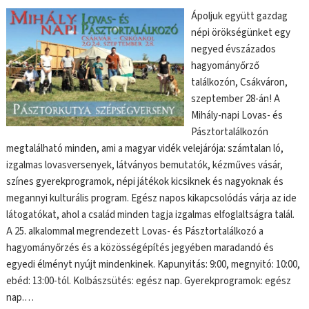
Ápoljuk együtt gazdag
népi örökségünket egy
negyed évszázados
hagyományőrző
találkozón, Csákváron,
szeptember 28-án! A
Mihály-napi Lovas- és
Pásztortalálkozón
megtalálható minden, ami a magyar vidék velejárója: számtalan ló,
izgalmas lovasversenyek, látványos bemutatók, kézműves vásár,
színes gyerekprogramok, népi játékok kicsiknek és nagyoknak és
megannyi kulturális program. Egész napos kikapcsolódás várja az ide
látogatókat, ahol a család minden tagja izgalmas elfoglaltságra talál.
A 25. alkalommal megrendezett Lovas- és Pásztortalálkozó a
hagyományőrzés és a közösségépítés jegyében maradandó és
egyedi élményt nyújt mindenkinek. Kapunyitás: 9:00, megnyitó: 10:00,
ebéd: 13:00-tól. Kolbászsütés: egész nap. Gyerekprogramok: egész
nap.…