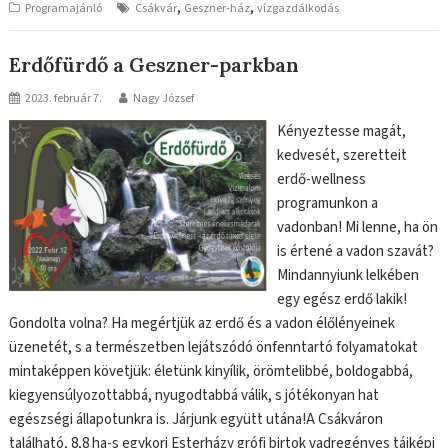
,
,
Programajánló
Csákvár
Geszner-ház
vízgazdálkodás
Erdőfürdő a Geszner-parkban
2023. február 7.
Nagy József
Kényeztesse magát,
kedvesét, szeretteit
erdő-wellness
programunkon a
vadonban! Mi lenne, ha ön
is értené a vadon szavát?
Mindannyiunk lelkében
egy egész erdő lakik!
Gondolta volna? Ha megértjük az erdő és a vadon élőlényeinek
üzenetét, s a természetben lejátszódó önfenntartó folyamatokat
mintaképpen követjük: életünk kinyílik, örömtelibbé, boldogabbá,
kiegyensúlyozottabbá, nyugodtabbá válik, s jótékonyan hat
egészségi állapotunkra is. Járjunk együtt utána!A Csákváron
található, 8,8 ha-s egykori Esterházy grófi birtok vadregényes tájképi