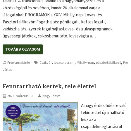
találhat. A tradicionális találkozó a hagyományőrzés és a
közösségépítés nevében, immár 24. alkalommal várja a
látogatókat.PROGRAMOK a XXIV. Mihály-napi Lovas- és
Pásztortalálkozón:Fogathajtás: pónifogat-, kettesfogat-,
vadászhajtás, gyerek fogathajtásLovas- és gulyásprogramok:
ügyességi játékok, csikósbemutató, lovasvágta a…
TOVÁBB OLVASOM
,
,
,
,
Programajánló
Csákvár
lovasprogram
Mihály-nap
pásztortalálkozó
Pro
Vértes
Fenntartható kertek, tele élettel
2023. március 10.
Nagy József
A nagy érdeklődésre való
tekintettel újra hallható
lesz az a
csapadékmegtartásról