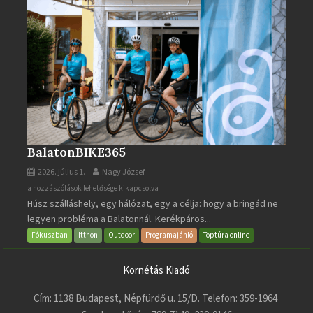
BalatonBIKE365
2026. július 1.
Nagy József
BalatonBIKE365
a hozzászólások lehetősége kikapcsolva
Húsz szálláshely, egy hálózat, egy a célja: hogy a bringád ne
bejegyzéshez
legyen probléma a Balatonnál. Kerékpáros...
Fókuszban
Itthon
Outdoor
Programajánló
Toptúra online
Kornétás Kiadó
Cím: 1138 Budapest, Népfürdő u. 15/D. Telefon: 359-1964