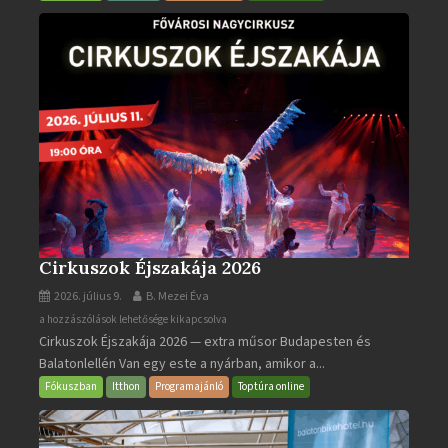
Cirkuszok Éjszakája 2026
2026. július 9.
B. Mezei Éva
Cirkuszok
a hozzászólások lehetősége kikapcsolva
Cirkuszok Éjszakája 2026 — extra műsor Budapesten és
Éjszakája
Balatonlellén Van egy este a nyárban, amikor a...
2026
bejegyzéshez
Fókuszban
Itthon
Programajánló
Toptúra online