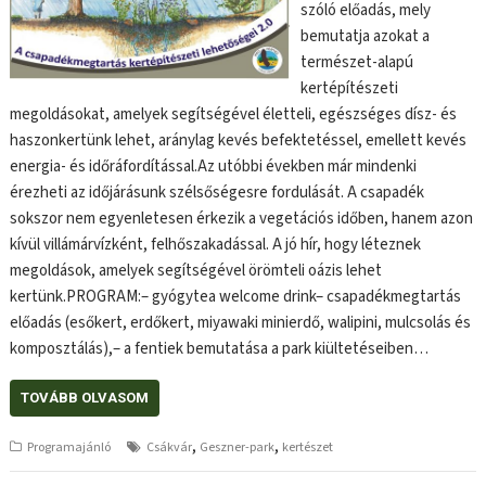
szóló előadás, mely
bemutatja azokat a
természet-alapú
kertépítészeti
megoldásokat, amelyek segítségével életteli, egészséges dísz- és
haszonkertünk lehet, aránylag kevés befektetéssel, emellett kevés
energia- és időráfordítással.Az utóbbi években már mindenki
érezheti az időjárásunk szélsőségesre fordulását. A csapadék
sokszor nem egyenletesen érkezik a vegetációs időben, hanem azon
kívül villámárvízként, felhőszakadással. A jó hír, hogy léteznek
megoldások, amelyek segítségével örömteli oázis lehet
kertünk.PROGRAM:– gyógytea welcome drink– csapadékmegtartás
előadás (esőkert, erdőkert, miyawaki minierdő, walipini, mulcsolás és
komposztálás),– a fentiek bemutatása a park kiültetéseiben…
TOVÁBB OLVASOM
,
,
Programajánló
Csákvár
Geszner-park
kertészet