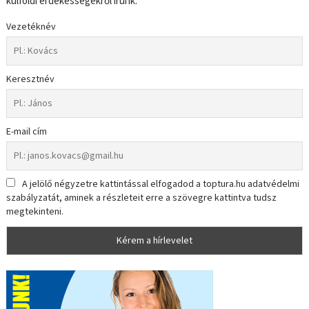
külföldi érdekességekről írunk.
Vezetéknév
Keresztnév
E-mail cím
A jelölő négyzetre kattintással elfogadod a toptura.hu adatvédelmi
szabályzatát, aminek a részleteit erre a szövegre kattintva tudsz
megtekinteni.