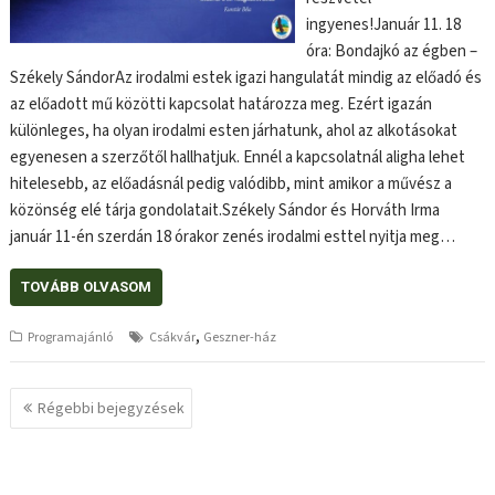
ingyenes!Január 11. 18
óra: Bondajkó az égben –
Székely SándorAz irodalmi estek igazi hangulatát mindig az előadó és
az előadott mű közötti kapcsolat határozza meg. Ezért igazán
különleges, ha olyan irodalmi esten járhatunk, ahol az alkotásokat
egyenesen a szerzőtől hallhatjuk. Ennél a kapcsolatnál aligha lehet
hitelesebb, az előadásnál pedig valódibb, mint amikor a művész a
közönség elé tárja gondolatait.Székely Sándor és Horváth Irma
január 11-én szerdán 18 órakor zenés irodalmi esttel nyitja meg…
TOVÁBB OLVASOM
,
Programajánló
Csákvár
Geszner-ház
Bejegyzés
Régebbi bejegyzések
navigáció