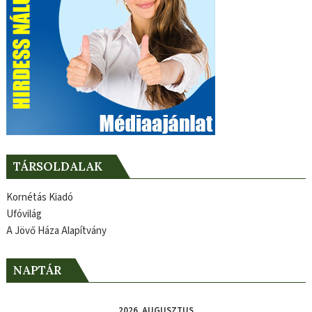
TÁRSOLDALAK
Kornétás Kiadó
Ufóvilág
A Jövő Háza Alapítvány
NAPTÁR
2026. AUGUSZTUS