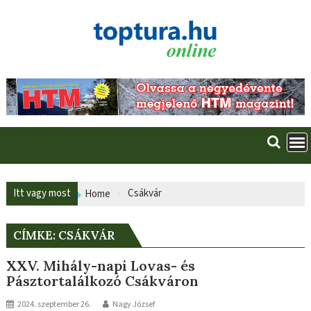
Skip
to
content
Itt vagy most
Csákvár
Home
CÍMKE:
CSÁKVÁR
XXV. Mihály-napi Lovas- és
Pásztortalálkozó Csákváron
2024. szeptember 26.
Nagy József