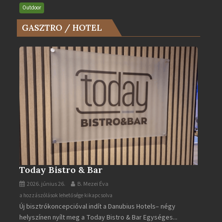
és
Outdoor
az
GASZTRO / HOTEL
Év
Turistaháza
bejegyzéshez
Today Bistro & Bar
2026. június 26.
B. Mezei Éva
Today
a hozzászólások lehetősége kikapcsolva
Új bisztrókoncepcióval indít a Danubius Hotels– négy
Bistro
helyszínen nyílt meg a Today Bistro & Bar Egységes...
&