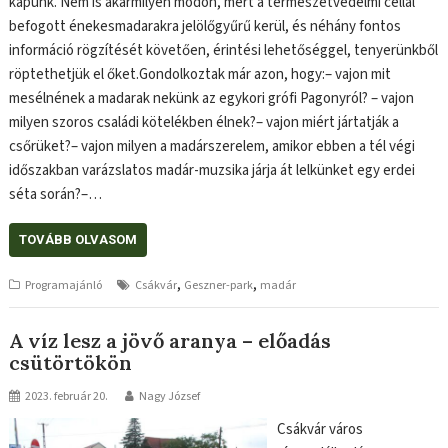
kapunk. Nem is akármilyen módon, mert a természetvédelmi céllal
befogott énekesmadarakra jelölőgyűrű kerül, és néhány fontos
információ rögzítését követően, érintési lehetőséggel, tenyerünkből
röptethetjük el őket.Gondolkoztak már azon, hogy:– vajon mit
mesélnének a madarak nekünk az egykori grófi Pagonyról? – vajon
milyen szoros családi kötelékben élnek?– vajon miért jártatják a
csőrüket?– vajon milyen a madárszerelem, amikor ebben a tél végi
időszakban varázslatos madár-muzsika járja át lelkünket egy erdei
séta során?–…
TOVÁBB OLVASOM
,
,
Programajánló
Csákvár
Geszner-park
madár
A víz lesz a jövő aranya – előadás
csütörtökön
2023. február 20.
Nagy József
Csákvár város