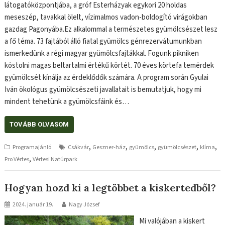
látogatóközpontjába, a gróf Esterházyak egykori 20 holdas
meseszép, tavakkal ölelt, vízimalmos vadon-boldogító virágokban
gazdag Pagonyába.Ez alkalommal a természetes gyümölcsészet lesz
a fő téma. 73 fajtából álló fiatal gyümölcs génrezervátumunkban
ismerkedünk a régi magyar gyümölcsfajtákkal. Fogunk pikniken
kóstolni magas beltartalmi értékű körtét. 70 éves körtefa temérdek
gyümölcsét kínálja az érdeklődők számára. A program során Gyulai
Iván ökológus gyümölcsészeti javallatait is bemutatjuk, hogy mi
mindent tehetünk a gyümölcsfáink és…
TOVÁBB OLVASOM
,
,
,
,
,
Programajánló
Csákvár
Geszner-ház
gyümölcs
gyümölcsészet
klíma
,
Pro Vértes
Vértesi Natúrpark
Hogyan hozd ki a legtöbbet a kiskertedből?
2024. január 19.
Nagy József
Mi valójában a kiskert