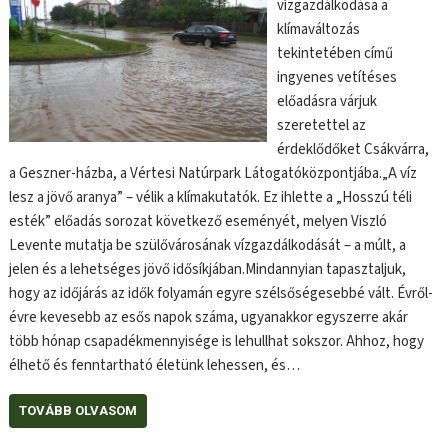
vízgazdálkodása a
klímaváltozás
tekintetében című
ingyenes vetítéses
előadásra várjuk
szeretettel az
érdeklődőket Csákvárra,
a Geszner-házba, a Vértesi Natúrpark Látogatóközpontjába.„A víz
lesz a jövő aranya” – vélik a klímakutatók. Ez ihlette a „Hosszú téli
esték” előadás sorozat következő eseményét, melyen Viszló
Levente mutatja be szülővárosának vízgazdálkodását – a múlt, a
jelen és a lehetséges jövő idősíkjában.Mindannyian tapasztaljuk,
hogy az időjárás az idők folyamán egyre szélsőségesebbé vált. Évről-
évre kevesebb az esős napok száma, ugyanakkor egyszerre akár
több hónap csapadékmennyisége is lehullhat sokszor. Ahhoz, hogy
élhető és fenntartható életünk lehessen, és…
TOVÁBB OLVASOM