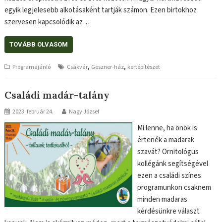
egyik legjelesebb alkotásaként tartják számon. Ezen birtokhoz
szervesen kapcsolódik az…
TOVÁBB OLVASOM
,
,
Programajánló
Csákvár
Geszner-ház
kertépítészet
Családi madár-talány
2023. február 24.
Nagy József
Mi lenne, ha önök is
értenék a madarak
szavát? Ornitológus
kollégánk segítségével
ezen a családi színes
programunkon csaknem
minden madaras
kérdésünkre választ