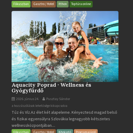
Bar
Fókuszban
Gasztro / Hotel
Itthon
Toptúra online
bejegyzéshez
Aquacity Poprad · Wellness és
Gyógyfürdő
2026. június 24.
Pusztay Sándor
Aquacity
a hozzászólások lehetősége kikapcsolva
Tűz és Víz.Az élet két alapeleme. Kényeztesd magad belső
Poprad
és fizikai egyensúlyra Szlovákia legnagyobb kétszintes
·
wellnessközpontjában....
Wellness
és
Fókuszban
Gasztro / Hotel
Kitekintő
Programajánló