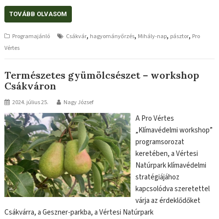
TOVÁBB OLVASOM
,
,
,
,
Programajánló
Csákvár
hagyományőrzés
Mihály-nap
pásztor
Pro
Vértes
Természetes gyümölcsészet – workshop
Csákváron
2024. július 25.
Nagy József
A Pro Vértes
„Klímavédelmi workshop”
programsorozat
keretében, a Vértesi
Natúrpark klímavédelmi
stratégiájához
kapcsolódva szeretettel
várja az érdeklődőket
Csákvárra, a Geszner-parkba, a Vértesi Natúrpark